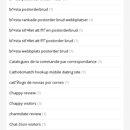
bГ¤sta postorderbrud
(1)
bГ¤sta rankade postorder brud webbplatser
(1)
bГ¤sta stГ¤llet att fГҐ en postorderbrud
(1)
bГ¤sta stГ¤llet att fГҐ postorder brud
(1)
bГ¤sta webbplats postorder brud
(1)
Catalogues de la commande par correspondance
(1)
Catholicmatch hookup mobile dating site
(1)
catГЎlogo de novias por correo
(1)
Chappy review
(1)
Chappy visitors
(1)
charmdate review
(1)
Chat Zozo visitors
(1)