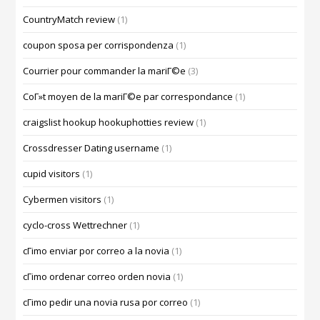
CountryMatch review
(1)
coupon sposa per corrispondenza
(1)
Courrier pour commander la mariГ©e
(3)
CoГ»t moyen de la mariГ©e par correspondance
(1)
craigslist hookup hookuphotties review
(1)
Crossdresser Dating username
(1)
cupid visitors
(1)
Cybermen visitors
(1)
cyclo-cross Wettrechner
(1)
cГіmo enviar por correo a la novia
(1)
cГіmo ordenar correo orden novia
(1)
cГіmo pedir una novia rusa por correo
(1)