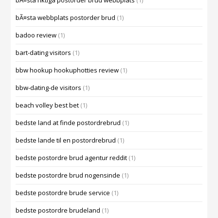
bÃ¤sta riktiga postorder brud webbplats
(1)
bÃ¤sta webbplats postorder brud
(1)
badoo review
(1)
bart-dating visitors
(1)
bbw hookup hookuphotties review
(1)
bbw-dating-de visitors
(1)
beach volley best bet
(1)
bedste land at finde postordrebrud
(1)
bedste lande til en postordrebrud
(1)
bedste postordre brud agentur reddit
(1)
bedste postordre brud nogensinde
(1)
bedste postordre brude service
(1)
bedste postordre brudeland
(1)