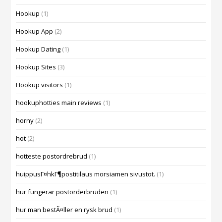
Hookup
(1)
Hookup App
(2)
Hookup Dating
(1)
Hookup Sites
(3)
Hookup visitors
(1)
hookuphotties main reviews
(1)
horny
(2)
hot
(2)
hotteste postordrebrud
(1)
huippusГ¤hkГ¶postitilaus morsiamen sivustot.
(1)
hur fungerar postorderbruden
(1)
hur man bestÃ¤ller en rysk brud
(1)