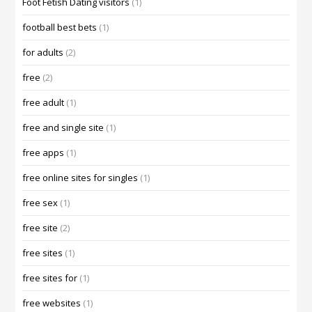
Foot Fetish Dating visitors
(1)
football best bets
(1)
for adults
(2)
free
(2)
free adult
(1)
free and single site
(1)
free apps
(1)
free online sites for singles
(1)
free sex
(1)
free site
(2)
free sites
(1)
free sites for
(1)
free websites
(1)