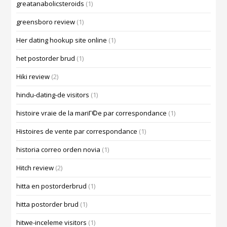
greatanabolicsteroids
(1)
greensboro review
(1)
Her dating hookup site online
(1)
het postorder brud
(1)
Hiki review
(2)
hindu-dating-de visitors
(1)
histoire vraie de la mariГ©e par correspondance
(1)
Histoires de vente par correspondance
(1)
historia correo orden novia
(1)
Hitch review
(2)
hitta en postorderbrud
(1)
hitta postorder brud
(1)
hitwe-inceleme visitors
(1)