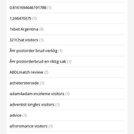
0.8161694646191788
(1)
1,266470375
(1)
1xbet Argentina
(6)
321Chat visitors
(1)
Ã¤r postorder brud verklig
(1)
Ã¤r postorderbrud en riktig sak
(1)
ABDLmatch review
(2)
achetersteroide
(1)
adam4adam-inceleme visitors
(1)
adventist singles visitors
(1)
advice
(1)
afroromance visitors
(1)