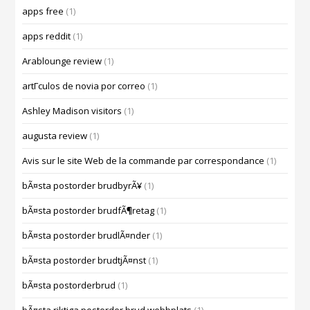
apps free
(1)
apps reddit
(1)
Arablounge review
(1)
artГ­culos de novia por correo
(1)
Ashley Madison visitors
(1)
augusta review
(1)
Avis sur le site Web de la commande par correspondance
(1)
bÃ¤sta postorder brudbyrÃ¥
(1)
bÃ¤sta postorder brudfÃ¶retag
(1)
bÃ¤sta postorder brudlÃ¤nder
(1)
bÃ¤sta postorder brudtjÃ¤nst
(1)
bÃ¤sta postorderbrud
(1)