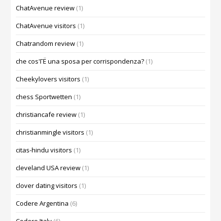
ChatAvenue review
(1)
ChatAvenue visitors
(1)
Chatrandom review
(1)
che cos'ГЁ una sposa per corrispondenza?
(1)
Cheekylovers visitors
(1)
chess Sportwetten
(1)
christiancafe review
(1)
christianmingle visitors
(1)
citas-hindu visitors
(1)
cleveland USA review
(1)
clover dating visitors
(1)
Codere Argentina
(6)