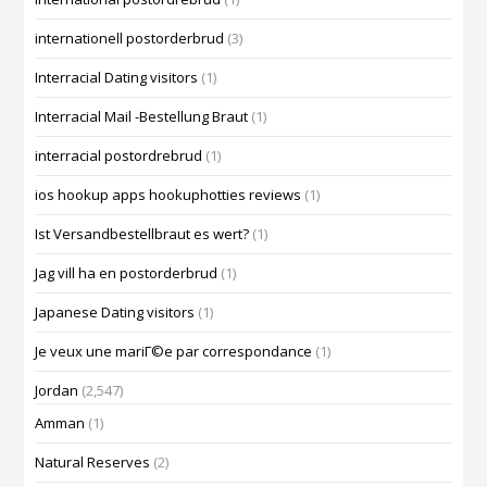
internationell postorderbrud
(3)
Interracial Dating visitors
(1)
Interracial Mail -Bestellung Braut
(1)
interracial postordrebrud
(1)
ios hookup apps hookuphotties reviews
(1)
Ist Versandbestellbraut es wert?
(1)
Jag vill ha en postorderbrud
(1)
Japanese Dating visitors
(1)
Je veux une mariГ©e par correspondance
(1)
Jordan
(2,547)
Amman
(1)
Natural Reserves
(2)