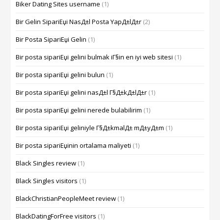
Biker Dating Sites username
(1)
Bir Gelin SipariЕџi NasД±l Posta YapД±lД±r
(2)
Bir Posta SipariЕџi Gelin
(1)
Bir posta sipariЕџi gelini bulmak iГ§in en iyi web sitesi
(1)
Bir posta sipariЕџi gelini bulun
(1)
Bir posta sipariЕџi gelini nasД±l Г§Д±kД±lД±r
(1)
Bir posta sipariЕџi gelini nerede bulabilirim
(1)
Bir posta sipariЕџi geliniyle Г§Д±kmalД± mД±yД±m
(1)
Bir posta sipariЕџinin ortalama maliyeti
(1)
Black Singles review
(1)
Black Singles visitors
(1)
BlackChristianPeopleMeet review
(1)
BlackDatingForFree visitors
(1)