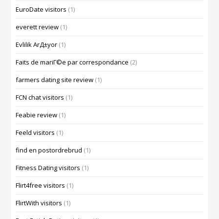
EuroDate visitors
(1)
everett review
(1)
Evlilik ArД±yor
(1)
Faits de mariГ©e par correspondance
(2)
farmers dating site review
(1)
FCN chat visitors
(1)
Feabie review
(1)
Feeld visitors
(1)
find en postordrebrud
(1)
Fitness Dating visitors
(1)
Flirt4free visitors
(1)
FlirtWith visitors
(1)