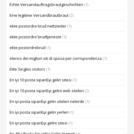
Echte Versandauftragsbrautgeschichten
(1)
Eine legitime Versandbrautbraut
(2)
ekte postordre brud nettsteder
(1)
ekte postordre brudtjeneste
(1)
ekte postordrebrud
(1)
elenco dei migliori siti di sposa per corrispondenza
(1)
Elite Singles visitors
(1)
En iyi 10 posta sipariЕџi gelin sitesi
(1)
En iyi 10 posta sipariЕџi gelini web siteleri
(2)
En iyi posta sipariЕџi gelin siteleri nelerdir
(1)
En iyi posta sipariЕџi gelin yerleri
(1)
En iyi posta sipariЕџi gelini sitesi
(1)
En Д°yi Posta SipariЕџi Gelin Hizmeti
(1)