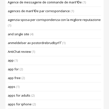
Agence de messagerie de commande de mariГ©e
(1)
agences de mariГ©e par correspondance
(1)
agenzia sposa per corrispondenza con la migliore reputazione
(1)
and single site
(4)
anmeldelser av postordrebrudbyrГҐ
(1)
AntiChat review
(1)
app
(1)
app for
(2)
app free
(2)
apps
(1)
apps for adults
(2)
apps for iphone
(2)