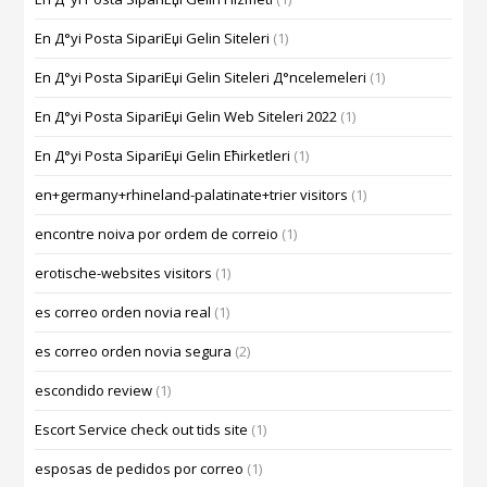
En Д°yi Posta SipariЕџi Gelin Siteleri
(1)
En Д°yi Posta SipariЕџi Gelin Siteleri Д°ncelemeleri
(1)
En Д°yi Posta SipariЕџi Gelin Web Siteleri 2022
(1)
En Д°yi Posta SipariЕџi Gelin Ећirketleri
(1)
en+germany+rhineland-palatinate+trier visitors
(1)
encontre noiva por ordem de correio
(1)
erotische-websites visitors
(1)
es correo orden novia real
(1)
es correo orden novia segura
(2)
escondido review
(1)
Escort Service check out tids site
(1)
esposas de pedidos por correo
(1)