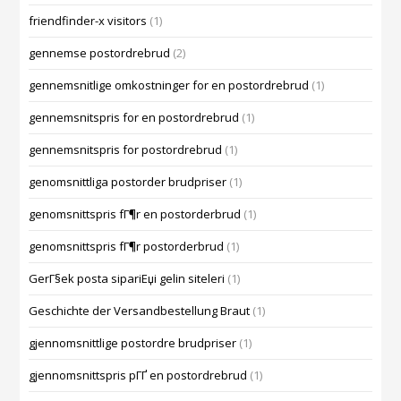
friendfinder-x visitors
(1)
gennemse postordrebrud
(2)
gennemsnitlige omkostninger for en postordrebrud
(1)
gennemsnitspris for en postordrebrud
(1)
gennemsnitspris for postordrebrud
(1)
genomsnittliga postorder brudpriser
(1)
genomsnittspris fГ¶r en postorderbrud
(1)
genomsnittspris fГ¶r postorderbrud
(1)
GerГ§ek posta sipariЕџi gelin siteleri
(1)
Geschichte der Versandbestellung Braut
(1)
gjennomsnittlige postordre brudpriser
(1)
gjennomsnittspris pГҐ en postordrebrud
(1)