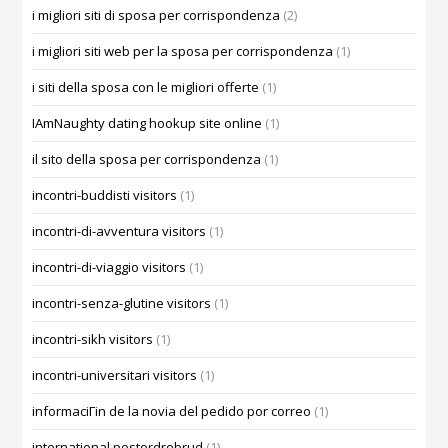
i migliori siti di sposa per corrispondenza
(2)
i migliori siti web per la sposa per corrispondenza
(1)
i siti della sposa con le migliori offerte
(1)
IAmNaughty dating hookup site online
(1)
il sito della sposa per corrispondenza
(1)
incontri-buddisti visitors
(1)
incontri-di-avventura visitors
(1)
incontri-di-viaggio visitors
(1)
incontri-senza-glutine visitors
(1)
incontri-sikh visitors
(1)
incontri-universitari visitors
(1)
informaciГіn de la novia del pedido por correo
(1)
international postordrebrud
(1)