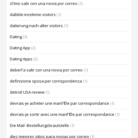
cГіmo salir con una novia por correo
(1)
dabble-inceleme visitors
(1)
datierung-nach-alter visitors
(1)
Dating
(3)
Dating App
(2)
Dating Apps
(2)
deberГ­a salir con una novia por correo
(1)
definizione sposa per corrispondenza
(1)
detroit USA review
(1)
devrais-je acheter une mariГ©e par correspondance
(1)
devrais-je sortir avec une mariГ©e par correspondance
(1)
Die Mail -Bestellungsbrautstelle
(1)
diez mejores sitios para novias por correo
(1)