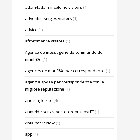
adam4adam-inceleme visitors
(1)
adventist singles visitors
(1)
advice
(1)
afroromance visitors
(1)
Agence de messagerie de commande de
mariГ©e
(1)
agences de mariГ©e par correspondance
(1)
agenzia sposa per corrispondenza con la
migliore reputazione
(1)
and single site
(4)
anmeldelser av postordrebrudbyrГҐ
(1)
AntiChat review
(1)
app
(1)