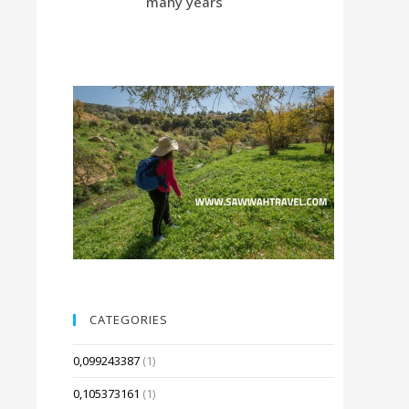
many years
Compared t
CATEGORIES
0,099243387
(1)
0,105373161
(1)