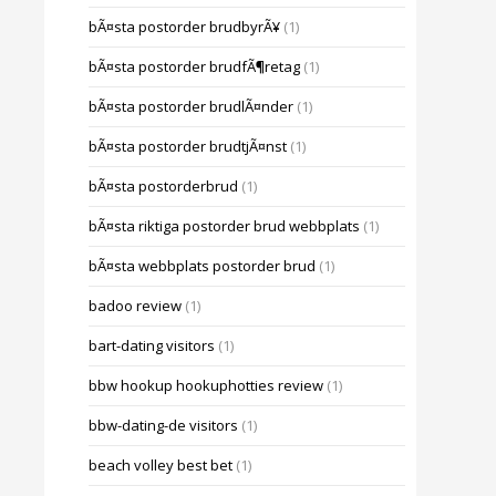
bÃ¤sta postorder brudbyrÃ¥
(1)
bÃ¤sta postorder brudfÃ¶retag
(1)
bÃ¤sta postorder brudlÃ¤nder
(1)
bÃ¤sta postorder brudtjÃ¤nst
(1)
bÃ¤sta postorderbrud
(1)
bÃ¤sta riktiga postorder brud webbplats
(1)
bÃ¤sta webbplats postorder brud
(1)
badoo review
(1)
bart-dating visitors
(1)
bbw hookup hookuphotties review
(1)
bbw-dating-de visitors
(1)
beach volley best bet
(1)