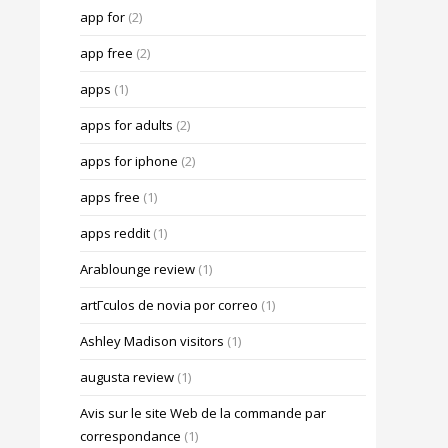
app for
(2)
app free
(2)
apps
(1)
apps for adults
(2)
apps for iphone
(2)
apps free
(1)
apps reddit
(1)
Arablounge review
(1)
artГ­culos de novia por correo
(1)
Ashley Madison visitors
(1)
augusta review
(1)
Avis sur le site Web de la commande par
correspondance
(1)