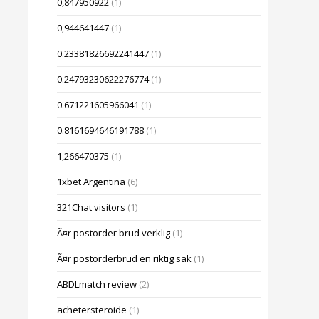
0,847950922
(1)
0,944641447
(1)
0.23381826692241447
(1)
0.24793230622276774
(1)
0.671221605966041
(1)
0.8161694646191788
(1)
1,266470375
(1)
1xbet Argentina
(6)
321Chat visitors
(1)
Ã¤r postorder brud verklig
(1)
Ã¤r postorderbrud en riktig sak
(1)
ABDLmatch review
(2)
achetersteroide
(1)