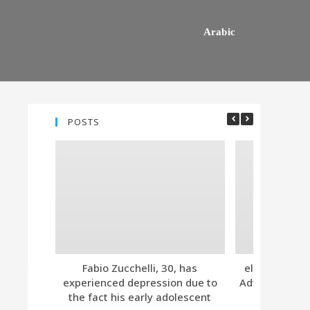
Arabic
POSTS
Fabio Zucchelli, 30, has
eleven. Tind
experienced depression due to
Advanced Subs
the fact his early adolescent
Together 