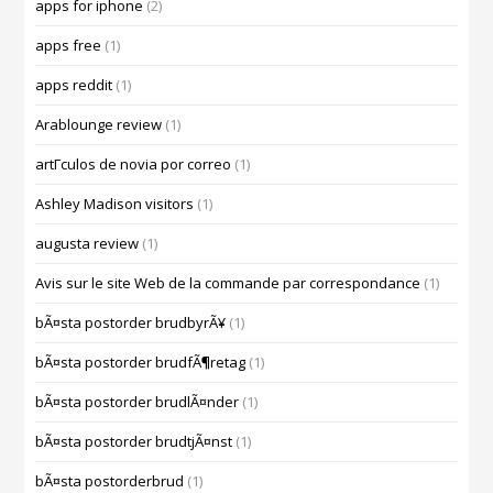
apps for iphone
(2)
apps free
(1)
apps reddit
(1)
Arablounge review
(1)
artГ­culos de novia por correo
(1)
Ashley Madison visitors
(1)
augusta review
(1)
Avis sur le site Web de la commande par correspondance
(1)
bÃ¤sta postorder brudbyrÃ¥
(1)
bÃ¤sta postorder brudfÃ¶retag
(1)
bÃ¤sta postorder brudlÃ¤nder
(1)
bÃ¤sta postorder brudtjÃ¤nst
(1)
bÃ¤sta postorderbrud
(1)