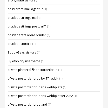
Bronymate visitors
(1)
brud ordre mail agentur
(1)
brudebestillings mail
(1)
brudebestillings postbyrГҐ
(1)
brudeparets ordre bruder
(1)
brudepostordre
(1)
BuddyGays visitors
(1)
By ethnicity username
(1)
bГ¤sta platser fГ¶r postorderbrud
(1)
bГ¤sta postorder brud byrГҐ reddit
(1)
bГ¤sta postorder brudens webbplats
(1)
bГ¤sta postorder brudens webbplatser 2022
(1)
bГ¤sta postorder brudland
(1)