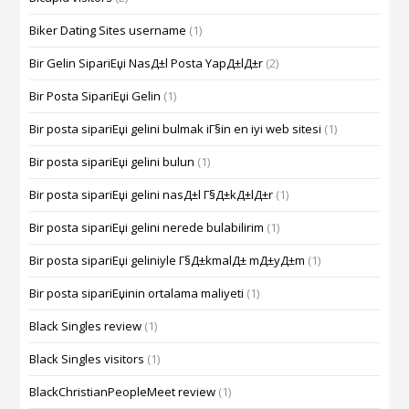
Biker Dating Sites username
(1)
Bir Gelin SipariЕџi NasД±l Posta YapД±lД±r
(2)
Bir Posta SipariЕџi Gelin
(1)
Bir posta sipariЕџi gelini bulmak iГ§in en iyi web sitesi
(1)
Bir posta sipariЕџi gelini bulun
(1)
Bir posta sipariЕџi gelini nasД±l Г§Д±kД±lД±r
(1)
Bir posta sipariЕџi gelini nerede bulabilirim
(1)
Bir posta sipariЕџi geliniyle Г§Д±kmalД± mД±yД±m
(1)
Bir posta sipariЕџinin ortalama maliyeti
(1)
Black Singles review
(1)
Black Singles visitors
(1)
BlackChristianPeopleMeet review
(1)