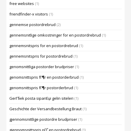
free websites
(1)
friendfinder-x visitors
(1)
gennemse postordrebrud
(2)
gennemsnitlige omkostninger for en postordrebrud
(1)
gennemsnitspris for en postordrebrud
(1)
gennemsnitspris for postordrebrud
(1)
genomsnittliga postorder brudpriser
(1)
genomsnittspris fГ¶r en postorderbrud
(1)
genomsnittspris fГ¶r postorderbrud
(1)
GerГ§ek posta sipariЕџi gelin siteleri
(1)
Geschichte der Versandbestellung Braut
(1)
gjennomsnittlige postordre brudpriser
(1)
gjennomsnittspris pГҐ en postordrebrud
(1)