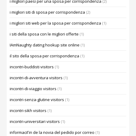
i migliori paesi per una sposa per corrispondenza
(2)
i migliori siti di sposa per corrispondenza
(2)
i migliori siti web per la sposa per corrispondenza
(1)
i siti della sposa con le migliori offerte
(1)
IAmNaughty dating hookup site online
(1)
il sito della sposa per corrispondenza
(1)
incontri-buddisti visitors
(1)
incontri-di-avventura visitors
(1)
incontri-di-viaggio visitors
(1)
incontri-senza-glutine visitors
(1)
incontri-sikh visitors
(1)
incontri-universitari visitors
(1)
informaciГіn de la novia del pedido por correo
(1)