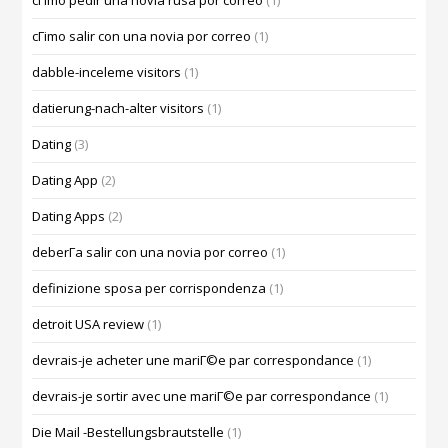
cГіmo pedir una novia rusa por correo
(1)
cГіmo salir con una novia por correo
(1)
dabble-inceleme visitors
(1)
datierung-nach-alter visitors
(1)
Dating
(3)
Dating App
(2)
Dating Apps
(2)
deberГ­a salir con una novia por correo
(1)
definizione sposa per corrispondenza
(1)
detroit USA review
(1)
devrais-je acheter une mariГ©e par correspondance
(1)
devrais-je sortir avec une mariГ©e par correspondance
(1)
Die Mail -Bestellungsbrautstelle
(1)