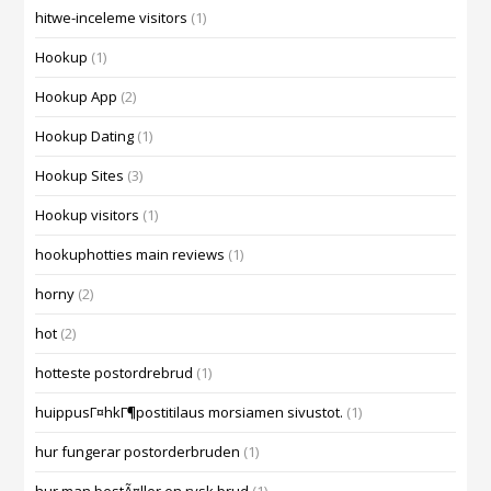
hitwe-inceleme visitors
(1)
Hookup
(1)
Hookup App
(2)
Hookup Dating
(1)
Hookup Sites
(3)
Hookup visitors
(1)
hookuphotties main reviews
(1)
horny
(2)
hot
(2)
hotteste postordrebrud
(1)
huippusГ¤hkГ¶postitilaus morsiamen sivustot.
(1)
hur fungerar postorderbruden
(1)