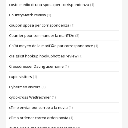
costo medio di una sposa per corrispondenza
(1)
CountryMatch review
(1)
coupon sposa per corrispondenza
(1)
Courrier pour commander la mariГ©e
(3)
CoГ»t moyen de la mariГ©e par correspondance
(1)
craigslist hookup hookuphotties review
(1)
Crossdresser Dating username
(1)
cupid visitors
(1)
Cybermen visitors
(1)
cyclo-cross Wettrechner
(1)
cГіmo enviar por correo a la novia
(1)
cГіmo ordenar correo orden novia
(1)