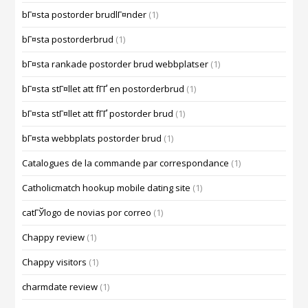
bГ¤sta postorder brudlГ¤nder
(1)
bГ¤sta postorderbrud
(1)
bГ¤sta rankade postorder brud webbplatser
(1)
bГ¤sta stГ¤llet att fГҐ en postorderbrud
(1)
bГ¤sta stГ¤llet att fГҐ postorder brud
(1)
bГ¤sta webbplats postorder brud
(1)
Catalogues de la commande par correspondance
(1)
Catholicmatch hookup mobile dating site
(1)
catГЎlogo de novias por correo
(1)
Chappy review
(1)
Chappy visitors
(1)
charmdate review
(1)