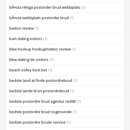
bÃ¤sta riktiga postorder brud webbplats
(1)
bÃ¤sta webbplats postorder brud
(1)
badoo review
(1)
bart-dating visitors
(1)
bbw hookup hookuphotties review
(1)
bbw-dating-de visitors
(1)
beach volley best bet
(1)
bedste land at finde postordrebrud
(1)
bedste lande til en postordrebrud
(1)
bedste postordre brud agentur reddit
(1)
bedste postordre brud nogensinde
(1)
bedste postordre brude service
(1)