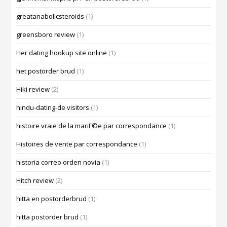
greatanabolicsteroids
(1)
greensboro review
(1)
Her dating hookup site online
(1)
het postorder brud
(1)
Hiki review
(2)
hindu-dating-de visitors
(1)
histoire vraie de la mariГ©e par correspondance
(1)
Histoires de vente par correspondance
(1)
historia correo orden novia
(1)
Hitch review
(2)
hitta en postorderbrud
(1)
hitta postorder brud
(1)