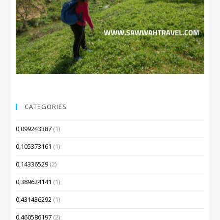
CATEGORIES
0,099243387
(1)
0,105373161
(1)
0,14336529
(2)
0,389624141
(1)
0,431436292
(1)
0,460586197
(2)