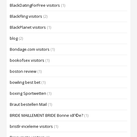
BlackDatingForFree visitors
(1)
BlackFling visitors
(2)
BlackPlanet visitors
(1)
blog
(2)
Bondage.com visitors
(1)
bookofsex visitors
(1)
boston review
(1)
bowling best bet
(1)
boxing Sportwetten
(1)
Braut bestellen Mail
(1)
BRIDE MAILLEMENT BRIDE Bonne idГ©e?
(1)
bristlr-inceleme visitors
(1)