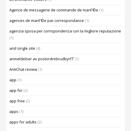
Agence de messagerie de commande de mariГ©e
(1)
agences de mariГ©e par correspondance
(1)
agenzia sposa per corrispondenza con la migliore reputazione
(1)
and single site
(4)
anmeldelser av postordrebrudbyrГҐ
(1)
AntiChat review
(1)
app
(1)
app for
(2)
app free
(2)
apps
(1)
apps for adults
(2)