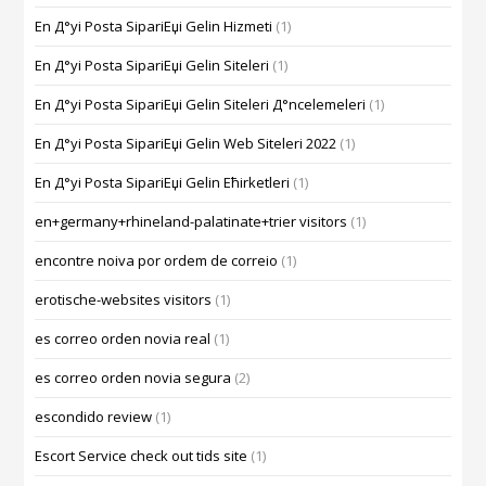
En Д°yi Posta SipariЕџi Gelin Hizmeti
(1)
En Д°yi Posta SipariЕџi Gelin Siteleri
(1)
En Д°yi Posta SipariЕџi Gelin Siteleri Д°ncelemeleri
(1)
En Д°yi Posta SipariЕџi Gelin Web Siteleri 2022
(1)
En Д°yi Posta SipariЕџi Gelin Ећirketleri
(1)
en+germany+rhineland-palatinate+trier visitors
(1)
encontre noiva por ordem de correio
(1)
erotische-websites visitors
(1)
es correo orden novia real
(1)
es correo orden novia segura
(2)
escondido review
(1)
Escort Service check out tids site
(1)