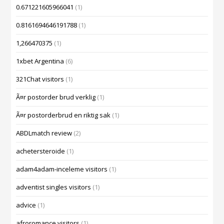
0.671221605966041
(1)
0.8161694646191788
(1)
1,266470375
(1)
1xbet Argentina
(6)
321Chat visitors
(1)
Ã¤r postorder brud verklig
(1)
Ã¤r postorderbrud en riktig sak
(1)
ABDLmatch review
(2)
achetersteroide
(1)
adam4adam-inceleme visitors
(1)
adventist singles visitors
(1)
advice
(1)
afroromance visitors
(1)