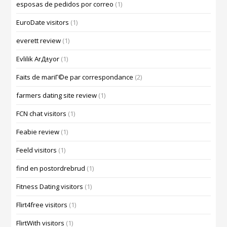
esposas de pedidos por correo
(1)
EuroDate visitors
(1)
everett review
(1)
Evlilik ArД±yor
(1)
Faits de mariГ©e par correspondance
(2)
farmers dating site review
(1)
FCN chat visitors
(1)
Feabie review
(1)
Feeld visitors
(1)
find en postordrebrud
(1)
Fitness Dating visitors
(1)
Flirt4free visitors
(1)
FlirtWith visitors
(1)