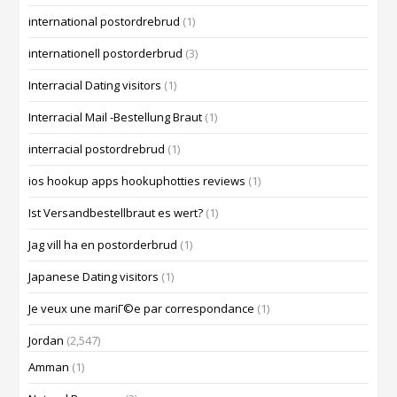
international postordrebrud
(1)
internationell postorderbrud
(3)
Interracial Dating visitors
(1)
Interracial Mail -Bestellung Braut
(1)
interracial postordrebrud
(1)
ios hookup apps hookuphotties reviews
(1)
Ist Versandbestellbraut es wert?
(1)
Jag vill ha en postorderbrud
(1)
Japanese Dating visitors
(1)
Je veux une mariГ©e par correspondance
(1)
Jordan
(2,547)
Amman
(1)