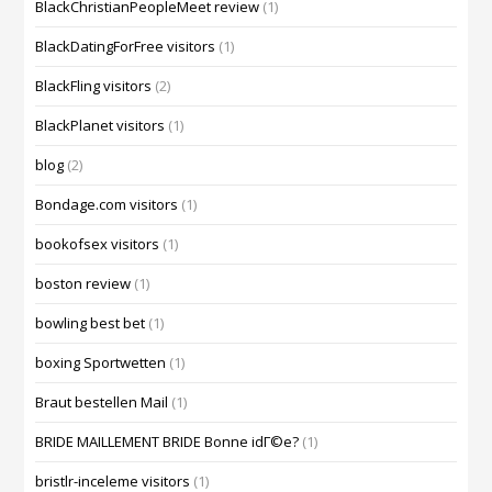
BlackChristianPeopleMeet review
(1)
BlackDatingForFree visitors
(1)
BlackFling visitors
(2)
BlackPlanet visitors
(1)
blog
(2)
Bondage.com visitors
(1)
bookofsex visitors
(1)
boston review
(1)
bowling best bet
(1)
boxing Sportwetten
(1)
Braut bestellen Mail
(1)
BRIDE MAILLEMENT BRIDE Bonne idГ©e?
(1)
bristlr-inceleme visitors
(1)