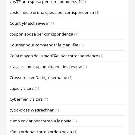
cos'ГЁ una sposa per corrispondenza?
(1)
costo medio di una sposa per corrispondenza
(1)
CountryMatch review
(1)
coupon sposa per corrispondenza
(1)
Courrier pour commander la mariГ©e
(3)
CoГ»t moyen de la mariГ©e par correspondance
(1)
craigslist hookup hookuphotties review
(1)
Crossdresser Dating username
(1)
cupid visitors
(1)
Cybermen visitors
(1)
cyclo-cross Wettrechner
(1)
cГіmo enviar por correo a la novia
(1)
cГіmo ordenar correo orden novia
(1)