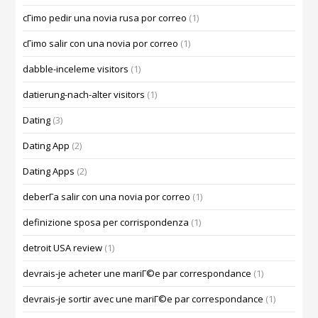
cГіmo pedir una novia rusa por correo
(1)
cГіmo salir con una novia por correo
(1)
dabble-inceleme visitors
(1)
datierung-nach-alter visitors
(1)
Dating
(3)
Dating App
(2)
Dating Apps
(2)
deberГ­a salir con una novia por correo
(1)
definizione sposa per corrispondenza
(1)
detroit USA review
(1)
devrais-je acheter une mariГ©e par correspondance
(1)
devrais-je sortir avec une mariГ©e par correspondance
(1)