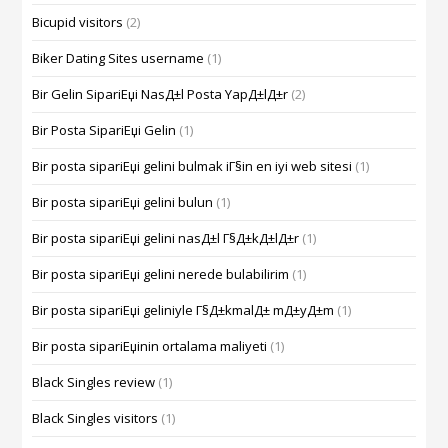
Bicupid visitors
(2)
Biker Dating Sites username
(1)
Bir Gelin SipariЕџi NasД±l Posta YapД±lД±r
(2)
Bir Posta SipariЕџi Gelin
(1)
Bir posta sipariЕџi gelini bulmak iГ§in en iyi web sitesi
(1)
Bir posta sipariЕџi gelini bulun
(1)
Bir posta sipariЕџi gelini nasД±l Г§Д±kД±lД±r
(1)
Bir posta sipariЕџi gelini nerede bulabilirim
(1)
Bir posta sipariЕџi geliniyle Г§Д±kmalД± mД±yД±m
(1)
Bir posta sipariЕџinin ortalama maliyeti
(1)
Black Singles review
(1)
Black Singles visitors
(1)