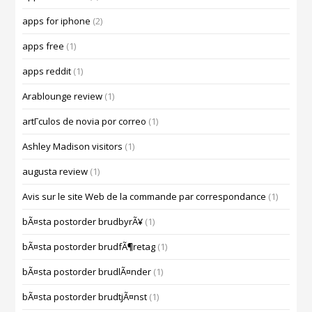
apps for iphone
(2)
apps free
(1)
apps reddit
(1)
Arablounge review
(1)
artГ­culos de novia por correo
(1)
Ashley Madison visitors
(1)
augusta review
(1)
Avis sur le site Web de la commande par correspondance
(1)
bÃ¤sta postorder brudbyrÃ¥
(1)
bÃ¤sta postorder brudfÃ¶retag
(1)
bÃ¤sta postorder brudlÃ¤nder
(1)
bÃ¤sta postorder brudtjÃ¤nst
(1)