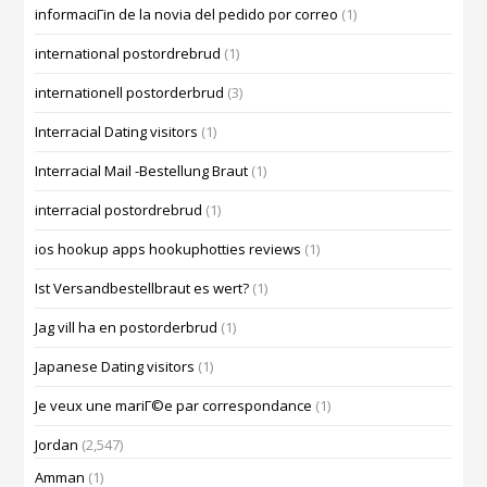
informaciГіn de la novia del pedido por correo
(1)
international postordrebrud
(1)
internationell postorderbrud
(3)
Interracial Dating visitors
(1)
Interracial Mail -Bestellung Braut
(1)
interracial postordrebrud
(1)
ios hookup apps hookuphotties reviews
(1)
Ist Versandbestellbraut es wert?
(1)
Jag vill ha en postorderbrud
(1)
Japanese Dating visitors
(1)
Je veux une mariГ©e par correspondance
(1)
Jordan
(2,547)
Amman
(1)