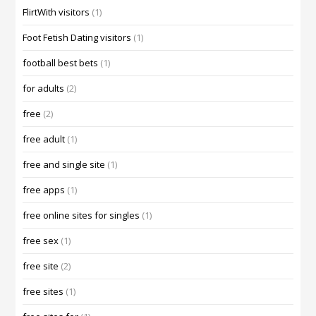
FlirtWith visitors
(1)
Foot Fetish Dating visitors
(1)
football best bets
(1)
for adults
(2)
free
(2)
free adult
(1)
free and single site
(1)
free apps
(1)
free online sites for singles
(1)
free sex
(1)
free site
(2)
free sites
(1)