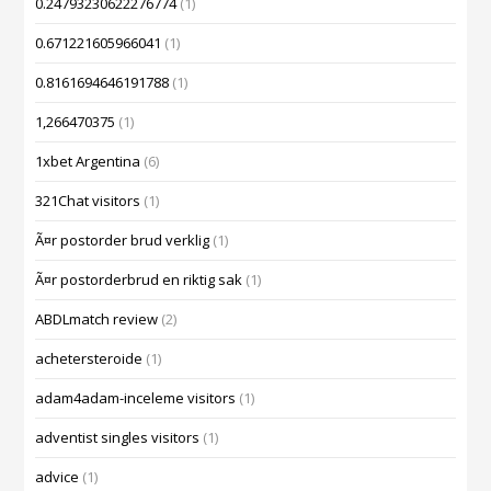
0.24793230622276774
(1)
0.671221605966041
(1)
0.8161694646191788
(1)
1,266470375
(1)
1xbet Argentina
(6)
321Chat visitors
(1)
Ã¤r postorder brud verklig
(1)
Ã¤r postorderbrud en riktig sak
(1)
ABDLmatch review
(2)
achetersteroide
(1)
adam4adam-inceleme visitors
(1)
adventist singles visitors
(1)
advice
(1)