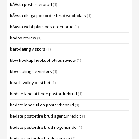
bÃ¤sta postorderbrud
(1)
bÃ¤sta riktiga postorder brud webbplats
(1)
bÃ¤sta webbplats postorder brud
(1)
badoo review
(1)
bart-dating visitors
(1)
bbw hookup hookuphotties review
(1)
bbw-dating-de visitors
(1)
beach volley best bet
(1)
bedste land at finde postordrebrud
(1)
bedste lande til en postordrebrud
(1)
bedste postordre brud agentur reddit
(1)
bedste postordre brud nogensinde
(1)
bedste postordre brude service
(1)