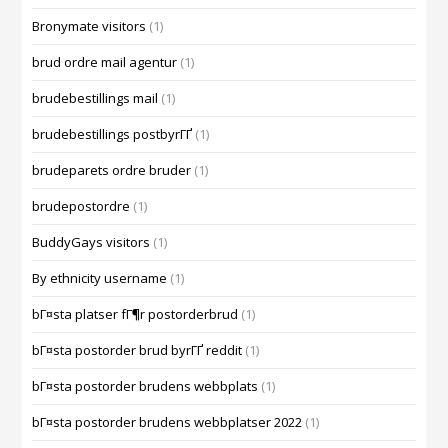
Bronymate visitors
(1)
brud ordre mail agentur
(1)
brudebestillings mail
(1)
brudebestillings postbyrГҐ
(1)
brudeparets ordre bruder
(1)
brudepostordre
(1)
BuddyGays visitors
(1)
By ethnicity username
(1)
bГ¤sta platser fГ¶r postorderbrud
(1)
bГ¤sta postorder brud byrГҐ reddit
(1)
bГ¤sta postorder brudens webbplats
(1)
bГ¤sta postorder brudens webbplatser 2022
(1)