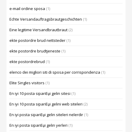
e-mail ordine sposa
(1)
Echte Versandauftragsbrautgeschichten
(1)
Eine legitime Versandbrautbraut
(2)
ekte postordre brud nettsteder
(1)
ekte postordre brudtjeneste
(1)
ekte postordrebrud
(1)
elenco dei migliori siti di sposa per corrispondenza
(1)
Elite Singles visitors
(1)
En iyi 10 posta sipariЕџi gelin sitesi
(1)
En iyi 10 posta sipariЕџi gelini web siteleri
(2)
En iyi posta sipariЕџi gelin siteleri nelerdir
(1)
En iyi posta sipariЕџi gelin yerleri
(1)