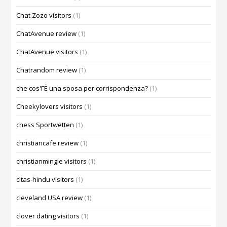
Chat Zozo visitors
(1)
ChatAvenue review
(1)
ChatAvenue visitors
(1)
Chatrandom review
(1)
che cos'ГЁ una sposa per corrispondenza?
(1)
Cheekylovers visitors
(1)
chess Sportwetten
(1)
christiancafe review
(1)
christianmingle visitors
(1)
citas-hindu visitors
(1)
cleveland USA review
(1)
clover dating visitors
(1)