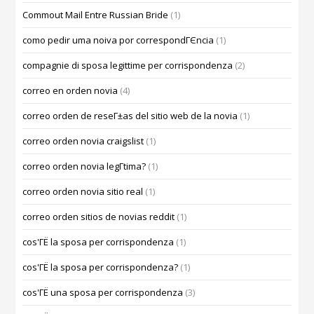
Commout Mail Entre Russian Bride
(1)
como pedir uma noiva por correspondГЄncia
(1)
compagnie di sposa legittime per corrispondenza
(2)
correo en orden novia
(4)
correo orden de reseГ±as del sitio web de la novia
(1)
correo orden novia craigslist
(1)
correo orden novia legГ­tima?
(1)
correo orden novia sitio real
(1)
correo orden sitios de novias reddit
(1)
cos'ГЁ la sposa per corrispondenza
(1)
cos'ГЁ la sposa per corrispondenza?
(1)
cos'ГЁ una sposa per corrispondenza
(3)