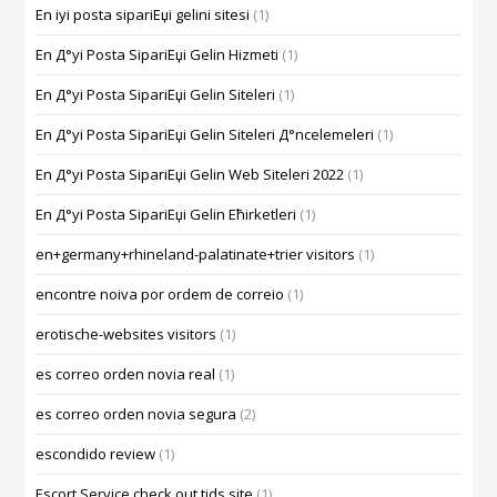
En iyi posta sipariЕџi gelini sitesi
(1)
En Д°yi Posta SipariЕџi Gelin Hizmeti
(1)
En Д°yi Posta SipariЕџi Gelin Siteleri
(1)
En Д°yi Posta SipariЕџi Gelin Siteleri Д°ncelemeleri
(1)
En Д°yi Posta SipariЕџi Gelin Web Siteleri 2022
(1)
En Д°yi Posta SipariЕџi Gelin Ећirketleri
(1)
en+germany+rhineland-palatinate+trier visitors
(1)
encontre noiva por ordem de correio
(1)
erotische-websites visitors
(1)
es correo orden novia real
(1)
es correo orden novia segura
(2)
escondido review
(1)
Escort Service check out tids site
(1)