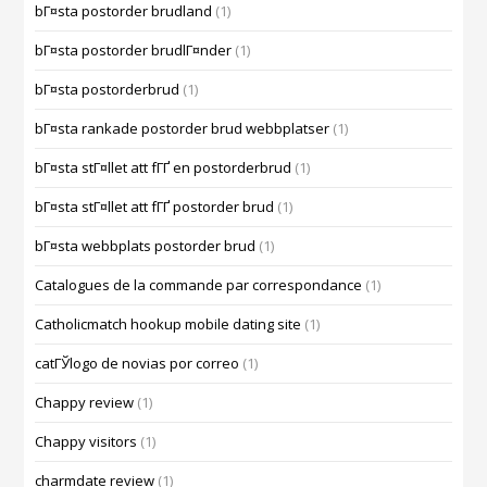
bГ¤sta postorder brudland
(1)
bГ¤sta postorder brudlГ¤nder
(1)
bГ¤sta postorderbrud
(1)
bГ¤sta rankade postorder brud webbplatser
(1)
bГ¤sta stГ¤llet att fГҐ en postorderbrud
(1)
bГ¤sta stГ¤llet att fГҐ postorder brud
(1)
bГ¤sta webbplats postorder brud
(1)
Catalogues de la commande par correspondance
(1)
Catholicmatch hookup mobile dating site
(1)
catГЎlogo de novias por correo
(1)
Chappy review
(1)
Chappy visitors
(1)
charmdate review
(1)