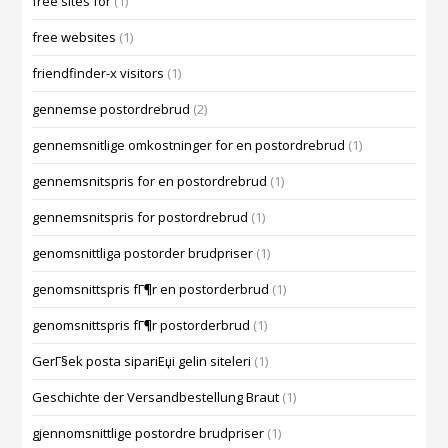
free sites for
(1)
free websites
(1)
friendfinder-x visitors
(1)
gennemse postordrebrud
(2)
gennemsnitlige omkostninger for en postordrebrud
(1)
gennemsnitspris for en postordrebrud
(1)
gennemsnitspris for postordrebrud
(1)
genomsnittliga postorder brudpriser
(1)
genomsnittspris fГ¶r en postorderbrud
(1)
genomsnittspris fГ¶r postorderbrud
(1)
GerГ§ek posta sipariЕџi gelin siteleri
(1)
Geschichte der Versandbestellung Braut
(1)
gjennomsnittlige postordre brudpriser
(1)