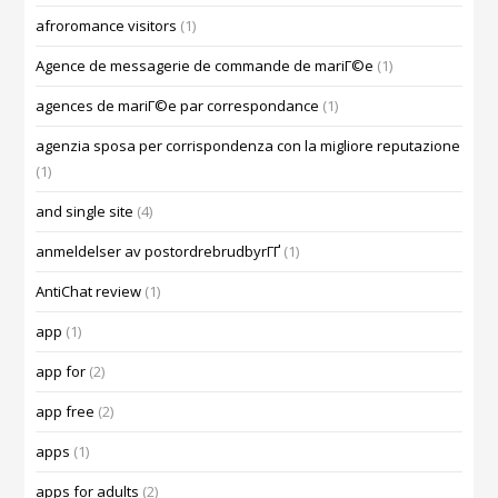
afroromance visitors
(1)
Agence de messagerie de commande de mariГ©e
(1)
agences de mariГ©e par correspondance
(1)
agenzia sposa per corrispondenza con la migliore reputazione
(1)
and single site
(4)
anmeldelser av postordrebrudbyrГҐ
(1)
AntiChat review
(1)
app
(1)
app for
(2)
app free
(2)
apps
(1)
apps for adults
(2)