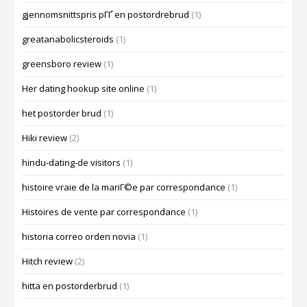
gjennomsnittspris pГҐ en postordrebrud
(1)
greatanabolicsteroids
(1)
greensboro review
(1)
Her dating hookup site online
(1)
het postorder brud
(1)
Hiki review
(2)
hindu-dating-de visitors
(1)
histoire vraie de la mariГ©e par correspondance
(1)
Histoires de vente par correspondance
(1)
historia correo orden novia
(1)
Hitch review
(2)
hitta en postorderbrud
(1)