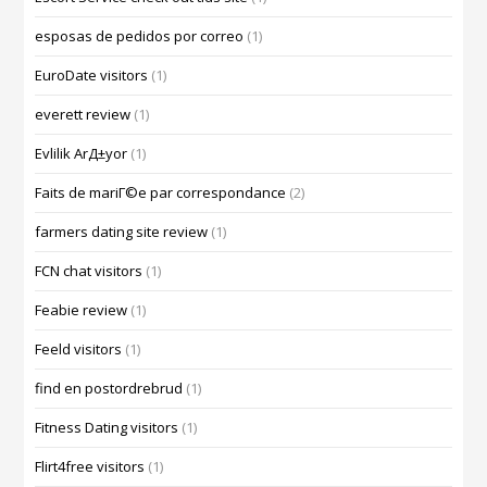
esposas de pedidos por correo
(1)
EuroDate visitors
(1)
everett review
(1)
Evlilik ArД±yor
(1)
Faits de mariГ©e par correspondance
(2)
farmers dating site review
(1)
FCN chat visitors
(1)
Feabie review
(1)
Feeld visitors
(1)
find en postordrebrud
(1)
Fitness Dating visitors
(1)
Flirt4free visitors
(1)