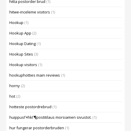
hitta postorder brud
(1)
hitwe-inceleme visitors
(1)
Hookup
(1)
Hookup App
(2)
Hookup Dating
(1)
Hookup Sites
(3)
Hookup visitors
(1)
hookuphotties main reviews
(1)
horny
(2)
hot
(2)
hotteste postordrebrud
(1)
huippusГ¤hkГ¶postitilaus morsiamen sivustot.
(1)
hur fungerar postorderbruden
(1)