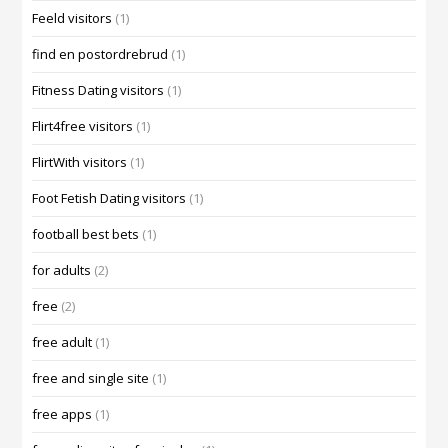
Feeld visitors
(1)
find en postordrebrud
(1)
Fitness Dating visitors
(1)
Flirt4free visitors
(1)
FlirtWith visitors
(1)
Foot Fetish Dating visitors
(1)
football best bets
(1)
for adults
(2)
free
(2)
free adult
(1)
free and single site
(1)
free apps
(1)