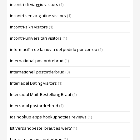
incontri-di-viaggio visitors
(1)
incontri-senza-glutine visitors
(1)
incontri-sikh visitors
(1)
incontri-universitari visitors
(1)
informaciГіn de la novia del pedido por correo
(1)
international postordrebrud
(1)
internationell postorderbrud
(3)
Interracial Dating visitors
(1)
Interracial Mail -Bestellung Braut
(1)
interracial postordrebrud
(1)
ios hookup apps hookuphotties reviews
(1)
Ist Versandbestellbraut es wert?
(1)
Jag vill ha en postorderbrud
(1)