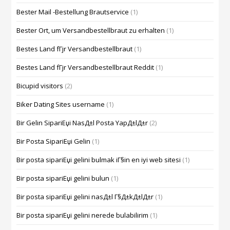
Bester Mail -Bestellung Brautservice
(1)
Bester Ort, um Versandbestellbraut zu erhalten
(1)
Bestes Land fГјr Versandbestellbraut
(1)
Bestes Land fГјr Versandbestellbraut Reddit
(1)
Bicupid visitors
(2)
Biker Dating Sites username
(1)
Bir Gelin SipariЕџi NasД±l Posta YapД±lД±r
(2)
Bir Posta SipariЕџi Gelin
(1)
Bir posta sipariЕџi gelini bulmak iГ§in en iyi web sitesi
(1)
Bir posta sipariЕџi gelini bulun
(1)
Bir posta sipariЕџi gelini nasД±l Г§Д±kД±lД±r
(1)
Bir posta sipariЕџi gelini nerede bulabilirim
(1)