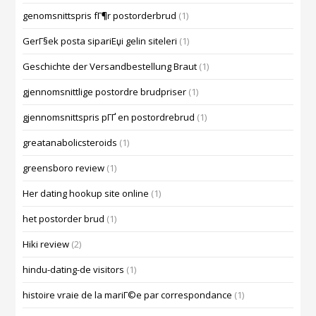
genomsnittspris fГ¶r postorderbrud
(1)
GerГ§ek posta sipariЕџi gelin siteleri
(1)
Geschichte der Versandbestellung Braut
(1)
gjennomsnittlige postordre brudpriser
(1)
gjennomsnittspris pГҐ en postordrebrud
(1)
greatanabolicsteroids
(1)
greensboro review
(1)
Her dating hookup site online
(1)
het postorder brud
(1)
Hiki review
(2)
hindu-dating-de visitors
(1)
histoire vraie de la mariГ©e par correspondance
(1)