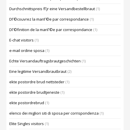
Durchschnittspreis fГјr eine Versandbestellbraut
(1)
DГ©couvrez la mariГ©e par correspondance
(1)
DГ©finition de la mariГ©e par correspondance
(1)
E-chat visitors
(1)
e-mail ordine sposa
(1)
Echte Versandauftragsbrautgeschichten
(1)
Eine legitime Versandbrautbraut
(2)
ekte postordre brud nettsteder
(1)
ekte postordre brudtjeneste
(1)
ekte postordrebrud
(1)
elenco dei migliori siti di sposa per corrispondenza
(1)
Elite Singles visitors
(1)