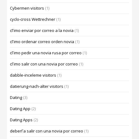
Cybermen visitors
(1)
cyclo-cross Wettrechner
(1)
cГіmo enviar por correo a la novia
(1)
cГіmo ordenar correo orden novia
(1)
cГіmo pedir una novia rusa por correo
(1)
cГіmo salir con una novia por correo
(1)
dabble-inceleme visitors
(1)
datierung-nach-alter visitors
(1)
Dating
(3)
Dating App
(2)
Dating Apps
(2)
deberГ­a salir con una novia por correo
(1)