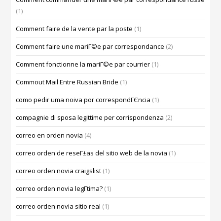
(1)
Comment faire de la vente par la poste
(1)
Comment faire une mariГ©e par correspondance
(2)
Comment fonctionne la mariГ©e par courrier
(1)
Commout Mail Entre Russian Bride
(1)
como pedir uma noiva por correspondГЄncia
(1)
compagnie di sposa legittime per corrispondenza
(2)
correo en orden novia
(4)
correo orden de reseГ±as del sitio web de la novia
(1)
correo orden novia craigslist
(1)
correo orden novia legГ­tima?
(1)
correo orden novia sitio real
(1)