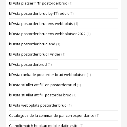
bГ¤sta platser fГ¶r postorderbrud
(1)
bГ¤sta postorder brud byrГҐ reddit
(1)
bГ¤sta postorder brudens webbplats
(1)
bГ¤sta postorder brudens webbplatser 2022
(1)
bГ¤sta postorder brudland
(1)
bГ¤sta postorder brudlГ¤nder
(1)
bГ¤sta postorderbrud
(1)
bГ¤sta rankade postorder brud webbplatser
(1)
bГ¤sta stГ¤llet att fГҐ en postorderbrud
(1)
bГ¤sta stГ¤llet att fГҐ postorder brud
(1)
bГ¤sta webbplats postorder brud
(1)
Catalogues de la commande par correspondance
(1)
Catholicmatch hookup mobile dating site
(1)