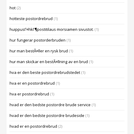
hot
(2)
hotteste postordrebrud
(1)
huippusГ¤hkГ¶postitilaus morsiamen sivustot.
(1)
hur fungerar postorderbruden
(1)
hur man bestÃ¤ller en rysk brud
(1)
hur man skickar en bestÃ¤llning av en brud
(1)
hva er den beste postordrebrudstedet
(1)
hva er en postordrebrud
(1)
hva er postordrebrud
(1)
hvad er den bedste postordre brude service
(1)
hvad er den bedste postordre brudeside
(1)
hvad er en postordrebrud
(2)