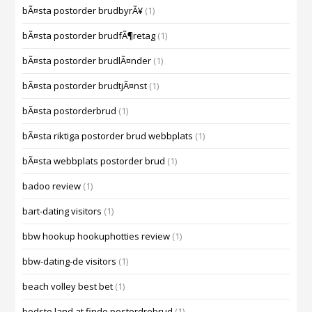
bÃ¤sta postorder brudbyrÃ¥
(1)
bÃ¤sta postorder brudfÃ¶retag
(1)
bÃ¤sta postorder brudlÃ¤nder
(1)
bÃ¤sta postorder brudtjÃ¤nst
(1)
bÃ¤sta postorderbrud
(1)
bÃ¤sta riktiga postorder brud webbplats
(1)
bÃ¤sta webbplats postorder brud
(1)
badoo review
(1)
bart-dating visitors
(1)
bbw hookup hookuphotties review
(1)
bbw-dating-de visitors
(1)
beach volley best bet
(1)
bedste land at finde postordrebrud
(1)