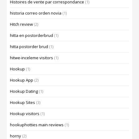
Histoires de vente par correspondance
(1)
historia correo orden novia
(1)
Hitch review
(2)
hitta en postorderbrud
(1)
hitta postorder brud
(1)
hitwe-inceleme visitors
(1)
Hookup
(1)
Hookup App
(2)
Hookup Dating
(1)
Hookup Sites
(3)
Hookup visitors
(1)
hookuphotties main reviews
(1)
horny
(2)