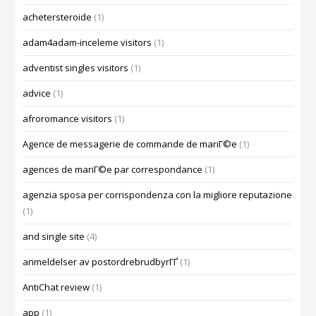
achetersteroide
(1)
adam4adam-inceleme visitors
(1)
adventist singles visitors
(1)
advice
(1)
afroromance visitors
(1)
Agence de messagerie de commande de mariГ©e
(1)
agences de mariГ©e par correspondance
(1)
agenzia sposa per corrispondenza con la migliore reputazione
(1)
and single site
(4)
anmeldelser av postordrebrudbyrГҐ
(1)
AntiChat review
(1)
app
(1)