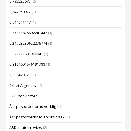
0,795325673
(2)
0,847950922
(1)
0,944641447
(1)
0.23381826692241447
(1)
0.24793230622276774
(1)
0.671221605966041
(1)
0.8161694646191788
(1)
1,266470375
(1)
1xbet Argentina
(6)
321Chat visitors
(1)
Ã¤r postorder brud verklig
(1)
Ã¤r postorderbrud en riktig sak
(1)
ABDLmatch review
(2)