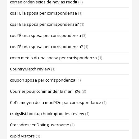
correo orden sitios de novias reddit
(1)
cos'ГЁ la sposa per corrispondenza
(1)
cos'ГЁ la sposa per corrispondenza?
(1)
cos'ГЁ una sposa per corrispondenza
(3)
cos'ГЁ una sposa per corrispondenza?
(1)
costo medio di una sposa per corrispondenza
(1)
CountryMatch review
(1)
coupon sposa per corrispondenza
(1)
Courrier pour commander la mariГ©e
(3)
CoГ»t moyen de la mariГ©e par correspondance
(1)
craigslist hookup hookuphotties review
(1)
Crossdresser Dating username
(1)
cupid visitors
(1)