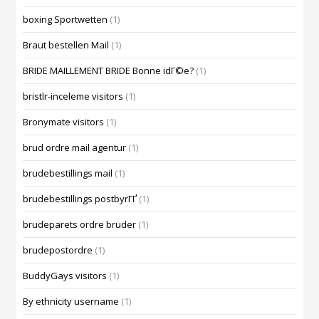
boxing Sportwetten
(1)
Braut bestellen Mail
(1)
BRIDE MAILLEMENT BRIDE Bonne idГ©e?
(1)
bristlr-inceleme visitors
(1)
Bronymate visitors
(1)
brud ordre mail agentur
(1)
brudebestillings mail
(1)
brudebestillings postbyrГҐ
(1)
brudeparets ordre bruder
(1)
brudepostordre
(1)
BuddyGays visitors
(1)
By ethnicity username
(1)