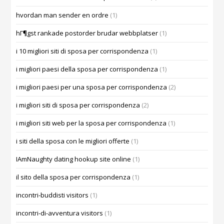
hvordan man sender en ordre
(1)
hГ¶gst rankade postorder brudar webbplatser
(1)
i 10 migliori siti di sposa per corrispondenza
(1)
i migliori paesi della sposa per corrispondenza
(1)
i migliori paesi per una sposa per corrispondenza
(2)
i migliori siti di sposa per corrispondenza
(2)
i migliori siti web per la sposa per corrispondenza
(1)
i siti della sposa con le migliori offerte
(1)
IAmNaughty dating hookup site online
(1)
il sito della sposa per corrispondenza
(1)
incontri-buddisti visitors
(1)
incontri-di-avventura visitors
(1)