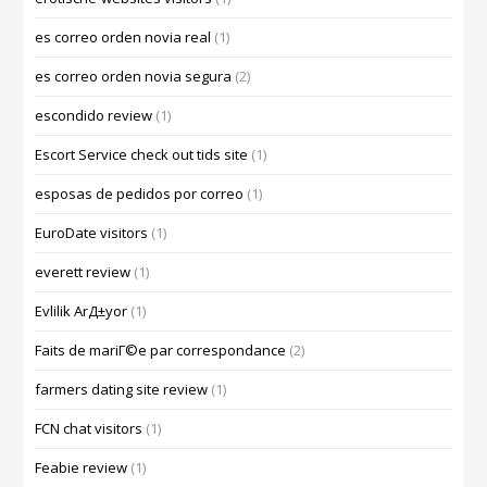
es correo orden novia real
(1)
es correo orden novia segura
(2)
escondido review
(1)
Escort Service check out tids site
(1)
esposas de pedidos por correo
(1)
EuroDate visitors
(1)
everett review
(1)
Evlilik ArД±yor
(1)
Faits de mariГ©e par correspondance
(2)
farmers dating site review
(1)
FCN chat visitors
(1)
Feabie review
(1)