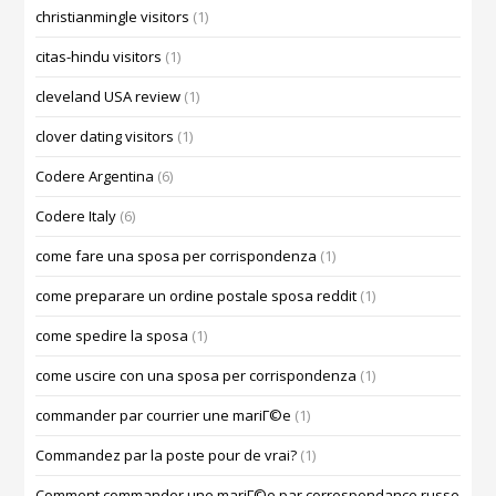
christianmingle visitors
(1)
citas-hindu visitors
(1)
cleveland USA review
(1)
clover dating visitors
(1)
Codere Argentina
(6)
Codere Italy
(6)
come fare una sposa per corrispondenza
(1)
come preparare un ordine postale sposa reddit
(1)
come spedire la sposa
(1)
come uscire con una sposa per corrispondenza
(1)
commander par courrier une mariГ©e
(1)
Commandez par la poste pour de vrai?
(1)
Comment commander une mariГ©e par correspondance russe