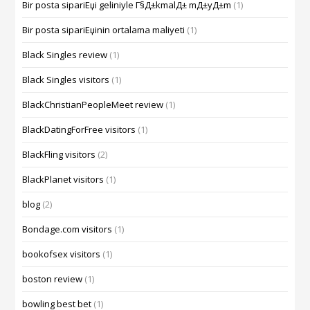
Bir posta sipariЕџi geliniyle Г§Д±kmalД± mД±yД±m
(1)
Bir posta sipariЕџinin ortalama maliyeti
(1)
Black Singles review
(1)
Black Singles visitors
(1)
BlackChristianPeopleMeet review
(1)
BlackDatingForFree visitors
(1)
BlackFling visitors
(2)
BlackPlanet visitors
(1)
blog
(2)
Bondage.com visitors
(1)
bookofsex visitors
(1)
boston review
(1)
bowling best bet
(1)