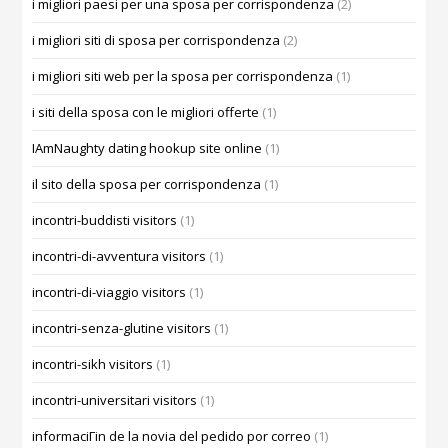
i migliori paesi per una sposa per corrispondenza
(2)
i migliori siti di sposa per corrispondenza
(2)
i migliori siti web per la sposa per corrispondenza
(1)
i siti della sposa con le migliori offerte
(1)
IAmNaughty dating hookup site online
(1)
il sito della sposa per corrispondenza
(1)
incontri-buddisti visitors
(1)
incontri-di-avventura visitors
(1)
incontri-di-viaggio visitors
(1)
incontri-senza-glutine visitors
(1)
incontri-sikh visitors
(1)
incontri-universitari visitors
(1)
informaciГіn de la novia del pedido por correo
(1)