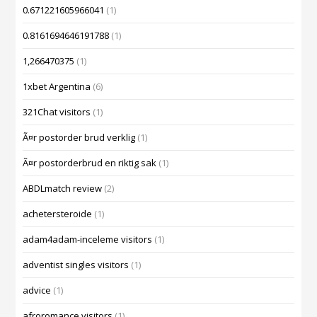
0.671221605966041
(1)
0.8161694646191788
(1)
1,266470375
(1)
1xbet Argentina
(6)
321Chat visitors
(1)
Ã¤r postorder brud verklig
(1)
Ã¤r postorderbrud en riktig sak
(1)
ABDLmatch review
(2)
achetersteroide
(1)
adam4adam-inceleme visitors
(1)
adventist singles visitors
(1)
advice
(1)
afroromance visitors
(1)