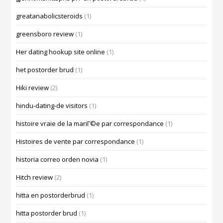
greatanabolicsteroids
(1)
greensboro review
(1)
Her dating hookup site online
(1)
het postorder brud
(1)
Hiki review
(2)
hindu-dating-de visitors
(1)
histoire vraie de la mariГ©e par correspondance
(1)
Histoires de vente par correspondance
(1)
historia correo orden novia
(1)
Hitch review
(2)
hitta en postorderbrud
(1)
hitta postorder brud
(1)