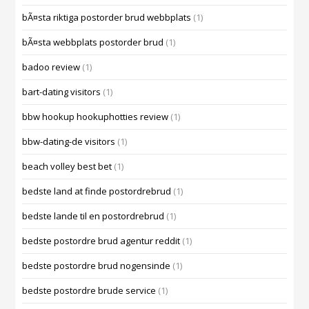
bÃ¤sta riktiga postorder brud webbplats
(1)
bÃ¤sta webbplats postorder brud
(1)
badoo review
(1)
bart-dating visitors
(1)
bbw hookup hookuphotties review
(1)
bbw-dating-de visitors
(1)
beach volley best bet
(1)
bedste land at finde postordrebrud
(1)
bedste lande til en postordrebrud
(1)
bedste postordre brud agentur reddit
(1)
bedste postordre brud nogensinde
(1)
bedste postordre brude service
(1)