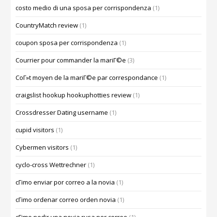
costo medio di una sposa per corrispondenza
(1)
CountryMatch review
(1)
coupon sposa per corrispondenza
(1)
Courrier pour commander la mariГ©e
(3)
CoГ»t moyen de la mariГ©e par correspondance
(1)
craigslist hookup hookuphotties review
(1)
Crossdresser Dating username
(1)
cupid visitors
(1)
Cybermen visitors
(1)
cyclo-cross Wettrechner
(1)
cГіmo enviar por correo a la novia
(1)
cГіmo ordenar correo orden novia
(1)