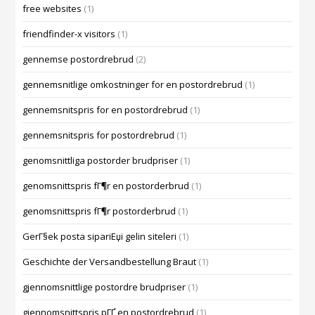
free websites
(1)
friendfinder-x visitors
(1)
gennemse postordrebrud
(2)
gennemsnitlige omkostninger for en postordrebrud
(1)
gennemsnitspris for en postordrebrud
(1)
gennemsnitspris for postordrebrud
(1)
genomsnittliga postorder brudpriser
(1)
genomsnittspris fГ¶r en postorderbrud
(1)
genomsnittspris fГ¶r postorderbrud
(1)
GerГ§ek posta sipariЕџi gelin siteleri
(1)
Geschichte der Versandbestellung Braut
(1)
gjennomsnittlige postordre brudpriser
(1)
gjennomsnittspris pГҐ en postordrebrud
(1)