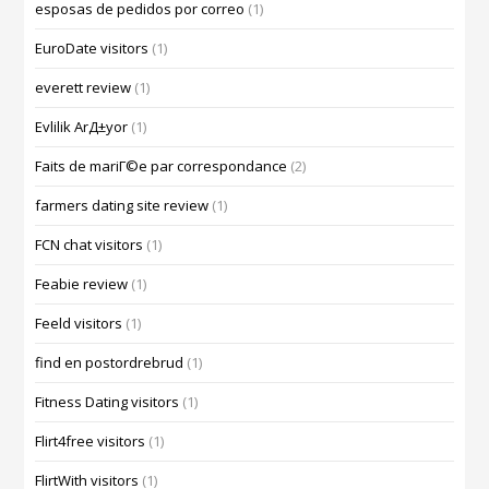
esposas de pedidos por correo
(1)
EuroDate visitors
(1)
everett review
(1)
Evlilik ArД±yor
(1)
Faits de mariГ©e par correspondance
(2)
farmers dating site review
(1)
FCN chat visitors
(1)
Feabie review
(1)
Feeld visitors
(1)
find en postordrebrud
(1)
Fitness Dating visitors
(1)
Flirt4free visitors
(1)
FlirtWith visitors
(1)