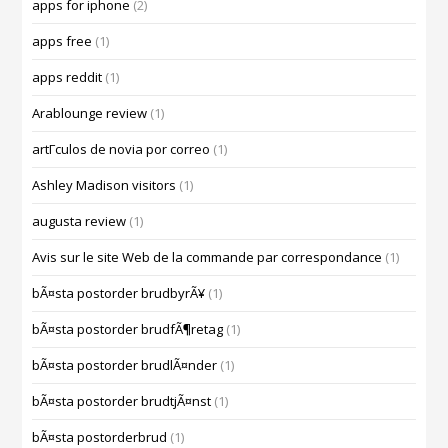
apps for iphone
(2)
apps free
(1)
apps reddit
(1)
Arablounge review
(1)
artГ­culos de novia por correo
(1)
Ashley Madison visitors
(1)
augusta review
(1)
Avis sur le site Web de la commande par correspondance
(1)
bÃ¤sta postorder brudbyrÃ¥
(1)
bÃ¤sta postorder brudfÃ¶retag
(1)
bÃ¤sta postorder brudlÃ¤nder
(1)
bÃ¤sta postorder brudtjÃ¤nst
(1)
bÃ¤sta postorderbrud
(1)