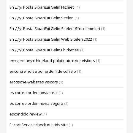
En Д°yi Posta SipariЕџi Gelin Hizmeti
(1)
En Д°yi Posta SipariЕџi Gelin Siteleri
(1)
En Д°yi Posta SipariЕџi Gelin Siteleri Д°ncelemeleri
(1)
En Д°yi Posta SipariЕџi Gelin Web Siteleri 2022
(1)
En Д°yi Posta SipariЕџi Gelin Ећirketleri
(1)
en+germany+rhineland-palatinate+trier visitors
(1)
encontre noiva por ordem de correio
(1)
erotische-websites visitors
(1)
es correo orden novia real
(1)
es correo orden novia segura
(2)
escondido review
(1)
Escort Service check out tids site
(1)