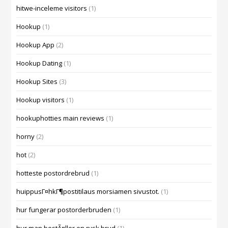
hitwe-inceleme visitors
(1)
Hookup
(1)
Hookup App
(2)
Hookup Dating
(1)
Hookup Sites
(3)
Hookup visitors
(1)
hookuphotties main reviews
(1)
horny
(2)
hot
(2)
hotteste postordrebrud
(1)
huippusГ¤hkГ¶postitilaus morsiamen sivustot.
(1)
hur fungerar postorderbruden
(1)