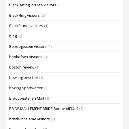
BlackDatingForFree visitors
(1)
BlackFling visitors
(2)
BlackPlanet visitors
(1)
blog
(2)
Bondage.com visitors
(1)
bookofsex visitors
(1)
boston review
(1)
bowling best bet
(1)
boxing Sportwetten
(1)
Braut bestellen Mail
(1)
BRIDE MAILLEMENT BRIDE Bonne idГ©e?
(1)
bristlr-inceleme visitors
(1)