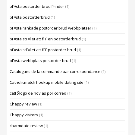
bГ¤sta postorder brudlГ¤nder
(1)
bГ¤sta postorderbrud
(1)
bГ¤sta rankade postorder brud webbplatser
(1)
bГ¤sta stГ¤llet att fГҐ en postorderbrud
(1)
bГ¤sta stГ¤llet att fГҐ postorder brud
(1)
bГ¤sta webbplats postorder brud
(1)
Catalogues de la commande par correspondance
(1)
Catholicmatch hookup mobile dating site
(1)
catГЎlogo de novias por correo
(1)
Chappy review
(1)
Chappy visitors
(1)
charmdate review
(1)