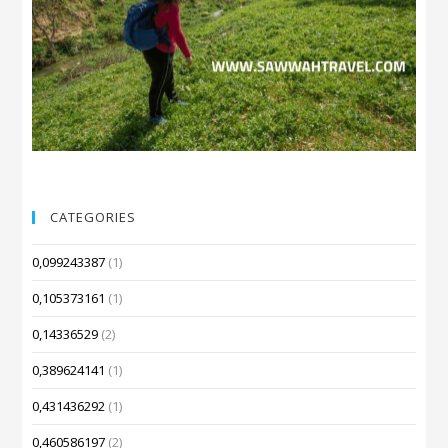
CATEGORIES
0,099243387
(1)
0,105373161
(1)
0,14336529
(2)
0,389624141
(1)
0,431436292
(1)
0,460586197
(2)