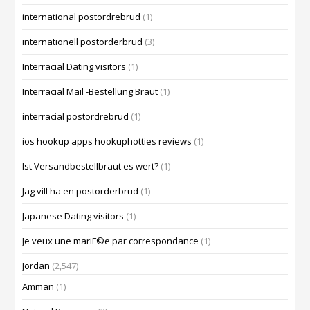
international postordrebrud
(1)
internationell postorderbrud
(3)
Interracial Dating visitors
(1)
Interracial Mail -Bestellung Braut
(1)
interracial postordrebrud
(1)
ios hookup apps hookuphotties reviews
(1)
Ist Versandbestellbraut es wert?
(1)
Jag vill ha en postorderbrud
(1)
Japanese Dating visitors
(1)
Je veux une mariГ©e par correspondance
(1)
Jordan
(2,547)
Amman
(1)