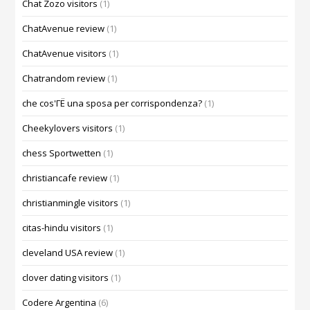
Chat Zozo visitors
(1)
ChatAvenue review
(1)
ChatAvenue visitors
(1)
Chatrandom review
(1)
che cos'ГЁ una sposa per corrispondenza?
(1)
Cheekylovers visitors
(1)
chess Sportwetten
(1)
christiancafe review
(1)
christianmingle visitors
(1)
citas-hindu visitors
(1)
cleveland USA review
(1)
clover dating visitors
(1)
Codere Argentina
(6)