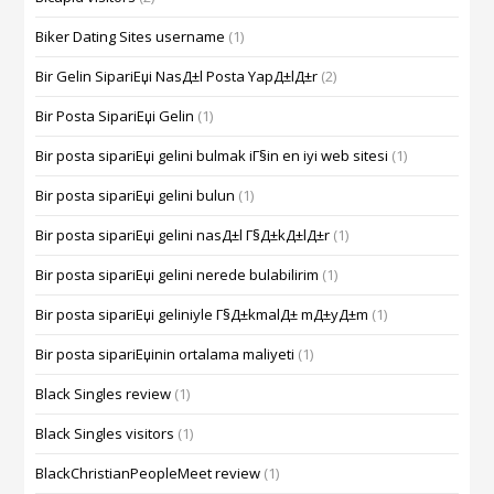
Biker Dating Sites username
(1)
Bir Gelin SipariЕџi NasД±l Posta YapД±lД±r
(2)
Bir Posta SipariЕџi Gelin
(1)
Bir posta sipariЕџi gelini bulmak iГ§in en iyi web sitesi
(1)
Bir posta sipariЕџi gelini bulun
(1)
Bir posta sipariЕџi gelini nasД±l Г§Д±kД±lД±r
(1)
Bir posta sipariЕџi gelini nerede bulabilirim
(1)
Bir posta sipariЕџi geliniyle Г§Д±kmalД± mД±yД±m
(1)
Bir posta sipariЕџinin ortalama maliyeti
(1)
Black Singles review
(1)
Black Singles visitors
(1)
BlackChristianPeopleMeet review
(1)