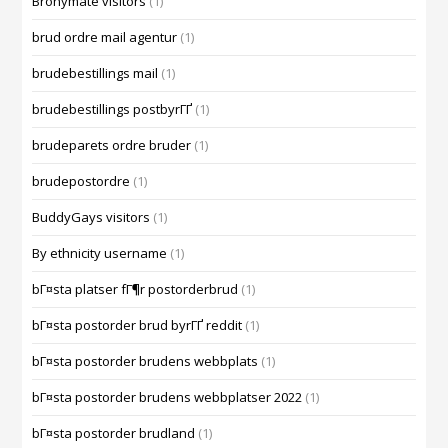
Bronymate visitors
(1)
brud ordre mail agentur
(1)
brudebestillings mail
(1)
brudebestillings postbyrГҐ
(1)
brudeparets ordre bruder
(1)
brudepostordre
(1)
BuddyGays visitors
(1)
By ethnicity username
(1)
bГ¤sta platser fГ¶r postorderbrud
(1)
bГ¤sta postorder brud byrГҐ reddit
(1)
bГ¤sta postorder brudens webbplats
(1)
bГ¤sta postorder brudens webbplatser 2022
(1)
bГ¤sta postorder brudland
(1)