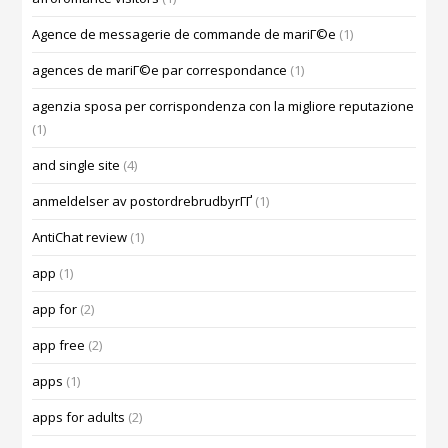
Agence de messagerie de commande de mariГ©e
(1)
agences de mariГ©e par correspondance
(1)
agenzia sposa per corrispondenza con la migliore reputazione
(1)
and single site
(4)
anmeldelser av postordrebrudbyrГҐ
(1)
AntiChat review
(1)
app
(1)
app for
(2)
app free
(2)
apps
(1)
apps for adults
(2)