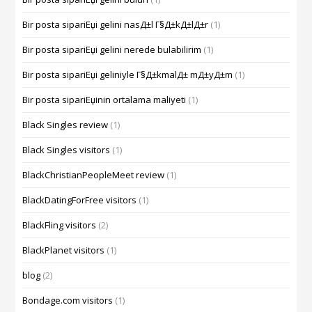
Bir posta sipariЕџi gelini nasД±l Г§Д±kД±lД±r
(1)
Bir posta sipariЕџi gelini nerede bulabilirim
(1)
Bir posta sipariЕџi geliniyle Г§Д±kmalД± mД±yД±m
(1)
Bir posta sipariЕџinin ortalama maliyeti
(1)
Black Singles review
(1)
Black Singles visitors
(1)
BlackChristianPeopleMeet review
(1)
BlackDatingForFree visitors
(1)
BlackFling visitors
(2)
BlackPlanet visitors
(1)
blog
(2)
Bondage.com visitors
(1)