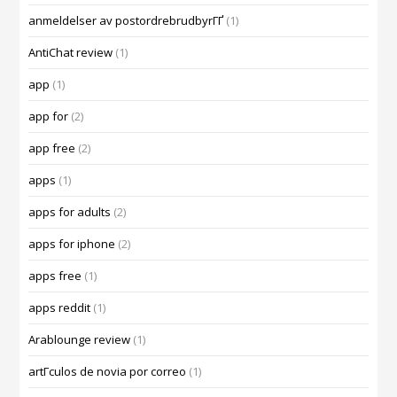
anmeldelser av postordrebrudbyrГҐ
(1)
AntiChat review
(1)
app
(1)
app for
(2)
app free
(2)
apps
(1)
apps for adults
(2)
apps for iphone
(2)
apps free
(1)
apps reddit
(1)
Arablounge review
(1)
artГ­culos de novia por correo
(1)