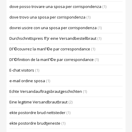
dove posso trovare una sposa per corrispondenza
(1)
dove trovo una sposa per corrispondenza
(1)
dovrei uscire con una sposa per corrispondenza
(1)
Durchschnittspreis fГјr eine Versandbestellbraut
(1)
DГ©couvrez la mariГ©e par correspondance
(1)
DГ©finition de la mariГ©e par correspondance
(1)
E-chat visitors
(1)
e-mail ordine sposa
(1)
Echte Versandauftragsbrautgeschichten
(1)
Eine legitime Versandbrautbraut
(2)
ekte postordre brud nettsteder
(1)
ekte postordre brudtjeneste
(1)