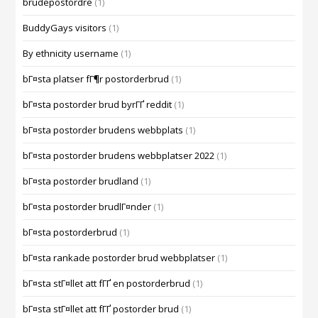
brudepostordre
(1)
BuddyGays visitors
(1)
By ethnicity username
(1)
bГ¤sta platser fГ¶r postorderbrud
(1)
bГ¤sta postorder brud byrГҐ reddit
(1)
bГ¤sta postorder brudens webbplats
(1)
bГ¤sta postorder brudens webbplatser 2022
(1)
bГ¤sta postorder brudland
(1)
bГ¤sta postorder brudlГ¤nder
(1)
bГ¤sta postorderbrud
(1)
bГ¤sta rankade postorder brud webbplatser
(1)
bГ¤sta stГ¤llet att fГҐ en postorderbrud
(1)
bГ¤sta stГ¤llet att fГҐ postorder brud
(1)