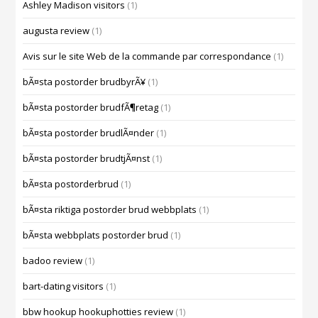
Ashley Madison visitors
(1)
augusta review
(1)
Avis sur le site Web de la commande par correspondance
(1)
bÃ¤sta postorder brudbyrÃ¥
(1)
bÃ¤sta postorder brudfÃ¶retag
(1)
bÃ¤sta postorder brudlÃ¤nder
(1)
bÃ¤sta postorder brudtjÃ¤nst
(1)
bÃ¤sta postorderbrud
(1)
bÃ¤sta riktiga postorder brud webbplats
(1)
bÃ¤sta webbplats postorder brud
(1)
badoo review
(1)
bart-dating visitors
(1)
bbw hookup hookuphotties review
(1)