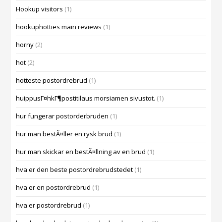
Hookup visitors
(1)
hookuphotties main reviews
(1)
horny
(2)
hot
(2)
hotteste postordrebrud
(1)
huippusГ¤hkГ¶postitilaus morsiamen sivustot.
(1)
hur fungerar postorderbruden
(1)
hur man bestÃ¤ller en rysk brud
(1)
hur man skickar en bestÃ¤llning av en brud
(1)
hva er den beste postordrebrudstedet
(1)
hva er en postordrebrud
(1)
hva er postordrebrud
(1)