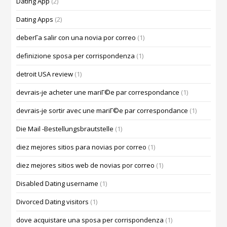
Dating App
(2)
Dating Apps
(2)
deberГ­a salir con una novia por correo
(1)
definizione sposa per corrispondenza
(1)
detroit USA review
(1)
devrais-je acheter une mariГ©e par correspondance
(1)
devrais-je sortir avec une mariГ©e par correspondance
(1)
Die Mail -Bestellungsbrautstelle
(1)
diez mejores sitios para novias por correo
(1)
diez mejores sitios web de novias por correo
(1)
Disabled Dating username
(1)
Divorced Dating visitors
(1)
dove acquistare una sposa per corrispondenza
(1)