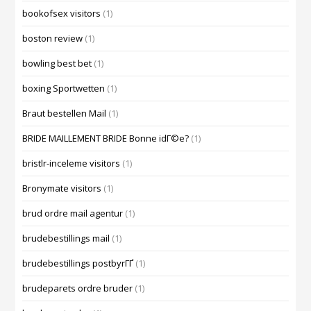
bookofsex visitors
(1)
boston review
(1)
bowling best bet
(1)
boxing Sportwetten
(1)
Braut bestellen Mail
(1)
BRIDE MAILLEMENT BRIDE Bonne idГ©e?
(1)
bristlr-inceleme visitors
(1)
Bronymate visitors
(1)
brud ordre mail agentur
(1)
brudebestillings mail
(1)
brudebestillings postbyrГҐ
(1)
brudeparets ordre bruder
(1)