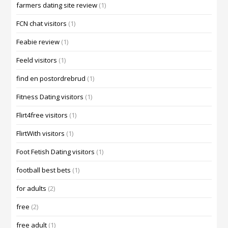
farmers dating site review
(1)
FCN chat visitors
(1)
Feabie review
(1)
Feeld visitors
(1)
find en postordrebrud
(1)
Fitness Dating visitors
(1)
Flirt4free visitors
(1)
FlirtWith visitors
(1)
Foot Fetish Dating visitors
(1)
football best bets
(1)
for adults
(2)
free
(2)
free adult
(1)