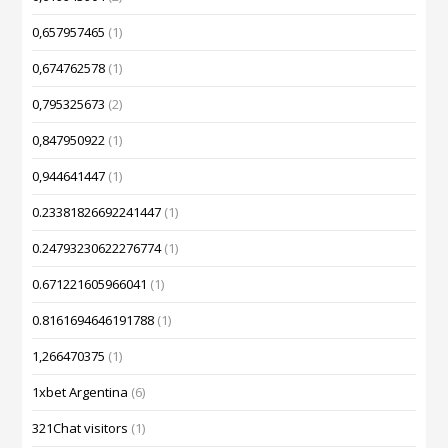
0,657957465
(1)
0,674762578
(1)
0,795325673
(2)
0,847950922
(1)
0,944641447
(1)
0.23381826692241447
(1)
0.24793230622276774
(1)
0.671221605966041
(1)
0.8161694646191788
(1)
1,266470375
(1)
1xbet Argentina
(6)
321Chat visitors
(1)