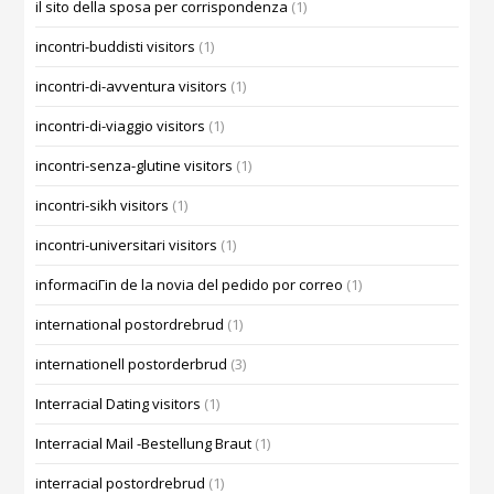
il sito della sposa per corrispondenza
(1)
incontri-buddisti visitors
(1)
incontri-di-avventura visitors
(1)
incontri-di-viaggio visitors
(1)
incontri-senza-glutine visitors
(1)
incontri-sikh visitors
(1)
incontri-universitari visitors
(1)
informaciГіn de la novia del pedido por correo
(1)
international postordrebrud
(1)
internationell postorderbrud
(3)
Interracial Dating visitors
(1)
Interracial Mail -Bestellung Braut
(1)
interracial postordrebrud
(1)