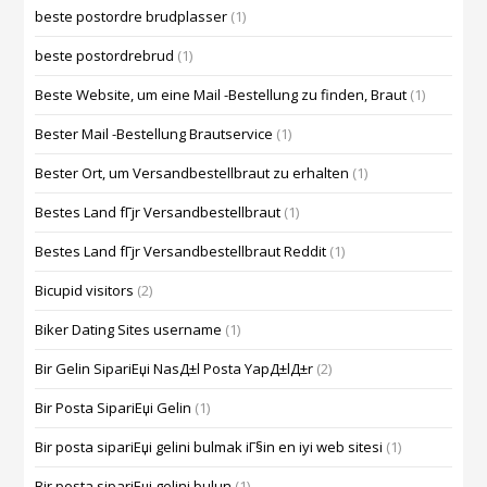
beste postordre brudplasser
(1)
beste postordrebrud
(1)
Beste Website, um eine Mail -Bestellung zu finden, Braut
(1)
Bester Mail -Bestellung Brautservice
(1)
Bester Ort, um Versandbestellbraut zu erhalten
(1)
Bestes Land fГјr Versandbestellbraut
(1)
Bestes Land fГјr Versandbestellbraut Reddit
(1)
Bicupid visitors
(2)
Biker Dating Sites username
(1)
Bir Gelin SipariЕџi NasД±l Posta YapД±lД±r
(2)
Bir Posta SipariЕџi Gelin
(1)
Bir posta sipariЕџi gelini bulmak iГ§in en iyi web sitesi
(1)
Bir posta sipariЕџi gelini bulun
(1)