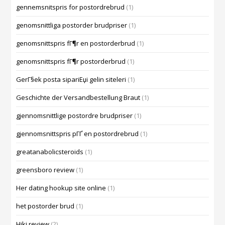
gennemsnitspris for postordrebrud
(1)
genomsnittliga postorder brudpriser
(1)
genomsnittspris fГ¶r en postorderbrud
(1)
genomsnittspris fГ¶r postorderbrud
(1)
GerГ§ek posta sipariЕџi gelin siteleri
(1)
Geschichte der Versandbestellung Braut
(1)
gjennomsnittlige postordre brudpriser
(1)
gjennomsnittspris pГҐ en postordrebrud
(1)
greatanabolicsteroids
(1)
greensboro review
(1)
Her dating hookup site online
(1)
het postorder brud
(1)
Hiki review
(2)