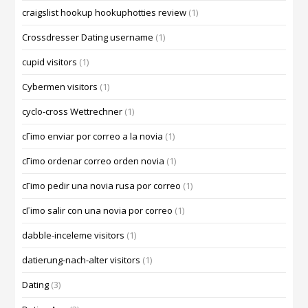
craigslist hookup hookuphotties review
(1)
Crossdresser Dating username
(1)
cupid visitors
(1)
Cybermen visitors
(1)
cyclo-cross Wettrechner
(1)
cГіmo enviar por correo a la novia
(1)
cГіmo ordenar correo orden novia
(1)
cГіmo pedir una novia rusa por correo
(1)
cГіmo salir con una novia por correo
(1)
dabble-inceleme visitors
(1)
datierung-nach-alter visitors
(1)
Dating
(3)