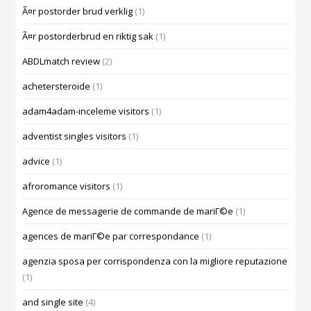
Ã¤r postorder brud verklig
(1)
Ã¤r postorderbrud en riktig sak
(1)
ABDLmatch review
(2)
achetersteroide
(1)
adam4adam-inceleme visitors
(1)
adventist singles visitors
(1)
advice
(1)
afroromance visitors
(1)
Agence de messagerie de commande de mariГ©e
(1)
agences de mariГ©e par correspondance
(1)
agenzia sposa per corrispondenza con la migliore reputazione
(1)
and single site
(4)