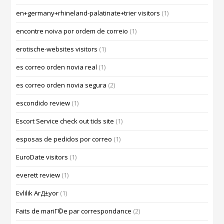
en+germany+rhineland-palatinate+trier visitors
(1)
encontre noiva por ordem de correio
(1)
erotische-websites visitors
(1)
es correo orden novia real
(1)
es correo orden novia segura
(2)
escondido review
(1)
Escort Service check out tids site
(1)
esposas de pedidos por correo
(1)
EuroDate visitors
(1)
everett review
(1)
Evlilik ArД±yor
(1)
Faits de mariГ©e par correspondance
(2)