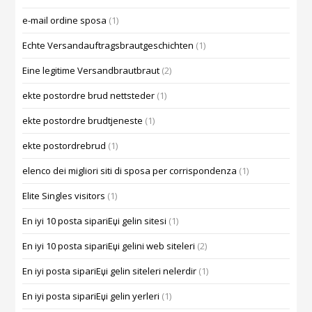
e-mail ordine sposa
(1)
Echte Versandauftragsbrautgeschichten
(1)
Eine legitime Versandbrautbraut
(2)
ekte postordre brud nettsteder
(1)
ekte postordre brudtjeneste
(1)
ekte postordrebrud
(1)
elenco dei migliori siti di sposa per corrispondenza
(1)
Elite Singles visitors
(1)
En iyi 10 posta sipariЕџi gelin sitesi
(1)
En iyi 10 posta sipariЕџi gelini web siteleri
(2)
En iyi posta sipariЕџi gelin siteleri nelerdir
(1)
En iyi posta sipariЕџi gelin yerleri
(1)