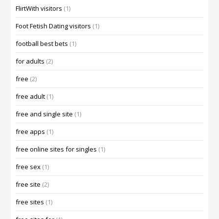
FlirtWith visitors
(1)
Foot Fetish Dating visitors
(1)
football best bets
(1)
for adults
(2)
free
(2)
free adult
(1)
free and single site
(1)
free apps
(1)
free online sites for singles
(1)
free sex
(1)
free site
(2)
free sites
(1)