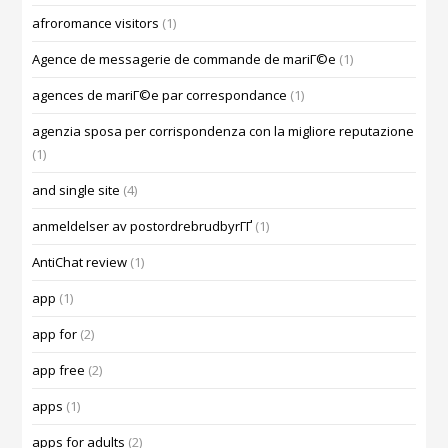
afroromance visitors
(1)
Agence de messagerie de commande de mariГ©e
(1)
agences de mariГ©e par correspondance
(1)
agenzia sposa per corrispondenza con la migliore reputazione
(1)
and single site
(4)
anmeldelser av postordrebrudbyrГҐ
(1)
AntiChat review
(1)
app
(1)
app for
(2)
app free
(2)
apps
(1)
apps for adults
(2)