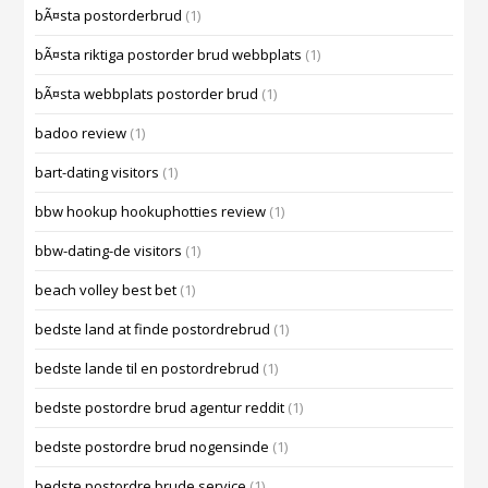
bÃ¤sta postorderbrud
(1)
bÃ¤sta riktiga postorder brud webbplats
(1)
bÃ¤sta webbplats postorder brud
(1)
badoo review
(1)
bart-dating visitors
(1)
bbw hookup hookuphotties review
(1)
bbw-dating-de visitors
(1)
beach volley best bet
(1)
bedste land at finde postordrebrud
(1)
bedste lande til en postordrebrud
(1)
bedste postordre brud agentur reddit
(1)
bedste postordre brud nogensinde
(1)
bedste postordre brude service
(1)