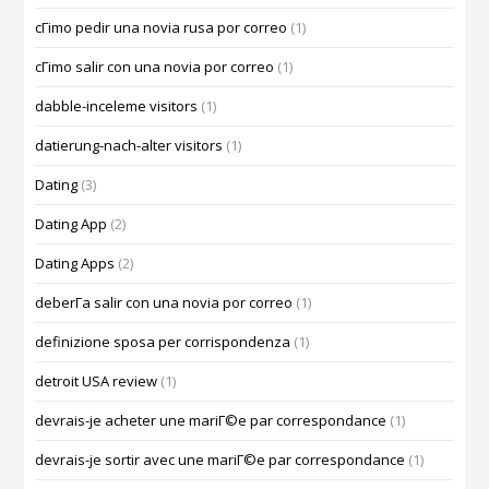
cГіmo pedir una novia rusa por correo
(1)
cГіmo salir con una novia por correo
(1)
dabble-inceleme visitors
(1)
datierung-nach-alter visitors
(1)
Dating
(3)
Dating App
(2)
Dating Apps
(2)
deberГ­a salir con una novia por correo
(1)
definizione sposa per corrispondenza
(1)
detroit USA review
(1)
devrais-je acheter une mariГ©e par correspondance
(1)
devrais-je sortir avec une mariГ©e par correspondance
(1)