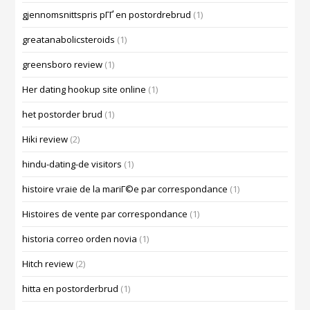
gjennomsnittspris pГҐ en postordrebrud
(1)
greatanabolicsteroids
(1)
greensboro review
(1)
Her dating hookup site online
(1)
het postorder brud
(1)
Hiki review
(2)
hindu-dating-de visitors
(1)
histoire vraie de la mariГ©e par correspondance
(1)
Histoires de vente par correspondance
(1)
historia correo orden novia
(1)
Hitch review
(2)
hitta en postorderbrud
(1)