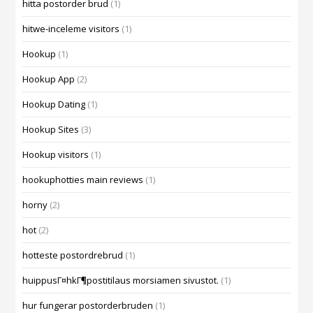
hitta postorder brud
(1)
hitwe-inceleme visitors
(1)
Hookup
(1)
Hookup App
(2)
Hookup Dating
(1)
Hookup Sites
(3)
Hookup visitors
(1)
hookuphotties main reviews
(1)
horny
(2)
hot
(2)
hotteste postordrebrud
(1)
huippusГ¤hkГ¶postitilaus morsiamen sivustot.
(1)
hur fungerar postorderbruden
(1)