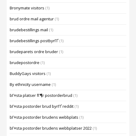
Bronymate visitors
(1)
brud ordre mail agentur
(1)
brudebestillings mail
(1)
brudebestillings postbyrГҐ
(1)
brudeparets ordre bruder
(1)
brudepostordre
(1)
BuddyGays visitors
(1)
By ethnicity username
(1)
bГ¤sta platser fГ¶r postorderbrud
(1)
bГ¤sta postorder brud byrГҐ reddit
(1)
bГ¤sta postorder brudens webbplats
(1)
bГ¤sta postorder brudens webbplatser 2022
(1)