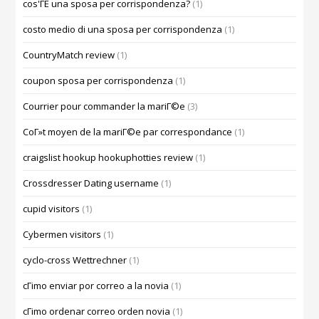
cos'ГЁ una sposa per corrispondenza?
(1)
costo medio di una sposa per corrispondenza
(1)
CountryMatch review
(1)
coupon sposa per corrispondenza
(1)
Courrier pour commander la mariГ©e
(3)
CoГ»t moyen de la mariГ©e par correspondance
(1)
craigslist hookup hookuphotties review
(1)
Crossdresser Dating username
(1)
cupid visitors
(1)
Cybermen visitors
(1)
cyclo-cross Wettrechner
(1)
cГіmo enviar por correo a la novia
(1)
cГіmo ordenar correo orden novia
(1)