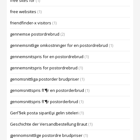
free sites for
(1)
free websites
(1)
friendfinder-x visitors
(1)
gennemse postordrebrud
(2)
gennemsnitlige omkostninger for en postordrebrud
(1)
gennemsnitspris for en postordrebrud
(1)
gennemsnitspris for postordrebrud
(1)
genomsnittliga postorder brudpriser
(1)
genomsnittspris fГ¶r en postorderbrud
(1)
genomsnittspris fГ¶r postorderbrud
(1)
GerГ§ek posta sipariЕџi gelin siteleri
(1)
Geschichte der Versandbestellung Braut
(1)
gjennomsnittlige postordre brudpriser
(1)