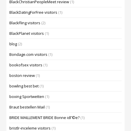
BlackChristianPeopleMeet review
(1)
BlackDatingForFree visitors
(1)
BlackFling visitors
(2)
BlackPlanet visitors
(1)
blog
(2)
Bondage.com visitors
(1)
bookofsex visitors
(1)
boston review
(1)
bowling best bet
(1)
boxing Sportwetten
(1)
Braut bestellen Mail
(1)
BRIDE MAILLEMENT BRIDE Bonne idГ©e?
(1)
bristlr-inceleme visitors
(1)