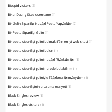
Bicupid visitors
(2)
Biker Dating Sites username
(1)
Bir Gelin SipariЕџi NasД±l Posta YapД±lД±r
(2)
Bir Posta SipariЕџi Gelin
(1)
Bir posta sipariЕџi gelini bulmak iГ§in en iyi web sitesi
(1)
Bir posta sipariЕџi gelini bulun
(1)
Bir posta sipariЕџi gelini nasД±l Г§Д±kД±lД±r
(1)
Bir posta sipariЕџi gelini nerede bulabilirim
(1)
Bir posta sipariЕџi geliniyle Г§Д±kmalД± mД±yД±m
(1)
Bir posta sipariЕџinin ortalama maliyeti
(1)
Black Singles review
(1)
Black Singles visitors
(1)