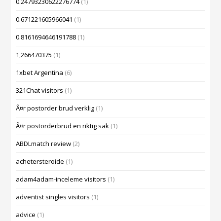
0.24793230622276774
(1)
0.671221605966041
(1)
0.8161694646191788
(1)
1,266470375
(1)
1xbet Argentina
(6)
321Chat visitors
(1)
Ã¤r postorder brud verklig
(1)
Ã¤r postorderbrud en riktig sak
(1)
ABDLmatch review
(2)
achetersteroide
(1)
adam4adam-inceleme visitors
(1)
adventist singles visitors
(1)
advice
(1)