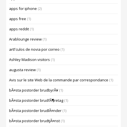
apps for iphone
(2)
apps free
(1)
apps reddit
(1)
Arablounge review
(1)
artГ­culos de novia por correo
(1)
Ashley Madison visitors
(1)
augusta review
(1)
Avis sur le site Web de la commande par correspondance
(1)
bÃ¤sta postorder brudbyrÃ¥
(1)
bÃ¤sta postorder brudfÃ¶retag
(1)
bÃ¤sta postorder brudlÃ¤nder
(1)
bÃ¤sta postorder brudtjÃ¤nst
(1)