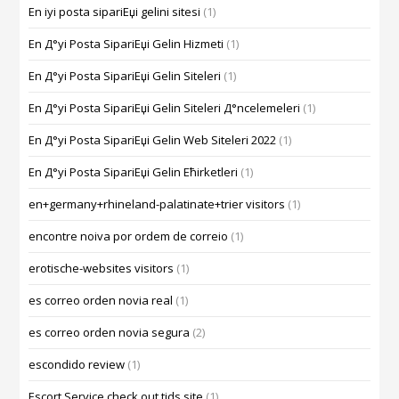
En iyi posta sipariЕџi gelini sitesi
(1)
En Д°yi Posta SipariЕџi Gelin Hizmeti
(1)
En Д°yi Posta SipariЕџi Gelin Siteleri
(1)
En Д°yi Posta SipariЕџi Gelin Siteleri Д°ncelemeleri
(1)
En Д°yi Posta SipariЕџi Gelin Web Siteleri 2022
(1)
En Д°yi Posta SipariЕџi Gelin Ећirketleri
(1)
en+germany+rhineland-palatinate+trier visitors
(1)
encontre noiva por ordem de correio
(1)
erotische-websites visitors
(1)
es correo orden novia real
(1)
es correo orden novia segura
(2)
escondido review
(1)
Escort Service check out tids site
(1)