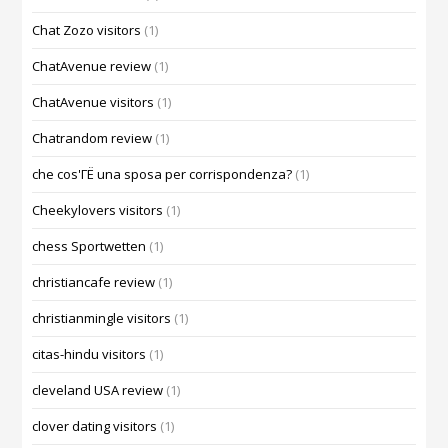
Chat Zozo visitors
(1)
ChatAvenue review
(1)
ChatAvenue visitors
(1)
Chatrandom review
(1)
che cos'ГЁ una sposa per corrispondenza?
(1)
Cheekylovers visitors
(1)
chess Sportwetten
(1)
christiancafe review
(1)
christianmingle visitors
(1)
citas-hindu visitors
(1)
cleveland USA review
(1)
clover dating visitors
(1)