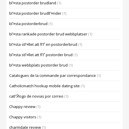
bГ¤sta postorder brudland
(1)
bГ¤sta postorder brudlГ¤nder
(1)
bГ¤sta postorderbrud
(1)
bГ¤sta rankade postorder brud webbplatser
(1)
bГ¤sta stГ¤llet att fГҐ en postorderbrud
(1)
bГ¤sta stГ¤llet att fГҐ postorder brud
(1)
bГ¤sta webbplats postorder brud
(1)
Catalogues de la commande par correspondance
(1)
Catholicmatch hookup mobile dating site
(1)
catГЎlogo de novias por correo
(1)
Chappy review
(1)
Chappy visitors
(1)
charmdate review
(1)