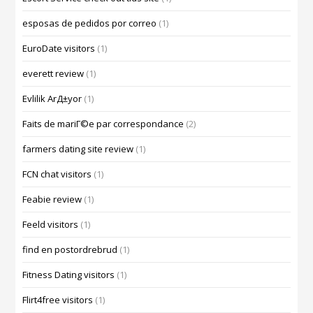
esposas de pedidos por correo
(1)
EuroDate visitors
(1)
everett review
(1)
Evlilik ArД±yor
(1)
Faits de mariГ©e par correspondance
(2)
farmers dating site review
(1)
FCN chat visitors
(1)
Feabie review
(1)
Feeld visitors
(1)
find en postordrebrud
(1)
Fitness Dating visitors
(1)
Flirt4free visitors
(1)