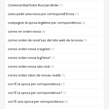
Commout Mail Entre Russian Bride
(1)
como pedir uma noiva por correspondГЄncia
(1)
compagnie di sposa legittime per corrispondenza
(2)
correo en orden novia
(4)
correo orden de reseГ±as del sitio web de la novia
(1)
correo orden novia craigslist
(1)
correo orden novia legГ­tima?
(1)
correo orden novia sitio real
(1)
correo orden sitios de novias reddit
(1)
cos'ГЁ la sposa per corrispondenza
(1)
cos'ГЁ la sposa per corrispondenza?
(1)
cos'ГЁ una sposa per corrispondenza
(3)