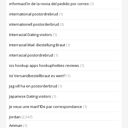
informaciГіn de la novia del pedido por correo
(1)
international postordrebrud
(1)
internationell postorderbrud
(3)
Interracial Dating visitors
(1)
Interracial Mail -Bestellung Braut
(1)
interracial postordrebrud
(1)
ios hookup apps hookuphotties reviews
(1)
Ist Versandbestellbraut es wert?
(1)
Jag vill ha en postorderbrud
(1)
Japanese Dating visitors
(1)
Je veux une mariГ©e par correspondance
(1)
Jordan
(2,547)
Amman
(1)