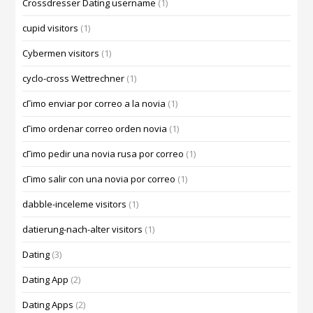
Crossdresser Dating username
(1)
cupid visitors
(1)
Cybermen visitors
(1)
cyclo-cross Wettrechner
(1)
cГіmo enviar por correo a la novia
(1)
cГіmo ordenar correo orden novia
(1)
cГіmo pedir una novia rusa por correo
(1)
cГіmo salir con una novia por correo
(1)
dabble-inceleme visitors
(1)
datierung-nach-alter visitors
(1)
Dating
(3)
Dating App
(2)
Dating Apps
(2)