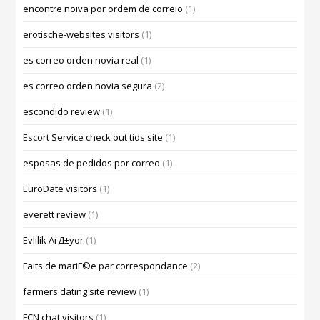
encontre noiva por ordem de correio
(1)
erotische-websites visitors
(1)
es correo orden novia real
(1)
es correo orden novia segura
(2)
escondido review
(1)
Escort Service check out tids site
(1)
esposas de pedidos por correo
(1)
EuroDate visitors
(1)
everett review
(1)
Evlilik ArД±yor
(1)
Faits de mariГ©e par correspondance
(2)
farmers dating site review
(1)
FCN chat visitors
(1)