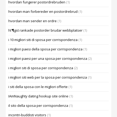
hvordan fungerer postordrebruden
(1)
hvordan man forbereder en postordrebrud
(1)
hvordan man sender en ordre
(1)
hГ¶gst rankade postorder brudar webbplatser
(1)
i 10 migliori siti di sposa per corrispondenza
(1)
i migliori paesi della sposa per corrispondenza
(1)
i migliori paesi per una sposa per corrispondenza
(2)
i migliori siti di sposa per corrispondenza
(2)
i migliori siti web per la sposa per corrispondenza
(1)
i siti della sposa con le migliori offerte
(1)
IAmNaughty dating hookup site online
(1)
il sito della sposa per corrispondenza
(1)
incontri-buddisti visitors
(1)