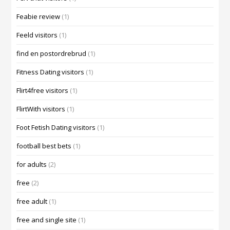
Feabie review
(1)
Feeld visitors
(1)
find en postordrebrud
(1)
Fitness Dating visitors
(1)
Flirt4free visitors
(1)
FlirtWith visitors
(1)
Foot Fetish Dating visitors
(1)
football best bets
(1)
for adults
(2)
free
(2)
free adult
(1)
free and single site
(1)