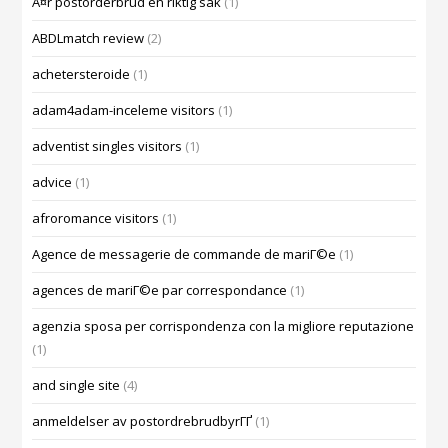
Ã¤r postorderbrud en riktig sak
(1)
ABDLmatch review
(2)
achetersteroide
(1)
adam4adam-inceleme visitors
(1)
adventist singles visitors
(1)
advice
(1)
afroromance visitors
(1)
Agence de messagerie de commande de mariГ©e
(1)
agences de mariГ©e par correspondance
(1)
agenzia sposa per corrispondenza con la migliore reputazione
(1)
and single site
(4)
anmeldelser av postordrebrudbyrГҐ
(1)