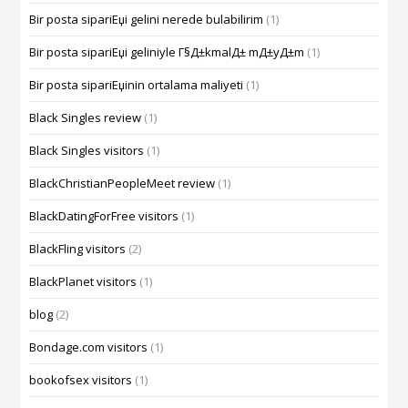
Bir posta sipariЕџi gelini nerede bulabilirim
(1)
Bir posta sipariЕџi geliniyle Г§Д±kmalД± mД±yД±m
(1)
Bir posta sipariЕџinin ortalama maliyeti
(1)
Black Singles review
(1)
Black Singles visitors
(1)
BlackChristianPeopleMeet review
(1)
BlackDatingForFree visitors
(1)
BlackFling visitors
(2)
BlackPlanet visitors
(1)
blog
(2)
Bondage.com visitors
(1)
bookofsex visitors
(1)