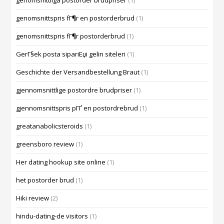
genomsnittliga postorder brudpriser
(1)
genomsnittspris fГ¶r en postorderbrud
(1)
genomsnittspris fГ¶r postorderbrud
(1)
GerГ§ek posta sipariЕџi gelin siteleri
(1)
Geschichte der Versandbestellung Braut
(1)
gjennomsnittlige postordre brudpriser
(1)
gjennomsnittspris pГҐ en postordrebrud
(1)
greatanabolicsteroids
(1)
greensboro review
(1)
Her dating hookup site online
(1)
het postorder brud
(1)
Hiki review
(2)
hindu-dating-de visitors
(1)