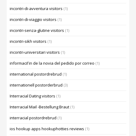
incontri-di-avventura visitors
(1)
incontri-di-viaggio visitors
(1)
incontri-senza-glutine visitors
(1)
incontri-sikh visitors
(1)
incontri-universitari visitors
(1)
informaciГіn de la novia del pedido por correo
(1)
international postordrebrud
(1)
internationell postorderbrud
(3)
Interracial Dating visitors
(1)
Interracial Mail -Bestellung Braut
(1)
interracial postordrebrud
(1)
ios hookup apps hookuphotties reviews
(1)