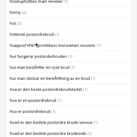
hookuphotties main reviews
(1)
horny
(2)
hot
(2)
hotteste postordrebrud
(1)
huippusГ¤hkГ¶postitilaus morsiamen sivustot.
(1)
hur fungerar postorderbruden
(1)
hur man bestÃ¤ller en rysk brud
(1)
hur man skickar en bestÃ¤llning av en brud
(1)
hva er den beste postordrebrudstedet
(1)
hva er en postordrebrud
(1)
hva er postordrebrud
(1)
hvad er den bedste postordre brude service
(1)
hvad er den bedste postordre brudeside
(1)