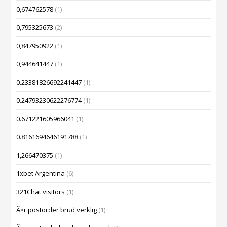
0,674762578
(1)
0,795325673
(2)
0,847950922
(1)
0,944641447
(1)
0.23381826692241447
(1)
0.24793230622276774
(1)
0.671221605966041
(1)
0.8161694646191788
(1)
1,266470375
(1)
1xbet Argentina
(6)
321Chat visitors
(1)
Ã¤r postorder brud verklig
(1)