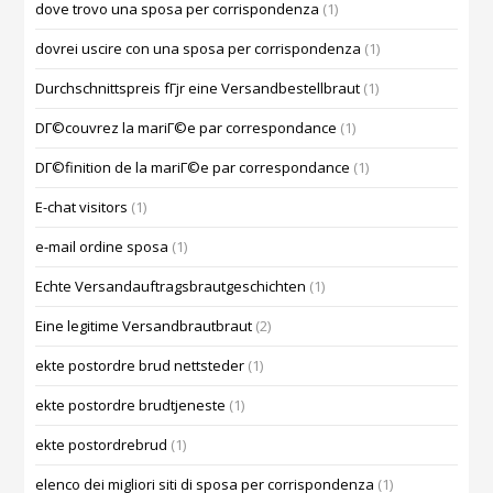
dove trovo una sposa per corrispondenza
(1)
dovrei uscire con una sposa per corrispondenza
(1)
Durchschnittspreis fГјr eine Versandbestellbraut
(1)
DГ©couvrez la mariГ©e par correspondance
(1)
DГ©finition de la mariГ©e par correspondance
(1)
E-chat visitors
(1)
e-mail ordine sposa
(1)
Echte Versandauftragsbrautgeschichten
(1)
Eine legitime Versandbrautbraut
(2)
ekte postordre brud nettsteder
(1)
ekte postordre brudtjeneste
(1)
ekte postordrebrud
(1)
elenco dei migliori siti di sposa per corrispondenza
(1)