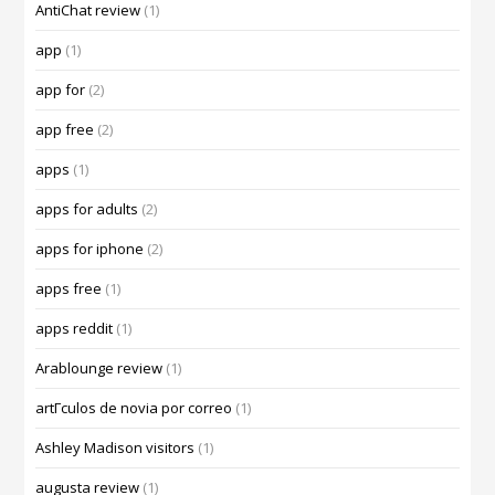
AntiChat review
(1)
app
(1)
app for
(2)
app free
(2)
apps
(1)
apps for adults
(2)
apps for iphone
(2)
apps free
(1)
apps reddit
(1)
Arablounge review
(1)
artГ­culos de novia por correo
(1)
Ashley Madison visitors
(1)
augusta review
(1)