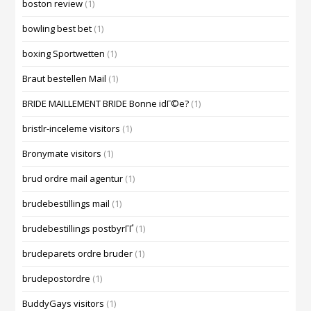
boston review
(1)
bowling best bet
(1)
boxing Sportwetten
(1)
Braut bestellen Mail
(1)
BRIDE MAILLEMENT BRIDE Bonne idГ©e?
(1)
bristlr-inceleme visitors
(1)
Bronymate visitors
(1)
brud ordre mail agentur
(1)
brudebestillings mail
(1)
brudebestillings postbyrГҐ
(1)
brudeparets ordre bruder
(1)
brudepostordre
(1)
BuddyGays visitors
(1)