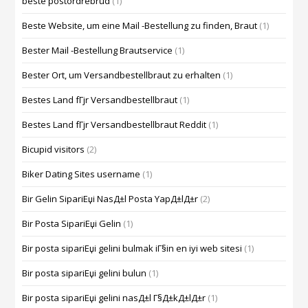
beste postordrebrud
(1)
Beste Website, um eine Mail -Bestellung zu finden, Braut
(1)
Bester Mail -Bestellung Brautservice
(1)
Bester Ort, um Versandbestellbraut zu erhalten
(1)
Bestes Land fГјr Versandbestellbraut
(1)
Bestes Land fГјr Versandbestellbraut Reddit
(1)
Bicupid visitors
(2)
Biker Dating Sites username
(1)
Bir Gelin SipariЕџi NasД±l Posta YapД±lД±r
(2)
Bir Posta SipariЕџi Gelin
(1)
Bir posta sipariЕџi gelini bulmak iГ§in en iyi web sitesi
(1)
Bir posta sipariЕџi gelini bulun
(1)
Bir posta sipariЕџi gelini nasД±l Г§Д±kД±lД±r
(1)