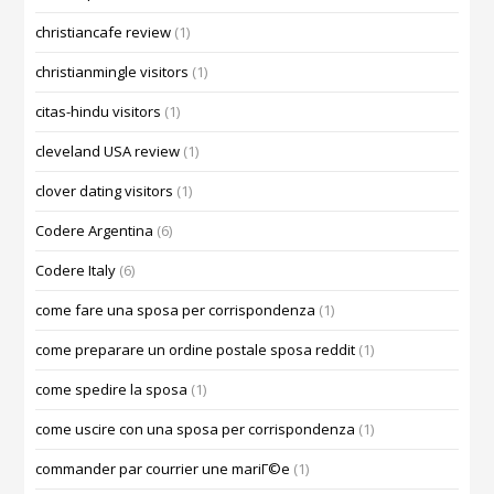
christiancafe review
(1)
christianmingle visitors
(1)
citas-hindu visitors
(1)
cleveland USA review
(1)
clover dating visitors
(1)
Codere Argentina
(6)
Codere Italy
(6)
come fare una sposa per corrispondenza
(1)
come preparare un ordine postale sposa reddit
(1)
come spedire la sposa
(1)
come uscire con una sposa per corrispondenza
(1)
commander par courrier une mariГ©e
(1)