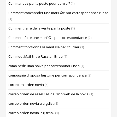
Commandez par la poste pour de vrai?
(1)
Comment commander une mariГ©e par correspondance russe
(1)
Comment faire de la vente par la poste
(1)
Comment faire une mariГ©e par correspondance
(2)
Comment fonctionne la mariГ©e par courrier
(1)
Commout Mail Entre Russian Bride
(1)
como pedir uma noiva por correspondГЄncia
(1)
compagnie di sposa legittime per corrispondenza
(2)
correo en orden novia
(4)
correo orden de reseГ±as del sitio web de la novia
(1)
correo orden novia craigslist
(1)
correo orden novia legГ­tima?
(1)