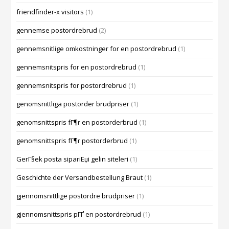
friendfinder-x visitors
(1)
gennemse postordrebrud
(2)
gennemsnitlige omkostninger for en postordrebrud
(1)
gennemsnitspris for en postordrebrud
(1)
gennemsnitspris for postordrebrud
(1)
genomsnittliga postorder brudpriser
(1)
genomsnittspris fГ¶r en postorderbrud
(1)
genomsnittspris fГ¶r postorderbrud
(1)
GerГ§ek posta sipariЕџi gelin siteleri
(1)
Geschichte der Versandbestellung Braut
(1)
gjennomsnittlige postordre brudpriser
(1)
gjennomsnittspris pГҐ en postordrebrud
(1)