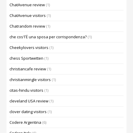
ChatAvenue review
(1)
ChatAvenue visitors
(1)
Chatrandom review
(1)
che cos'ГЁ una sposa per corrispondenza?
(1)
Cheekylovers visitors
(1)
chess Sportwetten
(1)
christiancafe review
(1)
christianmingle visitors
(1)
citas-hindu visitors
(1)
cleveland USA review
(1)
clover dating visitors
(1)
Codere Argentina
(6)