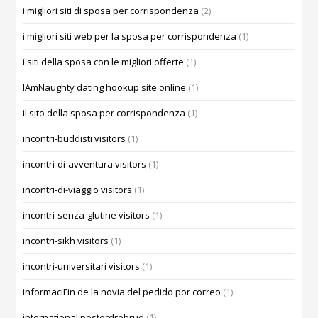
i migliori siti di sposa per corrispondenza
(2)
i migliori siti web per la sposa per corrispondenza
(1)
i siti della sposa con le migliori offerte
(1)
IAmNaughty dating hookup site online
(1)
il sito della sposa per corrispondenza
(1)
incontri-buddisti visitors
(1)
incontri-di-avventura visitors
(1)
incontri-di-viaggio visitors
(1)
incontri-senza-glutine visitors
(1)
incontri-sikh visitors
(1)
incontri-universitari visitors
(1)
informaciГіn de la novia del pedido por correo
(1)
international postordrebrud
(1)