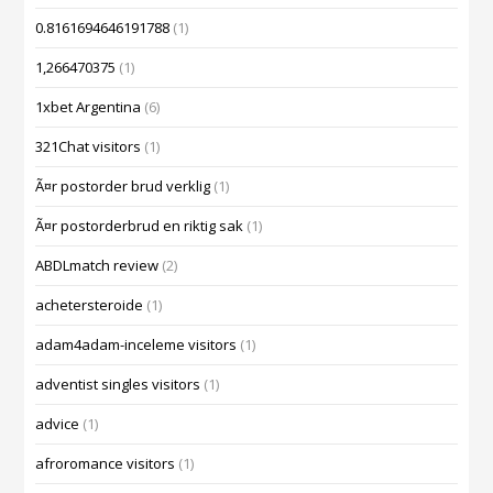
0.8161694646191788
(1)
1,266470375
(1)
1xbet Argentina
(6)
321Chat visitors
(1)
Ã¤r postorder brud verklig
(1)
Ã¤r postorderbrud en riktig sak
(1)
ABDLmatch review
(2)
achetersteroide
(1)
adam4adam-inceleme visitors
(1)
adventist singles visitors
(1)
advice
(1)
afroromance visitors
(1)