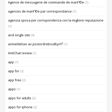
Agence de messagerie de commande de mariГ©e
(1)
agences de mariГ©e par correspondance
(1)
agenzia sposa per corrispondenza con la migliore reputazione
(1)
and single site
(4)
anmeldelser av postordrebrudbyrГҐ
(1)
AntiChat review
(1)
app
(1)
app for
(2)
app free
(2)
apps
(1)
apps for adults
(2)
apps for iphone
(2)