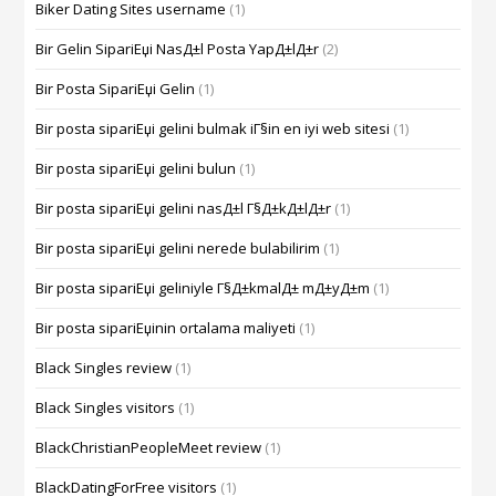
Biker Dating Sites username
(1)
Bir Gelin SipariЕџi NasД±l Posta YapД±lД±r
(2)
Bir Posta SipariЕџi Gelin
(1)
Bir posta sipariЕџi gelini bulmak iГ§in en iyi web sitesi
(1)
Bir posta sipariЕџi gelini bulun
(1)
Bir posta sipariЕџi gelini nasД±l Г§Д±kД±lД±r
(1)
Bir posta sipariЕџi gelini nerede bulabilirim
(1)
Bir posta sipariЕџi geliniyle Г§Д±kmalД± mД±yД±m
(1)
Bir posta sipariЕџinin ortalama maliyeti
(1)
Black Singles review
(1)
Black Singles visitors
(1)
BlackChristianPeopleMeet review
(1)
BlackDatingForFree visitors
(1)