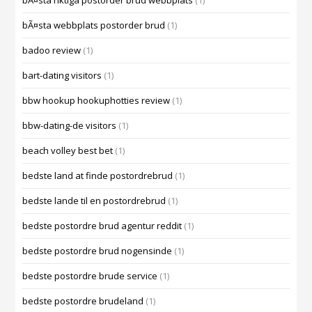
bÃ¤sta riktiga postorder brud webbplats
(1)
bÃ¤sta webbplats postorder brud
(1)
badoo review
(1)
bart-dating visitors
(1)
bbw hookup hookuphotties review
(1)
bbw-dating-de visitors
(1)
beach volley best bet
(1)
bedste land at finde postordrebrud
(1)
bedste lande til en postordrebrud
(1)
bedste postordre brud agentur reddit
(1)
bedste postordre brud nogensinde
(1)
bedste postordre brude service
(1)
bedste postordre brudeland
(1)