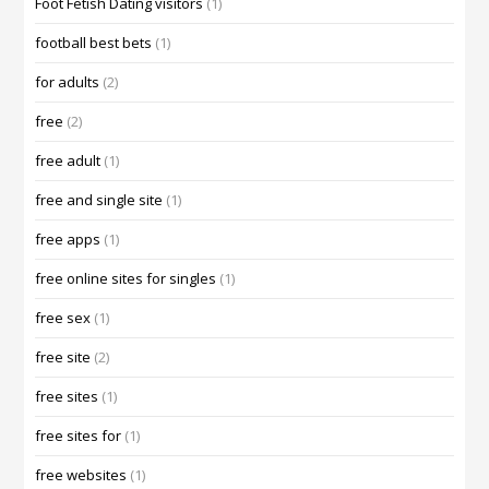
Foot Fetish Dating visitors
(1)
football best bets
(1)
for adults
(2)
free
(2)
free adult
(1)
free and single site
(1)
free apps
(1)
free online sites for singles
(1)
free sex
(1)
free site
(2)
free sites
(1)
free sites for
(1)
free websites
(1)