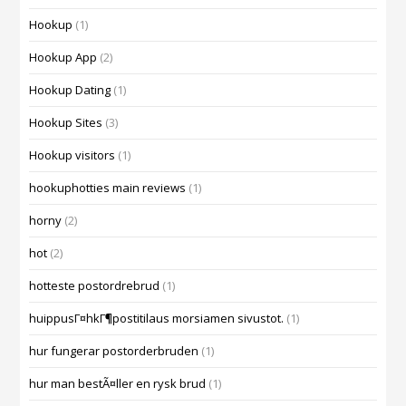
Hookup
(1)
Hookup App
(2)
Hookup Dating
(1)
Hookup Sites
(3)
Hookup visitors
(1)
hookuphotties main reviews
(1)
horny
(2)
hot
(2)
hotteste postordrebrud
(1)
huippusГ¤hkГ¶postitilaus morsiamen sivustot.
(1)
hur fungerar postorderbruden
(1)
hur man bestÃ¤ller en rysk brud
(1)