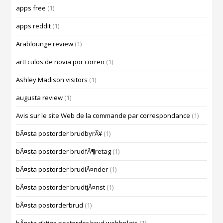
apps free
(1)
apps reddit
(1)
Arablounge review
(1)
artГ­culos de novia por correo
(1)
Ashley Madison visitors
(1)
augusta review
(1)
Avis sur le site Web de la commande par correspondance
(1)
bÃ¤sta postorder brudbyrÃ¥
(1)
bÃ¤sta postorder brudfÃ¶retag
(1)
bÃ¤sta postorder brudlÃ¤nder
(1)
bÃ¤sta postorder brudtjÃ¤nst
(1)
bÃ¤sta postorderbrud
(1)