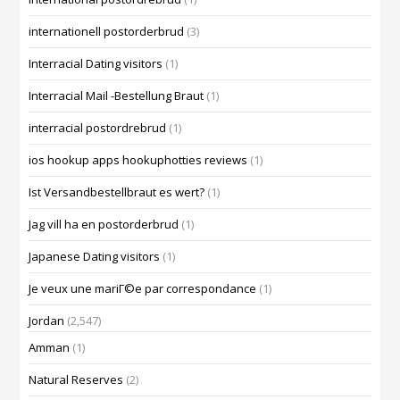
internationell postorderbrud
(3)
Interracial Dating visitors
(1)
Interracial Mail -Bestellung Braut
(1)
interracial postordrebrud
(1)
ios hookup apps hookuphotties reviews
(1)
Ist Versandbestellbraut es wert?
(1)
Jag vill ha en postorderbrud
(1)
Japanese Dating visitors
(1)
Je veux une mariГ©e par correspondance
(1)
Jordan
(2,547)
Amman
(1)
Natural Reserves
(2)