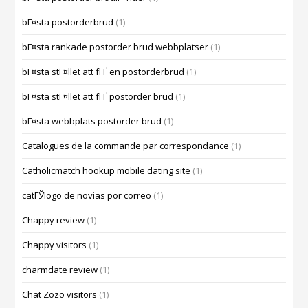
bГ¤sta postorderbrud
(1)
bГ¤sta rankade postorder brud webbplatser
(1)
bГ¤sta stГ¤llet att fГҐ en postorderbrud
(1)
bГ¤sta stГ¤llet att fГҐ postorder brud
(1)
bГ¤sta webbplats postorder brud
(1)
Catalogues de la commande par correspondance
(1)
Catholicmatch hookup mobile dating site
(1)
catГЎlogo de novias por correo
(1)
Chappy review
(1)
Chappy visitors
(1)
charmdate review
(1)
Chat Zozo visitors
(1)