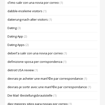
cГіmo salir con una novia por correo
(1)
dabble-inceleme visitors
(1)
datierung-nach-alter visitors
(1)
Dating
(3)
Dating App
(2)
Dating Apps
(2)
deberГ­a salir con una novia por correo
(1)
definizione sposa per corrispondenza
(1)
detroit USA review
(1)
devrais-je acheter une mariГ©e par correspondance
(1)
devrais-je sortir avec une mariГ©e par correspondance
(1)
Die Mail -Bestellungsbrautstelle
(1)
diez mejores sitios para novias por correo
(1)