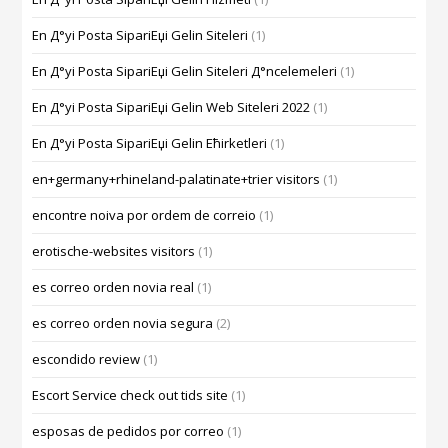
En Д°yi Posta SipariЕџi Gelin Siteleri
(1)
En Д°yi Posta SipariЕџi Gelin Siteleri Д°ncelemeleri
(1)
En Д°yi Posta SipariЕџi Gelin Web Siteleri 2022
(1)
En Д°yi Posta SipariЕџi Gelin Ећirketleri
(1)
en+germany+rhineland-palatinate+trier visitors
(1)
encontre noiva por ordem de correio
(1)
erotische-websites visitors
(1)
es correo orden novia real
(1)
es correo orden novia segura
(2)
escondido review
(1)
Escort Service check out tids site
(1)
esposas de pedidos por correo
(1)