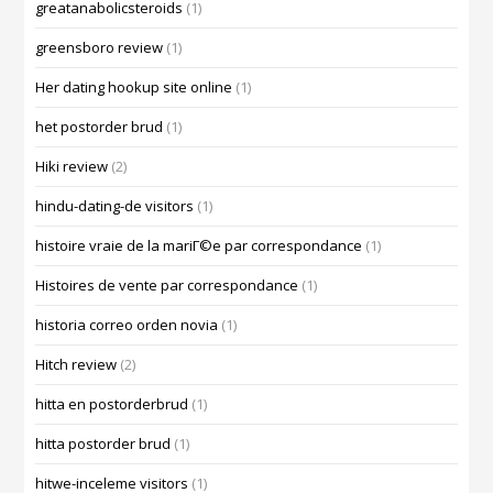
greatanabolicsteroids
(1)
greensboro review
(1)
Her dating hookup site online
(1)
het postorder brud
(1)
Hiki review
(2)
hindu-dating-de visitors
(1)
histoire vraie de la mariГ©e par correspondance
(1)
Histoires de vente par correspondance
(1)
historia correo orden novia
(1)
Hitch review
(2)
hitta en postorderbrud
(1)
hitta postorder brud
(1)
hitwe-inceleme visitors
(1)