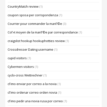
CountryMatch review
(1)
coupon sposa per corrispondenza
(1)
Courrier pour commander la mariГ©e
(3)
CoГ»t moyen de la mariГ©e par correspondance
(1)
craigslist hookup hookuphotties review
(1)
Crossdresser Dating username
(1)
cupid visitors
(1)
Cybermen visitors
(1)
cyclo-cross Wettrechner
(1)
cГіmo enviar por correo a la novia
(1)
cГіmo ordenar correo orden novia
(1)
cГіmo pedir una novia rusa por correo
(1)