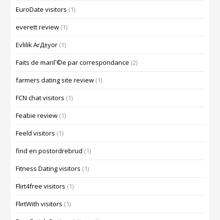
EuroDate visitors
(1)
everett review
(1)
Evlilik ArД±yor
(1)
Faits de mariГ©e par correspondance
(2)
farmers dating site review
(1)
FCN chat visitors
(1)
Feabie review
(1)
Feeld visitors
(1)
find en postordrebrud
(1)
Fitness Dating visitors
(1)
Flirt4free visitors
(1)
FlirtWith visitors
(1)