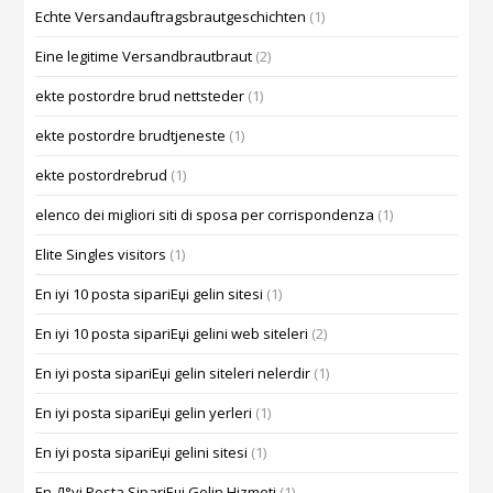
Echte Versandauftragsbrautgeschichten
(1)
Eine legitime Versandbrautbraut
(2)
ekte postordre brud nettsteder
(1)
ekte postordre brudtjeneste
(1)
ekte postordrebrud
(1)
elenco dei migliori siti di sposa per corrispondenza
(1)
Elite Singles visitors
(1)
En iyi 10 posta sipariЕџi gelin sitesi
(1)
En iyi 10 posta sipariЕџi gelini web siteleri
(2)
En iyi posta sipariЕџi gelin siteleri nelerdir
(1)
En iyi posta sipariЕџi gelin yerleri
(1)
En iyi posta sipariЕџi gelini sitesi
(1)
En Д°yi Posta SipariЕџi Gelin Hizmeti
(1)