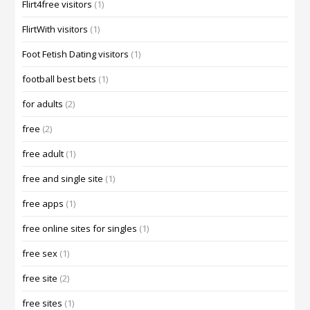
Flirt4free visitors
(1)
FlirtWith visitors
(1)
Foot Fetish Dating visitors
(1)
football best bets
(1)
for adults
(2)
free
(2)
free adult
(1)
free and single site
(1)
free apps
(1)
free online sites for singles
(1)
free sex
(1)
free site
(2)
free sites
(1)