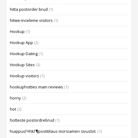
hitta postorder brud
(1)
hitwe-inceleme visitors
(1)
Hookup
(1)
Hookup App
(2)
Hookup Dating
(1)
Hookup Sites
(3)
Hookup visitors
(1)
hookuphotties main reviews
(1)
horny
(2)
hot
(2)
hotteste postordrebrud
(1)
huippusГ¤hkГ¶postitilaus morsiamen sivustot.
(1)