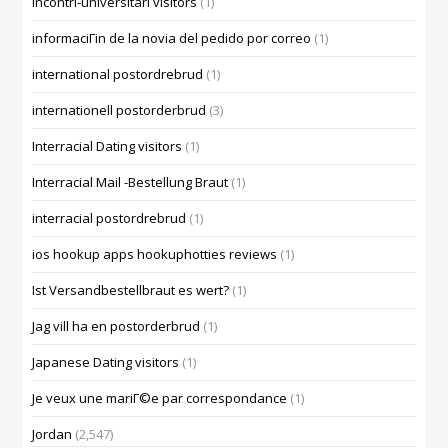
incontri-universitari visitors
(1)
informaciГіn de la novia del pedido por correo
(1)
international postordrebrud
(1)
internationell postorderbrud
(3)
Interracial Dating visitors
(1)
Interracial Mail -Bestellung Braut
(1)
interracial postordrebrud
(1)
ios hookup apps hookuphotties reviews
(1)
Ist Versandbestellbraut es wert?
(1)
Jag vill ha en postorderbrud
(1)
Japanese Dating visitors
(1)
Je veux une mariГ©e par correspondance
(1)
Jordan
(2,547)