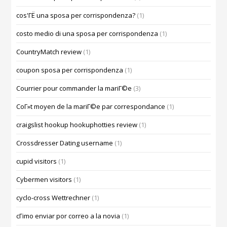
cos'ГЁ una sposa per corrispondenza?
(1)
costo medio di una sposa per corrispondenza
(1)
CountryMatch review
(1)
coupon sposa per corrispondenza
(1)
Courrier pour commander la mariГ©e
(3)
CoГ»t moyen de la mariГ©e par correspondance
(1)
craigslist hookup hookuphotties review
(1)
Crossdresser Dating username
(1)
cupid visitors
(1)
Cybermen visitors
(1)
cyclo-cross Wettrechner
(1)
cГіmo enviar por correo a la novia
(1)