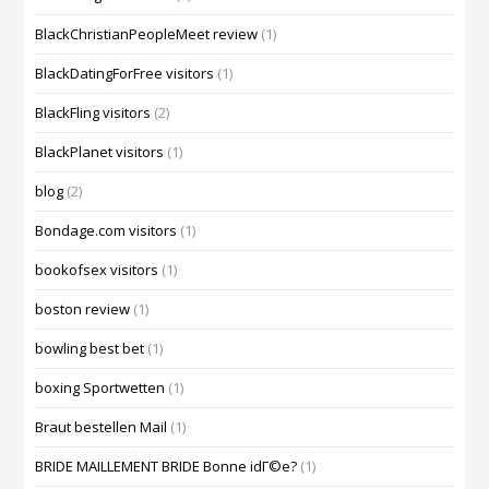
BlackChristianPeopleMeet review
(1)
BlackDatingForFree visitors
(1)
BlackFling visitors
(2)
BlackPlanet visitors
(1)
blog
(2)
Bondage.com visitors
(1)
bookofsex visitors
(1)
boston review
(1)
bowling best bet
(1)
boxing Sportwetten
(1)
Braut bestellen Mail
(1)
BRIDE MAILLEMENT BRIDE Bonne idГ©e?
(1)