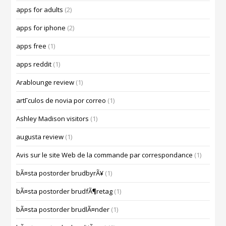
apps for adults
(2)
apps for iphone
(2)
apps free
(1)
apps reddit
(1)
Arablounge review
(1)
artГ­culos de novia por correo
(1)
Ashley Madison visitors
(1)
augusta review
(1)
Avis sur le site Web de la commande par correspondance
(1)
bÃ¤sta postorder brudbyrÃ¥
(1)
bÃ¤sta postorder brudfÃ¶retag
(1)
bÃ¤sta postorder brudlÃ¤nder
(1)