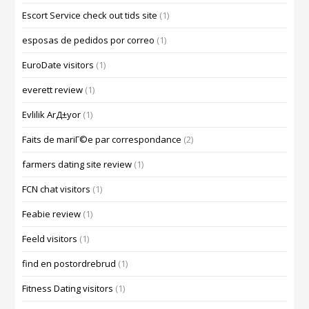
Escort Service check out tids site
(1)
esposas de pedidos por correo
(1)
EuroDate visitors
(1)
everett review
(1)
Evlilik ArД±yor
(1)
Faits de mariГ©e par correspondance
(2)
farmers dating site review
(1)
FCN chat visitors
(1)
Feabie review
(1)
Feeld visitors
(1)
find en postordrebrud
(1)
Fitness Dating visitors
(1)