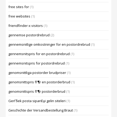
free sites for
(1)
free websites
(1)
friendfinder-x visitors
(1)
gennemse postordrebrud
(2)
gennemsnitlige omkostninger for en postordrebrud
(1)
gennemsnitspris for en postordrebrud
(1)
gennemsnitspris for postordrebrud
(1)
genomsnittliga postorder brudpriser
(1)
genomsnittspris fГ¶r en postorderbrud
(1)
genomsnittspris fГ¶r postorderbrud
(1)
GerГ§ek posta sipariЕџi gelin siteleri
(1)
Geschichte der Versandbestellung Braut
(1)