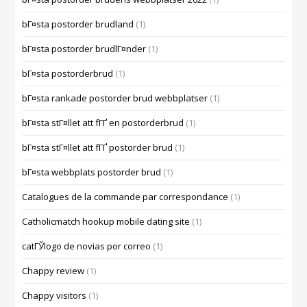
bГ¤sta postorder brudland
(1)
bГ¤sta postorder brudlГ¤nder
(1)
bГ¤sta postorderbrud
(1)
bГ¤sta rankade postorder brud webbplatser
(1)
bГ¤sta stГ¤llet att fГҐ en postorderbrud
(1)
bГ¤sta stГ¤llet att fГҐ postorder brud
(1)
bГ¤sta webbplats postorder brud
(1)
Catalogues de la commande par correspondance
(1)
Catholicmatch hookup mobile dating site
(1)
catГЎlogo de novias por correo
(1)
Chappy review
(1)
Chappy visitors
(1)