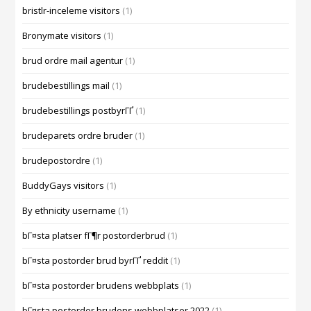
bristlr-inceleme visitors
(1)
Bronymate visitors
(1)
brud ordre mail agentur
(1)
brudebestillings mail
(1)
brudebestillings postbyrГҐ
(1)
brudeparets ordre bruder
(1)
brudepostordre
(1)
BuddyGays visitors
(1)
By ethnicity username
(1)
bГ¤sta platser fГ¶r postorderbrud
(1)
bГ¤sta postorder brud byrГҐ reddit
(1)
bГ¤sta postorder brudens webbplats
(1)
bГ¤sta postorder brudens webbplatser 2022
(1)