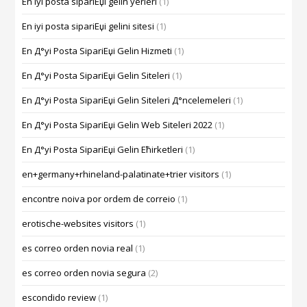
En iyi posta sipariЕџi gelin yerleri
(1)
En iyi posta sipariЕџi gelini sitesi
(1)
En Д°yi Posta SipariЕџi Gelin Hizmeti
(1)
En Д°yi Posta SipariЕџi Gelin Siteleri
(1)
En Д°yi Posta SipariЕџi Gelin Siteleri Д°ncelemeleri
(1)
En Д°yi Posta SipariЕџi Gelin Web Siteleri 2022
(1)
En Д°yi Posta SipariЕџi Gelin Ећirketleri
(1)
en+germany+rhineland-palatinate+trier visitors
(1)
encontre noiva por ordem de correio
(1)
erotische-websites visitors
(1)
es correo orden novia real
(1)
es correo orden novia segura
(2)
escondido review
(1)