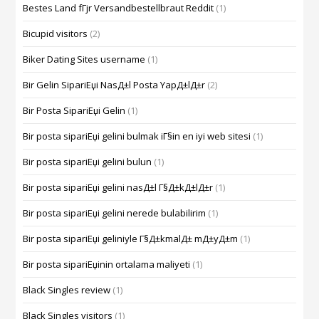
Bestes Land fГјr Versandbestellbraut Reddit
(1)
Bicupid visitors
(2)
Biker Dating Sites username
(1)
Bir Gelin SipariЕџi NasД±l Posta YapД±lД±r
(2)
Bir Posta SipariЕџi Gelin
(1)
Bir posta sipariЕџi gelini bulmak iГ§in en iyi web sitesi
(1)
Bir posta sipariЕџi gelini bulun
(1)
Bir posta sipariЕџi gelini nasД±l Г§Д±kД±lД±r
(1)
Bir posta sipariЕџi gelini nerede bulabilirim
(1)
Bir posta sipariЕџi geliniyle Г§Д±kmalД± mД±yД±m
(1)
Bir posta sipariЕџinin ortalama maliyeti
(1)
Black Singles review
(1)
Black Singles visitors
(1)