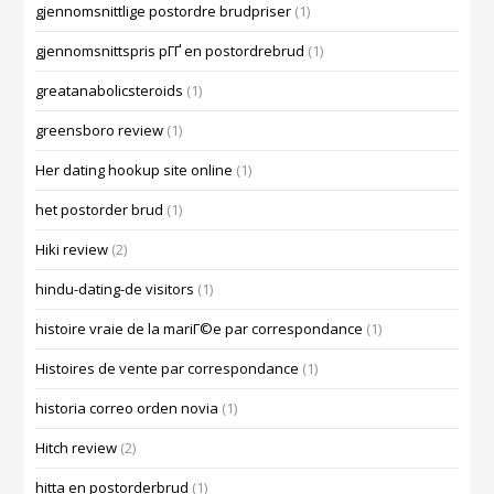
gjennomsnittlige postordre brudpriser
(1)
gjennomsnittspris pГҐ en postordrebrud
(1)
greatanabolicsteroids
(1)
greensboro review
(1)
Her dating hookup site online
(1)
het postorder brud
(1)
Hiki review
(2)
hindu-dating-de visitors
(1)
histoire vraie de la mariГ©e par correspondance
(1)
Histoires de vente par correspondance
(1)
historia correo orden novia
(1)
Hitch review
(2)
hitta en postorderbrud
(1)