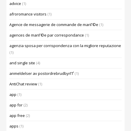
advice
(1)
afroromance visitors
(1)
Agence de messagerie de commande de mariГ©e
(1)
agences de mariГ©e par correspondance
(1)
agenzia sposa per corrispondenza con la migliore reputazione
(1)
and single site
(4)
anmeldelser av postordrebrudbyrГҐ
(1)
AntiChat review
(1)
app
(1)
app for
(2)
app free
(2)
apps
(1)