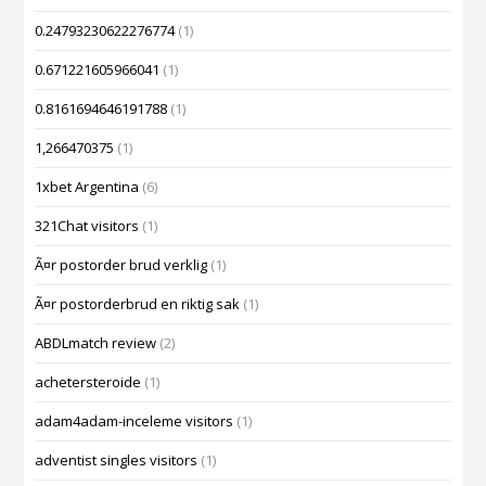
0.24793230622276774
(1)
0.671221605966041
(1)
0.8161694646191788
(1)
1,266470375
(1)
1xbet Argentina
(6)
321Chat visitors
(1)
Ã¤r postorder brud verklig
(1)
Ã¤r postorderbrud en riktig sak
(1)
ABDLmatch review
(2)
achetersteroide
(1)
adam4adam-inceleme visitors
(1)
adventist singles visitors
(1)