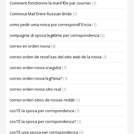
Comment fonctionne la mariГ©e par courrier
(1)
Commout Mail Entre Russian Bride
(1)
como pedir uma noiva por correspondГЄncia
(1)
compagnie di sposa legittime per corrispondenza
(2)
correo en orden novia
(4)
correo orden de reseГ±as del sitio web de la novia
(1)
correo orden novia craigslist
(1)
correo orden novia legГ­tima?
(1)
correo orden novia sitio real
(1)
correo orden sitios de novias reddit
(1)
cos'ГЁ la sposa per corrispondenza
(1)
cos'ГЁ la sposa per corrispondenza?
(1)
cos'ГЁ una sposa per corrispondenza
(3)