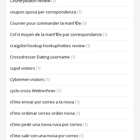
CountryMatch review
(1)
coupon sposa per corrispondenza
(1)
Courrier pour commander la mariГ©e
(3)
CoГ»t moyen de la mariГ©e par correspondance
(1)
craigslist hookup hookuphotties review
(1)
Crossdresser Dating username
(1)
cupid visitors
(1)
Cybermen visitors
(1)
cyclo-cross Wettrechner
(1)
cГіmo enviar por correo a la novia
(1)
cГіmo ordenar correo orden novia
(1)
cГіmo pedir una novia rusa por correo
(1)
cГіmo salir con una novia por correo
(1)