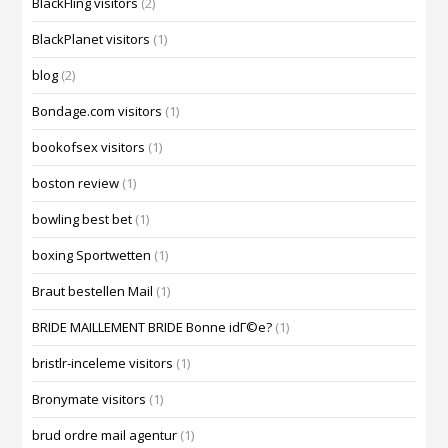
BlackFling visitors
(2)
BlackPlanet visitors
(1)
blog
(2)
Bondage.com visitors
(1)
bookofsex visitors
(1)
boston review
(1)
bowling best bet
(1)
boxing Sportwetten
(1)
Braut bestellen Mail
(1)
BRIDE MAILLEMENT BRIDE Bonne idГ©e?
(1)
bristlr-inceleme visitors
(1)
Bronymate visitors
(1)
brud ordre mail agentur
(1)