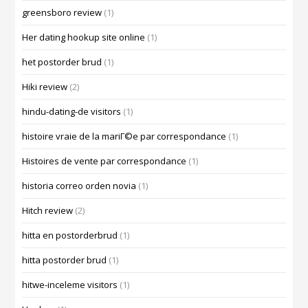
greensboro review
(1)
Her dating hookup site online
(1)
het postorder brud
(1)
Hiki review
(2)
hindu-dating-de visitors
(1)
histoire vraie de la mariГ©e par correspondance
(1)
Histoires de vente par correspondance
(1)
historia correo orden novia
(1)
Hitch review
(2)
hitta en postorderbrud
(1)
hitta postorder brud
(1)
hitwe-inceleme visitors
(1)