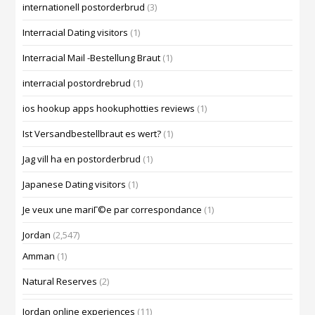
internationell postorderbrud
(3)
Interracial Dating visitors
(1)
Interracial Mail -Bestellung Braut
(1)
interracial postordrebrud
(1)
ios hookup apps hookuphotties reviews
(1)
Ist Versandbestellbraut es wert?
(1)
Jag vill ha en postorderbrud
(1)
Japanese Dating visitors
(1)
Je veux une mariГ©e par correspondance
(1)
Jordan
(2,547)
Amman
(1)
Natural Reserves
(2)
Jordan online experiences
(11)