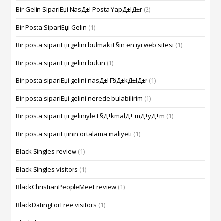
Bir Gelin SipariЕџi NasД±l Posta YapД±lД±r
(2)
Bir Posta SipariЕџi Gelin
(1)
Bir posta sipariЕџi gelini bulmak iГ§in en iyi web sitesi
(1)
Bir posta sipariЕџi gelini bulun
(1)
Bir posta sipariЕџi gelini nasД±l Г§Д±kД±lД±r
(1)
Bir posta sipariЕџi gelini nerede bulabilirim
(1)
Bir posta sipariЕџi geliniyle Г§Д±kmalД± mД±yД±m
(1)
Bir posta sipariЕџinin ortalama maliyeti
(1)
Black Singles review
(1)
Black Singles visitors
(1)
BlackChristianPeopleMeet review
(1)
BlackDatingForFree visitors
(1)