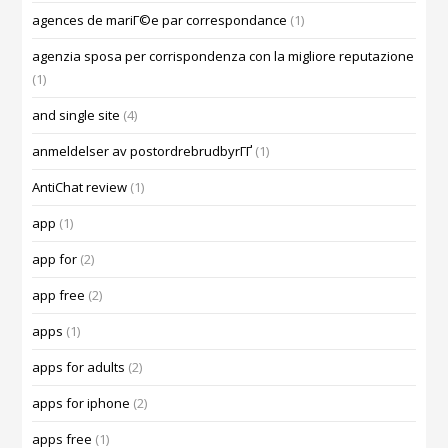
agences de mariГ©e par correspondance
(1)
agenzia sposa per corrispondenza con la migliore reputazione
(1)
and single site
(4)
anmeldelser av postordrebrudbyrГҐ
(1)
AntiChat review
(1)
app
(1)
app for
(2)
app free
(2)
apps
(1)
apps for adults
(2)
apps for iphone
(2)
apps free
(1)