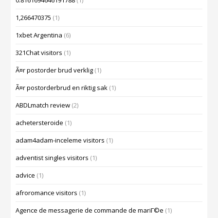
0.8161694646191788
(1)
1,266470375
(1)
1xbet Argentina
(6)
321Chat visitors
(1)
Ã¤r postorder brud verklig
(1)
Ã¤r postorderbrud en riktig sak
(1)
ABDLmatch review
(2)
achetersteroide
(1)
adam4adam-inceleme visitors
(1)
adventist singles visitors
(1)
advice
(1)
afroromance visitors
(1)
Agence de messagerie de commande de mariГ©e
(1)