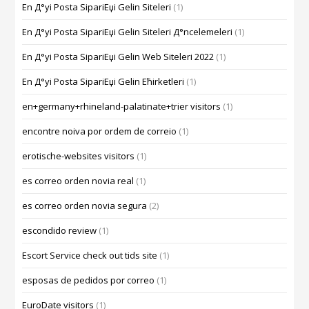
En Д°yi Posta SipariЕџi Gelin Siteleri
(1)
En Д°yi Posta SipariЕџi Gelin Siteleri Д°ncelemeleri
(1)
En Д°yi Posta SipariЕџi Gelin Web Siteleri 2022
(1)
En Д°yi Posta SipariЕџi Gelin Ећirketleri
(1)
en+germany+rhineland-palatinate+trier visitors
(1)
encontre noiva por ordem de correio
(1)
erotische-websites visitors
(1)
es correo orden novia real
(1)
es correo orden novia segura
(2)
escondido review
(1)
Escort Service check out tids site
(1)
esposas de pedidos por correo
(1)
EuroDate visitors
(1)