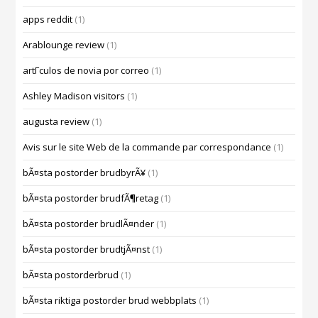
apps reddit
(1)
Arablounge review
(1)
artГ­culos de novia por correo
(1)
Ashley Madison visitors
(1)
augusta review
(1)
Avis sur le site Web de la commande par correspondance
(1)
bÃ¤sta postorder brudbyrÃ¥
(1)
bÃ¤sta postorder brudfÃ¶retag
(1)
bÃ¤sta postorder brudlÃ¤nder
(1)
bÃ¤sta postorder brudtjÃ¤nst
(1)
bÃ¤sta postorderbrud
(1)
bÃ¤sta riktiga postorder brud webbplats
(1)