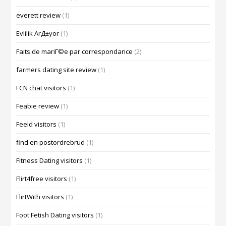
everett review
(1)
Evlilik ArД±yor
(1)
Faits de mariГ©e par correspondance
(2)
farmers dating site review
(1)
FCN chat visitors
(1)
Feabie review
(1)
Feeld visitors
(1)
find en postordrebrud
(1)
Fitness Dating visitors
(1)
Flirt4free visitors
(1)
FlirtWith visitors
(1)
Foot Fetish Dating visitors
(1)