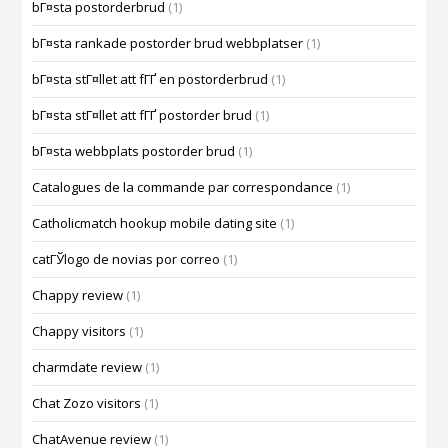
bГ¤sta postorderbrud
(1)
bГ¤sta rankade postorder brud webbplatser
(1)
bГ¤sta stГ¤llet att fГҐ en postorderbrud
(1)
bГ¤sta stГ¤llet att fГҐ postorder brud
(1)
bГ¤sta webbplats postorder brud
(1)
Catalogues de la commande par correspondance
(1)
Catholicmatch hookup mobile dating site
(1)
catГЎlogo de novias por correo
(1)
Chappy review
(1)
Chappy visitors
(1)
charmdate review
(1)
Chat Zozo visitors
(1)
ChatAvenue review
(1)