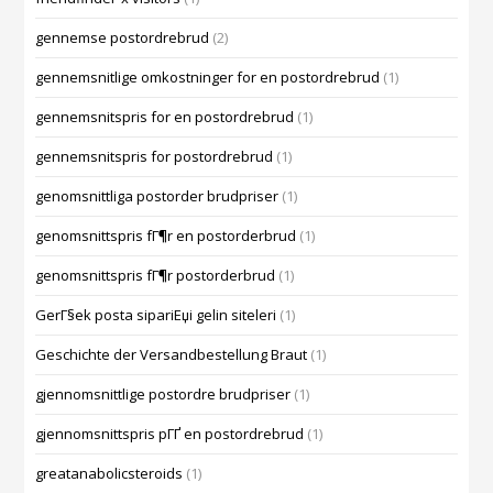
gennemse postordrebrud
(2)
gennemsnitlige omkostninger for en postordrebrud
(1)
gennemsnitspris for en postordrebrud
(1)
gennemsnitspris for postordrebrud
(1)
genomsnittliga postorder brudpriser
(1)
genomsnittspris fГ¶r en postorderbrud
(1)
genomsnittspris fГ¶r postorderbrud
(1)
GerГ§ek posta sipariЕџi gelin siteleri
(1)
Geschichte der Versandbestellung Braut
(1)
gjennomsnittlige postordre brudpriser
(1)
gjennomsnittspris pГҐ en postordrebrud
(1)
greatanabolicsteroids
(1)