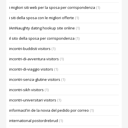
i migliori siti web per la sposa per corrispondenza
(1)
i siti della sposa con le migliori offerte
(1)
IAmNaughty dating hookup site online
(1)
il sito della sposa per corrispondenza
(1)
incontri-buddisti visitors
(1)
incontri-di-avventura visitors
(1)
incontri-di-viaggio visitors
(1)
incontri-senza-glutine visitors
(1)
incontri-sikh visitors
(1)
incontri-universitari visitors
(1)
informaciГіn de la novia del pedido por correo
(1)
international postordrebrud
(1)