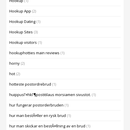
Hookup
(1)
Hookup App
(2)
Hookup Dating
(1)
Hookup Sites
(3)
Hookup visitors
(1)
hookuphotties main reviews
(1)
horny
(2)
hot
(2)
hotteste postordrebrud
(1)
huippusГ¤hkГ¶postitilaus morsiamen sivustot.
(1)
hur fungerar postorderbruden
(1)
hur man bestÃ¤ller en rysk brud
(1)
hur man skickar en bestÃ¤llning av en brud
(1)