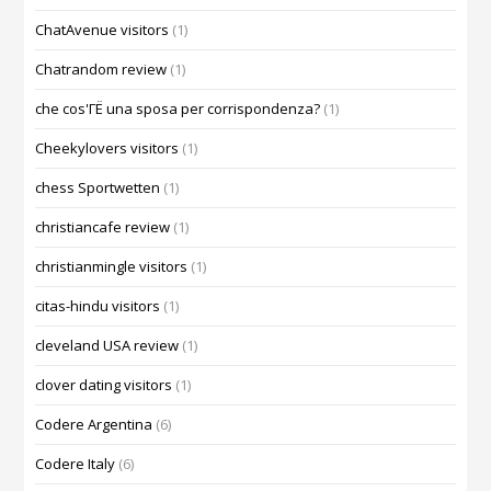
ChatAvenue visitors
(1)
Chatrandom review
(1)
che cos'ГЁ una sposa per corrispondenza?
(1)
Cheekylovers visitors
(1)
chess Sportwetten
(1)
christiancafe review
(1)
christianmingle visitors
(1)
citas-hindu visitors
(1)
cleveland USA review
(1)
clover dating visitors
(1)
Codere Argentina
(6)
Codere Italy
(6)