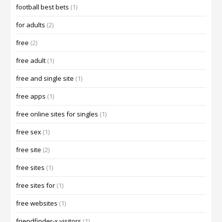
football best bets
(1)
for adults
(2)
free
(2)
free adult
(1)
free and single site
(1)
free apps
(1)
free online sites for singles
(1)
free sex
(1)
free site
(2)
free sites
(1)
free sites for
(1)
free websites
(1)
friendfinder-x visitors
(1)