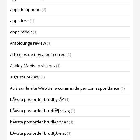
apps for iphone
(2)
apps free
(1)
apps reddit
(1)
Arablounge review
(1)
artГ­culos de novia por correo
(1)
Ashley Madison visitors
(1)
augusta review
(1)
Avis sur le site Web de la commande par correspondance
(1)
bÃ¤sta postorder brudbyrÃ¥
(1)
bÃ¤sta postorder brudfÃ¶retag
(1)
bÃ¤sta postorder brudlÃ¤nder
(1)
bÃ¤sta postorder brudtjÃ¤nst
(1)