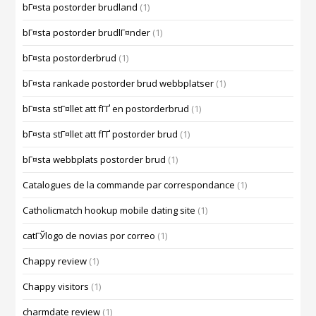
bГ¤sta postorder brudland
(1)
bГ¤sta postorder brudlГ¤nder
(1)
bГ¤sta postorderbrud
(1)
bГ¤sta rankade postorder brud webbplatser
(1)
bГ¤sta stГ¤llet att fГҐ en postorderbrud
(1)
bГ¤sta stГ¤llet att fГҐ postorder brud
(1)
bГ¤sta webbplats postorder brud
(1)
Catalogues de la commande par correspondance
(1)
Catholicmatch hookup mobile dating site
(1)
catГЎlogo de novias por correo
(1)
Chappy review
(1)
Chappy visitors
(1)
charmdate review
(1)