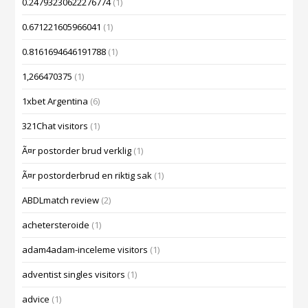
0.24793230622276774
(1)
0.671221605966041
(1)
0.8161694646191788
(1)
1,266470375
(1)
1xbet Argentina
(6)
321Chat visitors
(1)
Ã¤r postorder brud verklig
(1)
Ã¤r postorderbrud en riktig sak
(1)
ABDLmatch review
(2)
achetersteroide
(1)
adam4adam-inceleme visitors
(1)
adventist singles visitors
(1)
advice
(1)