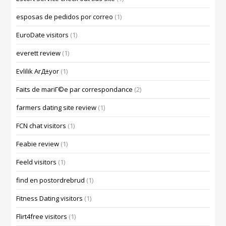
esposas de pedidos por correo
(1)
EuroDate visitors
(1)
everett review
(1)
Evlilik ArД±yor
(1)
Faits de mariГ©e par correspondance
(2)
farmers dating site review
(1)
FCN chat visitors
(1)
Feabie review
(1)
Feeld visitors
(1)
find en postordrebrud
(1)
Fitness Dating visitors
(1)
Flirt4free visitors
(1)