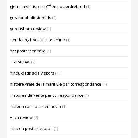
gjennomsnittspris pГҐ en postordrebrud
(1)
greatanabolicsteroids
(1)
greensboro review
(1)
Her dating hookup site online
(1)
het postorder brud
(1)
Hiki review
(2)
hindu-dating-de visitors
(1)
histoire vraie de la mariГ©e par correspondance
(1)
Histoires de vente par correspondance
(1)
historia correo orden novia
(1)
Hitch review
(2)
hitta en postorderbrud
(1)