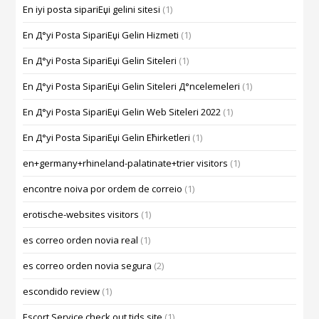
En iyi posta sipariЕџi gelini sitesi
(1)
En Д°yi Posta SipariЕџi Gelin Hizmeti
(1)
En Д°yi Posta SipariЕџi Gelin Siteleri
(1)
En Д°yi Posta SipariЕџi Gelin Siteleri Д°ncelemeleri
(1)
En Д°yi Posta SipariЕџi Gelin Web Siteleri 2022
(1)
En Д°yi Posta SipariЕџi Gelin Ећirketleri
(1)
en+germany+rhineland-palatinate+trier visitors
(1)
encontre noiva por ordem de correio
(1)
erotische-websites visitors
(1)
es correo orden novia real
(1)
es correo orden novia segura
(2)
escondido review
(1)
Escort Service check out tids site
(1)