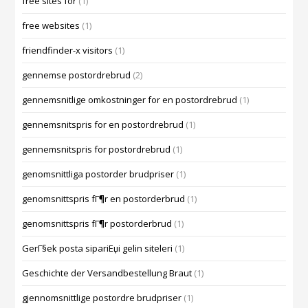
free sites for
(1)
free websites
(1)
friendfinder-x visitors
(1)
gennemse postordrebrud
(2)
gennemsnitlige omkostninger for en postordrebrud
(1)
gennemsnitspris for en postordrebrud
(1)
gennemsnitspris for postordrebrud
(1)
genomsnittliga postorder brudpriser
(1)
genomsnittspris fГ¶r en postorderbrud
(1)
genomsnittspris fГ¶r postorderbrud
(1)
GerГ§ek posta sipariЕџi gelin siteleri
(1)
Geschichte der Versandbestellung Braut
(1)
gjennomsnittlige postordre brudpriser
(1)