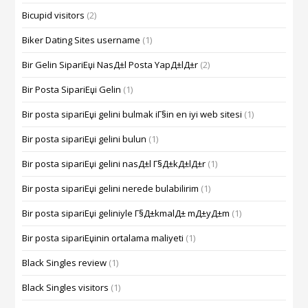
Bicupid visitors
(2)
Biker Dating Sites username
(1)
Bir Gelin SipariЕџi NasД±l Posta YapД±lД±r
(2)
Bir Posta SipariЕџi Gelin
(1)
Bir posta sipariЕџi gelini bulmak iГ§in en iyi web sitesi
(1)
Bir posta sipariЕџi gelini bulun
(1)
Bir posta sipariЕџi gelini nasД±l Г§Д±kД±lД±r
(1)
Bir posta sipariЕџi gelini nerede bulabilirim
(1)
Bir posta sipariЕџi geliniyle Г§Д±kmalД± mД±yД±m
(1)
Bir posta sipariЕџinin ortalama maliyeti
(1)
Black Singles review
(1)
Black Singles visitors
(1)