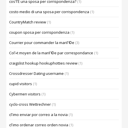
cos'ГЁ una sposa per corrispondenza?
(1)
costo medio di una sposa per corrispondenza
(1)
CountryMatch review
(1)
coupon sposa per corrispondenza
(1)
Courrier pour commander la mariГ©e
(3)
CoГ»t moyen de la mariГ©e par correspondance
(1)
craigslist hookup hookuphotties review
(1)
Crossdresser Dating username
(1)
cupid visitors
(1)
Cybermen visitors
(1)
cyclo-cross Wettrechner
(1)
cГіmo enviar por correo a la novia
(1)
cГіmo ordenar correo orden novia
(1)