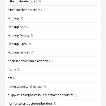
hitta postorder brud
(1)
hitwe-inceleme visitors
(1)
Hookup
(1)
Hookup App
(2)
Hookup Dating
(1)
Hookup Sites
(3)
Hookup visitors
(1)
hookuphotties main reviews
(1)
horny
(2)
hot
(2)
hotteste postordrebrud
(1)
huippusГ¤hkГ¶postitilaus morsiamen sivustot.
(1)
hur fungerar postorderbruden
(1)