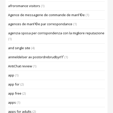
afroromance visitors
(1)
Agence de messagerie de commande de mariГ©e
(1)
agences de mariГ©e par correspondance
(1)
agenzia sposa per corrispondenza con la migliore reputazione
(1)
and single site
(4)
anmeldelser av postordrebrudbyrГҐ
(1)
AntiChat review
(1)
app
(1)
app for
(2)
app free
(2)
apps
(1)
apps for adults
(2)