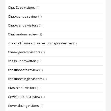
Chat Zozo visitors
(1)
ChatAvenue review
(1)
ChatAvenue visitors
(1)
Chatrandom review
(1)
che cos'ГЁ una sposa per corrispondenza?
(1)
Cheekylovers visitors
(1)
chess Sportwetten
(1)
christiancafe review
(1)
christianmingle visitors
(1)
citas-hindu visitors
(1)
cleveland USA review
(1)
clover dating visitors
(1)