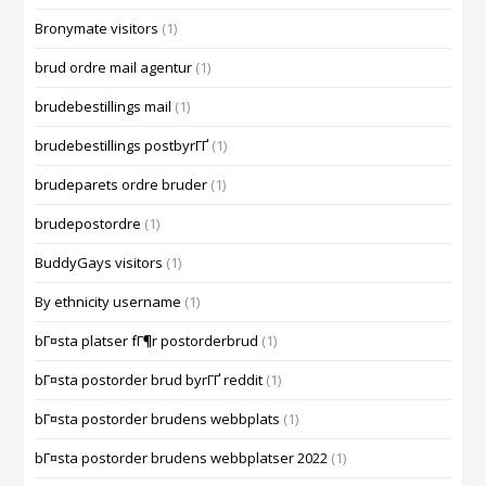
Bronymate visitors
(1)
brud ordre mail agentur
(1)
brudebestillings mail
(1)
brudebestillings postbyrГҐ
(1)
brudeparets ordre bruder
(1)
brudepostordre
(1)
BuddyGays visitors
(1)
By ethnicity username
(1)
bГ¤sta platser fГ¶r postorderbrud
(1)
bГ¤sta postorder brud byrГҐ reddit
(1)
bГ¤sta postorder brudens webbplats
(1)
bГ¤sta postorder brudens webbplatser 2022
(1)