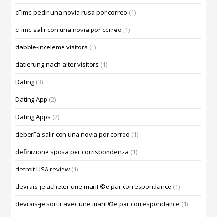
cГіmo pedir una novia rusa por correo
(1)
cГіmo salir con una novia por correo
(1)
dabble-inceleme visitors
(1)
datierung-nach-alter visitors
(1)
Dating
(3)
Dating App
(2)
Dating Apps
(2)
deberГ­a salir con una novia por correo
(1)
definizione sposa per corrispondenza
(1)
detroit USA review
(1)
devrais-je acheter une mariГ©e par correspondance
(1)
devrais-je sortir avec une mariГ©e par correspondance
(1)