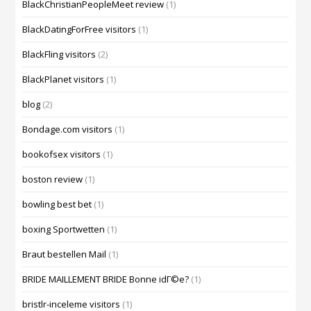
BlackChristianPeopleMeet review
(1)
BlackDatingForFree visitors
(1)
BlackFling visitors
(2)
BlackPlanet visitors
(1)
blog
(2)
Bondage.com visitors
(1)
bookofsex visitors
(1)
boston review
(1)
bowling best bet
(1)
boxing Sportwetten
(1)
Braut bestellen Mail
(1)
BRIDE MAILLEMENT BRIDE Bonne idГ©e?
(1)
bristlr-inceleme visitors
(1)