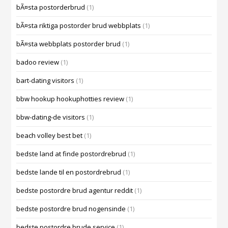
bÃ¤sta postorderbrud
(1)
bÃ¤sta riktiga postorder brud webbplats
(1)
bÃ¤sta webbplats postorder brud
(1)
badoo review
(1)
bart-dating visitors
(1)
bbw hookup hookuphotties review
(1)
bbw-dating-de visitors
(1)
beach volley best bet
(1)
bedste land at finde postordrebrud
(1)
bedste lande til en postordrebrud
(1)
bedste postordre brud agentur reddit
(1)
bedste postordre brud nogensinde
(1)
bedste postordre brude service
(1)