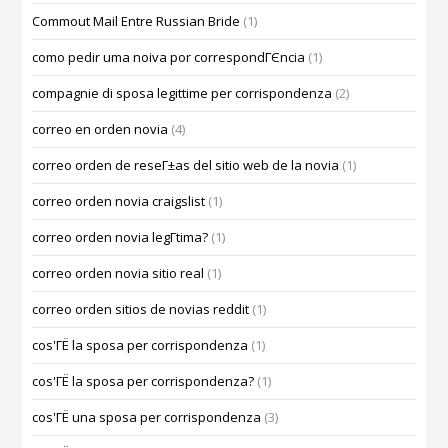
Commout Mail Entre Russian Bride
(1)
como pedir uma noiva por correspondГЄncia
(1)
compagnie di sposa legittime per corrispondenza
(2)
correo en orden novia
(4)
correo orden de reseГ±as del sitio web de la novia
(1)
correo orden novia craigslist
(1)
correo orden novia legГ­tima?
(1)
correo orden novia sitio real
(1)
correo orden sitios de novias reddit
(1)
cos'ГЁ la sposa per corrispondenza
(1)
cos'ГЁ la sposa per corrispondenza?
(1)
cos'ГЁ una sposa per corrispondenza
(3)