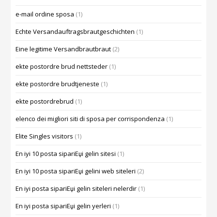
e-mail ordine sposa
(1)
Echte Versandauftragsbrautgeschichten
(1)
Eine legitime Versandbrautbraut
(2)
ekte postordre brud nettsteder
(1)
ekte postordre brudtjeneste
(1)
ekte postordrebrud
(1)
elenco dei migliori siti di sposa per corrispondenza
(1)
Elite Singles visitors
(1)
En iyi 10 posta sipariЕџi gelin sitesi
(1)
En iyi 10 posta sipariЕџi gelini web siteleri
(2)
En iyi posta sipariЕџi gelin siteleri nelerdir
(1)
En iyi posta sipariЕџi gelin yerleri
(1)