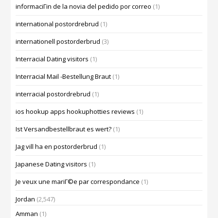
informaciГіn de la novia del pedido por correo
(1)
international postordrebrud
(1)
internationell postorderbrud
(3)
Interracial Dating visitors
(1)
Interracial Mail -Bestellung Braut
(1)
interracial postordrebrud
(1)
ios hookup apps hookuphotties reviews
(1)
Ist Versandbestellbraut es wert?
(1)
Jag vill ha en postorderbrud
(1)
Japanese Dating visitors
(1)
Je veux une mariГ©e par correspondance
(1)
Jordan
(2,547)
Amman
(1)