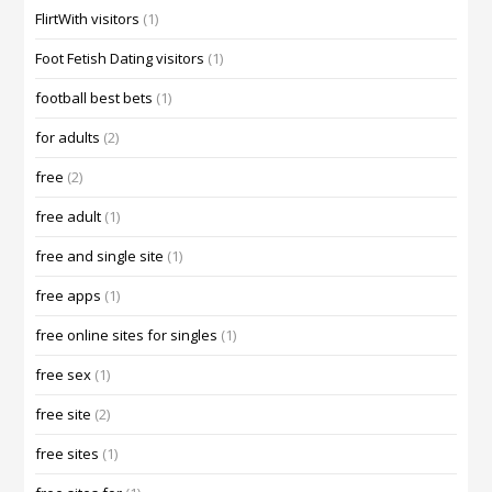
FlirtWith visitors
(1)
Foot Fetish Dating visitors
(1)
football best bets
(1)
for adults
(2)
free
(2)
free adult
(1)
free and single site
(1)
free apps
(1)
free online sites for singles
(1)
free sex
(1)
free site
(2)
free sites
(1)