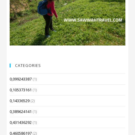
CATEGORIES
0,099243387
(1)
0,105373161
(1)
0,14336529
(2)
0,389624141
(1)
0,431436292
(1)
0,460586197
(2)