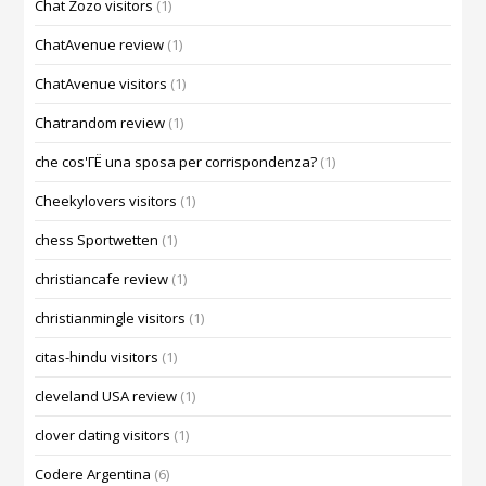
Chat Zozo visitors
(1)
ChatAvenue review
(1)
ChatAvenue visitors
(1)
Chatrandom review
(1)
che cos'ГЁ una sposa per corrispondenza?
(1)
Cheekylovers visitors
(1)
chess Sportwetten
(1)
christiancafe review
(1)
christianmingle visitors
(1)
citas-hindu visitors
(1)
cleveland USA review
(1)
clover dating visitors
(1)
Codere Argentina
(6)