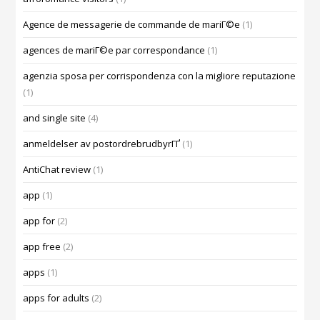
Agence de messagerie de commande de mariГ©e
(1)
agences de mariГ©e par correspondance
(1)
agenzia sposa per corrispondenza con la migliore reputazione
(1)
and single site
(4)
anmeldelser av postordrebrudbyrГҐ
(1)
AntiChat review
(1)
app
(1)
app for
(2)
app free
(2)
apps
(1)
apps for adults
(2)