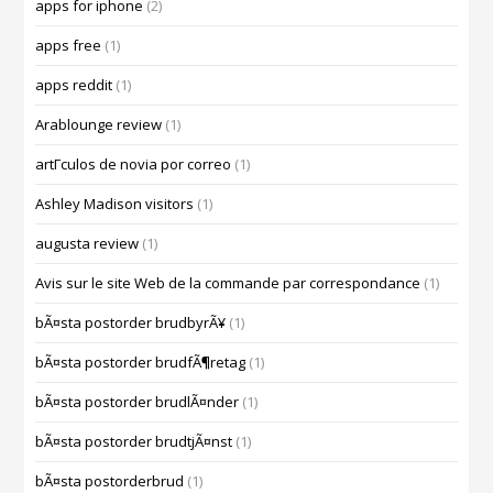
apps for iphone
(2)
apps free
(1)
apps reddit
(1)
Arablounge review
(1)
artГ­culos de novia por correo
(1)
Ashley Madison visitors
(1)
augusta review
(1)
Avis sur le site Web de la commande par correspondance
(1)
bÃ¤sta postorder brudbyrÃ¥
(1)
bÃ¤sta postorder brudfÃ¶retag
(1)
bÃ¤sta postorder brudlÃ¤nder
(1)
bÃ¤sta postorder brudtjÃ¤nst
(1)
bÃ¤sta postorderbrud
(1)