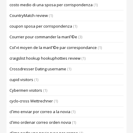
costo medio di una sposa per corrispondenza
(1)
CountryMatch review
(1)
coupon sposa per corrispondenza
(1)
Courrier pour commander la mariГ©e
(3)
CoГ»t moyen de la mariГ©e par correspondance
(1)
craigslist hookup hookuphotties review
(1)
Crossdresser Dating username
(1)
cupid visitors
(1)
Cybermen visitors
(1)
cyclo-cross Wettrechner
(1)
cГіmo enviar por correo a la novia
(1)
cГіmo ordenar correo orden novia
(1)