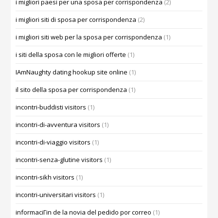
i migliori paesi per una sposa per corrispondenza
(2)
i migliori siti di sposa per corrispondenza
(2)
i migliori siti web per la sposa per corrispondenza
(1)
i siti della sposa con le migliori offerte
(1)
IAmNaughty dating hookup site online
(1)
il sito della sposa per corrispondenza
(1)
incontri-buddisti visitors
(1)
incontri-di-avventura visitors
(1)
incontri-di-viaggio visitors
(1)
incontri-senza-glutine visitors
(1)
incontri-sikh visitors
(1)
incontri-universitari visitors
(1)
informaciГіn de la novia del pedido por correo
(1)