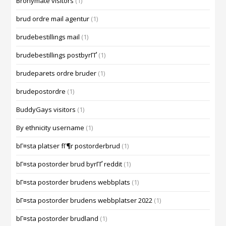
Bronymate visitors
(1)
brud ordre mail agentur
(1)
brudebestillings mail
(1)
brudebestillings postbyrГҐ
(1)
brudeparets ordre bruder
(1)
brudepostordre
(1)
BuddyGays visitors
(1)
By ethnicity username
(1)
bГ¤sta platser fГ¶r postorderbrud
(1)
bГ¤sta postorder brud byrГҐ reddit
(1)
bГ¤sta postorder brudens webbplats
(1)
bГ¤sta postorder brudens webbplatser 2022
(1)
bГ¤sta postorder brudland
(1)