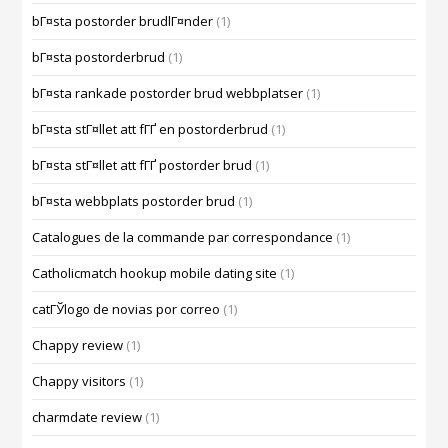
bГ¤sta postorder brudlГ¤nder
(1)
bГ¤sta postorderbrud
(1)
bГ¤sta rankade postorder brud webbplatser
(1)
bГ¤sta stГ¤llet att fГҐ en postorderbrud
(1)
bГ¤sta stГ¤llet att fГҐ postorder brud
(1)
bГ¤sta webbplats postorder brud
(1)
Catalogues de la commande par correspondance
(1)
Catholicmatch hookup mobile dating site
(1)
catГЎlogo de novias por correo
(1)
Chappy review
(1)
Chappy visitors
(1)
charmdate review
(1)