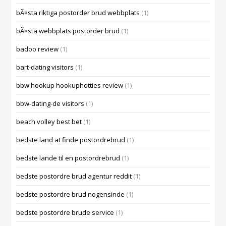
bÃ¤sta riktiga postorder brud webbplats
(1)
bÃ¤sta webbplats postorder brud
(1)
badoo review
(1)
bart-dating visitors
(1)
bbw hookup hookuphotties review
(1)
bbw-dating-de visitors
(1)
beach volley best bet
(1)
bedste land at finde postordrebrud
(1)
bedste lande til en postordrebrud
(1)
bedste postordre brud agentur reddit
(1)
bedste postordre brud nogensinde
(1)
bedste postordre brude service
(1)