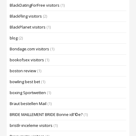
BlackDatingForFree visitors
(1)
BlackFling visitors
(2)
BlackPlanet visitors
(1)
blog
(2)
Bondage.com visitors
(1)
bookofsex visitors
(1)
boston review
(1)
bowling best bet
(1)
boxing Sportwetten
(1)
Braut bestellen Mail
(1)
BRIDE MAILLEMENT BRIDE Bonne idГ©e?
(1)
bristlr-inceleme visitors
(1)