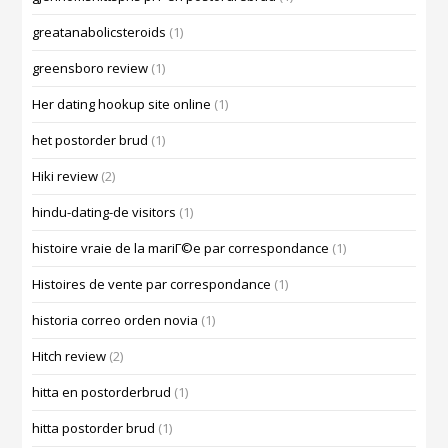
greatanabolicsteroids
(1)
greensboro review
(1)
Her dating hookup site online
(1)
het postorder brud
(1)
Hiki review
(2)
hindu-dating-de visitors
(1)
histoire vraie de la mariГ©e par correspondance
(1)
Histoires de vente par correspondance
(1)
historia correo orden novia
(1)
Hitch review
(2)
hitta en postorderbrud
(1)
hitta postorder brud
(1)