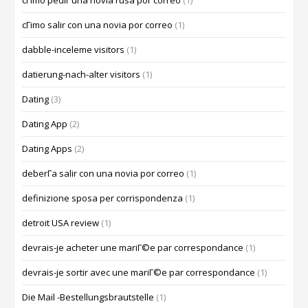
cГіmo pedir una novia rusa por correo
(1)
cГіmo salir con una novia por correo
(1)
dabble-inceleme visitors
(1)
datierung-nach-alter visitors
(1)
Dating
(3)
Dating App
(2)
Dating Apps
(2)
deberГ­a salir con una novia por correo
(1)
definizione sposa per corrispondenza
(1)
detroit USA review
(1)
devrais-je acheter une mariГ©e par correspondance
(1)
devrais-je sortir avec une mariГ©e par correspondance
(1)
Die Mail -Bestellungsbrautstelle
(1)