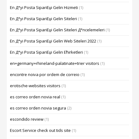
En Д°yi Posta SipariЕџi Gelin Hizmeti
(1)
En Д°yi Posta SipariЕџi Gelin Siteleri
(1)
En Д°yi Posta SipariЕџi Gelin Siteleri Д°ncelemeleri
(1)
En Д°yi Posta SipariЕџi Gelin Web Siteleri 2022
(1)
En Д°yi Posta SipariЕџi Gelin Ећirketleri
(1)
en+germany+rhineland-palatinate+trier visitors
(1)
encontre noiva por ordem de correio
(1)
erotische-websites visitors
(1)
es correo orden novia real
(1)
es correo orden novia segura
(2)
escondido review
(1)
Escort Service check out tids site
(1)