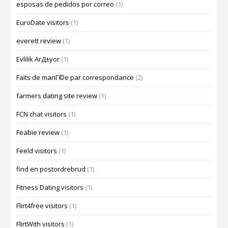
esposas de pedidos por correo
(1)
EuroDate visitors
(1)
everett review
(1)
Evlilik ArД±yor
(1)
Faits de mariГ©e par correspondance
(2)
farmers dating site review
(1)
FCN chat visitors
(1)
Feabie review
(1)
Feeld visitors
(1)
find en postordrebrud
(1)
Fitness Dating visitors
(1)
Flirt4free visitors
(1)
FlirtWith visitors
(1)