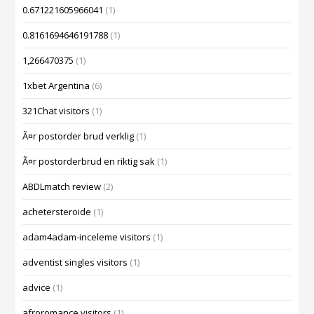
0.671221605966041
(1)
0.8161694646191788
(1)
1,266470375
(1)
1xbet Argentina
(6)
321Chat visitors
(1)
Ã¤r postorder brud verklig
(1)
Ã¤r postorderbrud en riktig sak
(1)
ABDLmatch review
(2)
achetersteroide
(1)
adam4adam-inceleme visitors
(1)
adventist singles visitors
(1)
advice
(1)
afroromance visitors
(1)