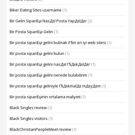
Biker Dating Sites username
(1)
Bir Gelin SipariЕџi NasД±l Posta YapД±lД±r
(2)
Bir Posta SipariЕџi Gelin
(1)
Bir posta sipariЕџi gelini bulmak iГ§in en iyi web sitesi
(1)
Bir posta sipariЕџi gelini bulun
(1)
Bir posta sipariЕџi gelini nasД±l Г§Д±kД±lД±r
(1)
Bir posta sipariЕџi gelini nerede bulabilirim
(1)
Bir posta sipariЕџi geliniyle Г§Д±kmalД± mД±yД±m
(1)
Bir posta sipariЕџinin ortalama maliyeti
(1)
Black Singles review
(1)
Black Singles visitors
(1)
BlackChristianPeopleMeet review
(1)