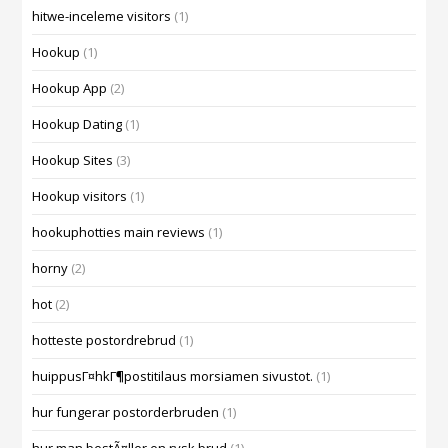
hitwe-inceleme visitors
(1)
Hookup
(1)
Hookup App
(2)
Hookup Dating
(1)
Hookup Sites
(3)
Hookup visitors
(1)
hookuphotties main reviews
(1)
horny
(2)
hot
(2)
hotteste postordrebrud
(1)
huippusГ¤hkГ¶postitilaus morsiamen sivustot.
(1)
hur fungerar postorderbruden
(1)