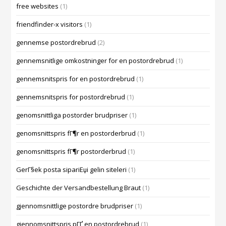
free websites
(1)
friendfinder-x visitors
(1)
gennemse postordrebrud
(2)
gennemsnitlige omkostninger for en postordrebrud
(1)
gennemsnitspris for en postordrebrud
(1)
gennemsnitspris for postordrebrud
(1)
genomsnittliga postorder brudpriser
(1)
genomsnittspris fГ¶r en postorderbrud
(1)
genomsnittspris fГ¶r postorderbrud
(1)
GerГ§ek posta sipariЕџi gelin siteleri
(1)
Geschichte der Versandbestellung Braut
(1)
gjennomsnittlige postordre brudpriser
(1)
gjennomsnittspris pГҐ en postordrebrud
(1)