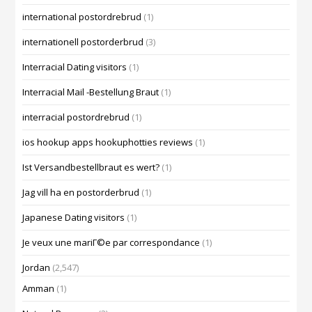
international postordrebrud
(1)
internationell postorderbrud
(3)
Interracial Dating visitors
(1)
Interracial Mail -Bestellung Braut
(1)
interracial postordrebrud
(1)
ios hookup apps hookuphotties reviews
(1)
Ist Versandbestellbraut es wert?
(1)
Jag vill ha en postorderbrud
(1)
Japanese Dating visitors
(1)
Je veux une mariГ©e par correspondance
(1)
Jordan
(2,547)
Amman
(1)