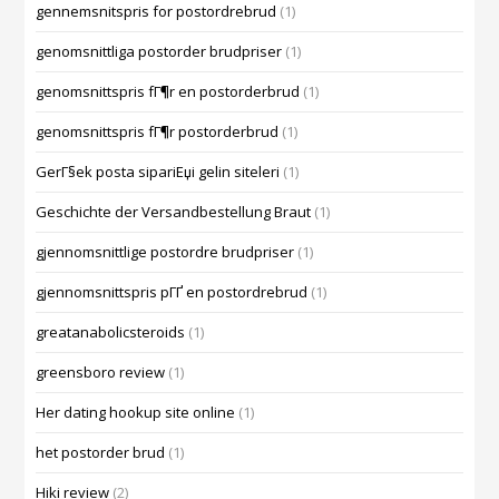
gennemsnitspris for postordrebrud
(1)
genomsnittliga postorder brudpriser
(1)
genomsnittspris fГ¶r en postorderbrud
(1)
genomsnittspris fГ¶r postorderbrud
(1)
GerГ§ek posta sipariЕџi gelin siteleri
(1)
Geschichte der Versandbestellung Braut
(1)
gjennomsnittlige postordre brudpriser
(1)
gjennomsnittspris pГҐ en postordrebrud
(1)
greatanabolicsteroids
(1)
greensboro review
(1)
Her dating hookup site online
(1)
het postorder brud
(1)
Hiki review
(2)