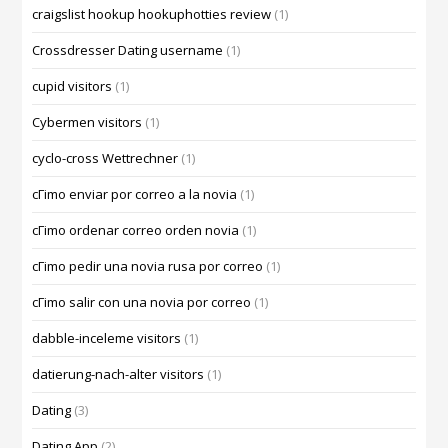
craigslist hookup hookuphotties review
(1)
Crossdresser Dating username
(1)
cupid visitors
(1)
Cybermen visitors
(1)
cyclo-cross Wettrechner
(1)
cГіmo enviar por correo a la novia
(1)
cГіmo ordenar correo orden novia
(1)
cГіmo pedir una novia rusa por correo
(1)
cГіmo salir con una novia por correo
(1)
dabble-inceleme visitors
(1)
datierung-nach-alter visitors
(1)
Dating
(3)
Dating App
(2)