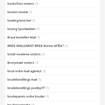
bookofsex visitors
(1)
boston review
(1)
bowling best bet
(1)
boxing Sportwetten
(1)
Braut bestellen Mail
(1)
BRIDE MAILLEMENT BRIDE Bonne idГ©e?
(1)
bristlr-inceleme visitors
(1)
Bronymate visitors
(1)
brud ordre mail agentur
(1)
brudebestillings mail
(1)
brudebestillings postbyrГҐ
(1)
brudeparets ordre bruder
(1)
brudepostordre
(1)