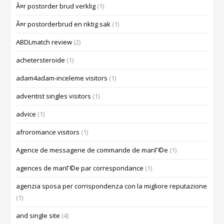
Ã¤r postorder brud verklig
(1)
Ã¤r postorderbrud en riktig sak
(1)
ABDLmatch review
(2)
achetersteroide
(1)
adam4adam-inceleme visitors
(1)
adventist singles visitors
(1)
advice
(1)
afroromance visitors
(1)
Agence de messagerie de commande de mariГ©e
(1)
agences de mariГ©e par correspondance
(1)
agenzia sposa per corrispondenza con la migliore reputazione
(1)
and single site
(4)