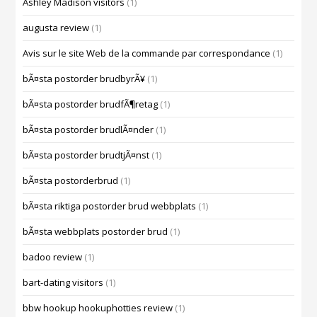
Ashley Madison visitors
(1)
augusta review
(1)
Avis sur le site Web de la commande par correspondance
(1)
bÃ¤sta postorder brudbyrÃ¥
(1)
bÃ¤sta postorder brudfÃ¶retag
(1)
bÃ¤sta postorder brudlÃ¤nder
(1)
bÃ¤sta postorder brudtjÃ¤nst
(1)
bÃ¤sta postorderbrud
(1)
bÃ¤sta riktiga postorder brud webbplats
(1)
bÃ¤sta webbplats postorder brud
(1)
badoo review
(1)
bart-dating visitors
(1)
bbw hookup hookuphotties review
(1)