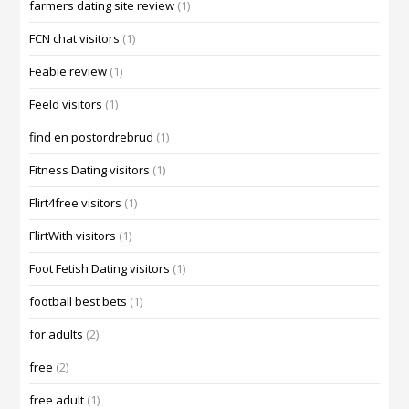
farmers dating site review
(1)
FCN chat visitors
(1)
Feabie review
(1)
Feeld visitors
(1)
find en postordrebrud
(1)
Fitness Dating visitors
(1)
Flirt4free visitors
(1)
FlirtWith visitors
(1)
Foot Fetish Dating visitors
(1)
football best bets
(1)
for adults
(2)
free
(2)
free adult
(1)