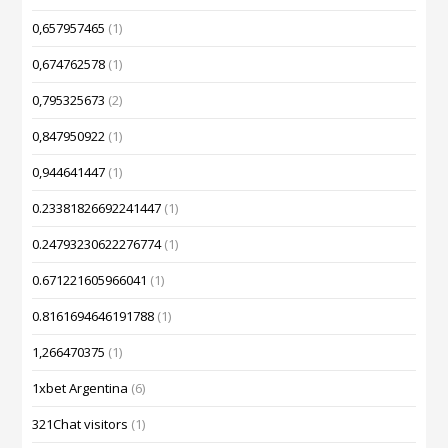
0,657957465
(1)
0,674762578
(1)
0,795325673
(2)
0,847950922
(1)
0,944641447
(1)
0.23381826692241447
(1)
0.24793230622276774
(1)
0.671221605966041
(1)
0.8161694646191788
(1)
1,266470375
(1)
1xbet Argentina
(6)
321Chat visitors
(1)