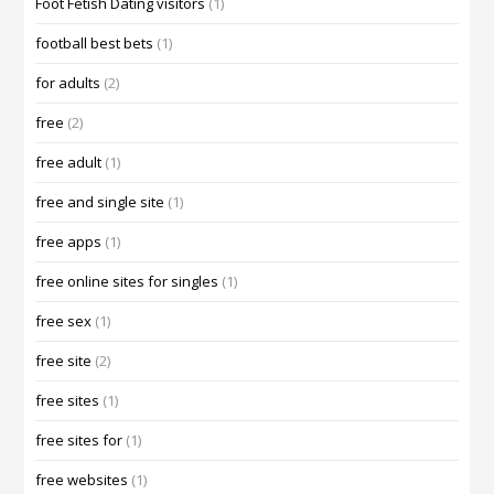
Foot Fetish Dating visitors
(1)
football best bets
(1)
for adults
(2)
free
(2)
free adult
(1)
free and single site
(1)
free apps
(1)
free online sites for singles
(1)
free sex
(1)
free site
(2)
free sites
(1)
free sites for
(1)
free websites
(1)