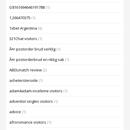
0.8161694646191788
(1)
1,266470375
(1)
1xbet Argentina
(6)
321Chat visitors
(1)
Ã¤r postorder brud verklig
(1)
Ã¤r postorderbrud en riktig sak
(1)
ABDLmatch review
(2)
achetersteroide
(1)
adam4adam-inceleme visitors
(1)
adventist singles visitors
(1)
advice
(1)
afroromance visitors
(1)