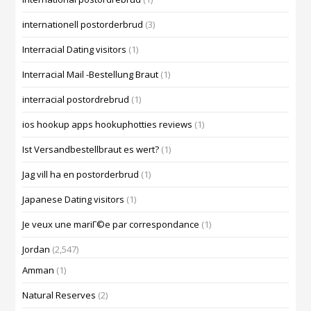
internationell postorderbrud
(3)
Interracial Dating visitors
(1)
Interracial Mail -Bestellung Braut
(1)
interracial postordrebrud
(1)
ios hookup apps hookuphotties reviews
(1)
Ist Versandbestellbraut es wert?
(1)
Jag vill ha en postorderbrud
(1)
Japanese Dating visitors
(1)
Je veux une mariГ©e par correspondance
(1)
Jordan
(2,547)
Amman
(1)
Natural Reserves
(2)