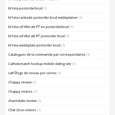
bГ¤sta postorderbrud
(1)
bГ¤sta rankade postorder brud webbplatser
(1)
bГ¤sta stГ¤llet att fГҐ en postorderbrud
(1)
bГ¤sta stГ¤llet att fГҐ postorder brud
(1)
bГ¤sta webbplats postorder brud
(1)
Catalogues de la commande par correspondance
(1)
Catholicmatch hookup mobile dating site
(1)
catГЎlogo de novias por correo
(1)
Chappy review
(1)
Chappy visitors
(1)
charmdate review
(1)
Chat Zozo visitors
(1)