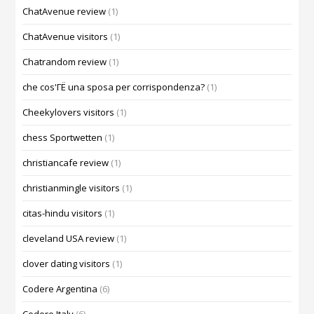
ChatAvenue review
(1)
ChatAvenue visitors
(1)
Chatrandom review
(1)
che cos'ГЁ una sposa per corrispondenza?
(1)
Cheekylovers visitors
(1)
chess Sportwetten
(1)
christiancafe review
(1)
christianmingle visitors
(1)
citas-hindu visitors
(1)
cleveland USA review
(1)
clover dating visitors
(1)
Codere Argentina
(6)