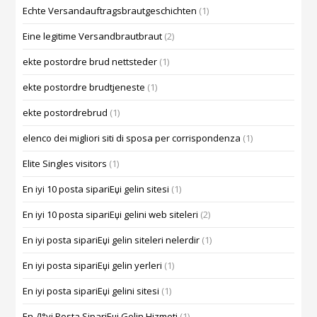
Echte Versandauftragsbrautgeschichten
(1)
Eine legitime Versandbrautbraut
(2)
ekte postordre brud nettsteder
(1)
ekte postordre brudtjeneste
(1)
ekte postordrebrud
(1)
elenco dei migliori siti di sposa per corrispondenza
(1)
Elite Singles visitors
(1)
En iyi 10 posta sipariЕџi gelin sitesi
(1)
En iyi 10 posta sipariЕџi gelini web siteleri
(2)
En iyi posta sipariЕџi gelin siteleri nelerdir
(1)
En iyi posta sipariЕџi gelin yerleri
(1)
En iyi posta sipariЕџi gelini sitesi
(1)
En Д°yi Posta SipariЕџi Gelin Hizmeti
(1)