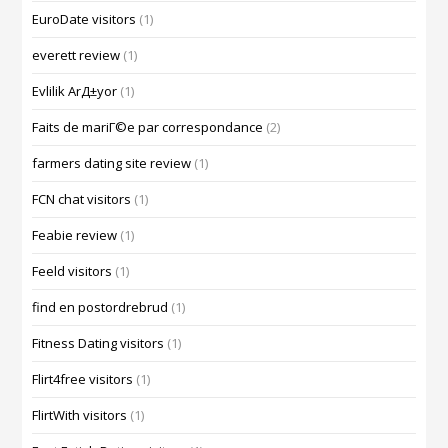
EuroDate visitors
(1)
everett review
(1)
Evlilik ArД±yor
(1)
Faits de mariГ©e par correspondance
(2)
farmers dating site review
(1)
FCN chat visitors
(1)
Feabie review
(1)
Feeld visitors
(1)
find en postordrebrud
(1)
Fitness Dating visitors
(1)
Flirt4free visitors
(1)
FlirtWith visitors
(1)