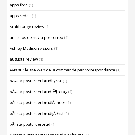
apps free
(1)
apps reddit
(1)
Arablounge review
(1)
artГ­culos de novia por correo
(1)
Ashley Madison visitors
(1)
augusta review
(1)
Avis sur le site Web de la commande par correspondance
(1)
bÃ¤sta postorder brudbyrÃ¥
(1)
bÃ¤sta postorder brudfÃ¶retag
(1)
bÃ¤sta postorder brudlÃ¤nder
(1)
bÃ¤sta postorder brudtjÃ¤nst
(1)
bÃ¤sta postorderbrud
(1)