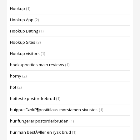
Hookup
(1)
Hookup App
(2)
Hookup Dating
(1)
Hookup Sites
(3)
Hookup visitors
(1)
hookuphotties main reviews
(1)
horny
(2)
hot
(2)
hotteste postordrebrud
(1)
huippusГ¤hkГ¶postitilaus morsiamen sivustot.
(1)
hur fungerar postorderbruden
(1)
hur man bestÃ¤ller en rysk brud
(1)