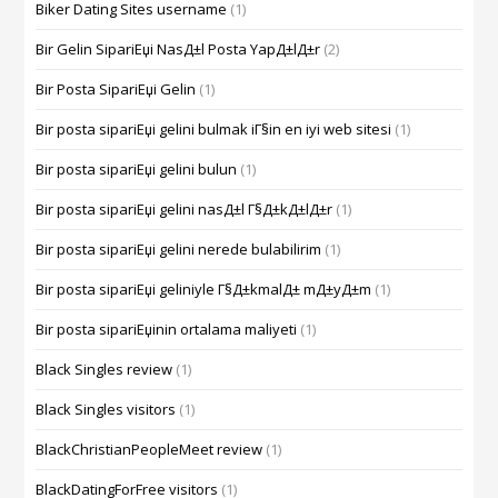
Biker Dating Sites username
(1)
Bir Gelin SipariЕџi NasД±l Posta YapД±lД±r
(2)
Bir Posta SipariЕџi Gelin
(1)
Bir posta sipariЕџi gelini bulmak iГ§in en iyi web sitesi
(1)
Bir posta sipariЕџi gelini bulun
(1)
Bir posta sipariЕџi gelini nasД±l Г§Д±kД±lД±r
(1)
Bir posta sipariЕџi gelini nerede bulabilirim
(1)
Bir posta sipariЕџi geliniyle Г§Д±kmalД± mД±yД±m
(1)
Bir posta sipariЕџinin ortalama maliyeti
(1)
Black Singles review
(1)
Black Singles visitors
(1)
BlackChristianPeopleMeet review
(1)
BlackDatingForFree visitors
(1)