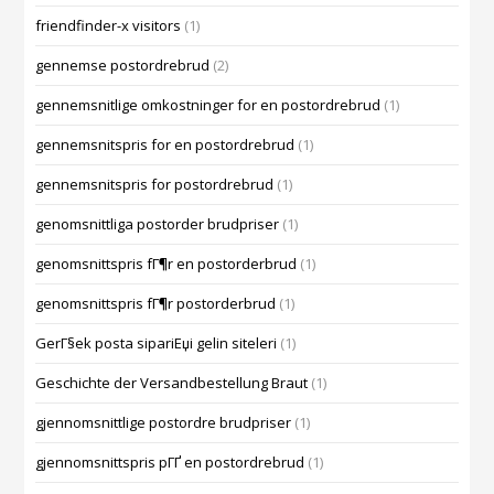
friendfinder-x visitors
(1)
gennemse postordrebrud
(2)
gennemsnitlige omkostninger for en postordrebrud
(1)
gennemsnitspris for en postordrebrud
(1)
gennemsnitspris for postordrebrud
(1)
genomsnittliga postorder brudpriser
(1)
genomsnittspris fГ¶r en postorderbrud
(1)
genomsnittspris fГ¶r postorderbrud
(1)
GerГ§ek posta sipariЕџi gelin siteleri
(1)
Geschichte der Versandbestellung Braut
(1)
gjennomsnittlige postordre brudpriser
(1)
gjennomsnittspris pГҐ en postordrebrud
(1)