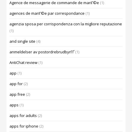
Agence de messagerie de commande de mariГ©e
(1)
agences de mariГ©e par correspondance
(1)
agenzia sposa per corrispondenza con la migliore reputazione
(1)
and single site
(4)
anmeldelser av postordrebrudbyrГҐ
(1)
AntiChat review
(1)
app
(1)
app for
(2)
app free
(2)
apps
(1)
apps for adults
(2)
apps for iphone
(2)