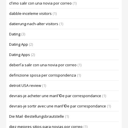
cГіmo salir con una novia por correo
(1)
dabble-inceleme visitors
(1)
datierung-nach-alter visitors
(1)
Dating
(3)
Dating App
(2)
Dating Apps
(2)
deberГ­a salir con una novia por correo
(1)
definizione sposa per corrispondenza
(1)
detroit USA review
(1)
devrais-je acheter une mariГ©e par correspondance
(1)
devrais-je sortir avec une mariГ©e par correspondance
(1)
Die Mail -Bestellungsbrautstelle
(1)
diez mejores sitios para novias por correo
(1)