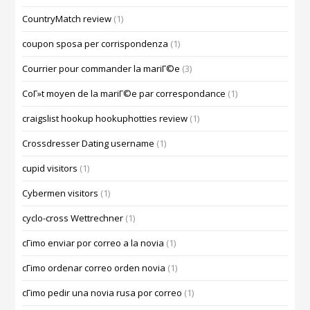
CountryMatch review
(1)
coupon sposa per corrispondenza
(1)
Courrier pour commander la mariГ©e
(3)
CoГ»t moyen de la mariГ©e par correspondance
(1)
craigslist hookup hookuphotties review
(1)
Crossdresser Dating username
(1)
cupid visitors
(1)
Cybermen visitors
(1)
cyclo-cross Wettrechner
(1)
cГіmo enviar por correo a la novia
(1)
cГіmo ordenar correo orden novia
(1)
cГіmo pedir una novia rusa por correo
(1)