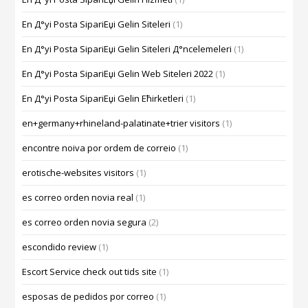
En Д°yi Posta SipariЕџi Gelin Siteleri
(1)
En Д°yi Posta SipariЕџi Gelin Siteleri Д°ncelemeleri
(1)
En Д°yi Posta SipariЕџi Gelin Web Siteleri 2022
(1)
En Д°yi Posta SipariЕџi Gelin Ећirketleri
(1)
en+germany+rhineland-palatinate+trier visitors
(1)
encontre noiva por ordem de correio
(1)
erotische-websites visitors
(1)
es correo orden novia real
(1)
es correo orden novia segura
(2)
escondido review
(1)
Escort Service check out tids site
(1)
esposas de pedidos por correo
(1)