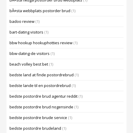
bÃ¤sta riktiga postorder brud webbplats
(1)
bÃ¤sta webbplats postorder brud
(1)
badoo review
(1)
bart-dating visitors
(1)
bbw hookup hookuphotties review
(1)
bbw-dating-de visitors
(1)
beach volley best bet
(1)
bedste land at finde postordrebrud
(1)
bedste lande til en postordrebrud
(1)
bedste postordre brud agentur reddit
(1)
bedste postordre brud nogensinde
(1)
bedste postordre brude service
(1)
bedste postordre brudeland
(1)