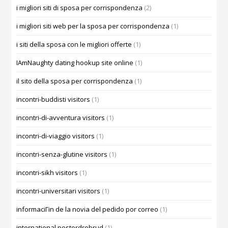
i migliori siti di sposa per corrispondenza
(2)
i migliori siti web per la sposa per corrispondenza
(1)
i siti della sposa con le migliori offerte
(1)
IAmNaughty dating hookup site online
(1)
il sito della sposa per corrispondenza
(1)
incontri-buddisti visitors
(1)
incontri-di-avventura visitors
(1)
incontri-di-viaggio visitors
(1)
incontri-senza-glutine visitors
(1)
incontri-sikh visitors
(1)
incontri-universitari visitors
(1)
informaciГіn de la novia del pedido por correo
(1)
international postordrebrud
(1)