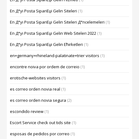
En Д°yi Posta SipariЕџi Gelin Siteleri
(1)
En Д°yi Posta SipariЕџi Gelin Siteleri Д°ncelemeleri
(1)
En Д°yi Posta SipariЕџi Gelin Web Siteleri 2022
(1)
En Д°yi Posta SipariЕџi Gelin Ећirketleri
(1)
en+germany+rhineland-palatinate+trier visitors
(1)
encontre noiva por ordem de correio
(1)
erotische-websites visitors
(1)
es correo orden novia real
(1)
es correo orden novia segura
(2)
escondido review
(1)
Escort Service check out tids site
(1)
esposas de pedidos por correo
(1)