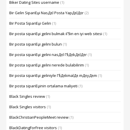
Biker Dating Sites username
(1)
Bir Gelin SipariЕџi NasД±l Posta YapД±lД±r
(2)
Bir Posta SipariЕџi Gelin
(1)
Bir posta sipariЕџi gelini bulmak iГ§in en iyi web sitesi
(1)
Bir posta sipariЕџi gelini bulun
(1)
Bir posta sipariЕџi gelini nasД±l Г§Д±kД±lД±r
(1)
Bir posta sipariЕџi gelini nerede bulabilirim
(1)
Bir posta sipariЕџi geliniyle Г§Д±kmalД± mД±yД±m
(1)
Bir posta sipariЕџinin ortalama maliyeti
(1)
Black Singles review
(1)
Black Singles visitors
(1)
BlackChristianPeopleMeet review
(1)
BlackDatingForFree visitors
(1)