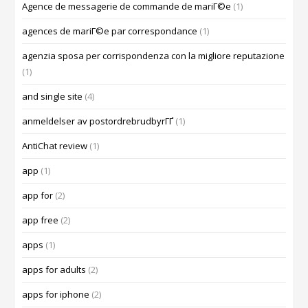
Agence de messagerie de commande de mariГ©e
(1)
agences de mariГ©e par correspondance
(1)
agenzia sposa per corrispondenza con la migliore reputazione
(1)
and single site
(4)
anmeldelser av postordrebrudbyrГҐ
(1)
AntiChat review
(1)
app
(1)
app for
(2)
app free
(2)
apps
(1)
apps for adults
(2)
apps for iphone
(2)