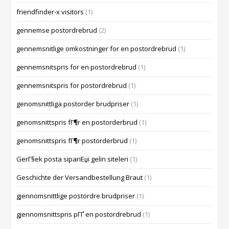
friendfinder-x visitors
(1)
gennemse postordrebrud
(2)
gennemsnitlige omkostninger for en postordrebrud
(1)
gennemsnitspris for en postordrebrud
(1)
gennemsnitspris for postordrebrud
(1)
genomsnittliga postorder brudpriser
(1)
genomsnittspris fГ¶r en postorderbrud
(1)
genomsnittspris fГ¶r postorderbrud
(1)
GerГ§ek posta sipariЕџi gelin siteleri
(1)
Geschichte der Versandbestellung Braut
(1)
gjennomsnittlige postordre brudpriser
(1)
gjennomsnittspris pГҐ en postordrebrud
(1)