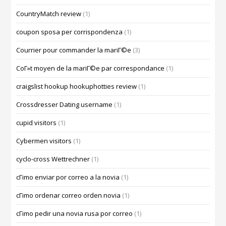
CountryMatch review
(1)
coupon sposa per corrispondenza
(1)
Courrier pour commander la mariГ©e
(3)
CoГ»t moyen de la mariГ©e par correspondance
(1)
craigslist hookup hookuphotties review
(1)
Crossdresser Dating username
(1)
cupid visitors
(1)
Cybermen visitors
(1)
cyclo-cross Wettrechner
(1)
cГіmo enviar por correo a la novia
(1)
cГіmo ordenar correo orden novia
(1)
cГіmo pedir una novia rusa por correo
(1)