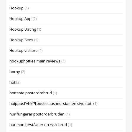
Hookup
(1)
Hookup App
(2)
Hookup Dating
(1)
Hookup Sites
(3)
Hookup visitors
(1)
hookuphotties main reviews
(1)
horny
(2)
hot
(2)
hotteste postordrebrud
(1)
huippusГ¤hkГ¶postitilaus morsiamen sivustot.
(1)
hur fungerar postorderbruden
(1)
hur man bestÃ¤ller en rysk brud
(1)