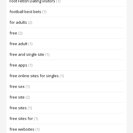
Foot Fetish Dating visitors
(1)
football best bets
(1)
for adults
(2)
free
(2)
free adult
(1)
free and single site
(1)
free apps
(1)
free online sites for singles
(1)
free sex
(1)
free site
(2)
free sites
(1)
free sites for
(1)
free websites
(1)