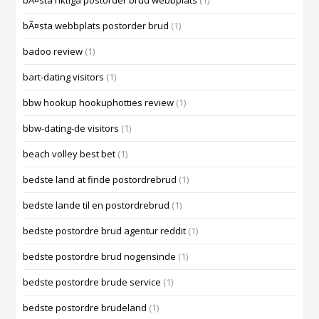
bÃ¤sta riktiga postorder brud webbplats
(1)
bÃ¤sta webbplats postorder brud
(1)
badoo review
(1)
bart-dating visitors
(1)
bbw hookup hookuphotties review
(1)
bbw-dating-de visitors
(1)
beach volley best bet
(1)
bedste land at finde postordrebrud
(1)
bedste lande til en postordrebrud
(1)
bedste postordre brud agentur reddit
(1)
bedste postordre brud nogensinde
(1)
bedste postordre brude service
(1)
bedste postordre brudeland
(1)