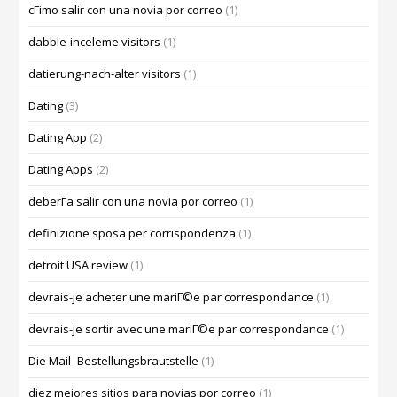
cГіmo salir con una novia por correo
(1)
dabble-inceleme visitors
(1)
datierung-nach-alter visitors
(1)
Dating
(3)
Dating App
(2)
Dating Apps
(2)
deberГ­a salir con una novia por correo
(1)
definizione sposa per corrispondenza
(1)
detroit USA review
(1)
devrais-je acheter une mariГ©e par correspondance
(1)
devrais-je sortir avec une mariГ©e par correspondance
(1)
Die Mail -Bestellungsbrautstelle
(1)
diez mejores sitios para novias por correo
(1)