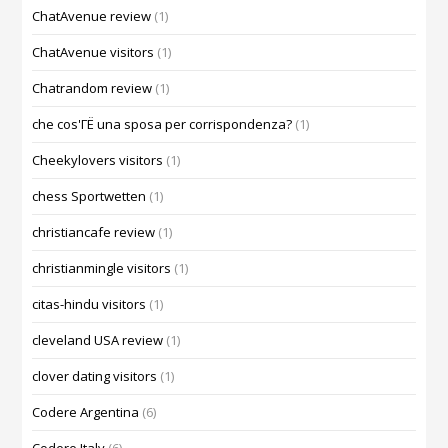
ChatAvenue review
(1)
ChatAvenue visitors
(1)
Chatrandom review
(1)
che cos'ГЁ una sposa per corrispondenza?
(1)
Cheekylovers visitors
(1)
chess Sportwetten
(1)
christiancafe review
(1)
christianmingle visitors
(1)
citas-hindu visitors
(1)
cleveland USA review
(1)
clover dating visitors
(1)
Codere Argentina
(6)