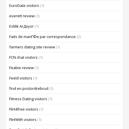
EuroDate visitors
(1)
everett review
(1)
Evlilik ArД±yor
(1)
Faits de mariГ©e par correspondance
(2)
farmers dating site review
(1)
FCN chat visitors
(1)
Feabie review
(1)
Feeld visitors
(1)
find en postordrebrud
(1)
Fitness Dating visitors
(1)
Flirt4free visitors
(1)
FlirtWith visitors
(1)