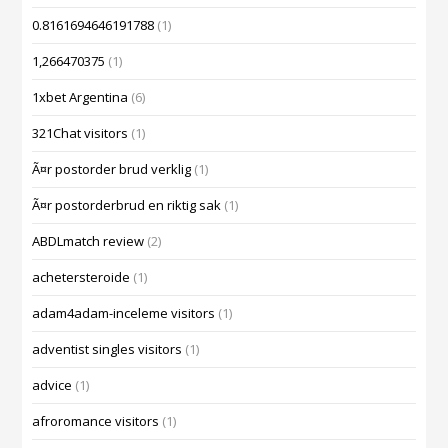
0.8161694646191788
(1)
1,266470375
(1)
1xbet Argentina
(6)
321Chat visitors
(1)
Ã¤r postorder brud verklig
(1)
Ã¤r postorderbrud en riktig sak
(1)
ABDLmatch review
(2)
achetersteroide
(1)
adam4adam-inceleme visitors
(1)
adventist singles visitors
(1)
advice
(1)
afroromance visitors
(1)