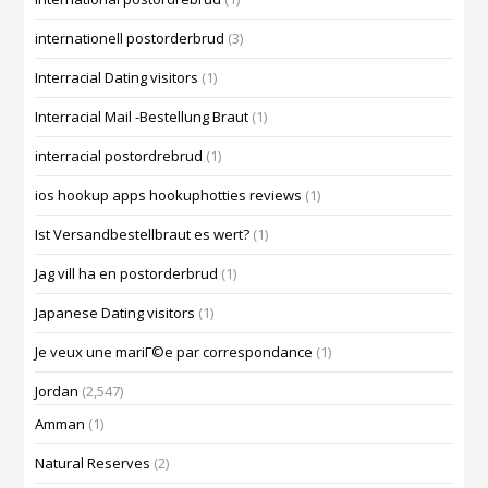
internationell postorderbrud
(3)
Interracial Dating visitors
(1)
Interracial Mail -Bestellung Braut
(1)
interracial postordrebrud
(1)
ios hookup apps hookuphotties reviews
(1)
Ist Versandbestellbraut es wert?
(1)
Jag vill ha en postorderbrud
(1)
Japanese Dating visitors
(1)
Je veux une mariГ©e par correspondance
(1)
Jordan
(2,547)
Amman
(1)
Natural Reserves
(2)