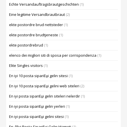
Echte Versandauftragsbrautgeschichten
(1)
Eine legitime Versandbrautbraut
(2)
ekte postordre brud nettsteder
(1)
ekte postordre brudtjeneste
(1)
ekte postordrebrud
(1)
elenco dei migliori siti di sposa per corrispondenza
(1)
Elite Singles visitors
(1)
En iyi 10 posta sipariЕџi gelin sitesi
(1)
En iyi 10 posta sipariЕџi gelini web siteleri
(2)
En iyi posta sipariЕџi gelin siteleri nelerdir
(1)
En iyi posta sipariЕџi gelin yerleri
(1)
En iyi posta sipariЕџi gelini sitesi
(1)
En Д°yi Posta SipariЕџi Gelin Hizmeti
(1)