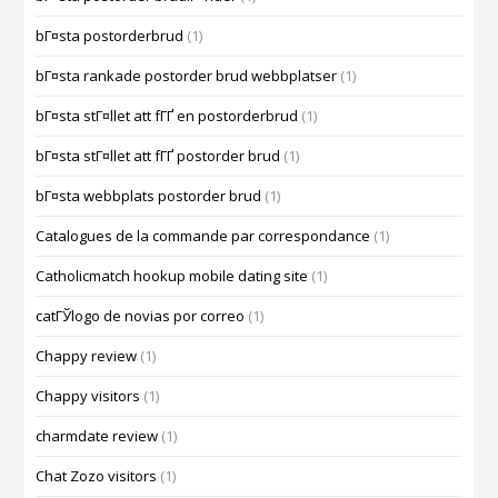
bГ¤sta postorderbrud
(1)
bГ¤sta rankade postorder brud webbplatser
(1)
bГ¤sta stГ¤llet att fГҐ en postorderbrud
(1)
bГ¤sta stГ¤llet att fГҐ postorder brud
(1)
bГ¤sta webbplats postorder brud
(1)
Catalogues de la commande par correspondance
(1)
Catholicmatch hookup mobile dating site
(1)
catГЎlogo de novias por correo
(1)
Chappy review
(1)
Chappy visitors
(1)
charmdate review
(1)
Chat Zozo visitors
(1)