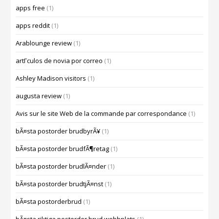
apps free
(1)
apps reddit
(1)
Arablounge review
(1)
artГ­culos de novia por correo
(1)
Ashley Madison visitors
(1)
augusta review
(1)
Avis sur le site Web de la commande par correspondance
(1)
bÃ¤sta postorder brudbyrÃ¥
(1)
bÃ¤sta postorder brudfÃ¶retag
(1)
bÃ¤sta postorder brudlÃ¤nder
(1)
bÃ¤sta postorder brudtjÃ¤nst
(1)
bÃ¤sta postorderbrud
(1)