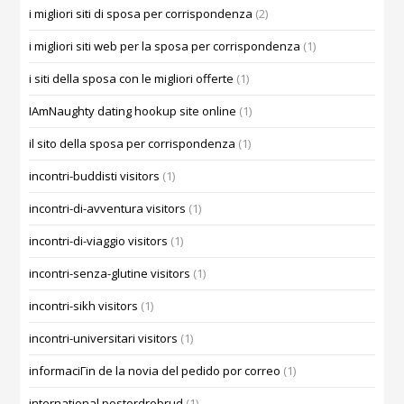
i migliori siti di sposa per corrispondenza
(2)
i migliori siti web per la sposa per corrispondenza
(1)
i siti della sposa con le migliori offerte
(1)
IAmNaughty dating hookup site online
(1)
il sito della sposa per corrispondenza
(1)
incontri-buddisti visitors
(1)
incontri-di-avventura visitors
(1)
incontri-di-viaggio visitors
(1)
incontri-senza-glutine visitors
(1)
incontri-sikh visitors
(1)
incontri-universitari visitors
(1)
informaciГіn de la novia del pedido por correo
(1)
international postordrebrud
(1)