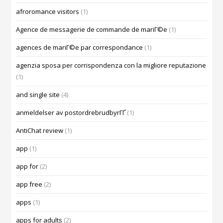
afroromance visitors
(1)
Agence de messagerie de commande de mariГ©e
(1)
agences de mariГ©e par correspondance
(1)
agenzia sposa per corrispondenza con la migliore reputazione
(1)
and single site
(4)
anmeldelser av postordrebrudbyrГҐ
(1)
AntiChat review
(1)
app
(1)
app for
(2)
app free
(2)
apps
(1)
apps for adults
(2)