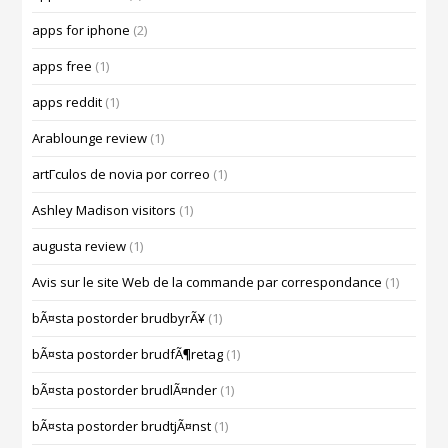
apps for iphone
(2)
apps free
(1)
apps reddit
(1)
Arablounge review
(1)
artГ­culos de novia por correo
(1)
Ashley Madison visitors
(1)
augusta review
(1)
Avis sur le site Web de la commande par correspondance
(1)
bÃ¤sta postorder brudbyrÃ¥
(1)
bÃ¤sta postorder brudfÃ¶retag
(1)
bÃ¤sta postorder brudlÃ¤nder
(1)
bÃ¤sta postorder brudtjÃ¤nst
(1)