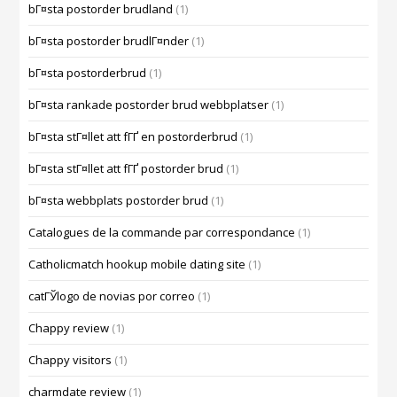
bГ¤sta postorder brudland
(1)
bГ¤sta postorder brudlГ¤nder
(1)
bГ¤sta postorderbrud
(1)
bГ¤sta rankade postorder brud webbplatser
(1)
bГ¤sta stГ¤llet att fГҐ en postorderbrud
(1)
bГ¤sta stГ¤llet att fГҐ postorder brud
(1)
bГ¤sta webbplats postorder brud
(1)
Catalogues de la commande par correspondance
(1)
Catholicmatch hookup mobile dating site
(1)
catГЎlogo de novias por correo
(1)
Chappy review
(1)
Chappy visitors
(1)
charmdate review
(1)