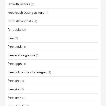
FlirtWith visitors
(1)
Foot Fetish Dating visitors
(1)
football best bets
(1)
for adults
(2)
free
(2)
free adult
(1)
free and single site
(1)
free apps
(1)
free online sites for singles
(1)
free sex
(1)
free site
(2)
free sites
(1)