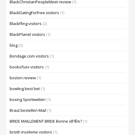
BlackChristianPeopleMeet review
(1)
BlackDatingForFree visitors
(1)
BlackFling visitors
(2)
BlackPlanet visitors
(1)
blog
(2)
Bondage.com visitors
(1)
bookofsex visitors
(1)
boston review
(1)
bowling best bet
(1)
boxing Sportwetten
(1)
Braut bestellen Mail
(1)
BRIDE MAILLEMENT BRIDE Bonne idГ©e?
(1)
bristlr-inceleme visitors
(1)