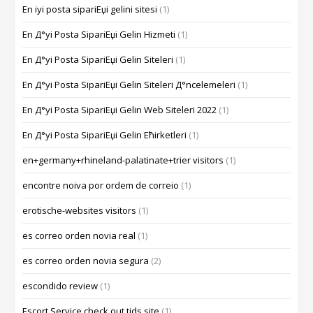
En iyi posta sipariЕџi gelini sitesi
(1)
En Д°yi Posta SipariЕџi Gelin Hizmeti
(1)
En Д°yi Posta SipariЕџi Gelin Siteleri
(1)
En Д°yi Posta SipariЕџi Gelin Siteleri Д°ncelemeleri
(1)
En Д°yi Posta SipariЕџi Gelin Web Siteleri 2022
(1)
En Д°yi Posta SipariЕџi Gelin Ећirketleri
(1)
en+germany+rhineland-palatinate+trier visitors
(1)
encontre noiva por ordem de correio
(1)
erotische-websites visitors
(1)
es correo orden novia real
(1)
es correo orden novia segura
(2)
escondido review
(1)
Escort Service check out tids site
(1)