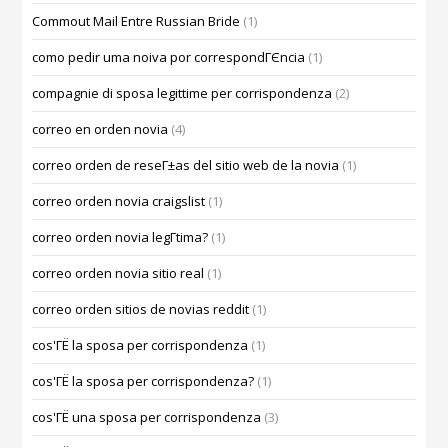
Commout Mail Entre Russian Bride
(1)
como pedir uma noiva por correspondГЄncia
(1)
compagnie di sposa legittime per corrispondenza
(2)
correo en orden novia
(4)
correo orden de reseГ±as del sitio web de la novia
(1)
correo orden novia craigslist
(1)
correo orden novia legГ­tima?
(1)
correo orden novia sitio real
(1)
correo orden sitios de novias reddit
(1)
cos'ГЁ la sposa per corrispondenza
(1)
cos'ГЁ la sposa per corrispondenza?
(1)
cos'ГЁ una sposa per corrispondenza
(3)