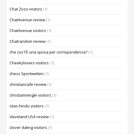
Chat Zozo visitors
(1)
ChatAvenue review
(1)
ChatAvenue visitors
(1)
Chatrandom review
(1)
che cos'ГЁ una sposa per corrispondenza?
(1)
Cheekylovers visitors
(1)
chess Sportwetten
(1)
christiancafe review
(1)
christianmingle visitors
(1)
citas-hindu visitors
(1)
cleveland USA review
(1)
clover dating visitors
(1)