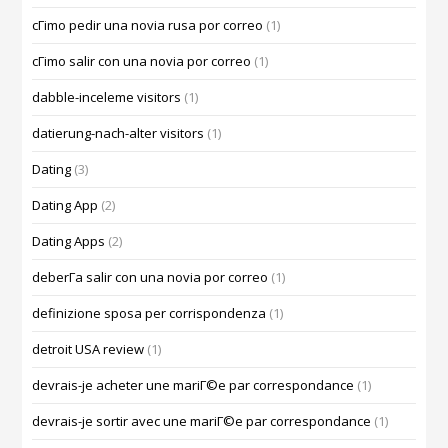
cГіmo pedir una novia rusa por correo
(1)
cГіmo salir con una novia por correo
(1)
dabble-inceleme visitors
(1)
datierung-nach-alter visitors
(1)
Dating
(3)
Dating App
(2)
Dating Apps
(2)
deberГ­a salir con una novia por correo
(1)
definizione sposa per corrispondenza
(1)
detroit USA review
(1)
devrais-je acheter une mariГ©e par correspondance
(1)
devrais-je sortir avec une mariГ©e par correspondance
(1)