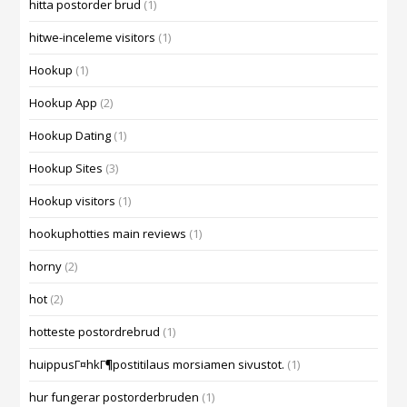
hitta postorder brud
(1)
hitwe-inceleme visitors
(1)
Hookup
(1)
Hookup App
(2)
Hookup Dating
(1)
Hookup Sites
(3)
Hookup visitors
(1)
hookuphotties main reviews
(1)
horny
(2)
hot
(2)
hotteste postordrebrud
(1)
huippusГ¤hkГ¶postitilaus morsiamen sivustot.
(1)
hur fungerar postorderbruden
(1)