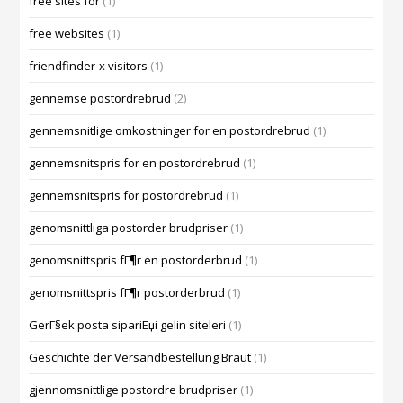
free sites for
(1)
free websites
(1)
friendfinder-x visitors
(1)
gennemse postordrebrud
(2)
gennemsnitlige omkostninger for en postordrebrud
(1)
gennemsnitspris for en postordrebrud
(1)
gennemsnitspris for postordrebrud
(1)
genomsnittliga postorder brudpriser
(1)
genomsnittspris fГ¶r en postorderbrud
(1)
genomsnittspris fГ¶r postorderbrud
(1)
GerГ§ek posta sipariЕџi gelin siteleri
(1)
Geschichte der Versandbestellung Braut
(1)
gjennomsnittlige postordre brudpriser
(1)