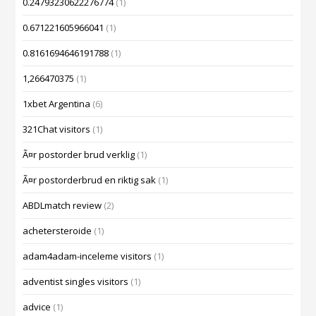
0.24793230622276774
(1)
0.671221605966041
(1)
0.8161694646191788
(1)
1,266470375
(1)
1xbet Argentina
(6)
321Chat visitors
(1)
Ã¤r postorder brud verklig
(1)
Ã¤r postorderbrud en riktig sak
(1)
ABDLmatch review
(2)
achetersteroide
(1)
adam4adam-inceleme visitors
(1)
adventist singles visitors
(1)
advice
(1)