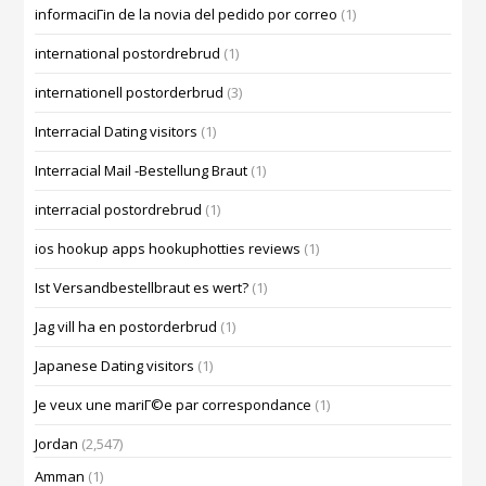
informaciГіn de la novia del pedido por correo
(1)
international postordrebrud
(1)
internationell postorderbrud
(3)
Interracial Dating visitors
(1)
Interracial Mail -Bestellung Braut
(1)
interracial postordrebrud
(1)
ios hookup apps hookuphotties reviews
(1)
Ist Versandbestellbraut es wert?
(1)
Jag vill ha en postorderbrud
(1)
Japanese Dating visitors
(1)
Je veux une mariГ©e par correspondance
(1)
Jordan
(2,547)
Amman
(1)