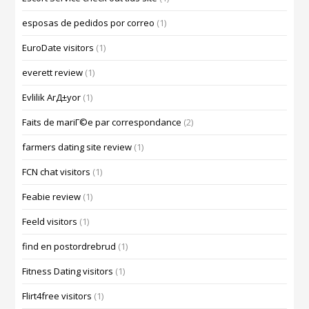
esposas de pedidos por correo
(1)
EuroDate visitors
(1)
everett review
(1)
Evlilik ArД±yor
(1)
Faits de mariГ©e par correspondance
(2)
farmers dating site review
(1)
FCN chat visitors
(1)
Feabie review
(1)
Feeld visitors
(1)
find en postordrebrud
(1)
Fitness Dating visitors
(1)
Flirt4free visitors
(1)