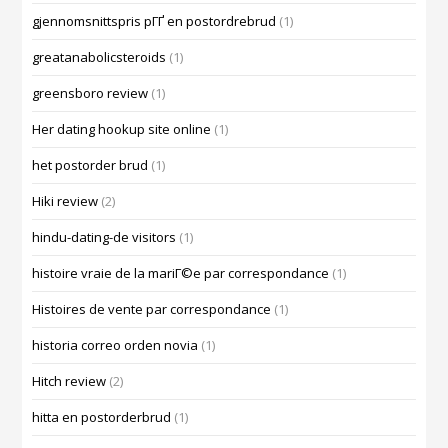
gjennomsnittspris pГҐ en postordrebrud
(1)
greatanabolicsteroids
(1)
greensboro review
(1)
Her dating hookup site online
(1)
het postorder brud
(1)
Hiki review
(2)
hindu-dating-de visitors
(1)
histoire vraie de la mariГ©e par correspondance
(1)
Histoires de vente par correspondance
(1)
historia correo orden novia
(1)
Hitch review
(2)
hitta en postorderbrud
(1)