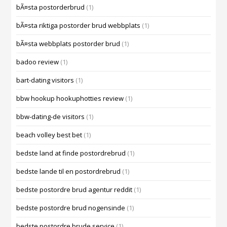
bÃ¤sta postorderbrud
(1)
bÃ¤sta riktiga postorder brud webbplats
(1)
bÃ¤sta webbplats postorder brud
(1)
badoo review
(1)
bart-dating visitors
(1)
bbw hookup hookuphotties review
(1)
bbw-dating-de visitors
(1)
beach volley best bet
(1)
bedste land at finde postordrebrud
(1)
bedste lande til en postordrebrud
(1)
bedste postordre brud agentur reddit
(1)
bedste postordre brud nogensinde
(1)
bedste postordre brude service
(1)