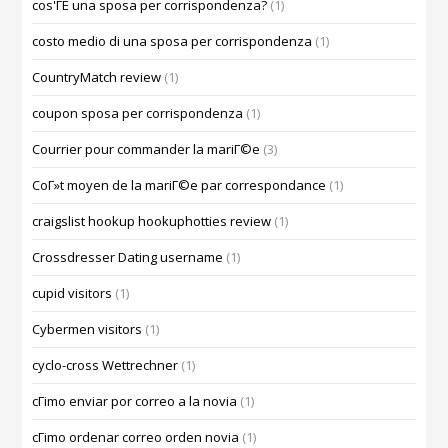
cos'ГЁ una sposa per corrispondenza?
(1)
costo medio di una sposa per corrispondenza
(1)
CountryMatch review
(1)
coupon sposa per corrispondenza
(1)
Courrier pour commander la mariГ©e
(3)
CoГ»t moyen de la mariГ©e par correspondance
(1)
craigslist hookup hookuphotties review
(1)
Crossdresser Dating username
(1)
cupid visitors
(1)
Cybermen visitors
(1)
cyclo-cross Wettrechner
(1)
cГіmo enviar por correo a la novia
(1)
cГіmo ordenar correo orden novia
(1)