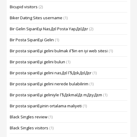
Bicupid visitors
(2)
Biker Dating Sites username
(1)
Bir Gelin SipariЕџi NasД±l Posta YapД±lД±r
(2)
Bir Posta SipariЕџi Gelin
(1)
Bir posta sipariЕџi gelini bulmak iГ§in en iyi web sitesi
(1)
Bir posta sipariЕџi gelini bulun
(1)
Bir posta sipariЕџi gelini nasД±l Г§Д±kД±lД±r
(1)
Bir posta sipariЕџi gelini nerede bulabilirim
(1)
Bir posta sipariЕџi geliniyle Г§Д±kmalД± mД±yД±m
(1)
Bir posta sipariЕџinin ortalama maliyeti
(1)
Black Singles review
(1)
Black Singles visitors
(1)