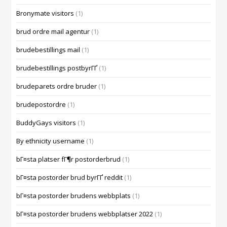
Bronymate visitors
(1)
brud ordre mail agentur
(1)
brudebestillings mail
(1)
brudebestillings postbyrГҐ
(1)
brudeparets ordre bruder
(1)
brudepostordre
(1)
BuddyGays visitors
(1)
By ethnicity username
(1)
bГ¤sta platser fГ¶r postorderbrud
(1)
bГ¤sta postorder brud byrГҐ reddit
(1)
bГ¤sta postorder brudens webbplats
(1)
bГ¤sta postorder brudens webbplatser 2022
(1)