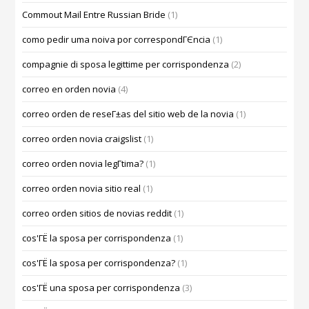
Commout Mail Entre Russian Bride
(1)
como pedir uma noiva por correspondГЄncia
(1)
compagnie di sposa legittime per corrispondenza
(2)
correo en orden novia
(4)
correo orden de reseГ±as del sitio web de la novia
(1)
correo orden novia craigslist
(1)
correo orden novia legГ­tima?
(1)
correo orden novia sitio real
(1)
correo orden sitios de novias reddit
(1)
cos'ГЁ la sposa per corrispondenza
(1)
cos'ГЁ la sposa per corrispondenza?
(1)
cos'ГЁ una sposa per corrispondenza
(3)