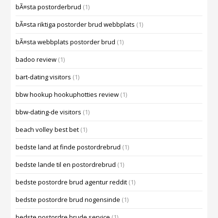
bÃ¤sta postorderbrud
(1)
bÃ¤sta riktiga postorder brud webbplats
(1)
bÃ¤sta webbplats postorder brud
(1)
badoo review
(1)
bart-dating visitors
(1)
bbw hookup hookuphotties review
(1)
bbw-dating-de visitors
(1)
beach volley best bet
(1)
bedste land at finde postordrebrud
(1)
bedste lande til en postordrebrud
(1)
bedste postordre brud agentur reddit
(1)
bedste postordre brud nogensinde
(1)
bedste postordre brude service
(1)