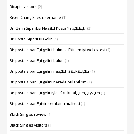
Bicupid visitors
(2)
Biker Dating Sites username
(1)
Bir Gelin SipariЕџi NasД±l Posta YapД±lД±r
(2)
Bir Posta SipariЕџi Gelin
(1)
Bir posta sipariЕџi gelini bulmak iГ§in en iyi web sitesi
(1)
Bir posta sipariЕџi gelini bulun
(1)
Bir posta sipariЕџi gelini nasД±l Г§Д±kД±lД±r
(1)
Bir posta sipariЕџi gelini nerede bulabilirim
(1)
Bir posta sipariЕџi geliniyle Г§Д±kmalД± mД±yД±m
(1)
Bir posta sipariЕџinin ortalama maliyeti
(1)
Black Singles review
(1)
Black Singles visitors
(1)