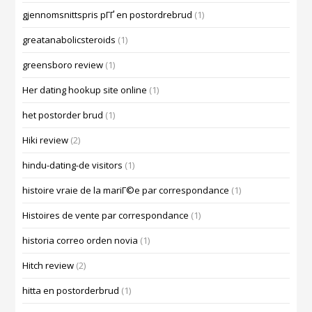
gjennomsnittspris pГҐ en postordrebrud
(1)
greatanabolicsteroids
(1)
greensboro review
(1)
Her dating hookup site online
(1)
het postorder brud
(1)
Hiki review
(2)
hindu-dating-de visitors
(1)
histoire vraie de la mariГ©e par correspondance
(1)
Histoires de vente par correspondance
(1)
historia correo orden novia
(1)
Hitch review
(2)
hitta en postorderbrud
(1)