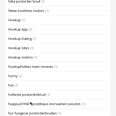
hitta postorder brud
(1)
hitwe-inceleme visitors
(1)
Hookup
(1)
Hookup App
(2)
Hookup Dating
(1)
Hookup Sites
(3)
Hookup visitors
(1)
hookuphotties main reviews
(1)
horny
(2)
hot
(2)
hotteste postordrebrud
(1)
huippusГ¤hkГ¶postitilaus morsiamen sivustot.
(1)
hur fungerar postorderbruden
(1)