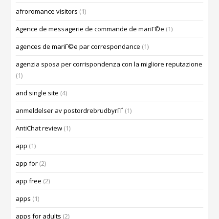
afroromance visitors
(1)
Agence de messagerie de commande de mariГ©e
(1)
agences de mariГ©e par correspondance
(1)
agenzia sposa per corrispondenza con la migliore reputazione
(1)
and single site
(4)
anmeldelser av postordrebrudbyrГҐ
(1)
AntiChat review
(1)
app
(1)
app for
(2)
app free
(2)
apps
(1)
apps for adults
(2)