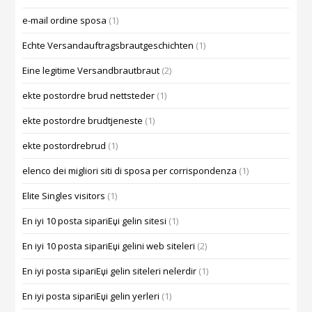
e-mail ordine sposa
(1)
Echte Versandauftragsbrautgeschichten
(1)
Eine legitime Versandbrautbraut
(2)
ekte postordre brud nettsteder
(1)
ekte postordre brudtjeneste
(1)
ekte postordrebrud
(1)
elenco dei migliori siti di sposa per corrispondenza
(1)
Elite Singles visitors
(1)
En iyi 10 posta sipariЕџi gelin sitesi
(1)
En iyi 10 posta sipariЕџi gelini web siteleri
(2)
En iyi posta sipariЕџi gelin siteleri nelerdir
(1)
En iyi posta sipariЕџi gelin yerleri
(1)