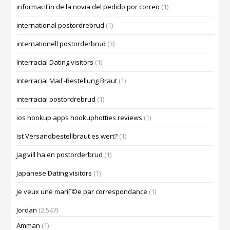
informaciГіn de la novia del pedido por correo
(1)
international postordrebrud
(1)
internationell postorderbrud
(3)
Interracial Dating visitors
(1)
Interracial Mail -Bestellung Braut
(1)
interracial postordrebrud
(1)
ios hookup apps hookuphotties reviews
(1)
Ist Versandbestellbraut es wert?
(1)
Jag vill ha en postorderbrud
(1)
Japanese Dating visitors
(1)
Je veux une mariГ©e par correspondance
(1)
Jordan
(2,547)
Amman
(1)