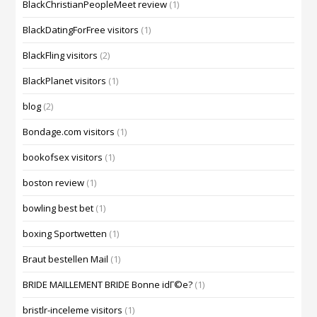
BlackChristianPeopleMeet review
(1)
BlackDatingForFree visitors
(1)
BlackFling visitors
(2)
BlackPlanet visitors
(1)
blog
(2)
Bondage.com visitors
(1)
bookofsex visitors
(1)
boston review
(1)
bowling best bet
(1)
boxing Sportwetten
(1)
Braut bestellen Mail
(1)
BRIDE MAILLEMENT BRIDE Bonne idГ©e?
(1)
bristlr-inceleme visitors
(1)