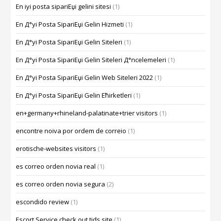
En iyi posta sipariЕџi gelini sitesi
(1)
En Д°yi Posta SipariЕџi Gelin Hizmeti
(1)
En Д°yi Posta SipariЕџi Gelin Siteleri
(1)
En Д°yi Posta SipariЕџi Gelin Siteleri Д°ncelemeleri
(1)
En Д°yi Posta SipariЕџi Gelin Web Siteleri 2022
(1)
En Д°yi Posta SipariЕџi Gelin Ећirketleri
(1)
en+germany+rhineland-palatinate+trier visitors
(1)
encontre noiva por ordem de correio
(1)
erotische-websites visitors
(1)
es correo orden novia real
(1)
es correo orden novia segura
(2)
escondido review
(1)
Escort Service check out tids site
(1)