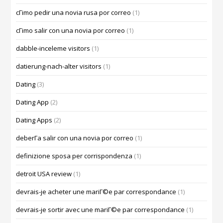
cГіmo pedir una novia rusa por correo
(1)
cГіmo salir con una novia por correo
(1)
dabble-inceleme visitors
(1)
datierung-nach-alter visitors
(1)
Dating
(3)
Dating App
(2)
Dating Apps
(2)
deberГ­a salir con una novia por correo
(1)
definizione sposa per corrispondenza
(1)
detroit USA review
(1)
devrais-je acheter une mariГ©e par correspondance
(1)
devrais-je sortir avec une mariГ©e par correspondance
(1)