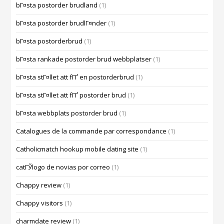
bГ¤sta postorder brudland
(1)
bГ¤sta postorder brudlГ¤nder
(1)
bГ¤sta postorderbrud
(1)
bГ¤sta rankade postorder brud webbplatser
(1)
bГ¤sta stГ¤llet att fГҐ en postorderbrud
(1)
bГ¤sta stГ¤llet att fГҐ postorder brud
(1)
bГ¤sta webbplats postorder brud
(1)
Catalogues de la commande par correspondance
(1)
Catholicmatch hookup mobile dating site
(1)
catГЎlogo de novias por correo
(1)
Chappy review
(1)
Chappy visitors
(1)
charmdate review
(1)