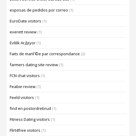
esposas de pedidos por correo
(1)
EuroDate visitors
(1)
everett review
(1)
Evlilik ArД±yor
(1)
Faits de mariГ©e par correspondance
(2)
farmers dating site review
(1)
FCN chat visitors
(1)
Feabie review
(1)
Feeld visitors
(1)
find en postordrebrud
(1)
Fitness Dating visitors
(1)
Flirt4free visitors
(1)