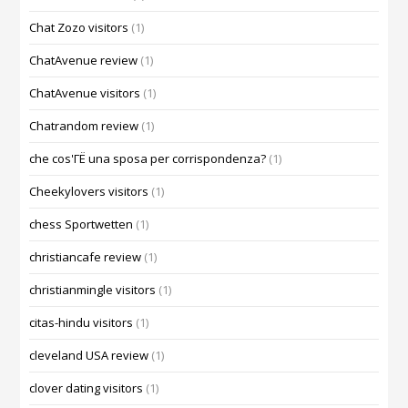
Chat Zozo visitors
(1)
ChatAvenue review
(1)
ChatAvenue visitors
(1)
Chatrandom review
(1)
che cos'ГЁ una sposa per corrispondenza?
(1)
Cheekylovers visitors
(1)
chess Sportwetten
(1)
christiancafe review
(1)
christianmingle visitors
(1)
citas-hindu visitors
(1)
cleveland USA review
(1)
clover dating visitors
(1)