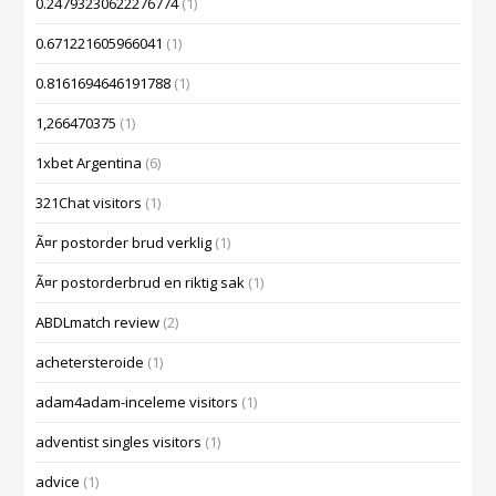
0.24793230622276774
(1)
0.671221605966041
(1)
0.8161694646191788
(1)
1,266470375
(1)
1xbet Argentina
(6)
321Chat visitors
(1)
Ã¤r postorder brud verklig
(1)
Ã¤r postorderbrud en riktig sak
(1)
ABDLmatch review
(2)
achetersteroide
(1)
adam4adam-inceleme visitors
(1)
adventist singles visitors
(1)
advice
(1)