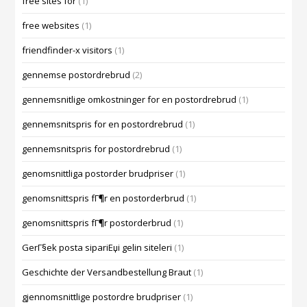
free sites for
(1)
free websites
(1)
friendfinder-x visitors
(1)
gennemse postordrebrud
(2)
gennemsnitlige omkostninger for en postordrebrud
(1)
gennemsnitspris for en postordrebrud
(1)
gennemsnitspris for postordrebrud
(1)
genomsnittliga postorder brudpriser
(1)
genomsnittspris fГ¶r en postorderbrud
(1)
genomsnittspris fГ¶r postorderbrud
(1)
GerГ§ek posta sipariЕџi gelin siteleri
(1)
Geschichte der Versandbestellung Braut
(1)
gjennomsnittlige postordre brudpriser
(1)