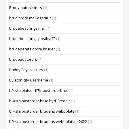
Bronymate visitors
(1)
brud ordre mail agentur
(1)
brudebestillings mail
(1)
brudebestillings postbyrГҐ
(1)
brudeparets ordre bruder
(1)
brudepostordre
(1)
BuddyGays visitors
(1)
By ethnicity username
(1)
bГ¤sta platser fГ¶r postorderbrud
(1)
bГ¤sta postorder brud byrГҐ reddit
(1)
bГ¤sta postorder brudens webbplats
(1)
bГ¤sta postorder brudens webbplatser 2022
(1)