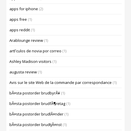
apps for iphone
(2)
apps free
(1)
apps reddit
(1)
Arablounge review
(1)
artГ­culos de novia por correo
(1)
Ashley Madison visitors
(1)
augusta review
(1)
Avis sur le site Web de la commande par correspondance
(1)
bÃ¤sta postorder brudbyrÃ¥
(1)
bÃ¤sta postorder brudfÃ¶retag
(1)
bÃ¤sta postorder brudlÃ¤nder
(1)
bÃ¤sta postorder brudtjÃ¤nst
(1)