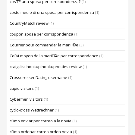
cos'ГЁ una sposa per corrispondenza?
(1)
costo medio di una sposa per corrispondenza
(1)
CountryMatch review
(1)
coupon sposa per corrispondenza
(1)
Courrier pour commander la mariГ©e
(3)
CoГ»t moyen de la mariГ©e par correspondance
(1)
craigslist hookup hookuphotties review
(1)
Crossdresser Dating username
(1)
cupid visitors
(1)
Cybermen visitors
(1)
cyclo-cross Wettrechner
(1)
cГіmo enviar por correo a la novia
(1)
cГіmo ordenar correo orden novia
(1)