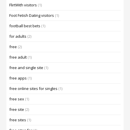
FlirtWith visitors
(1)
Foot Fetish Dating visitors
(1)
football best bets
(1)
for adults
(2)
free
(2)
free adult
(1)
free and single site
(1)
free apps
(1)
free online sites for singles
(1)
free sex
(1)
free site
(2)
free sites
(1)