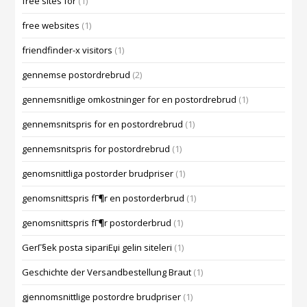
free sites for
(1)
free websites
(1)
friendfinder-x visitors
(1)
gennemse postordrebrud
(2)
gennemsnitlige omkostninger for en postordrebrud
(1)
gennemsnitspris for en postordrebrud
(1)
gennemsnitspris for postordrebrud
(1)
genomsnittliga postorder brudpriser
(1)
genomsnittspris fГ¶r en postorderbrud
(1)
genomsnittspris fГ¶r postorderbrud
(1)
GerГ§ek posta sipariЕџi gelin siteleri
(1)
Geschichte der Versandbestellung Braut
(1)
gjennomsnittlige postordre brudpriser
(1)