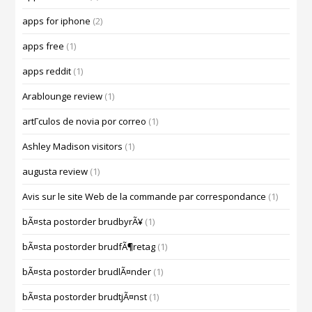
apps for iphone
(2)
apps free
(1)
apps reddit
(1)
Arablounge review
(1)
artГ­culos de novia por correo
(1)
Ashley Madison visitors
(1)
augusta review
(1)
Avis sur le site Web de la commande par correspondance
(1)
bÃ¤sta postorder brudbyrÃ¥
(1)
bÃ¤sta postorder brudfÃ¶retag
(1)
bÃ¤sta postorder brudlÃ¤nder
(1)
bÃ¤sta postorder brudtjÃ¤nst
(1)