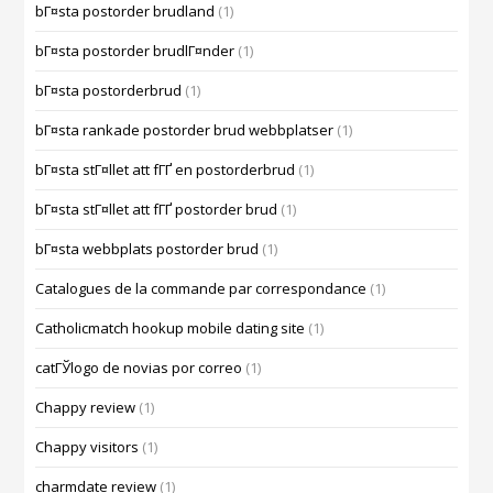
bГ¤sta postorder brudland
(1)
bГ¤sta postorder brudlГ¤nder
(1)
bГ¤sta postorderbrud
(1)
bГ¤sta rankade postorder brud webbplatser
(1)
bГ¤sta stГ¤llet att fГҐ en postorderbrud
(1)
bГ¤sta stГ¤llet att fГҐ postorder brud
(1)
bГ¤sta webbplats postorder brud
(1)
Catalogues de la commande par correspondance
(1)
Catholicmatch hookup mobile dating site
(1)
catГЎlogo de novias por correo
(1)
Chappy review
(1)
Chappy visitors
(1)
charmdate review
(1)