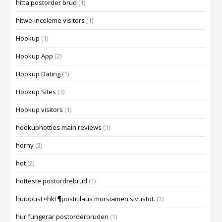
hitta postorder brud
(1)
hitwe-inceleme visitors
(1)
Hookup
(1)
Hookup App
(2)
Hookup Dating
(1)
Hookup Sites
(3)
Hookup visitors
(1)
hookuphotties main reviews
(1)
horny
(2)
hot
(2)
hotteste postordrebrud
(1)
huippusГ¤hkГ¶postitilaus morsiamen sivustot.
(1)
hur fungerar postorderbruden
(1)