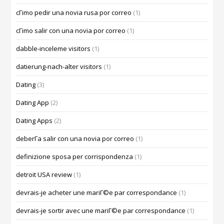
cГіmo pedir una novia rusa por correo
(1)
cГіmo salir con una novia por correo
(1)
dabble-inceleme visitors
(1)
datierung-nach-alter visitors
(1)
Dating
(3)
Dating App
(2)
Dating Apps
(2)
deberГ­a salir con una novia por correo
(1)
definizione sposa per corrispondenza
(1)
detroit USA review
(1)
devrais-je acheter une mariГ©e par correspondance
(1)
devrais-je sortir avec une mariГ©e par correspondance
(1)