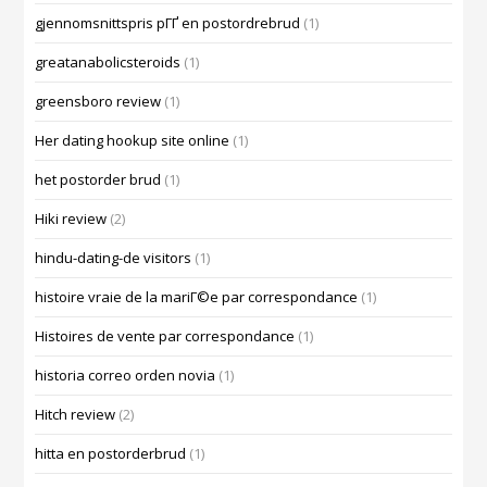
gjennomsnittspris pГҐ en postordrebrud
(1)
greatanabolicsteroids
(1)
greensboro review
(1)
Her dating hookup site online
(1)
het postorder brud
(1)
Hiki review
(2)
hindu-dating-de visitors
(1)
histoire vraie de la mariГ©e par correspondance
(1)
Histoires de vente par correspondance
(1)
historia correo orden novia
(1)
Hitch review
(2)
hitta en postorderbrud
(1)