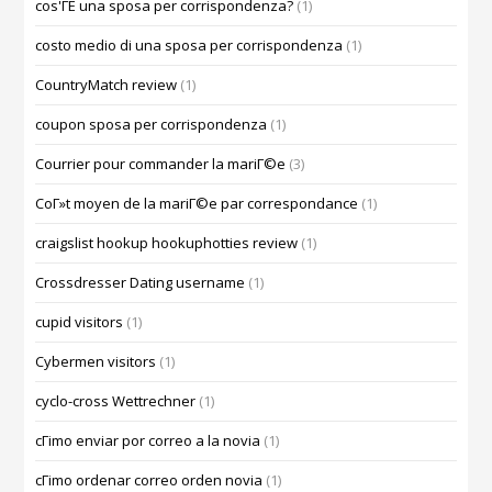
cos'ГЁ una sposa per corrispondenza?
(1)
costo medio di una sposa per corrispondenza
(1)
CountryMatch review
(1)
coupon sposa per corrispondenza
(1)
Courrier pour commander la mariГ©e
(3)
CoГ»t moyen de la mariГ©e par correspondance
(1)
craigslist hookup hookuphotties review
(1)
Crossdresser Dating username
(1)
cupid visitors
(1)
Cybermen visitors
(1)
cyclo-cross Wettrechner
(1)
cГіmo enviar por correo a la novia
(1)
cГіmo ordenar correo orden novia
(1)