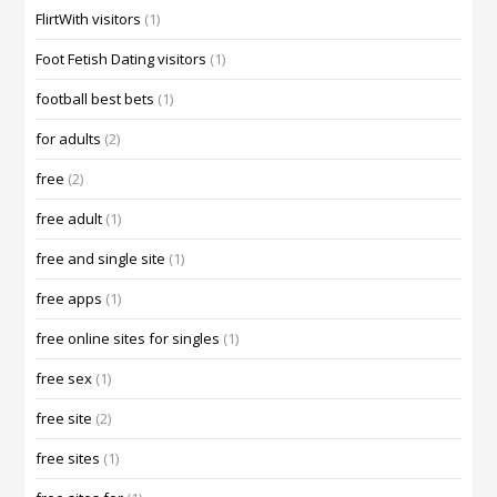
FlirtWith visitors
(1)
Foot Fetish Dating visitors
(1)
football best bets
(1)
for adults
(2)
free
(2)
free adult
(1)
free and single site
(1)
free apps
(1)
free online sites for singles
(1)
free sex
(1)
free site
(2)
free sites
(1)