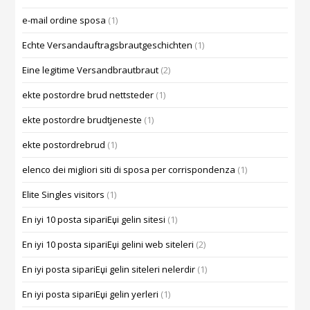
e-mail ordine sposa
(1)
Echte Versandauftragsbrautgeschichten
(1)
Eine legitime Versandbrautbraut
(2)
ekte postordre brud nettsteder
(1)
ekte postordre brudtjeneste
(1)
ekte postordrebrud
(1)
elenco dei migliori siti di sposa per corrispondenza
(1)
Elite Singles visitors
(1)
En iyi 10 posta sipariЕџi gelin sitesi
(1)
En iyi 10 posta sipariЕџi gelini web siteleri
(2)
En iyi posta sipariЕџi gelin siteleri nelerdir
(1)
En iyi posta sipariЕџi gelin yerleri
(1)