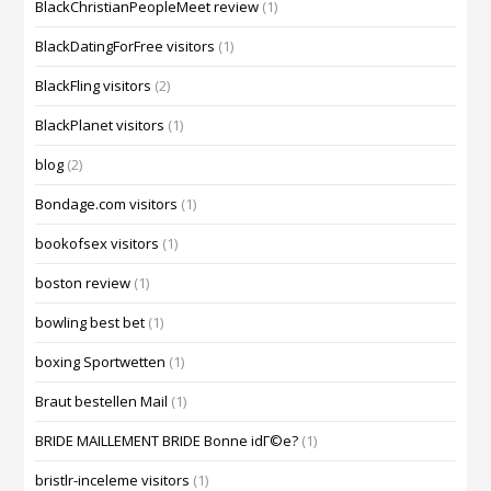
BlackChristianPeopleMeet review
(1)
BlackDatingForFree visitors
(1)
BlackFling visitors
(2)
BlackPlanet visitors
(1)
blog
(2)
Bondage.com visitors
(1)
bookofsex visitors
(1)
boston review
(1)
bowling best bet
(1)
boxing Sportwetten
(1)
Braut bestellen Mail
(1)
BRIDE MAILLEMENT BRIDE Bonne idГ©e?
(1)
bristlr-inceleme visitors
(1)