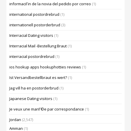
informaciГіn de la novia del pedido por correo
(1)
international postordrebrud
(1)
internationell postorderbrud
(3)
Interracial Dating visitors
(1)
Interracial Mail -Bestellung Braut
(1)
interracial postordrebrud
(1)
ios hookup apps hookuphotties reviews
(1)
Ist Versandbestellbraut es wert?
(1)
Jag vill ha en postorderbrud
(1)
Japanese Dating visitors
(1)
Je veux une mariГ©e par correspondance
(1)
Jordan
(2,547)
Amman
(1)