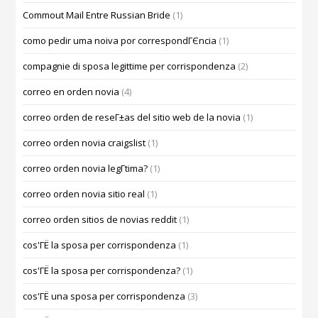
Commout Mail Entre Russian Bride
(1)
como pedir uma noiva por correspondГЄncia
(1)
compagnie di sposa legittime per corrispondenza
(2)
correo en orden novia
(4)
correo orden de reseГ±as del sitio web de la novia
(1)
correo orden novia craigslist
(1)
correo orden novia legГ­tima?
(1)
correo orden novia sitio real
(1)
correo orden sitios de novias reddit
(1)
cos'ГЁ la sposa per corrispondenza
(1)
cos'ГЁ la sposa per corrispondenza?
(1)
cos'ГЁ una sposa per corrispondenza
(3)