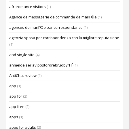
afroromance visitors
(1)
Agence de messagerie de commande de mariГ©e
(1)
agences de mariГ©e par correspondance
(1)
agenzia sposa per corrispondenza con la migliore reputazione
(1)
and single site
(4)
anmeldelser av postordrebrudbyrГҐ
(1)
AntiChat review
(1)
app
(1)
app for
(2)
app free
(2)
apps
(1)
apps for adults
(2)