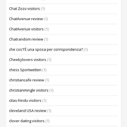
Chat Zozo visitors
(1)
ChatAvenue review
(1)
ChatAvenue visitors
(1)
Chatrandom review
(1)
che cos'ГЁ una sposa per corrispondenza?
(1)
Cheekylovers visitors
(1)
chess Sportwetten
(1)
christiancafe review
(1)
christianmingle visitors
(1)
citas-hindu visitors
(1)
cleveland USA review
(1)
clover dating visitors
(1)