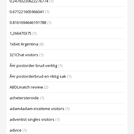
0.24793230622276774
(1)
0.671221605966041
(1)
0.8161694646191788
(1)
1,266470375
(1)
1xbet Argentina
(6)
321Chat visitors
(1)
Ã¤r postorder brud verklig
(1)
Ã¤r postorderbrud en riktig sak
(1)
ABDLmatch review
(2)
achetersteroide
(1)
adam4adam-inceleme visitors
(1)
adventist singles visitors
(1)
advice
(1)