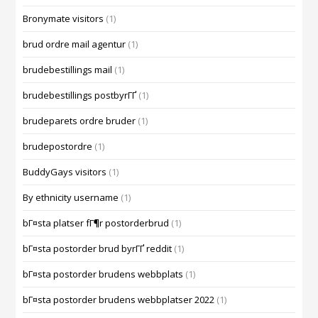
Bronymate visitors
(1)
brud ordre mail agentur
(1)
brudebestillings mail
(1)
brudebestillings postbyrГҐ
(1)
brudeparets ordre bruder
(1)
brudepostordre
(1)
BuddyGays visitors
(1)
By ethnicity username
(1)
bГ¤sta platser fГ¶r postorderbrud
(1)
bГ¤sta postorder brud byrГҐ reddit
(1)
bГ¤sta postorder brudens webbplats
(1)
bГ¤sta postorder brudens webbplatser 2022
(1)