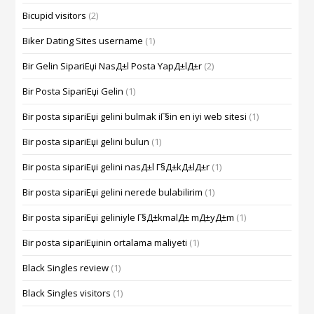
Bicupid visitors
(2)
Biker Dating Sites username
(1)
Bir Gelin SipariЕџi NasД±l Posta YapД±lД±r
(2)
Bir Posta SipariЕџi Gelin
(1)
Bir posta sipariЕџi gelini bulmak iГ§in en iyi web sitesi
(1)
Bir posta sipariЕџi gelini bulun
(1)
Bir posta sipariЕџi gelini nasД±l Г§Д±kД±lД±r
(1)
Bir posta sipariЕџi gelini nerede bulabilirim
(1)
Bir posta sipariЕџi geliniyle Г§Д±kmalД± mД±yД±m
(1)
Bir posta sipariЕџinin ortalama maliyeti
(1)
Black Singles review
(1)
Black Singles visitors
(1)