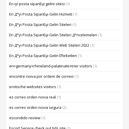
En iyi posta sipariЕџi gelini sitesi
(1)
En Д°yi Posta SipariЕџi Gelin Hizmeti
(1)
En Д°yi Posta SipariЕџi Gelin Siteleri
(1)
En Д°yi Posta SipariЕџi Gelin Siteleri Д°ncelemeleri
(1)
En Д°yi Posta SipariЕџi Gelin Web Siteleri 2022
(1)
En Д°yi Posta SipariЕџi Gelin Ећirketleri
(1)
en+germany+rhineland-palatinate+trier visitors
(1)
encontre noiva por ordem de correio
(1)
erotische-websites visitors
(1)
es correo orden novia real
(1)
es correo orden novia segura
(2)
escondido review
(1)
Escort Service check out tids site
(1)