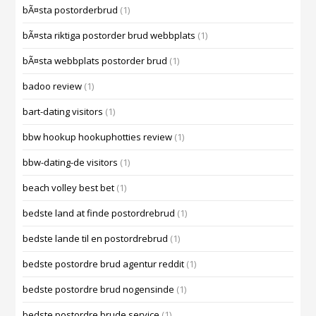
bÃ¤sta postorderbrud
(1)
bÃ¤sta riktiga postorder brud webbplats
(1)
bÃ¤sta webbplats postorder brud
(1)
badoo review
(1)
bart-dating visitors
(1)
bbw hookup hookuphotties review
(1)
bbw-dating-de visitors
(1)
beach volley best bet
(1)
bedste land at finde postordrebrud
(1)
bedste lande til en postordrebrud
(1)
bedste postordre brud agentur reddit
(1)
bedste postordre brud nogensinde
(1)
bedste postordre brude service
(1)