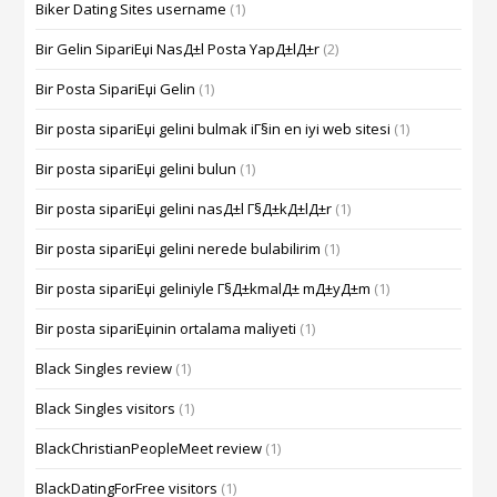
Biker Dating Sites username
(1)
Bir Gelin SipariЕџi NasД±l Posta YapД±lД±r
(2)
Bir Posta SipariЕџi Gelin
(1)
Bir posta sipariЕџi gelini bulmak iГ§in en iyi web sitesi
(1)
Bir posta sipariЕџi gelini bulun
(1)
Bir posta sipariЕџi gelini nasД±l Г§Д±kД±lД±r
(1)
Bir posta sipariЕџi gelini nerede bulabilirim
(1)
Bir posta sipariЕџi geliniyle Г§Д±kmalД± mД±yД±m
(1)
Bir posta sipariЕџinin ortalama maliyeti
(1)
Black Singles review
(1)
Black Singles visitors
(1)
BlackChristianPeopleMeet review
(1)
BlackDatingForFree visitors
(1)