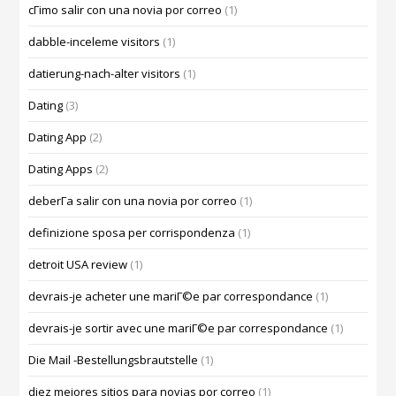
cГіmo salir con una novia por correo
(1)
dabble-inceleme visitors
(1)
datierung-nach-alter visitors
(1)
Dating
(3)
Dating App
(2)
Dating Apps
(2)
deberГ­a salir con una novia por correo
(1)
definizione sposa per corrispondenza
(1)
detroit USA review
(1)
devrais-je acheter une mariГ©e par correspondance
(1)
devrais-je sortir avec une mariГ©e par correspondance
(1)
Die Mail -Bestellungsbrautstelle
(1)
diez mejores sitios para novias por correo
(1)