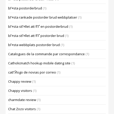
bГ¤sta postorderbrud
(1)
bГ¤sta rankade postorder brud webbplatser
(1)
bГ¤sta stГ¤llet att fГҐ en postorderbrud
(1)
bГ¤sta stГ¤llet att fГҐ postorder brud
(1)
bГ¤sta webbplats postorder brud
(1)
Catalogues de la commande par correspondance
(1)
Catholicmatch hookup mobile dating site
(1)
catГЎlogo de novias por correo
(1)
Chappy review
(1)
Chappy visitors
(1)
charmdate review
(1)
Chat Zozo visitors
(1)