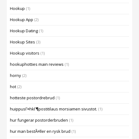
Hookup
(1)
Hookup App
(2)
Hookup Dating
(1)
Hookup Sites
(3)
Hookup visitors
(1)
hookuphotties main reviews
(1)
horny
(2)
hot
(2)
hotteste postordrebrud
(1)
huippusГ¤hkГ¶postitilaus morsiamen sivustot.
(1)
hur fungerar postorderbruden
(1)
hur man bestÃ¤ller en rysk brud
(1)