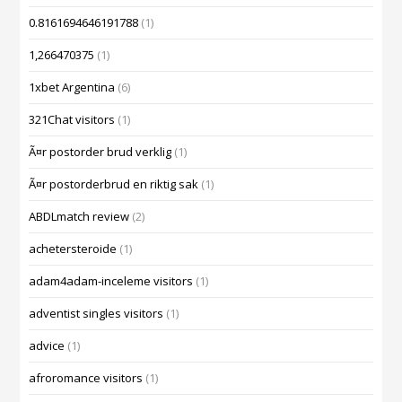
0.8161694646191788
(1)
1,266470375
(1)
1xbet Argentina
(6)
321Chat visitors
(1)
Ã¤r postorder brud verklig
(1)
Ã¤r postorderbrud en riktig sak
(1)
ABDLmatch review
(2)
achetersteroide
(1)
adam4adam-inceleme visitors
(1)
adventist singles visitors
(1)
advice
(1)
afroromance visitors
(1)