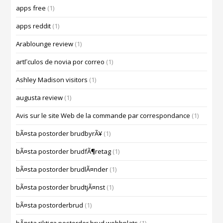
apps free
(1)
apps reddit
(1)
Arablounge review
(1)
artГ­culos de novia por correo
(1)
Ashley Madison visitors
(1)
augusta review
(1)
Avis sur le site Web de la commande par correspondance
(1)
bÃ¤sta postorder brudbyrÃ¥
(1)
bÃ¤sta postorder brudfÃ¶retag
(1)
bÃ¤sta postorder brudlÃ¤nder
(1)
bÃ¤sta postorder brudtjÃ¤nst
(1)
bÃ¤sta postorderbrud
(1)