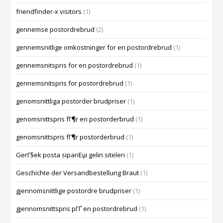
friendfinder-x visitors
(1)
gennemse postordrebrud
(2)
gennemsnitlige omkostninger for en postordrebrud
(1)
gennemsnitspris for en postordrebrud
(1)
gennemsnitspris for postordrebrud
(1)
genomsnittliga postorder brudpriser
(1)
genomsnittspris fГ¶r en postorderbrud
(1)
genomsnittspris fГ¶r postorderbrud
(1)
GerГ§ek posta sipariЕџi gelin siteleri
(1)
Geschichte der Versandbestellung Braut
(1)
gjennomsnittlige postordre brudpriser
(1)
gjennomsnittspris pГҐ en postordrebrud
(1)