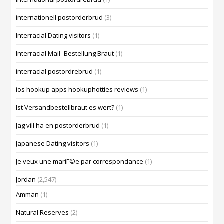
internationell postorderbrud
(3)
Interracial Dating visitors
(1)
Interracial Mail -Bestellung Braut
(1)
interracial postordrebrud
(1)
ios hookup apps hookuphotties reviews
(1)
Ist Versandbestellbraut es wert?
(1)
Jag vill ha en postorderbrud
(1)
Japanese Dating visitors
(1)
Je veux une mariГ©e par correspondance
(1)
Jordan
(2,547)
Amman
(1)
Natural Reserves
(2)