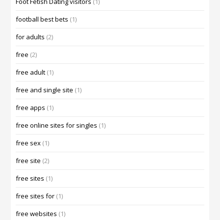
Foot Fetish Dating visitors
(1)
football best bets
(1)
for adults
(2)
free
(2)
free adult
(1)
free and single site
(1)
free apps
(1)
free online sites for singles
(1)
free sex
(1)
free site
(2)
free sites
(1)
free sites for
(1)
free websites
(1)