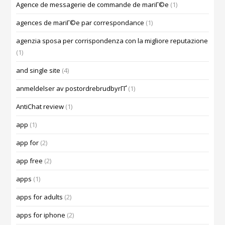
Agence de messagerie de commande de mariГ©e
(1)
agences de mariГ©e par correspondance
(1)
agenzia sposa per corrispondenza con la migliore reputazione
(1)
and single site
(4)
anmeldelser av postordrebrudbyrГҐ
(1)
AntiChat review
(1)
app
(1)
app for
(2)
app free
(2)
apps
(1)
apps for adults
(2)
apps for iphone
(2)