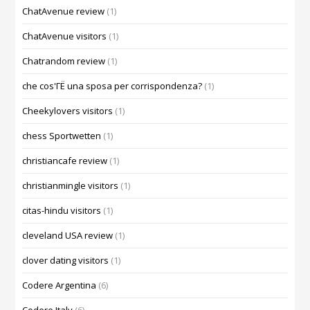
ChatAvenue review
(1)
ChatAvenue visitors
(1)
Chatrandom review
(1)
che cos'ГЁ una sposa per corrispondenza?
(1)
Cheekylovers visitors
(1)
chess Sportwetten
(1)
christiancafe review
(1)
christianmingle visitors
(1)
citas-hindu visitors
(1)
cleveland USA review
(1)
clover dating visitors
(1)
Codere Argentina
(6)