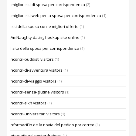
i migliori siti di sposa per corrispondenza
(2)
i migliori siti web per la sposa per corrispondenza
(1)
i siti della sposa con le migliori offerte
(1)
IAmNaughty dating hookup site online
(1)
il sito della sposa per corrispondenza
(1)
incontri-buddisti visitors
(1)
incontri-di-avventura visitors
(1)
incontri-di-viaggio visitors
(1)
incontri-senza-glutine visitors
(1)
incontri-sikh visitors
(1)
incontri-universitari visitors
(1)
informaciГіn de la novia del pedido por correo
(1)
international postordrebrud
(1)