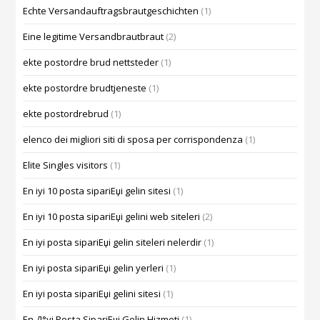
Echte Versandauftragsbrautgeschichten
(1)
Eine legitime Versandbrautbraut
(2)
ekte postordre brud nettsteder
(1)
ekte postordre brudtjeneste
(1)
ekte postordrebrud
(1)
elenco dei migliori siti di sposa per corrispondenza
(1)
Elite Singles visitors
(1)
En iyi 10 posta sipariЕџi gelin sitesi
(1)
En iyi 10 posta sipariЕџi gelini web siteleri
(2)
En iyi posta sipariЕџi gelin siteleri nelerdir
(1)
En iyi posta sipariЕџi gelin yerleri
(1)
En iyi posta sipariЕџi gelini sitesi
(1)
En Д°yi Posta SipariЕџi Gelin Hizmeti
(1)