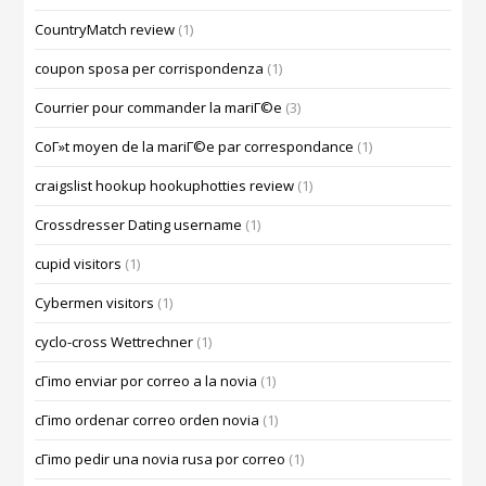
CountryMatch review
(1)
coupon sposa per corrispondenza
(1)
Courrier pour commander la mariГ©e
(3)
CoГ»t moyen de la mariГ©e par correspondance
(1)
craigslist hookup hookuphotties review
(1)
Crossdresser Dating username
(1)
cupid visitors
(1)
Cybermen visitors
(1)
cyclo-cross Wettrechner
(1)
cГіmo enviar por correo a la novia
(1)
cГіmo ordenar correo orden novia
(1)
cГіmo pedir una novia rusa por correo
(1)