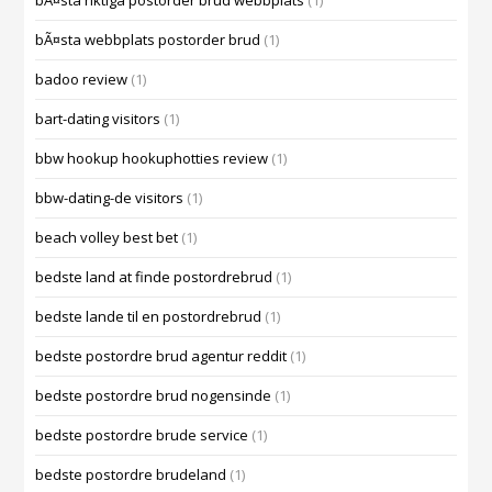
bÃ¤sta riktiga postorder brud webbplats
(1)
bÃ¤sta webbplats postorder brud
(1)
badoo review
(1)
bart-dating visitors
(1)
bbw hookup hookuphotties review
(1)
bbw-dating-de visitors
(1)
beach volley best bet
(1)
bedste land at finde postordrebrud
(1)
bedste lande til en postordrebrud
(1)
bedste postordre brud agentur reddit
(1)
bedste postordre brud nogensinde
(1)
bedste postordre brude service
(1)
bedste postordre brudeland
(1)