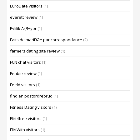
EuroDate visitors
(1)
everett review
(1)
Evlilik ArД±yor
(1)
Faits de mariГ©e par correspondance
(2)
farmers dating site review
(1)
FCN chat visitors
(1)
Feabie review
(1)
Feeld visitors
(1)
find en postordrebrud
(1)
Fitness Dating visitors
(1)
Flirt4free visitors
(1)
FlirtWith visitors
(1)