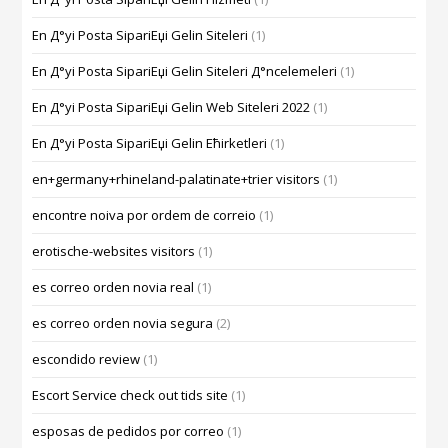
En Д°yi Posta SipariЕџi Gelin Siteleri
(1)
En Д°yi Posta SipariЕџi Gelin Siteleri Д°ncelemeleri
(1)
En Д°yi Posta SipariЕџi Gelin Web Siteleri 2022
(1)
En Д°yi Posta SipariЕџi Gelin Ећirketleri
(1)
en+germany+rhineland-palatinate+trier visitors
(1)
encontre noiva por ordem de correio
(1)
erotische-websites visitors
(1)
es correo orden novia real
(1)
es correo orden novia segura
(2)
escondido review
(1)
Escort Service check out tids site
(1)
esposas de pedidos por correo
(1)