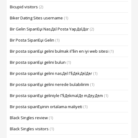
Bicupid visitors
(2)
Biker Dating Sites username
(1)
Bir Gelin SipariЕџi NasД±l Posta YapД±lД±r
(2)
Bir Posta SipariЕџi Gelin
(1)
Bir posta sipariЕџi gelini bulmak iГ§in en iyi web sitesi
(1)
Bir posta sipariЕџi gelini bulun
(1)
Bir posta sipariЕџi gelini nasД±l Г§Д±kД±lД±r
(1)
Bir posta sipariЕџi gelini nerede bulabilirim
(1)
Bir posta sipariЕџi geliniyle Г§Д±kmalД± mД±yД±m
(1)
Bir posta sipariЕџinin ortalama maliyeti
(1)
Black Singles review
(1)
Black Singles visitors
(1)