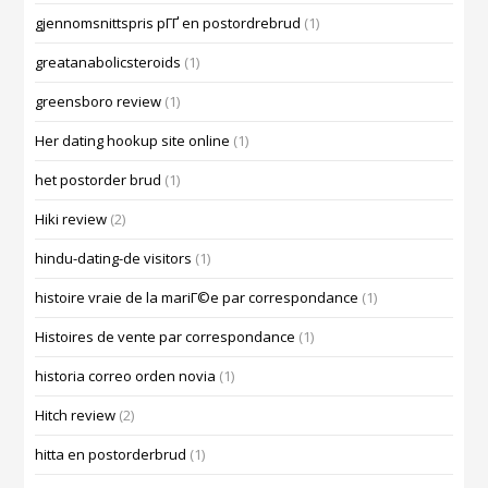
gjennomsnittspris pГҐ en postordrebrud
(1)
greatanabolicsteroids
(1)
greensboro review
(1)
Her dating hookup site online
(1)
het postorder brud
(1)
Hiki review
(2)
hindu-dating-de visitors
(1)
histoire vraie de la mariГ©e par correspondance
(1)
Histoires de vente par correspondance
(1)
historia correo orden novia
(1)
Hitch review
(2)
hitta en postorderbrud
(1)