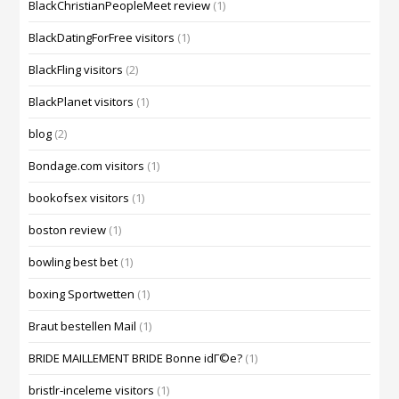
BlackChristianPeopleMeet review
(1)
BlackDatingForFree visitors
(1)
BlackFling visitors
(2)
BlackPlanet visitors
(1)
blog
(2)
Bondage.com visitors
(1)
bookofsex visitors
(1)
boston review
(1)
bowling best bet
(1)
boxing Sportwetten
(1)
Braut bestellen Mail
(1)
BRIDE MAILLEMENT BRIDE Bonne idГ©e?
(1)
bristlr-inceleme visitors
(1)