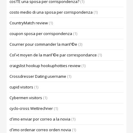
cos'ГЁ una sposa per corrispondenza?
(1)
costo medio di una sposa per corrispondenza
(1)
CountryMatch review
(1)
coupon sposa per corrispondenza
(1)
Courrier pour commander la mariГ©e
(3)
CoГ»t moyen de la mariГ©e par correspondance
(1)
craigslist hookup hookuphotties review
(1)
Crossdresser Dating username
(1)
cupid visitors
(1)
Cybermen visitors
(1)
cyclo-cross Wettrechner
(1)
cГіmo enviar por correo a la novia
(1)
cГіmo ordenar correo orden novia
(1)