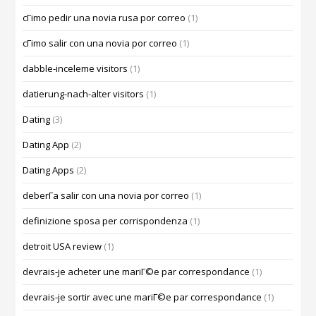
cГіmo pedir una novia rusa por correo
(1)
cГіmo salir con una novia por correo
(1)
dabble-inceleme visitors
(1)
datierung-nach-alter visitors
(1)
Dating
(3)
Dating App
(2)
Dating Apps
(2)
deberГ­a salir con una novia por correo
(1)
definizione sposa per corrispondenza
(1)
detroit USA review
(1)
devrais-je acheter une mariГ©e par correspondance
(1)
devrais-je sortir avec une mariГ©e par correspondance
(1)