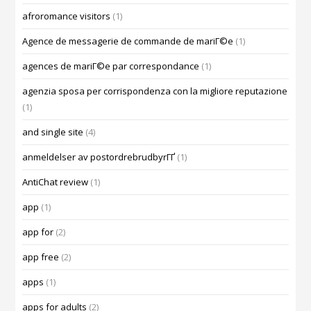
afroromance visitors
(1)
Agence de messagerie de commande de mariГ©e
(1)
agences de mariГ©e par correspondance
(1)
agenzia sposa per corrispondenza con la migliore reputazione
(1)
and single site
(4)
anmeldelser av postordrebrudbyrГҐ
(1)
AntiChat review
(1)
app
(1)
app for
(2)
app free
(2)
apps
(1)
apps for adults
(2)