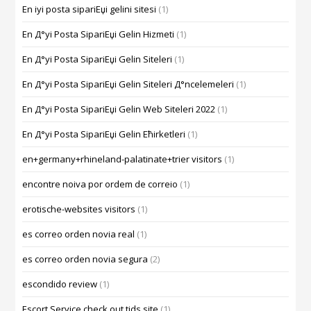
En iyi posta sipariЕџi gelini sitesi
(1)
En Д°yi Posta SipariЕџi Gelin Hizmeti
(1)
En Д°yi Posta SipariЕџi Gelin Siteleri
(1)
En Д°yi Posta SipariЕџi Gelin Siteleri Д°ncelemeleri
(1)
En Д°yi Posta SipariЕџi Gelin Web Siteleri 2022
(1)
En Д°yi Posta SipariЕџi Gelin Ећirketleri
(1)
en+germany+rhineland-palatinate+trier visitors
(1)
encontre noiva por ordem de correio
(1)
erotische-websites visitors
(1)
es correo orden novia real
(1)
es correo orden novia segura
(2)
escondido review
(1)
Escort Service check out tids site
(1)