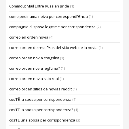
Commout Mail Entre Russian Bride
(1)
como pedir uma noiva por correspondГЄncia
(1)
compagnie di sposa legittime per corrispondenza
(2)
correo en orden novia
(4)
correo orden de reseГ±as del sitio web de la novia
(1)
correo orden novia craigslist
(1)
correo orden novia legГ­tima?
(1)
correo orden novia sitio real
(1)
correo orden sitios de novias reddit
(1)
cos'ГЁ la sposa per corrispondenza
(1)
cos'ГЁ la sposa per corrispondenza?
(1)
cos'ГЁ una sposa per corrispondenza
(3)