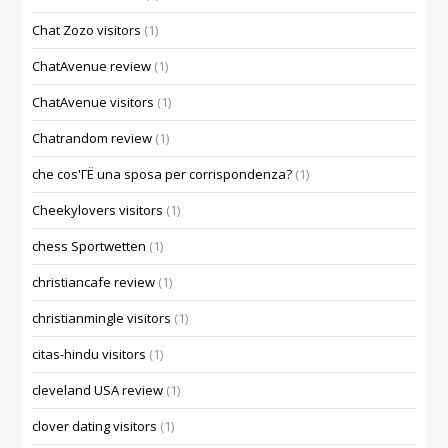
Chat Zozo visitors
(1)
ChatAvenue review
(1)
ChatAvenue visitors
(1)
Chatrandom review
(1)
che cos'ГЁ una sposa per corrispondenza?
(1)
Cheekylovers visitors
(1)
chess Sportwetten
(1)
christiancafe review
(1)
christianmingle visitors
(1)
citas-hindu visitors
(1)
cleveland USA review
(1)
clover dating visitors
(1)