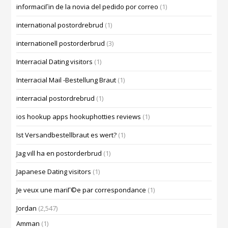
informaciГіn de la novia del pedido por correo
(1)
international postordrebrud
(1)
internationell postorderbrud
(3)
Interracial Dating visitors
(1)
Interracial Mail -Bestellung Braut
(1)
interracial postordrebrud
(1)
ios hookup apps hookuphotties reviews
(1)
Ist Versandbestellbraut es wert?
(1)
Jag vill ha en postorderbrud
(1)
Japanese Dating visitors
(1)
Je veux une mariГ©e par correspondance
(1)
Jordan
(2,547)
Amman
(1)