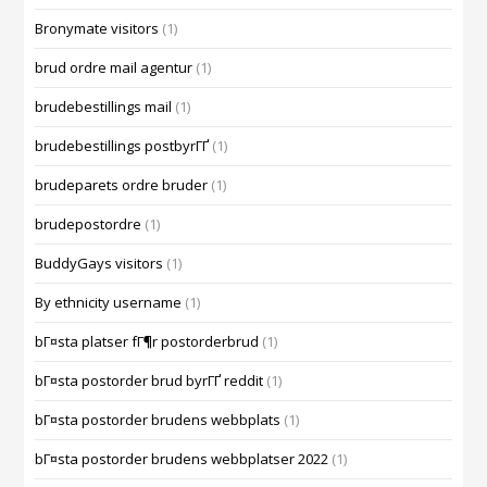
Bronymate visitors
(1)
brud ordre mail agentur
(1)
brudebestillings mail
(1)
brudebestillings postbyrГҐ
(1)
brudeparets ordre bruder
(1)
brudepostordre
(1)
BuddyGays visitors
(1)
By ethnicity username
(1)
bГ¤sta platser fГ¶r postorderbrud
(1)
bГ¤sta postorder brud byrГҐ reddit
(1)
bГ¤sta postorder brudens webbplats
(1)
bГ¤sta postorder brudens webbplatser 2022
(1)