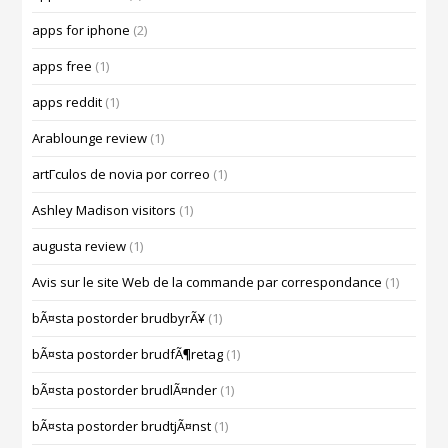
apps for iphone
(2)
apps free
(1)
apps reddit
(1)
Arablounge review
(1)
artГ­culos de novia por correo
(1)
Ashley Madison visitors
(1)
augusta review
(1)
Avis sur le site Web de la commande par correspondance
(1)
bÃ¤sta postorder brudbyrÃ¥
(1)
bÃ¤sta postorder brudfÃ¶retag
(1)
bÃ¤sta postorder brudlÃ¤nder
(1)
bÃ¤sta postorder brudtjÃ¤nst
(1)