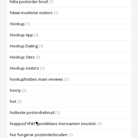
hitta postorder brud
(1)
hitwe-inceleme visitors
(1)
Hookup
(1)
Hookup App
(2)
Hookup Dating
(1)
Hookup Sites
(3)
Hookup visitors
(1)
hookuphotties main reviews
(1)
horny
(2)
hot
(2)
hotteste postordrebrud
(1)
huippusГ¤hkГ¶postitilaus morsiamen sivustot.
(1)
hur fungerar postorderbruden
(1)