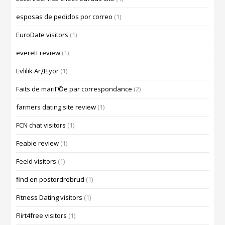
esposas de pedidos por correo
(1)
EuroDate visitors
(1)
everett review
(1)
Evlilik ArД±yor
(1)
Faits de mariГ©e par correspondance
(2)
farmers dating site review
(1)
FCN chat visitors
(1)
Feabie review
(1)
Feeld visitors
(1)
find en postordrebrud
(1)
Fitness Dating visitors
(1)
Flirt4free visitors
(1)