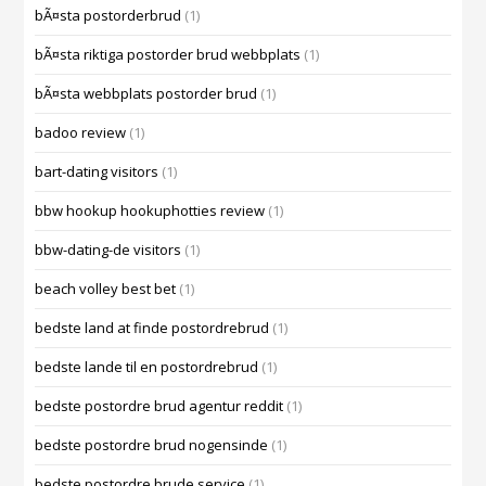
bÃ¤sta postorderbrud
(1)
bÃ¤sta riktiga postorder brud webbplats
(1)
bÃ¤sta webbplats postorder brud
(1)
badoo review
(1)
bart-dating visitors
(1)
bbw hookup hookuphotties review
(1)
bbw-dating-de visitors
(1)
beach volley best bet
(1)
bedste land at finde postordrebrud
(1)
bedste lande til en postordrebrud
(1)
bedste postordre brud agentur reddit
(1)
bedste postordre brud nogensinde
(1)
bedste postordre brude service
(1)