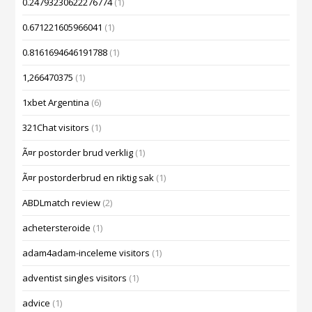
0.24793230622276774
(1)
0.671221605966041
(1)
0.8161694646191788
(1)
1,266470375
(1)
1xbet Argentina
(6)
321Chat visitors
(1)
Ã¤r postorder brud verklig
(1)
Ã¤r postorderbrud en riktig sak
(1)
ABDLmatch review
(2)
achetersteroide
(1)
adam4adam-inceleme visitors
(1)
adventist singles visitors
(1)
advice
(1)