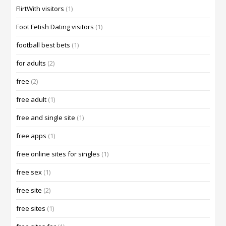
FlirtWith visitors
(1)
Foot Fetish Dating visitors
(1)
football best bets
(1)
for adults
(2)
free
(2)
free adult
(1)
free and single site
(1)
free apps
(1)
free online sites for singles
(1)
free sex
(1)
free site
(2)
free sites
(1)