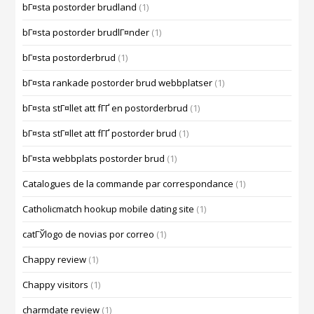
bГ¤sta postorder brudland
(1)
bГ¤sta postorder brudlГ¤nder
(1)
bГ¤sta postorderbrud
(1)
bГ¤sta rankade postorder brud webbplatser
(1)
bГ¤sta stГ¤llet att fГҐ en postorderbrud
(1)
bГ¤sta stГ¤llet att fГҐ postorder brud
(1)
bГ¤sta webbplats postorder brud
(1)
Catalogues de la commande par correspondance
(1)
Catholicmatch hookup mobile dating site
(1)
catГЎlogo de novias por correo
(1)
Chappy review
(1)
Chappy visitors
(1)
charmdate review
(1)