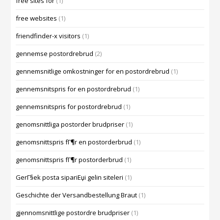
free sites for
(1)
free websites
(1)
friendfinder-x visitors
(1)
gennemse postordrebrud
(2)
gennemsnitlige omkostninger for en postordrebrud
(1)
gennemsnitspris for en postordrebrud
(1)
gennemsnitspris for postordrebrud
(1)
genomsnittliga postorder brudpriser
(1)
genomsnittspris fГ¶r en postorderbrud
(1)
genomsnittspris fГ¶r postorderbrud
(1)
GerГ§ek posta sipariЕџi gelin siteleri
(1)
Geschichte der Versandbestellung Braut
(1)
gjennomsnittlige postordre brudpriser
(1)