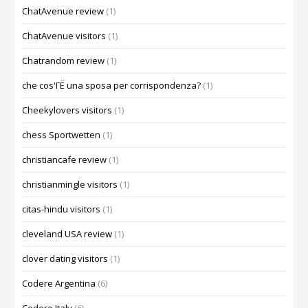
ChatAvenue review
(1)
ChatAvenue visitors
(1)
Chatrandom review
(1)
che cos'ГЁ una sposa per corrispondenza?
(1)
Cheekylovers visitors
(1)
chess Sportwetten
(1)
christiancafe review
(1)
christianmingle visitors
(1)
citas-hindu visitors
(1)
cleveland USA review
(1)
clover dating visitors
(1)
Codere Argentina
(6)