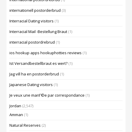
internationell postorderbrud
(3)
Interracial Dating visitors
(1)
Interracial Mail -Bestellung Braut
(1)
interracial postordrebrud
(1)
ios hookup apps hookuphotties reviews
(1)
Ist Versandbestellbraut es wert?
(1)
Jag vill ha en postorderbrud
(1)
Japanese Dating visitors
(1)
Je veux une mariГ©e par correspondance
(1)
Jordan
(2,547)
Amman
(1)
Natural Reserves
(2)