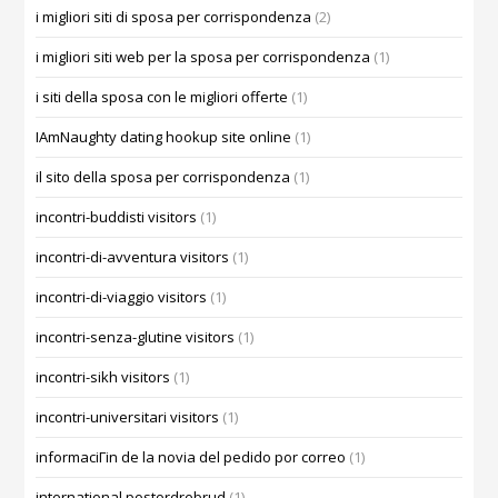
i migliori siti di sposa per corrispondenza
(2)
i migliori siti web per la sposa per corrispondenza
(1)
i siti della sposa con le migliori offerte
(1)
IAmNaughty dating hookup site online
(1)
il sito della sposa per corrispondenza
(1)
incontri-buddisti visitors
(1)
incontri-di-avventura visitors
(1)
incontri-di-viaggio visitors
(1)
incontri-senza-glutine visitors
(1)
incontri-sikh visitors
(1)
incontri-universitari visitors
(1)
informaciГіn de la novia del pedido por correo
(1)
international postordrebrud
(1)