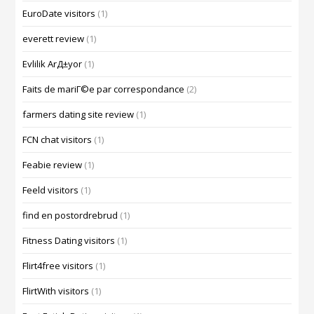
EuroDate visitors
(1)
everett review
(1)
Evlilik ArД±yor
(1)
Faits de mariГ©e par correspondance
(2)
farmers dating site review
(1)
FCN chat visitors
(1)
Feabie review
(1)
Feeld visitors
(1)
find en postordrebrud
(1)
Fitness Dating visitors
(1)
Flirt4free visitors
(1)
FlirtWith visitors
(1)