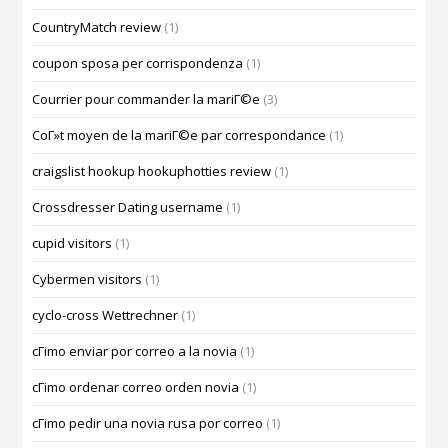
CountryMatch review
(1)
coupon sposa per corrispondenza
(1)
Courrier pour commander la mariГ©e
(3)
CoГ»t moyen de la mariГ©e par correspondance
(1)
craigslist hookup hookuphotties review
(1)
Crossdresser Dating username
(1)
cupid visitors
(1)
Cybermen visitors
(1)
cyclo-cross Wettrechner
(1)
cГіmo enviar por correo a la novia
(1)
cГіmo ordenar correo orden novia
(1)
cГіmo pedir una novia rusa por correo
(1)