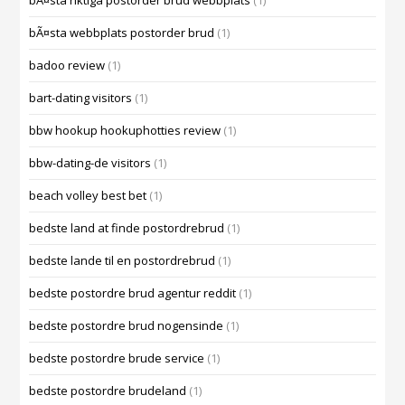
bÃ¤sta riktiga postorder brud webbplats
(1)
bÃ¤sta webbplats postorder brud
(1)
badoo review
(1)
bart-dating visitors
(1)
bbw hookup hookuphotties review
(1)
bbw-dating-de visitors
(1)
beach volley best bet
(1)
bedste land at finde postordrebrud
(1)
bedste lande til en postordrebrud
(1)
bedste postordre brud agentur reddit
(1)
bedste postordre brud nogensinde
(1)
bedste postordre brude service
(1)
bedste postordre brudeland
(1)