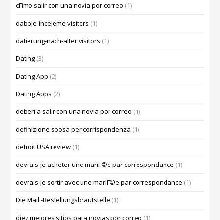
cГіmo salir con una novia por correo
(1)
dabble-inceleme visitors
(1)
datierung-nach-alter visitors
(1)
Dating
(3)
Dating App
(2)
Dating Apps
(2)
deberГ­a salir con una novia por correo
(1)
definizione sposa per corrispondenza
(1)
detroit USA review
(1)
devrais-je acheter une mariГ©e par correspondance
(1)
devrais-je sortir avec une mariГ©e par correspondance
(1)
Die Mail -Bestellungsbrautstelle
(1)
diez mejores sitios para novias por correo
(1)