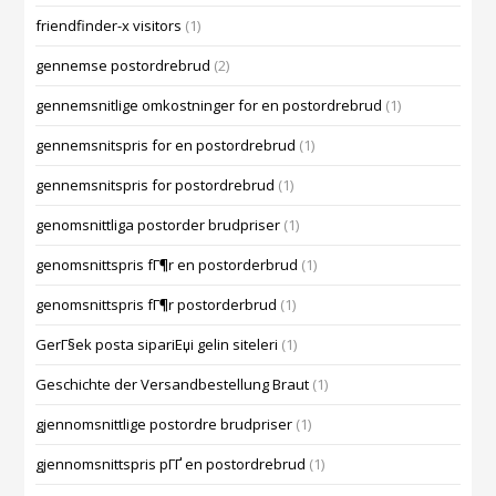
friendfinder-x visitors
(1)
gennemse postordrebrud
(2)
gennemsnitlige omkostninger for en postordrebrud
(1)
gennemsnitspris for en postordrebrud
(1)
gennemsnitspris for postordrebrud
(1)
genomsnittliga postorder brudpriser
(1)
genomsnittspris fГ¶r en postorderbrud
(1)
genomsnittspris fГ¶r postorderbrud
(1)
GerГ§ek posta sipariЕџi gelin siteleri
(1)
Geschichte der Versandbestellung Braut
(1)
gjennomsnittlige postordre brudpriser
(1)
gjennomsnittspris pГҐ en postordrebrud
(1)