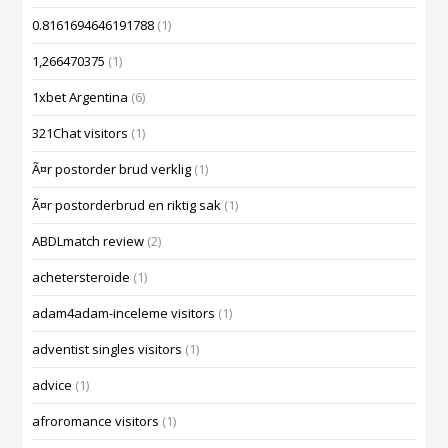
0.8161694646191788
(1)
1,266470375
(1)
1xbet Argentina
(6)
321Chat visitors
(1)
Ã¤r postorder brud verklig
(1)
Ã¤r postorderbrud en riktig sak
(1)
ABDLmatch review
(2)
achetersteroide
(1)
adam4adam-inceleme visitors
(1)
adventist singles visitors
(1)
advice
(1)
afroromance visitors
(1)