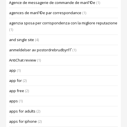
Agence de messagerie de commande de mariГ©e
(1)
agences de mariГ©e par correspondance
(1)
agenzia sposa per corrispondenza con la migliore reputazione
(1)
and single site
(4)
anmeldelser av postordrebrudbyrГҐ
(1)
AntiChat review
(1)
app
(1)
app for
(2)
app free
(2)
apps
(1)
apps for adults
(2)
apps for iphone
(2)