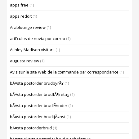
apps free
(1)
apps reddit
(1)
Arablounge review
(1)
artГ­culos de novia por correo
(1)
Ashley Madison visitors
(1)
augusta review
(1)
Avis sur le site Web de la commande par correspondance
(1)
bÃ¤sta postorder brudbyrÃ¥
(1)
bÃ¤sta postorder brudfÃ¶retag
(1)
bÃ¤sta postorder brudlÃ¤nder
(1)
bÃ¤sta postorder brudtjÃ¤nst
(1)
bÃ¤sta postorderbrud
(1)