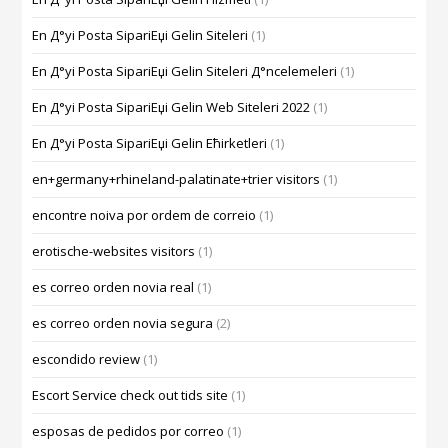
En Д°yi Posta SipariЕџi Gelin Siteleri
(1)
En Д°yi Posta SipariЕџi Gelin Siteleri Д°ncelemeleri
(1)
En Д°yi Posta SipariЕџi Gelin Web Siteleri 2022
(1)
En Д°yi Posta SipariЕџi Gelin Ећirketleri
(1)
en+germany+rhineland-palatinate+trier visitors
(1)
encontre noiva por ordem de correio
(1)
erotische-websites visitors
(1)
es correo orden novia real
(1)
es correo orden novia segura
(2)
escondido review
(1)
Escort Service check out tids site
(1)
esposas de pedidos por correo
(1)