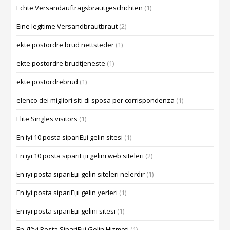
Echte Versandauftragsbrautgeschichten
(1)
Eine legitime Versandbrautbraut
(2)
ekte postordre brud nettsteder
(1)
ekte postordre brudtjeneste
(1)
ekte postordrebrud
(1)
elenco dei migliori siti di sposa per corrispondenza
(1)
Elite Singles visitors
(1)
En iyi 10 posta sipariЕџi gelin sitesi
(1)
En iyi 10 posta sipariЕџi gelini web siteleri
(2)
En iyi posta sipariЕџi gelin siteleri nelerdir
(1)
En iyi posta sipariЕџi gelin yerleri
(1)
En iyi posta sipariЕџi gelini sitesi
(1)
En Д°yi Posta SipariЕџi Gelin Hizmeti
(1)