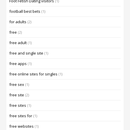
Foot Fetish Dating visitors
(1)
football best bets
(1)
for adults
(2)
free
(2)
free adult
(1)
free and single site
(1)
free apps
(1)
free online sites for singles
(1)
free sex
(1)
free site
(2)
free sites
(1)
free sites for
(1)
free websites
(1)