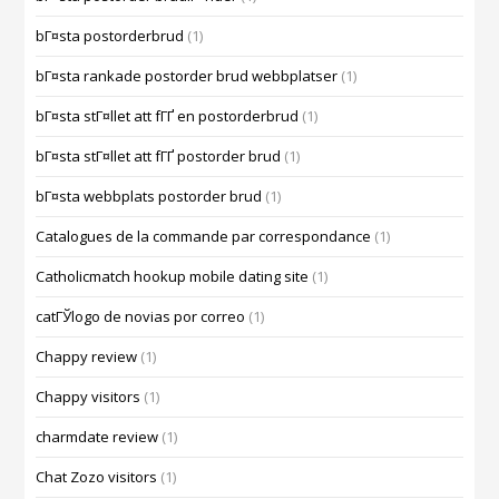
bГ¤sta postorderbrud
(1)
bГ¤sta rankade postorder brud webbplatser
(1)
bГ¤sta stГ¤llet att fГҐ en postorderbrud
(1)
bГ¤sta stГ¤llet att fГҐ postorder brud
(1)
bГ¤sta webbplats postorder brud
(1)
Catalogues de la commande par correspondance
(1)
Catholicmatch hookup mobile dating site
(1)
catГЎlogo de novias por correo
(1)
Chappy review
(1)
Chappy visitors
(1)
charmdate review
(1)
Chat Zozo visitors
(1)