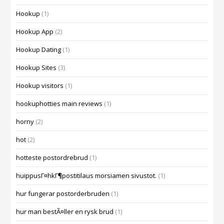
Hookup
(1)
Hookup App
(2)
Hookup Dating
(1)
Hookup Sites
(3)
Hookup visitors
(1)
hookuphotties main reviews
(1)
horny
(2)
hot
(2)
hotteste postordrebrud
(1)
huippusГ¤hkГ¶postitilaus morsiamen sivustot.
(1)
hur fungerar postorderbruden
(1)
hur man bestÃ¤ller en rysk brud
(1)