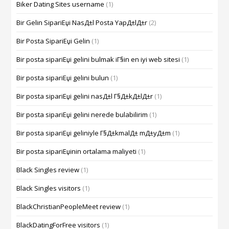
Biker Dating Sites username
(1)
Bir Gelin SipariЕџi NasД±l Posta YapД±lД±r
(2)
Bir Posta SipariЕџi Gelin
(1)
Bir posta sipariЕџi gelini bulmak iГ§in en iyi web sitesi
(1)
Bir posta sipariЕџi gelini bulun
(1)
Bir posta sipariЕџi gelini nasД±l Г§Д±kД±lД±r
(1)
Bir posta sipariЕџi gelini nerede bulabilirim
(1)
Bir posta sipariЕџi geliniyle Г§Д±kmalД± mД±yД±m
(1)
Bir posta sipariЕџinin ortalama maliyeti
(1)
Black Singles review
(1)
Black Singles visitors
(1)
BlackChristianPeopleMeet review
(1)
BlackDatingForFree visitors
(1)