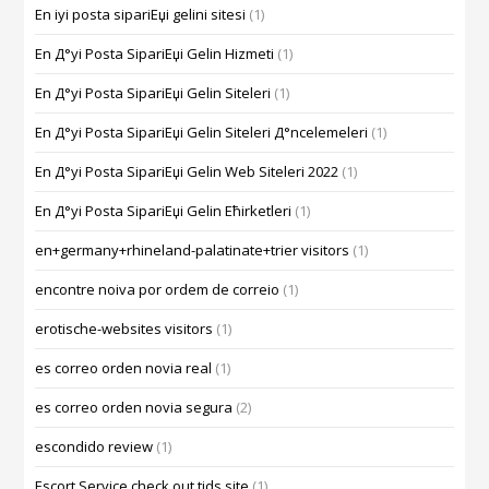
En iyi posta sipariЕџi gelini sitesi
(1)
En Д°yi Posta SipariЕџi Gelin Hizmeti
(1)
En Д°yi Posta SipariЕџi Gelin Siteleri
(1)
En Д°yi Posta SipariЕџi Gelin Siteleri Д°ncelemeleri
(1)
En Д°yi Posta SipariЕџi Gelin Web Siteleri 2022
(1)
En Д°yi Posta SipariЕџi Gelin Ећirketleri
(1)
en+germany+rhineland-palatinate+trier visitors
(1)
encontre noiva por ordem de correio
(1)
erotische-websites visitors
(1)
es correo orden novia real
(1)
es correo orden novia segura
(2)
escondido review
(1)
Escort Service check out tids site
(1)