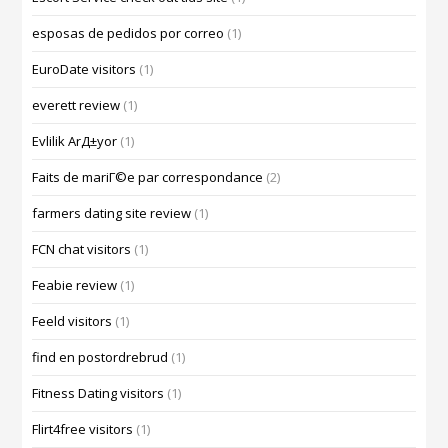
esposas de pedidos por correo
(1)
EuroDate visitors
(1)
everett review
(1)
Evlilik ArД±yor
(1)
Faits de mariГ©e par correspondance
(2)
farmers dating site review
(1)
FCN chat visitors
(1)
Feabie review
(1)
Feeld visitors
(1)
find en postordrebrud
(1)
Fitness Dating visitors
(1)
Flirt4free visitors
(1)