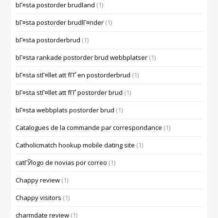
bГ¤sta postorder brudland
(1)
bГ¤sta postorder brudlГ¤nder
(1)
bГ¤sta postorderbrud
(1)
bГ¤sta rankade postorder brud webbplatser
(1)
bГ¤sta stГ¤llet att fГҐ en postorderbrud
(1)
bГ¤sta stГ¤llet att fГҐ postorder brud
(1)
bГ¤sta webbplats postorder brud
(1)
Catalogues de la commande par correspondance
(1)
Catholicmatch hookup mobile dating site
(1)
catГЎlogo de novias por correo
(1)
Chappy review
(1)
Chappy visitors
(1)
charmdate review
(1)