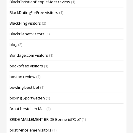
BlackChristianPeopleMeet review
(1)
BlackDatingForFree visitors
(1)
BlackFling visitors
(2)
BlackPlanet visitors
(1)
blog
(2)
Bondage.com visitors
(1)
bookofsex visitors
(1)
boston review
(1)
bowling best bet
(1)
boxing Sportwetten
(1)
Braut bestellen Mail
(1)
BRIDE MAILLEMENT BRIDE Bonne idГ©e?
(1)
bristlr-inceleme visitors
(1)