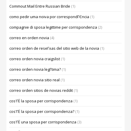
Commout Mail Entre Russian Bride
(1)
como pedir uma noiva por correspondГЄncia
(1)
compagnie di sposa legittime per corrispondenza
(2)
correo en orden novia
(4)
correo orden de reseГ±as del sitio web de la novia
(1)
correo orden novia craigslist
(1)
correo orden novia legГ­tima?
(1)
correo orden novia sitio real
(1)
correo orden sitios de novias reddit
(1)
cos'ГЁ la sposa per corrispondenza
(1)
cos'ГЁ la sposa per corrispondenza?
(1)
cos'ГЁ una sposa per corrispondenza
(3)