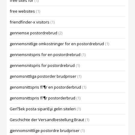
free sites for
(1)
free websites
(1)
friendfinder-x visitors
(1)
gennemse postordrebrud
(2)
gennemsnitlige omkostninger for en postordrebrud
(1)
gennemsnitspris for en postordrebrud
(1)
gennemsnitspris for postordrebrud
(1)
genomsnittliga postorder brudpriser
(1)
genomsnittspris fГ¶r en postorderbrud
(1)
genomsnittspris fГ¶r postorderbrud
(1)
GerГ§ek posta sipariЕџi gelin siteleri
(1)
Geschichte der Versandbestellung Braut
(1)
gjennomsnittlige postordre brudpriser
(1)