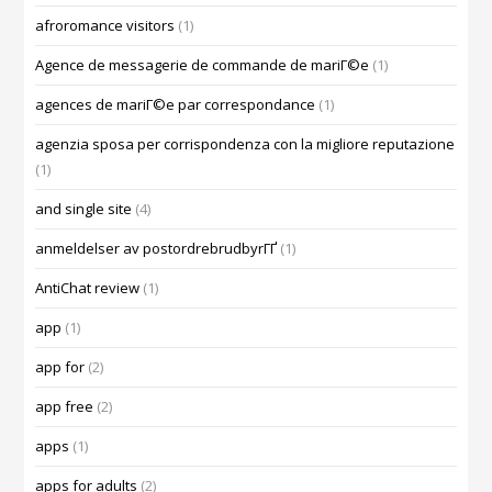
afroromance visitors
(1)
Agence de messagerie de commande de mariГ©e
(1)
agences de mariГ©e par correspondance
(1)
agenzia sposa per corrispondenza con la migliore reputazione
(1)
and single site
(4)
anmeldelser av postordrebrudbyrГҐ
(1)
AntiChat review
(1)
app
(1)
app for
(2)
app free
(2)
apps
(1)
apps for adults
(2)