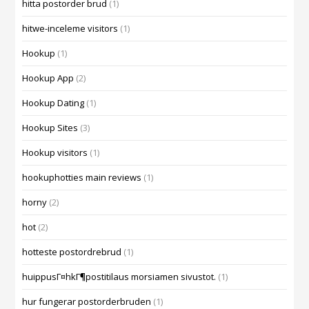
hitta postorder brud
(1)
hitwe-inceleme visitors
(1)
Hookup
(1)
Hookup App
(2)
Hookup Dating
(1)
Hookup Sites
(3)
Hookup visitors
(1)
hookuphotties main reviews
(1)
horny
(2)
hot
(2)
hotteste postordrebrud
(1)
huippusГ¤hkГ¶postitilaus morsiamen sivustot.
(1)
hur fungerar postorderbruden
(1)