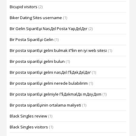
Bicupid visitors
(2)
Biker Dating Sites username
(1)
Bir Gelin SipariЕџi NasД±l Posta YapД±lД±r
(2)
Bir Posta SipariЕџi Gelin
(1)
Bir posta sipariЕџi gelini bulmak iГ§in en iyi web sitesi
(1)
Bir posta sipariЕџi gelini bulun
(1)
Bir posta sipariЕџi gelini nasД±l Г§Д±kД±lД±r
(1)
Bir posta sipariЕџi gelini nerede bulabilirim
(1)
Bir posta sipariЕџi geliniyle Г§Д±kmalД± mД±yД±m
(1)
Bir posta sipariЕџinin ortalama maliyeti
(1)
Black Singles review
(1)
Black Singles visitors
(1)