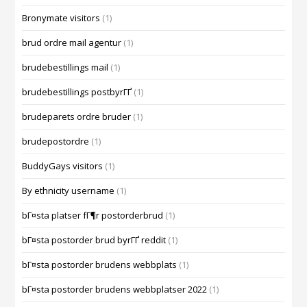
Bronymate visitors
(1)
brud ordre mail agentur
(1)
brudebestillings mail
(1)
brudebestillings postbyrГҐ
(1)
brudeparets ordre bruder
(1)
brudepostordre
(1)
BuddyGays visitors
(1)
By ethnicity username
(1)
bГ¤sta platser fГ¶r postorderbrud
(1)
bГ¤sta postorder brud byrГҐ reddit
(1)
bГ¤sta postorder brudens webbplats
(1)
bГ¤sta postorder brudens webbplatser 2022
(1)