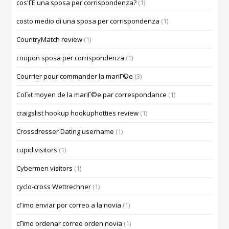
cos'ГЁ una sposa per corrispondenza?
(1)
costo medio di una sposa per corrispondenza
(1)
CountryMatch review
(1)
coupon sposa per corrispondenza
(1)
Courrier pour commander la mariГ©e
(3)
CoГ»t moyen de la mariГ©e par correspondance
(1)
craigslist hookup hookuphotties review
(1)
Crossdresser Dating username
(1)
cupid visitors
(1)
Cybermen visitors
(1)
cyclo-cross Wettrechner
(1)
cГіmo enviar por correo a la novia
(1)
cГіmo ordenar correo orden novia
(1)