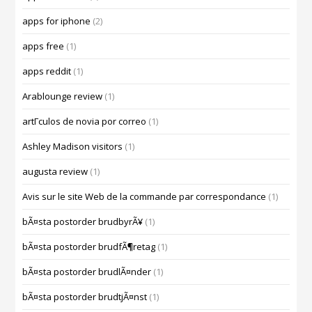
apps for iphone
(2)
apps free
(1)
apps reddit
(1)
Arablounge review
(1)
artГ­culos de novia por correo
(1)
Ashley Madison visitors
(1)
augusta review
(1)
Avis sur le site Web de la commande par correspondance
(1)
bÃ¤sta postorder brudbyrÃ¥
(1)
bÃ¤sta postorder brudfÃ¶retag
(1)
bÃ¤sta postorder brudlÃ¤nder
(1)
bÃ¤sta postorder brudtjÃ¤nst
(1)