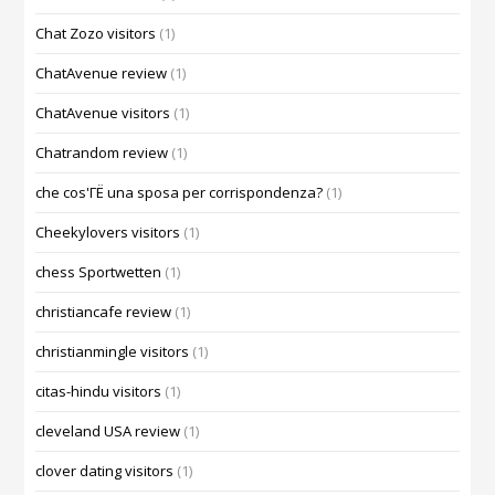
Chat Zozo visitors
(1)
ChatAvenue review
(1)
ChatAvenue visitors
(1)
Chatrandom review
(1)
che cos'ГЁ una sposa per corrispondenza?
(1)
Cheekylovers visitors
(1)
chess Sportwetten
(1)
christiancafe review
(1)
christianmingle visitors
(1)
citas-hindu visitors
(1)
cleveland USA review
(1)
clover dating visitors
(1)