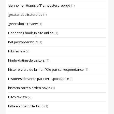
gjennomsnittspris pГҐ en postordrebrud
(1)
greatanabolicsteroids
(1)
greensboro review
(1)
Her dating hookup site online
(1)
het postorder brud
(1)
Hiki review
(2)
hindu-dating-de visitors
(1)
histoire vraie de la mariГ©e par correspondance
(1)
Histoires de vente par correspondance
(1)
historia correo orden novia
(1)
Hitch review
(2)
hitta en postorderbrud
(1)