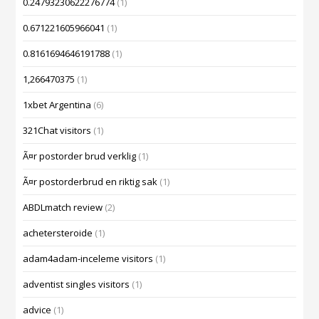
0.24793230622276774
(1)
0.671221605966041
(1)
0.8161694646191788
(1)
1,266470375
(1)
1xbet Argentina
(6)
321Chat visitors
(1)
Ã¤r postorder brud verklig
(1)
Ã¤r postorderbrud en riktig sak
(1)
ABDLmatch review
(2)
achetersteroide
(1)
adam4adam-inceleme visitors
(1)
adventist singles visitors
(1)
advice
(1)