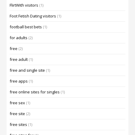
FlirtWith visitors
(1)
Foot Fetish Dating visitors
(1)
football best bets
(1)
for adults
(2)
free
(2)
free adult
(1)
free and single site
(1)
free apps
(1)
free online sites for singles
(1)
free sex
(1)
free site
(2)
free sites
(1)