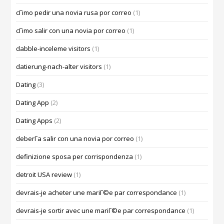
cГіmo pedir una novia rusa por correo
(1)
cГіmo salir con una novia por correo
(1)
dabble-inceleme visitors
(1)
datierung-nach-alter visitors
(1)
Dating
(3)
Dating App
(2)
Dating Apps
(2)
deberГ­a salir con una novia por correo
(1)
definizione sposa per corrispondenza
(1)
detroit USA review
(1)
devrais-je acheter une mariГ©e par correspondance
(1)
devrais-je sortir avec une mariГ©e par correspondance
(1)