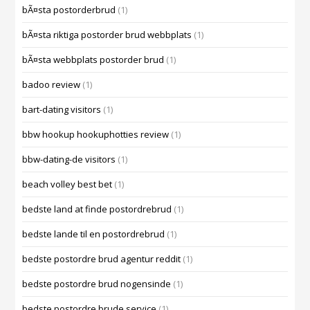
bÃ¤sta postorderbrud
(1)
bÃ¤sta riktiga postorder brud webbplats
(1)
bÃ¤sta webbplats postorder brud
(1)
badoo review
(1)
bart-dating visitors
(1)
bbw hookup hookuphotties review
(1)
bbw-dating-de visitors
(1)
beach volley best bet
(1)
bedste land at finde postordrebrud
(1)
bedste lande til en postordrebrud
(1)
bedste postordre brud agentur reddit
(1)
bedste postordre brud nogensinde
(1)
bedste postordre brude service
(1)