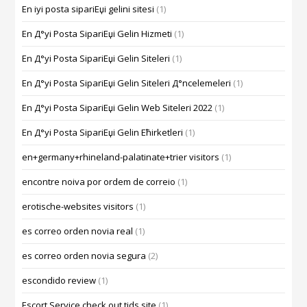
En iyi posta sipariЕџi gelini sitesi
(1)
En Д°yi Posta SipariЕџi Gelin Hizmeti
(1)
En Д°yi Posta SipariЕџi Gelin Siteleri
(1)
En Д°yi Posta SipariЕџi Gelin Siteleri Д°ncelemeleri
(1)
En Д°yi Posta SipariЕџi Gelin Web Siteleri 2022
(1)
En Д°yi Posta SipariЕџi Gelin Ећirketleri
(1)
en+germany+rhineland-palatinate+trier visitors
(1)
encontre noiva por ordem de correio
(1)
erotische-websites visitors
(1)
es correo orden novia real
(1)
es correo orden novia segura
(2)
escondido review
(1)
Escort Service check out tids site
(1)