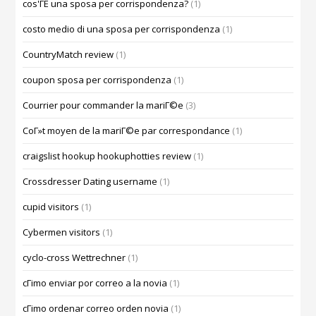
cos'ГЁ una sposa per corrispondenza?
(1)
costo medio di una sposa per corrispondenza
(1)
CountryMatch review
(1)
coupon sposa per corrispondenza
(1)
Courrier pour commander la mariГ©e
(3)
CoГ»t moyen de la mariГ©e par correspondance
(1)
craigslist hookup hookuphotties review
(1)
Crossdresser Dating username
(1)
cupid visitors
(1)
Cybermen visitors
(1)
cyclo-cross Wettrechner
(1)
cГіmo enviar por correo a la novia
(1)
cГіmo ordenar correo orden novia
(1)