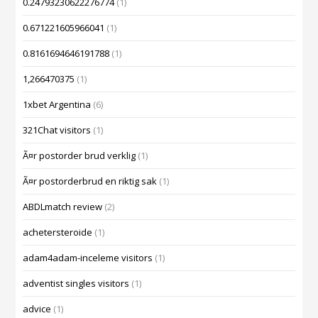
0.24793230622276774
(1)
0.671221605966041
(1)
0.8161694646191788
(1)
1,266470375
(1)
1xbet Argentina
(6)
321Chat visitors
(1)
Ã¤r postorder brud verklig
(1)
Ã¤r postorderbrud en riktig sak
(1)
ABDLmatch review
(2)
achetersteroide
(1)
adam4adam-inceleme visitors
(1)
adventist singles visitors
(1)
advice
(1)