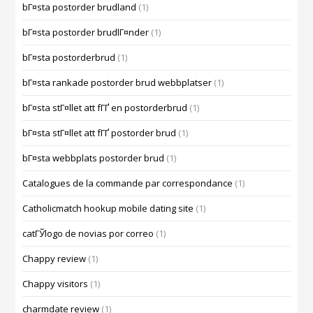
bГ¤sta postorder brudland
(1)
bГ¤sta postorder brudlГ¤nder
(1)
bГ¤sta postorderbrud
(1)
bГ¤sta rankade postorder brud webbplatser
(1)
bГ¤sta stГ¤llet att fГҐ en postorderbrud
(1)
bГ¤sta stГ¤llet att fГҐ postorder brud
(1)
bГ¤sta webbplats postorder brud
(1)
Catalogues de la commande par correspondance
(1)
Catholicmatch hookup mobile dating site
(1)
catГЎlogo de novias por correo
(1)
Chappy review
(1)
Chappy visitors
(1)
charmdate review
(1)