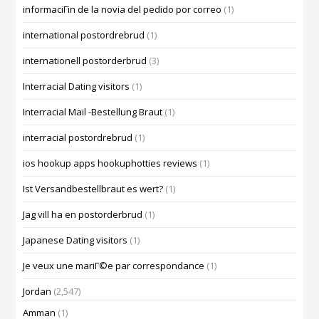
informaciГіn de la novia del pedido por correo
(1)
international postordrebrud
(1)
internationell postorderbrud
(3)
Interracial Dating visitors
(1)
Interracial Mail -Bestellung Braut
(1)
interracial postordrebrud
(1)
ios hookup apps hookuphotties reviews
(1)
Ist Versandbestellbraut es wert?
(1)
Jag vill ha en postorderbrud
(1)
Japanese Dating visitors
(1)
Je veux une mariГ©e par correspondance
(1)
Jordan
(2,547)
Amman
(1)