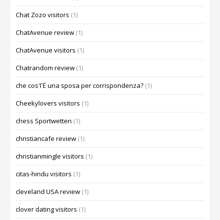
Chat Zozo visitors
(1)
ChatAvenue review
(1)
ChatAvenue visitors
(1)
Chatrandom review
(1)
che cos'ГЁ una sposa per corrispondenza?
(1)
Cheekylovers visitors
(1)
chess Sportwetten
(1)
christiancafe review
(1)
christianmingle visitors
(1)
citas-hindu visitors
(1)
cleveland USA review
(1)
clover dating visitors
(1)