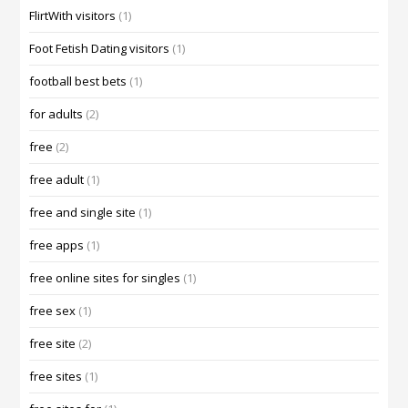
FlirtWith visitors
(1)
Foot Fetish Dating visitors
(1)
football best bets
(1)
for adults
(2)
free
(2)
free adult
(1)
free and single site
(1)
free apps
(1)
free online sites for singles
(1)
free sex
(1)
free site
(2)
free sites
(1)