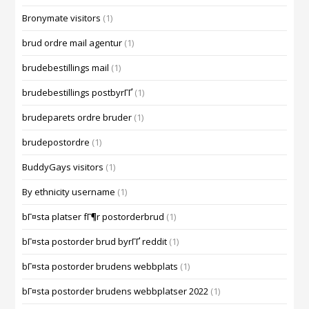
Bronymate visitors
(1)
brud ordre mail agentur
(1)
brudebestillings mail
(1)
brudebestillings postbyrГҐ
(1)
brudeparets ordre bruder
(1)
brudepostordre
(1)
BuddyGays visitors
(1)
By ethnicity username
(1)
bГ¤sta platser fГ¶r postorderbrud
(1)
bГ¤sta postorder brud byrГҐ reddit
(1)
bГ¤sta postorder brudens webbplats
(1)
bГ¤sta postorder brudens webbplatser 2022
(1)