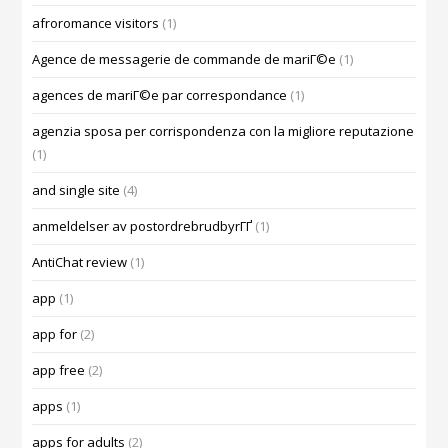
afroromance visitors
(1)
Agence de messagerie de commande de mariГ©e
(1)
agences de mariГ©e par correspondance
(1)
agenzia sposa per corrispondenza con la migliore reputazione
(1)
and single site
(4)
anmeldelser av postordrebrudbyrГҐ
(1)
AntiChat review
(1)
app
(1)
app for
(2)
app free
(2)
apps
(1)
apps for adults
(2)