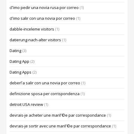
cГіmo pedir una novia rusa por correo
(1)
cГіmo salir con una novia por correo
(1)
dabble-inceleme visitors
(1)
datierung-nach-alter visitors
(1)
Dating
(3)
Dating App
(2)
Dating Apps
(2)
deberГ­a salir con una novia por correo
(1)
definizione sposa per corrispondenza
(1)
detroit USA review
(1)
devrais-je acheter une mariГ©e par correspondance
(1)
devrais-je sortir avec une mariГ©e par correspondance
(1)