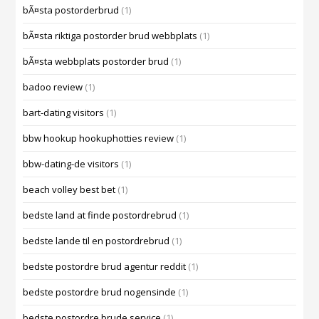
bÃ¤sta postorderbrud
(1)
bÃ¤sta riktiga postorder brud webbplats
(1)
bÃ¤sta webbplats postorder brud
(1)
badoo review
(1)
bart-dating visitors
(1)
bbw hookup hookuphotties review
(1)
bbw-dating-de visitors
(1)
beach volley best bet
(1)
bedste land at finde postordrebrud
(1)
bedste lande til en postordrebrud
(1)
bedste postordre brud agentur reddit
(1)
bedste postordre brud nogensinde
(1)
bedste postordre brude service
(1)