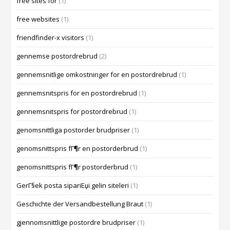
free sites for
(1)
free websites
(1)
friendfinder-x visitors
(1)
gennemse postordrebrud
(2)
gennemsnitlige omkostninger for en postordrebrud
(1)
gennemsnitspris for en postordrebrud
(1)
gennemsnitspris for postordrebrud
(1)
genomsnittliga postorder brudpriser
(1)
genomsnittspris fГ¶r en postorderbrud
(1)
genomsnittspris fГ¶r postorderbrud
(1)
GerГ§ek posta sipariЕџi gelin siteleri
(1)
Geschichte der Versandbestellung Braut
(1)
gjennomsnittlige postordre brudpriser
(1)