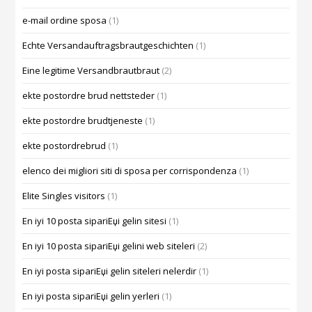
e-mail ordine sposa
(1)
Echte Versandauftragsbrautgeschichten
(1)
Eine legitime Versandbrautbraut
(2)
ekte postordre brud nettsteder
(1)
ekte postordre brudtjeneste
(1)
ekte postordrebrud
(1)
elenco dei migliori siti di sposa per corrispondenza
(1)
Elite Singles visitors
(1)
En iyi 10 posta sipariЕџi gelin sitesi
(1)
En iyi 10 posta sipariЕџi gelini web siteleri
(2)
En iyi posta sipariЕџi gelin siteleri nelerdir
(1)
En iyi posta sipariЕџi gelin yerleri
(1)