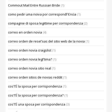
Commout Mail Entre Russian Bride
(1)
como pedir uma noiva por correspondГЄncia
(1)
compagnie di sposa legittime per corrispondenza
(2)
correo en orden novia
(4)
correo orden de reseГ±as del sitio web de la novia
(1)
correo orden novia craigslist
(1)
correo orden novia legГ­tima?
(1)
correo orden novia sitio real
(1)
correo orden sitios de novias reddit
(1)
cos'ГЁ la sposa per corrispondenza
(1)
cos'ГЁ la sposa per corrispondenza?
(1)
cos'ГЁ una sposa per corrispondenza
(3)