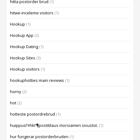
hitta postorder brud
(1)
hitwe-inceleme visitors
(1)
Hookup
(1)
Hookup App
(2)
Hookup Dating
(1)
Hookup Sites
(3)
Hookup visitors
(1)
hookuphotties main reviews
(1)
horny
(2)
hot
(2)
hotteste postordrebrud
(1)
huippusГ¤hkГ¶postitilaus morsiamen sivustot.
(1)
hur fungerar postorderbruden
(1)