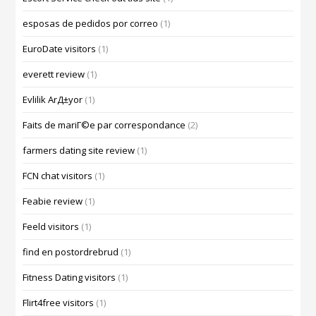
esposas de pedidos por correo
(1)
EuroDate visitors
(1)
everett review
(1)
Evlilik ArД±yor
(1)
Faits de mariГ©e par correspondance
(2)
farmers dating site review
(1)
FCN chat visitors
(1)
Feabie review
(1)
Feeld visitors
(1)
find en postordrebrud
(1)
Fitness Dating visitors
(1)
Flirt4free visitors
(1)