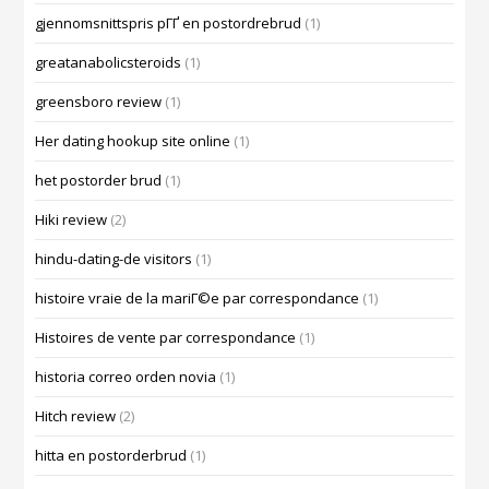
gjennomsnittspris pГҐ en postordrebrud
(1)
greatanabolicsteroids
(1)
greensboro review
(1)
Her dating hookup site online
(1)
het postorder brud
(1)
Hiki review
(2)
hindu-dating-de visitors
(1)
histoire vraie de la mariГ©e par correspondance
(1)
Histoires de vente par correspondance
(1)
historia correo orden novia
(1)
Hitch review
(2)
hitta en postorderbrud
(1)