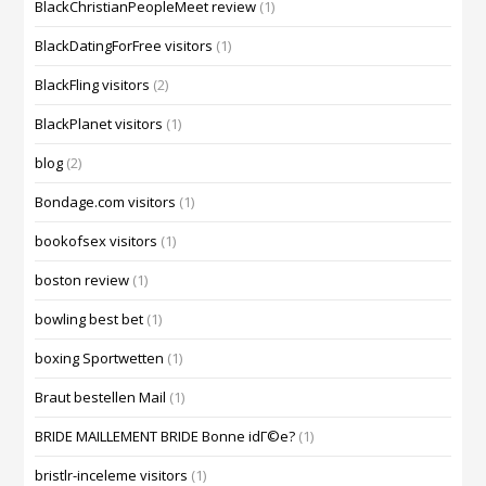
BlackChristianPeopleMeet review
(1)
BlackDatingForFree visitors
(1)
BlackFling visitors
(2)
BlackPlanet visitors
(1)
blog
(2)
Bondage.com visitors
(1)
bookofsex visitors
(1)
boston review
(1)
bowling best bet
(1)
boxing Sportwetten
(1)
Braut bestellen Mail
(1)
BRIDE MAILLEMENT BRIDE Bonne idГ©e?
(1)
bristlr-inceleme visitors
(1)