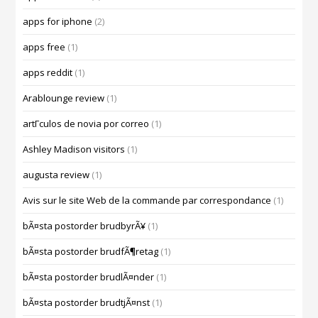
apps for iphone
(2)
apps free
(1)
apps reddit
(1)
Arablounge review
(1)
artГ­culos de novia por correo
(1)
Ashley Madison visitors
(1)
augusta review
(1)
Avis sur le site Web de la commande par correspondance
(1)
bÃ¤sta postorder brudbyrÃ¥
(1)
bÃ¤sta postorder brudfÃ¶retag
(1)
bÃ¤sta postorder brudlÃ¤nder
(1)
bÃ¤sta postorder brudtjÃ¤nst
(1)