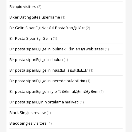
Bicupid visitors
(2)
Biker Dating Sites username
(1)
Bir Gelin SipariЕџi NasД±l Posta YapД±lД±r
(2)
Bir Posta SipariЕџi Gelin
(1)
Bir posta sipariЕџi gelini bulmak iГ§in en iyi web sitesi
(1)
Bir posta sipariЕџi gelini bulun
(1)
Bir posta sipariЕџi gelini nasД±l Г§Д±kД±lД±r
(1)
Bir posta sipariЕџi gelini nerede bulabilirim
(1)
Bir posta sipariЕџi geliniyle Г§Д±kmalД± mД±yД±m
(1)
Bir posta sipariЕџinin ortalama maliyeti
(1)
Black Singles review
(1)
Black Singles visitors
(1)