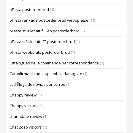
bГ¤sta postorderbrud
(1)
bГ¤sta rankade postorder brud webbplatser
(1)
bГ¤sta stГ¤llet att fГҐ en postorderbrud
(1)
bГ¤sta stГ¤llet att fГҐ postorder brud
(1)
bГ¤sta webbplats postorder brud
(1)
Catalogues de la commande par correspondance
(1)
Catholicmatch hookup mobile dating site
(1)
catГЎlogo de novias por correo
(1)
Chappy review
(1)
Chappy visitors
(1)
charmdate review
(1)
Chat Zozo visitors
(1)