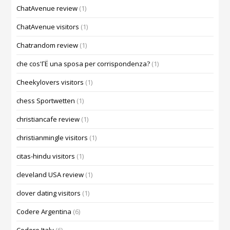
ChatAvenue review
(1)
ChatAvenue visitors
(1)
Chatrandom review
(1)
che cos'ГЁ una sposa per corrispondenza?
(1)
Cheekylovers visitors
(1)
chess Sportwetten
(1)
christiancafe review
(1)
christianmingle visitors
(1)
citas-hindu visitors
(1)
cleveland USA review
(1)
clover dating visitors
(1)
Codere Argentina
(6)