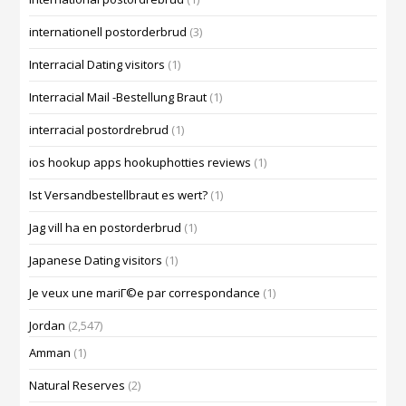
internationell postorderbrud
(3)
Interracial Dating visitors
(1)
Interracial Mail -Bestellung Braut
(1)
interracial postordrebrud
(1)
ios hookup apps hookuphotties reviews
(1)
Ist Versandbestellbraut es wert?
(1)
Jag vill ha en postorderbrud
(1)
Japanese Dating visitors
(1)
Je veux une mariГ©e par correspondance
(1)
Jordan
(2,547)
Amman
(1)
Natural Reserves
(2)