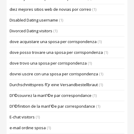
diez mejores sitios web de novias por correo
(1)
Disabled Dating username
(1)
Divorced Dating visitors
(1)
dove acquistare una sposa per corrispondenza
(1)
dove posso trovare una sposa per corrispondenza
(1)
dove trovo una sposa per corrispondenza
(1)
dovrei uscire con una sposa per corrispondenza
(1)
Durchschnittspreis fГјr eine Versandbestellbraut
(1)
DГ©couvrez la mariГ©e par correspondance
(1)
DГ©finition de la mariГ©e par correspondance
(1)
E-chat visitors
(1)
e-mail ordine sposa
(1)