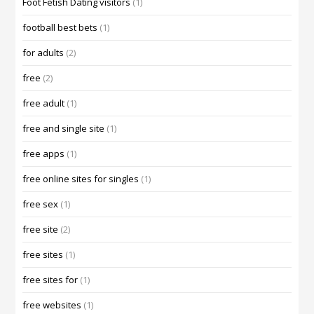
Foot Fetish Dating visitors
(1)
football best bets
(1)
for adults
(2)
free
(2)
free adult
(1)
free and single site
(1)
free apps
(1)
free online sites for singles
(1)
free sex
(1)
free site
(2)
free sites
(1)
free sites for
(1)
free websites
(1)