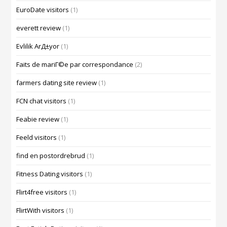
EuroDate visitors
(1)
everett review
(1)
Evlilik ArД±yor
(1)
Faits de mariГ©e par correspondance
(2)
farmers dating site review
(1)
FCN chat visitors
(1)
Feabie review
(1)
Feeld visitors
(1)
find en postordrebrud
(1)
Fitness Dating visitors
(1)
Flirt4free visitors
(1)
FlirtWith visitors
(1)