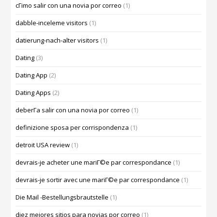
cГіmo salir con una novia por correo
(1)
dabble-inceleme visitors
(1)
datierung-nach-alter visitors
(1)
Dating
(3)
Dating App
(2)
Dating Apps
(2)
deberГ­a salir con una novia por correo
(1)
definizione sposa per corrispondenza
(1)
detroit USA review
(1)
devrais-je acheter une mariГ©e par correspondance
(1)
devrais-je sortir avec une mariГ©e par correspondance
(1)
Die Mail -Bestellungsbrautstelle
(1)
diez mejores sitios para novias por correo
(1)