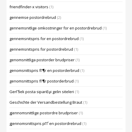
friendfinder-x visitors
(1)
gennemse postordrebrud
(2)
gennemsnitlige omkostninger for en postordrebrud
(1)
gennemsnitspris for en postordrebrud
(1)
gennemsnitspris for postordrebrud
(1)
genomsnittliga postorder brudpriser
(1)
genomsnittspris fГ¶r en postorderbrud
(1)
genomsnittspris fГ¶r postorderbrud
(1)
GerГ§ek posta sipariЕџi gelin siteleri
(1)
Geschichte der Versandbestellung Braut
(1)
gjennomsnittlige postordre brudpriser
(1)
gjennomsnittspris pГҐ en postordrebrud
(1)