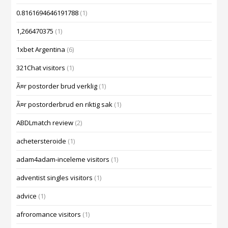
0.8161694646191788
(1)
1,266470375
(1)
1xbet Argentina
(6)
321Chat visitors
(1)
Ã¤r postorder brud verklig
(1)
Ã¤r postorderbrud en riktig sak
(1)
ABDLmatch review
(2)
achetersteroide
(1)
adam4adam-inceleme visitors
(1)
adventist singles visitors
(1)
advice
(1)
afroromance visitors
(1)