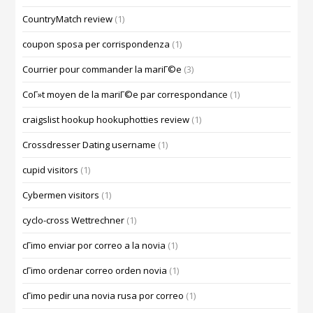
CountryMatch review
(1)
coupon sposa per corrispondenza
(1)
Courrier pour commander la mariГ©e
(3)
CoГ»t moyen de la mariГ©e par correspondance
(1)
craigslist hookup hookuphotties review
(1)
Crossdresser Dating username
(1)
cupid visitors
(1)
Cybermen visitors
(1)
cyclo-cross Wettrechner
(1)
cГіmo enviar por correo a la novia
(1)
cГіmo ordenar correo orden novia
(1)
cГіmo pedir una novia rusa por correo
(1)