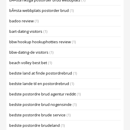
bÃ¤sta riktiga postorder brud webbplats
(1)
bÃ¤sta webbplats postorder brud
(1)
badoo review
(1)
bart-dating visitors
(1)
bbw hookup hookuphotties review
(1)
bbw-dating-de visitors
(1)
beach volley best bet
(1)
bedste land at finde postordrebrud
(1)
bedste lande til en postordrebrud
(1)
bedste postordre brud agentur reddit
(1)
bedste postordre brud nogensinde
(1)
bedste postordre brude service
(1)
bedste postordre brudeland
(1)