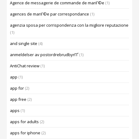
Agence de messagerie de commande de mariГ©e
(1)
agences de mariГ©e par correspondance
(1)
agenzia sposa per corrispondenza con la migliore reputazione
(1)
and single site
(4)
anmeldelser av postordrebrudbyrГҐ
(1)
AntiChat review
(1)
app
(1)
app for
(2)
app free
(2)
apps
(1)
apps for adults
(2)
apps for iphone
(2)