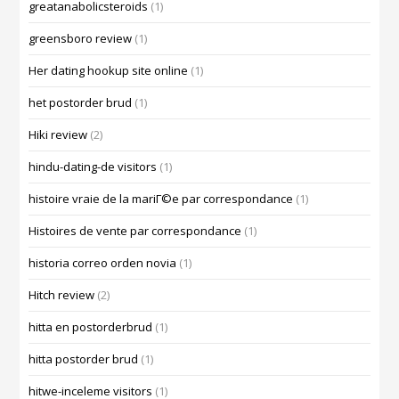
greatanabolicsteroids
(1)
greensboro review
(1)
Her dating hookup site online
(1)
het postorder brud
(1)
Hiki review
(2)
hindu-dating-de visitors
(1)
histoire vraie de la mariГ©e par correspondance
(1)
Histoires de vente par correspondance
(1)
historia correo orden novia
(1)
Hitch review
(2)
hitta en postorderbrud
(1)
hitta postorder brud
(1)
hitwe-inceleme visitors
(1)