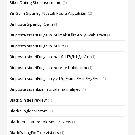
Biker Dating Sites username
(1)
Bir Gelin SipariЕџi NasД±l Posta YapД±lД±r
(2)
Bir Posta SipariЕџi Gelin
(1)
Bir posta sipariЕџi gelini bulmak iГ§in en iyi web sitesi
(1)
Bir posta sipariЕџi gelini bulun
(1)
Bir posta sipariЕџi gelini nasД±l Г§Д±kД±lД±r
(1)
Bir posta sipariЕџi gelini nerede bulabilirim
(1)
Bir posta sipariЕџi geliniyle Г§Д±kmalД± mД±yД±m
(1)
Bir posta sipariЕџinin ortalama maliyeti
(1)
Black Singles review
(1)
Black Singles visitors
(1)
BlackChristianPeopleMeet review
(1)
BlackDatingForFree visitors
(1)