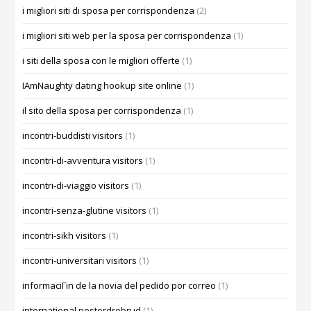
i migliori siti di sposa per corrispondenza
(2)
i migliori siti web per la sposa per corrispondenza
(1)
i siti della sposa con le migliori offerte
(1)
IAmNaughty dating hookup site online
(1)
il sito della sposa per corrispondenza
(1)
incontri-buddisti visitors
(1)
incontri-di-avventura visitors
(1)
incontri-di-viaggio visitors
(1)
incontri-senza-glutine visitors
(1)
incontri-sikh visitors
(1)
incontri-universitari visitors
(1)
informaciГіn de la novia del pedido por correo
(1)
international postordrebrud
(1)