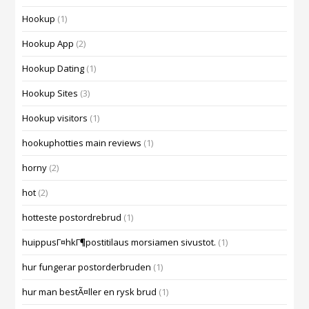
Hookup
(1)
Hookup App
(2)
Hookup Dating
(1)
Hookup Sites
(3)
Hookup visitors
(1)
hookuphotties main reviews
(1)
horny
(2)
hot
(2)
hotteste postordrebrud
(1)
huippusГ¤hkГ¶postitilaus morsiamen sivustot.
(1)
hur fungerar postorderbruden
(1)
hur man bestÃ¤ller en rysk brud
(1)