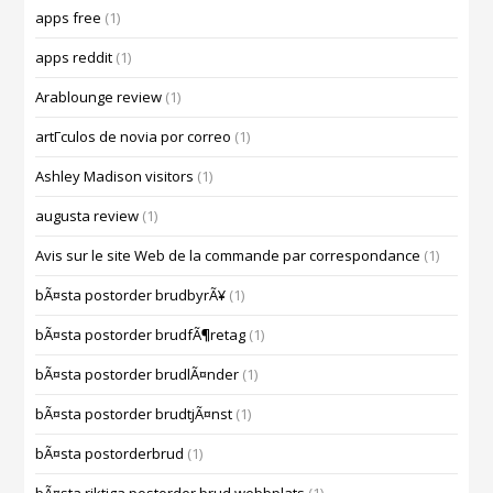
apps free
(1)
apps reddit
(1)
Arablounge review
(1)
artГ­culos de novia por correo
(1)
Ashley Madison visitors
(1)
augusta review
(1)
Avis sur le site Web de la commande par correspondance
(1)
bÃ¤sta postorder brudbyrÃ¥
(1)
bÃ¤sta postorder brudfÃ¶retag
(1)
bÃ¤sta postorder brudlÃ¤nder
(1)
bÃ¤sta postorder brudtjÃ¤nst
(1)
bÃ¤sta postorderbrud
(1)