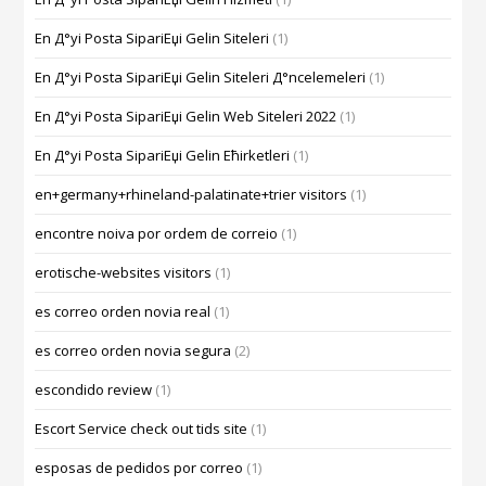
En Д°yi Posta SipariЕџi Gelin Siteleri
(1)
En Д°yi Posta SipariЕџi Gelin Siteleri Д°ncelemeleri
(1)
En Д°yi Posta SipariЕџi Gelin Web Siteleri 2022
(1)
En Д°yi Posta SipariЕџi Gelin Ећirketleri
(1)
en+germany+rhineland-palatinate+trier visitors
(1)
encontre noiva por ordem de correio
(1)
erotische-websites visitors
(1)
es correo orden novia real
(1)
es correo orden novia segura
(2)
escondido review
(1)
Escort Service check out tids site
(1)
esposas de pedidos por correo
(1)