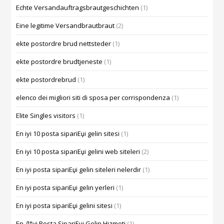
Echte Versandauftragsbrautgeschichten
(1)
Eine legitime Versandbrautbraut
(2)
ekte postordre brud nettsteder
(1)
ekte postordre brudtjeneste
(1)
ekte postordrebrud
(1)
elenco dei migliori siti di sposa per corrispondenza
(1)
Elite Singles visitors
(1)
En iyi 10 posta sipariЕџi gelin sitesi
(1)
En iyi 10 posta sipariЕџi gelini web siteleri
(2)
En iyi posta sipariЕџi gelin siteleri nelerdir
(1)
En iyi posta sipariЕџi gelin yerleri
(1)
En iyi posta sipariЕџi gelini sitesi
(1)
En Д°yi Posta SipariЕџi Gelin Hizmeti
(1)