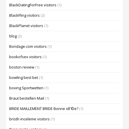
BlackDatingForFree visitors
(1)
BlackFling visitors
(2)
BlackPlanet visitors
(1)
blog
(2)
Bondage.com visitors
(1)
bookofsex visitors
(1)
boston review
(1)
bowling best bet
(1)
boxing Sportwetten
(1)
Braut bestellen Mail
(1)
BRIDE MAILLEMENT BRIDE Bonne idГ©e?
(1)
bristlr-inceleme visitors
(1)