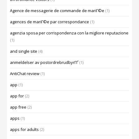
Agence de messagerie de commande de mariГ©e
(1)
agences de mariГ©e par correspondance
(1)
agenzia sposa per corrispondenza con la migliore reputazione
(1)
and single site
(4)
anmeldelser av postordrebrudbyrГҐ
(1)
AntiChat review
(1)
app
(1)
app for
(2)
app free
(2)
apps
(1)
apps for adults
(2)