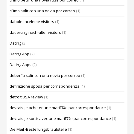
cГіmo pedir una novia rusa por correo
(1)
cГіmo salir con una novia por correo
(1)
dabble-inceleme visitors
(1)
datierung-nach-alter visitors
(1)
Dating
(3)
Dating App
(2)
Dating Apps
(2)
deberГ­a salir con una novia por correo
(1)
definizione sposa per corrispondenza
(1)
detroit USA review
(1)
devrais-je acheter une mariГ©e par correspondance
(1)
devrais-je sortir avec une mariГ©e par correspondance
(1)
Die Mail -Bestellungsbrautstelle
(1)