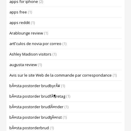
apps for iphone
(2)
apps free
(1)
apps reddit
(1)
Arablounge review
(1)
artГ­culos de novia por correo
(1)
Ashley Madison visitors
(1)
augusta review
(1)
Avis sur le site Web de la commande par correspondance
(1)
bÃ¤sta postorder brudbyrÃ¥
(1)
bÃ¤sta postorder brudfÃ¶retag
(1)
bÃ¤sta postorder brudlÃ¤nder
(1)
bÃ¤sta postorder brudtjÃ¤nst
(1)
bÃ¤sta postorderbrud
(1)