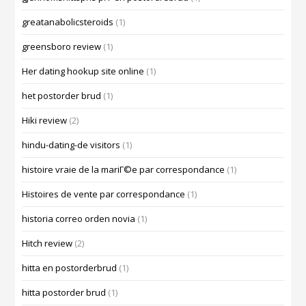
greatanabolicsteroids
(1)
greensboro review
(1)
Her dating hookup site online
(1)
het postorder brud
(1)
Hiki review
(2)
hindu-dating-de visitors
(1)
histoire vraie de la mariГ©e par correspondance
(1)
Histoires de vente par correspondance
(1)
historia correo orden novia
(1)
Hitch review
(2)
hitta en postorderbrud
(1)
hitta postorder brud
(1)