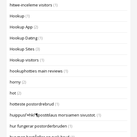
hitwe-inceleme visitors
(1)
Hookup
(1)
Hookup App
(2)
Hookup Dating
(1)
Hookup Sites
(3)
Hookup visitors
(1)
hookuphotties main reviews
(1)
horny
(2)
hot
(2)
hotteste postordrebrud
(1)
huippusГ¤hkГ¶postitilaus morsiamen sivustot.
(1)
hur fungerar postorderbruden
(1)