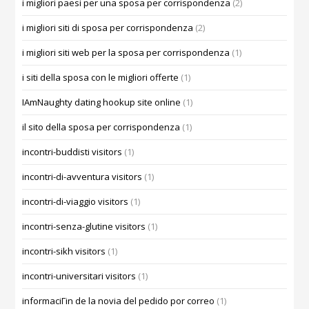
i migliori paesi per una sposa per corrispondenza
(2)
i migliori siti di sposa per corrispondenza
(2)
i migliori siti web per la sposa per corrispondenza
(1)
i siti della sposa con le migliori offerte
(1)
IAmNaughty dating hookup site online
(1)
il sito della sposa per corrispondenza
(1)
incontri-buddisti visitors
(1)
incontri-di-avventura visitors
(1)
incontri-di-viaggio visitors
(1)
incontri-senza-glutine visitors
(1)
incontri-sikh visitors
(1)
incontri-universitari visitors
(1)
informaciГіn de la novia del pedido por correo
(1)