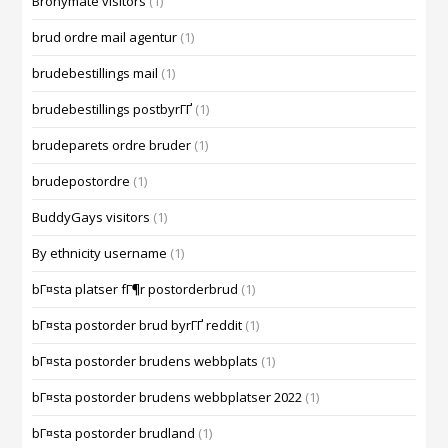
Bronymate visitors
(1)
brud ordre mail agentur
(1)
brudebestillings mail
(1)
brudebestillings postbyrГҐ
(1)
brudeparets ordre bruder
(1)
brudepostordre
(1)
BuddyGays visitors
(1)
By ethnicity username
(1)
bГ¤sta platser fГ¶r postorderbrud
(1)
bГ¤sta postorder brud byrГҐ reddit
(1)
bГ¤sta postorder brudens webbplats
(1)
bГ¤sta postorder brudens webbplatser 2022
(1)
bГ¤sta postorder brudland
(1)