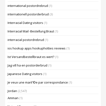
international postordrebrud
(1)
internationell postorderbrud
(3)
Interracial Dating visitors
(1)
Interracial Mail -Bestellung Braut
(1)
interracial postordrebrud
(1)
ios hookup apps hookuphotties reviews
(1)
Ist Versandbestellbraut es wert?
(1)
Jag vill ha en postorderbrud
(1)
Japanese Dating visitors
(1)
Je veux une mariГ©e par correspondance
(1)
Jordan
(2,547)
Amman
(1)