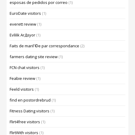
esposas de pedidos por correo
(1)
EuroDate visitors
(1)
everett review
(1)
Evlilik ArД±yor
(1)
Faits de mariГ©e par correspondance
(2)
farmers dating site review
(1)
FCN chat visitors
(1)
Feabie review
(1)
Feeld visitors
(1)
find en postordrebrud
(1)
Fitness Dating visitors
(1)
Flirt4free visitors
(1)
FlirtWith visitors
(1)