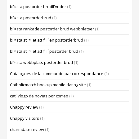
bГ¤sta postorder brudlГ¤nder
(1)
bГ¤sta postorderbrud
(1)
bГ¤sta rankade postorder brud webbplatser
(1)
bГ¤sta stГ¤llet att fГҐ en postorderbrud
(1)
bГ¤sta stГ¤llet att fГҐ postorder brud
(1)
bГ¤sta webbplats postorder brud
(1)
Catalogues de la commande par correspondance
(1)
Catholicmatch hookup mobile dating site
(1)
catГЎlogo de novias por correo
(1)
Chappy review
(1)
Chappy visitors
(1)
charmdate review
(1)