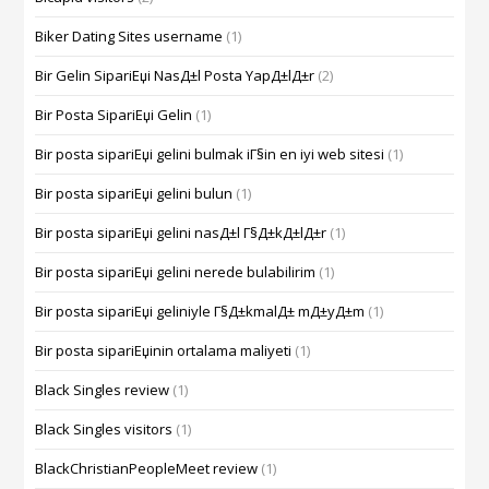
Biker Dating Sites username
(1)
Bir Gelin SipariЕџi NasД±l Posta YapД±lД±r
(2)
Bir Posta SipariЕџi Gelin
(1)
Bir posta sipariЕџi gelini bulmak iГ§in en iyi web sitesi
(1)
Bir posta sipariЕџi gelini bulun
(1)
Bir posta sipariЕџi gelini nasД±l Г§Д±kД±lД±r
(1)
Bir posta sipariЕџi gelini nerede bulabilirim
(1)
Bir posta sipariЕџi geliniyle Г§Д±kmalД± mД±yД±m
(1)
Bir posta sipariЕџinin ortalama maliyeti
(1)
Black Singles review
(1)
Black Singles visitors
(1)
BlackChristianPeopleMeet review
(1)