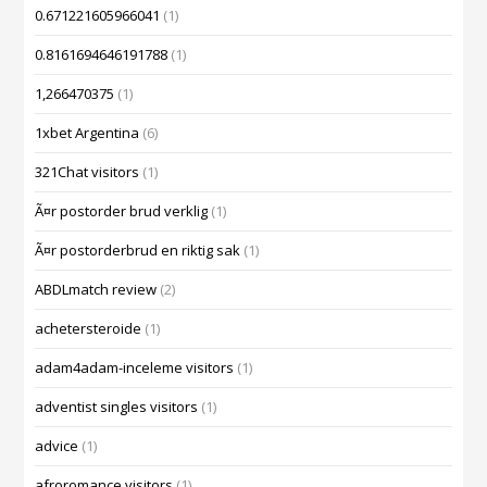
0.671221605966041
(1)
0.8161694646191788
(1)
1,266470375
(1)
1xbet Argentina
(6)
321Chat visitors
(1)
Ã¤r postorder brud verklig
(1)
Ã¤r postorderbrud en riktig sak
(1)
ABDLmatch review
(2)
achetersteroide
(1)
adam4adam-inceleme visitors
(1)
adventist singles visitors
(1)
advice
(1)
afroromance visitors
(1)