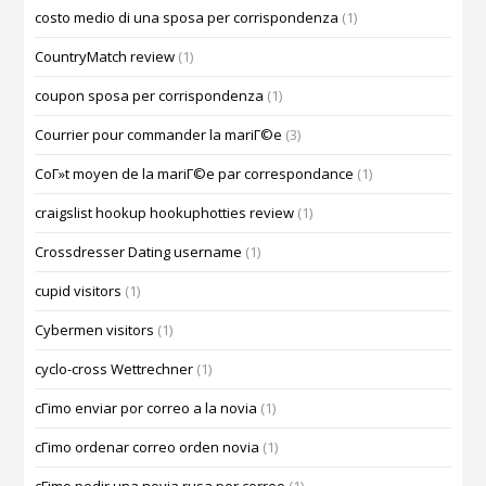
costo medio di una sposa per corrispondenza
(1)
CountryMatch review
(1)
coupon sposa per corrispondenza
(1)
Courrier pour commander la mariГ©e
(3)
CoГ»t moyen de la mariГ©e par correspondance
(1)
craigslist hookup hookuphotties review
(1)
Crossdresser Dating username
(1)
cupid visitors
(1)
Cybermen visitors
(1)
cyclo-cross Wettrechner
(1)
cГіmo enviar por correo a la novia
(1)
cГіmo ordenar correo orden novia
(1)