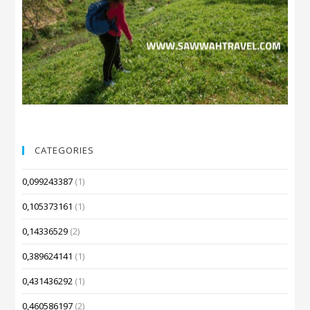
CATEGORIES
0,099243387
(1)
0,105373161
(1)
0,14336529
(2)
0,389624141
(1)
0,431436292
(1)
0,460586197
(2)