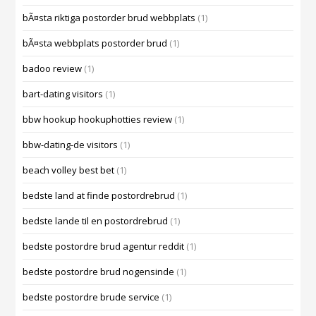
bÃ¤sta riktiga postorder brud webbplats
(1)
bÃ¤sta webbplats postorder brud
(1)
badoo review
(1)
bart-dating visitors
(1)
bbw hookup hookuphotties review
(1)
bbw-dating-de visitors
(1)
beach volley best bet
(1)
bedste land at finde postordrebrud
(1)
bedste lande til en postordrebrud
(1)
bedste postordre brud agentur reddit
(1)
bedste postordre brud nogensinde
(1)
bedste postordre brude service
(1)