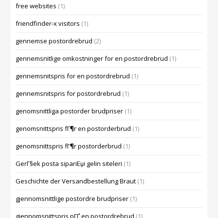
free websites
(1)
friendfinder-x visitors
(1)
gennemse postordrebrud
(2)
gennemsnitlige omkostninger for en postordrebrud
(1)
gennemsnitspris for en postordrebrud
(1)
gennemsnitspris for postordrebrud
(1)
genomsnittliga postorder brudpriser
(1)
genomsnittspris fГ¶r en postorderbrud
(1)
genomsnittspris fГ¶r postorderbrud
(1)
GerГ§ek posta sipariЕџi gelin siteleri
(1)
Geschichte der Versandbestellung Braut
(1)
gjennomsnittlige postordre brudpriser
(1)
gjennomsnittspris pГҐ en postordrebrud
(1)