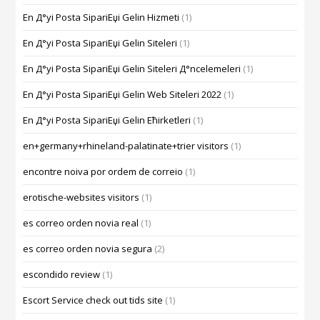
En Д°yi Posta SipariЕџi Gelin Hizmeti
(1)
En Д°yi Posta SipariЕџi Gelin Siteleri
(1)
En Д°yi Posta SipariЕџi Gelin Siteleri Д°ncelemeleri
(1)
En Д°yi Posta SipariЕџi Gelin Web Siteleri 2022
(1)
En Д°yi Posta SipariЕџi Gelin Ећirketleri
(1)
en+germany+rhineland-palatinate+trier visitors
(1)
encontre noiva por ordem de correio
(1)
erotische-websites visitors
(1)
es correo orden novia real
(1)
es correo orden novia segura
(2)
escondido review
(1)
Escort Service check out tids site
(1)