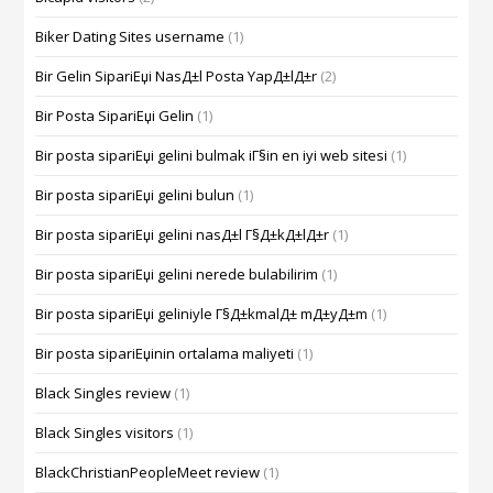
Biker Dating Sites username
(1)
Bir Gelin SipariЕџi NasД±l Posta YapД±lД±r
(2)
Bir Posta SipariЕџi Gelin
(1)
Bir posta sipariЕџi gelini bulmak iГ§in en iyi web sitesi
(1)
Bir posta sipariЕџi gelini bulun
(1)
Bir posta sipariЕџi gelini nasД±l Г§Д±kД±lД±r
(1)
Bir posta sipariЕџi gelini nerede bulabilirim
(1)
Bir posta sipariЕџi geliniyle Г§Д±kmalД± mД±yД±m
(1)
Bir posta sipariЕџinin ortalama maliyeti
(1)
Black Singles review
(1)
Black Singles visitors
(1)
BlackChristianPeopleMeet review
(1)