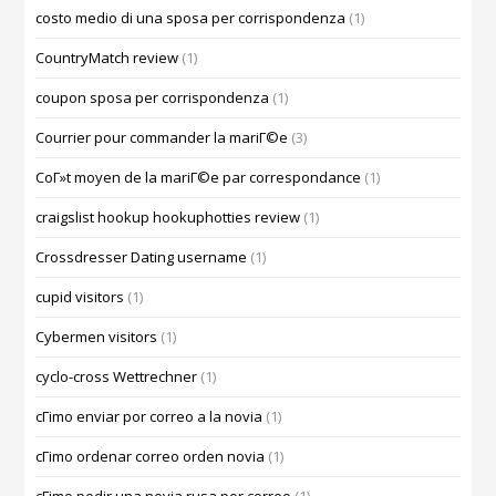
costo medio di una sposa per corrispondenza
(1)
CountryMatch review
(1)
coupon sposa per corrispondenza
(1)
Courrier pour commander la mariГ©e
(3)
CoГ»t moyen de la mariГ©e par correspondance
(1)
craigslist hookup hookuphotties review
(1)
Crossdresser Dating username
(1)
cupid visitors
(1)
Cybermen visitors
(1)
cyclo-cross Wettrechner
(1)
cГіmo enviar por correo a la novia
(1)
cГіmo ordenar correo orden novia
(1)