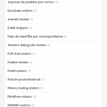
esposas de pedidos por correo
(1)
EuroDate visitors
(1)
everett review
(1)
Evlilik ArД±yor
(1)
Faits de mariГ©e par correspondance
(2)
farmers dating site review
(1)
FCN chat visitors
(1)
Feabie review
(1)
Feeld visitors
(1)
find en postordrebrud
(1)
Fitness Dating visitors
(1)
Flirt4free visitors
(1)
FlirtWith visitors
(1)