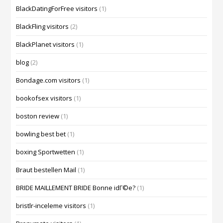
BlackDatingForFree visitors
(1)
BlackFling visitors
(2)
BlackPlanet visitors
(1)
blog
(2)
Bondage.com visitors
(1)
bookofsex visitors
(1)
boston review
(1)
bowling best bet
(1)
boxing Sportwetten
(1)
Braut bestellen Mail
(1)
BRIDE MAILLEMENT BRIDE Bonne idГ©e?
(1)
bristlr-inceleme visitors
(1)