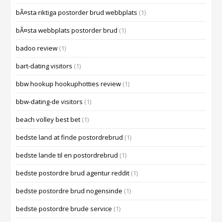
bÃ¤sta riktiga postorder brud webbplats
(1)
bÃ¤sta webbplats postorder brud
(1)
badoo review
(1)
bart-dating visitors
(1)
bbw hookup hookuphotties review
(1)
bbw-dating-de visitors
(1)
beach volley best bet
(1)
bedste land at finde postordrebrud
(1)
bedste lande til en postordrebrud
(1)
bedste postordre brud agentur reddit
(1)
bedste postordre brud nogensinde
(1)
bedste postordre brude service
(1)