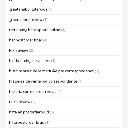
greatanabolicsteroids
(1)
greensboro review
(1)
Her dating hookup site online
(1)
het postorder brud
(1)
Hiki review
(2)
hindu-dating-de visitors
(1)
histoire vraie de la mariГ©e par correspondance
(1)
Histoires de vente par correspondance
(1)
historia correo orden novia
(1)
Hitch review
(2)
hitta en postorderbrud
(1)
hitta postorder brud
(1)