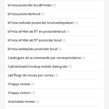
bГ¤sta postorder brudlГ¤nder
(1)
bГ¤sta postorderbrud
(1)
bГ¤sta rankade postorder brud webbplatser
(1)
bГ¤sta stГ¤llet att fГҐ en postorderbrud
(1)
bГ¤sta stГ¤llet att fГҐ postorder brud
(1)
bГ¤sta webbplats postorder brud
(1)
Catalogues de la commande par correspondance
(1)
Catholicmatch hookup mobile dating site
(1)
catГЎlogo de novias por correo
(1)
Chappy review
(1)
Chappy visitors
(1)
charmdate review
(1)