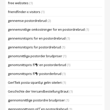
free websites
(1)
friendfinder-x visitors
(1)
gennemse postordrebrud
(2)
gennemsnitlige omkostninger for en postordrebrud
(1)
gennemsnitspris for en postordrebrud
(1)
gennemsnitspris for postordrebrud
(1)
genomsnittliga postorder brudpriser
(1)
genomsnittspris fГ¶r en postorderbrud
(1)
genomsnittspris fГ¶r postorderbrud
(1)
GerГ§ek posta sipariЕџi gelin siteleri
(1)
Geschichte der Versandbestellung Braut
(1)
gjennomsnittlige postordre brudpriser
(1)
gjennomsnittspris pГҐ en postordrebrud
(1)