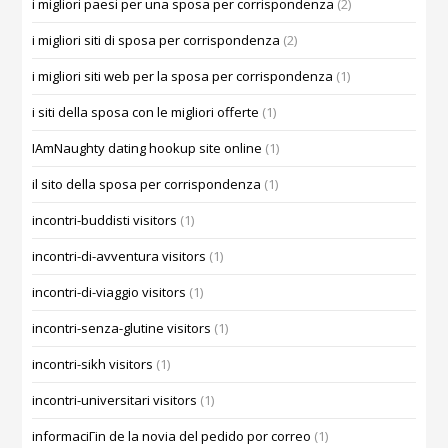
i migliori paesi per una sposa per corrispondenza
(2)
i migliori siti di sposa per corrispondenza
(2)
i migliori siti web per la sposa per corrispondenza
(1)
i siti della sposa con le migliori offerte
(1)
IAmNaughty dating hookup site online
(1)
il sito della sposa per corrispondenza
(1)
incontri-buddisti visitors
(1)
incontri-di-avventura visitors
(1)
incontri-di-viaggio visitors
(1)
incontri-senza-glutine visitors
(1)
incontri-sikh visitors
(1)
incontri-universitari visitors
(1)
informaciГіn de la novia del pedido por correo
(1)