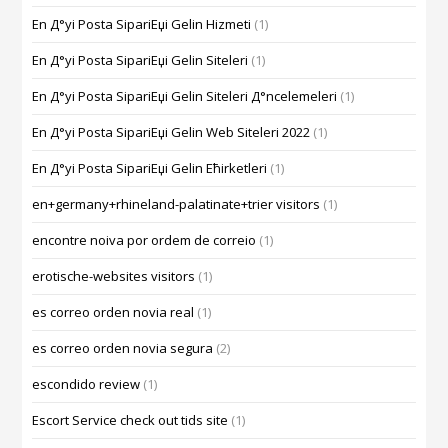
En Д°yi Posta SipariЕџi Gelin Hizmeti
(1)
En Д°yi Posta SipariЕџi Gelin Siteleri
(1)
En Д°yi Posta SipariЕџi Gelin Siteleri Д°ncelemeleri
(1)
En Д°yi Posta SipariЕџi Gelin Web Siteleri 2022
(1)
En Д°yi Posta SipariЕџi Gelin Ећirketleri
(1)
en+germany+rhineland-palatinate+trier visitors
(1)
encontre noiva por ordem de correio
(1)
erotische-websites visitors
(1)
es correo orden novia real
(1)
es correo orden novia segura
(2)
escondido review
(1)
Escort Service check out tids site
(1)