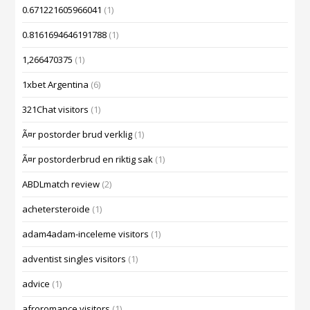
0.671221605966041
(1)
0.8161694646191788
(1)
1,266470375
(1)
1xbet Argentina
(6)
321Chat visitors
(1)
Ã¤r postorder brud verklig
(1)
Ã¤r postorderbrud en riktig sak
(1)
ABDLmatch review
(2)
achetersteroide
(1)
adam4adam-inceleme visitors
(1)
adventist singles visitors
(1)
advice
(1)
afroromance visitors
(1)