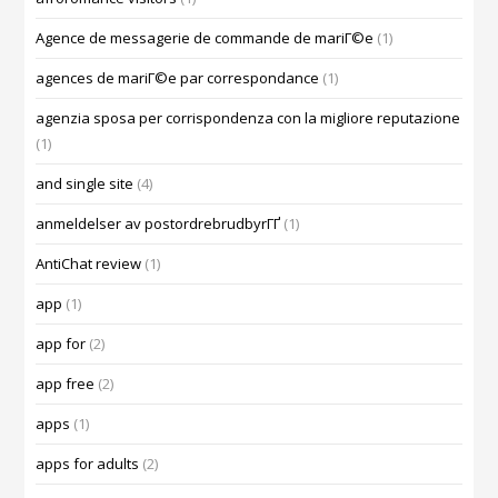
Agence de messagerie de commande de mariГ©e
(1)
agences de mariГ©e par correspondance
(1)
agenzia sposa per corrispondenza con la migliore reputazione
(1)
and single site
(4)
anmeldelser av postordrebrudbyrГҐ
(1)
AntiChat review
(1)
app
(1)
app for
(2)
app free
(2)
apps
(1)
apps for adults
(2)