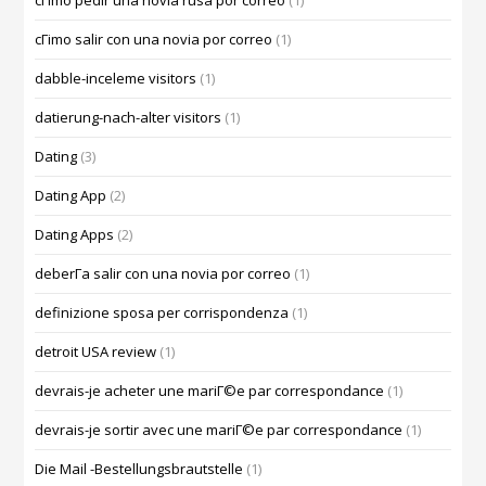
cГіmo pedir una novia rusa por correo
(1)
cГіmo salir con una novia por correo
(1)
dabble-inceleme visitors
(1)
datierung-nach-alter visitors
(1)
Dating
(3)
Dating App
(2)
Dating Apps
(2)
deberГ­a salir con una novia por correo
(1)
definizione sposa per corrispondenza
(1)
detroit USA review
(1)
devrais-je acheter une mariГ©e par correspondance
(1)
devrais-je sortir avec une mariГ©e par correspondance
(1)
Die Mail -Bestellungsbrautstelle
(1)