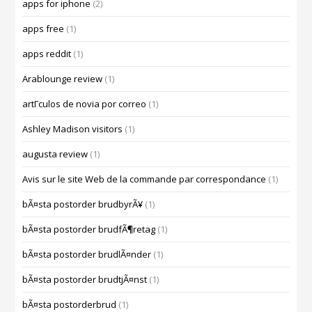
apps for iphone
(2)
apps free
(1)
apps reddit
(1)
Arablounge review
(1)
artГ­culos de novia por correo
(1)
Ashley Madison visitors
(1)
augusta review
(1)
Avis sur le site Web de la commande par correspondance
(1)
bÃ¤sta postorder brudbyrÃ¥
(1)
bÃ¤sta postorder brudfÃ¶retag
(1)
bÃ¤sta postorder brudlÃ¤nder
(1)
bÃ¤sta postorder brudtjÃ¤nst
(1)
bÃ¤sta postorderbrud
(1)