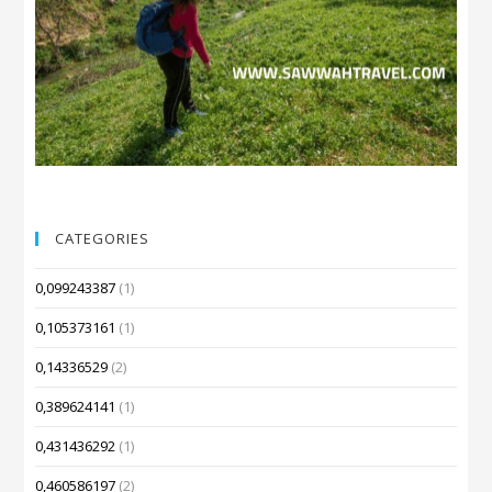
CATEGORIES
0,099243387
(1)
0,105373161
(1)
0,14336529
(2)
0,389624141
(1)
0,431436292
(1)
0,460586197
(2)