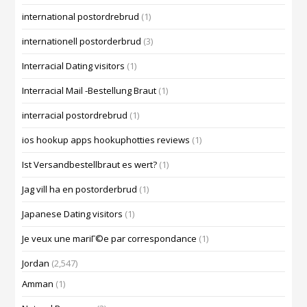
international postordrebrud
(1)
internationell postorderbrud
(3)
Interracial Dating visitors
(1)
Interracial Mail -Bestellung Braut
(1)
interracial postordrebrud
(1)
ios hookup apps hookuphotties reviews
(1)
Ist Versandbestellbraut es wert?
(1)
Jag vill ha en postorderbrud
(1)
Japanese Dating visitors
(1)
Je veux une mariГ©e par correspondance
(1)
Jordan
(2,547)
Amman
(1)