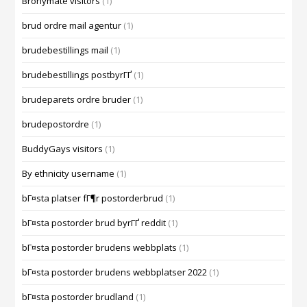
Bronymate visitors
(1)
brud ordre mail agentur
(1)
brudebestillings mail
(1)
brudebestillings postbyrГҐ
(1)
brudeparets ordre bruder
(1)
brudepostordre
(1)
BuddyGays visitors
(1)
By ethnicity username
(1)
bГ¤sta platser fГ¶r postorderbrud
(1)
bГ¤sta postorder brud byrГҐ reddit
(1)
bГ¤sta postorder brudens webbplats
(1)
bГ¤sta postorder brudens webbplatser 2022
(1)
bГ¤sta postorder brudland
(1)