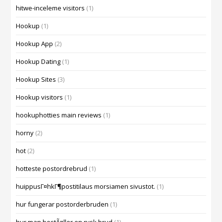
hitwe-inceleme visitors
(1)
Hookup
(1)
Hookup App
(2)
Hookup Dating
(1)
Hookup Sites
(3)
Hookup visitors
(1)
hookuphotties main reviews
(1)
horny
(2)
hot
(2)
hotteste postordrebrud
(1)
huippusГ¤hkГ¶postitilaus morsiamen sivustot.
(1)
hur fungerar postorderbruden
(1)