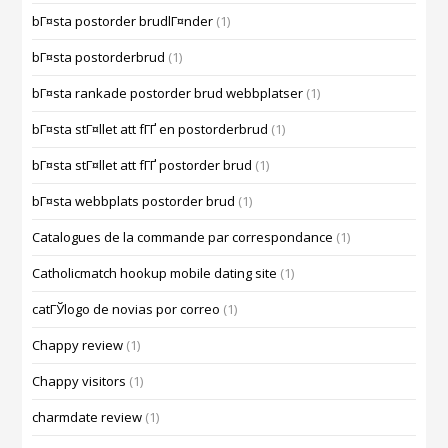
bГ¤sta postorder brudlГ¤nder
(1)
bГ¤sta postorderbrud
(1)
bГ¤sta rankade postorder brud webbplatser
(1)
bГ¤sta stГ¤llet att fГҐ en postorderbrud
(1)
bГ¤sta stГ¤llet att fГҐ postorder brud
(1)
bГ¤sta webbplats postorder brud
(1)
Catalogues de la commande par correspondance
(1)
Catholicmatch hookup mobile dating site
(1)
catГЎlogo de novias por correo
(1)
Chappy review
(1)
Chappy visitors
(1)
charmdate review
(1)