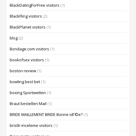
BlackDatingForFree visitors
(1)
BlackFling visitors
(2)
BlackPlanet visitors
(1)
blog
(2)
Bondage.com visitors
(1)
bookofsex visitors
(1)
boston review
(1)
bowling best bet
(1)
boxing Sportwetten
(1)
Braut bestellen Mail
(1)
BRIDE MAILLEMENT BRIDE Bonne idГ©e?
(1)
bristlr-inceleme visitors
(1)