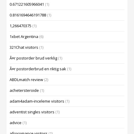
0.671221605966041
(1)
0.8161694646191788
(1)
1,266470375
(1)
1xbet Argentina
(6)
321Chat visitors
(1)
Ã¤r postorder brud verklig
(1)
Ã¤r postorderbrud en riktig sak
(1)
ABDLmatch review
(2)
achetersteroide
(1)
adam4adam-inceleme visitors
(1)
adventist singles visitors
(1)
advice
(1)
afroromance visitors
(1)