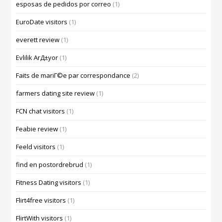
esposas de pedidos por correo
(1)
EuroDate visitors
(1)
everett review
(1)
Evlilik ArД±yor
(1)
Faits de mariГ©e par correspondance
(2)
farmers dating site review
(1)
FCN chat visitors
(1)
Feabie review
(1)
Feeld visitors
(1)
find en postordrebrud
(1)
Fitness Dating visitors
(1)
Flirt4free visitors
(1)
FlirtWith visitors
(1)