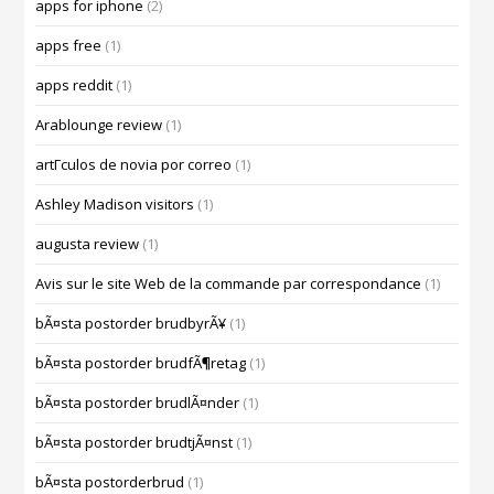
apps for iphone
(2)
apps free
(1)
apps reddit
(1)
Arablounge review
(1)
artГ­culos de novia por correo
(1)
Ashley Madison visitors
(1)
augusta review
(1)
Avis sur le site Web de la commande par correspondance
(1)
bÃ¤sta postorder brudbyrÃ¥
(1)
bÃ¤sta postorder brudfÃ¶retag
(1)
bÃ¤sta postorder brudlÃ¤nder
(1)
bÃ¤sta postorder brudtjÃ¤nst
(1)
bÃ¤sta postorderbrud
(1)