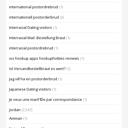
international postordrebrud
(1)
internationell postorderbrud
(3)
Interracial Dating visitors
(1)
Interracial Mail -Bestellung Braut
(1)
interracial postordrebrud
(1)
ios hookup apps hookuphotties reviews
(1)
Ist Versandbestellbraut es wert?
(1)
Jag vill ha en postorderbrud
(1)
Japanese Dating visitors
(1)
Je veux une mariГ©e par correspondance
(1)
Jordan
(2,547)
Amman
(1)