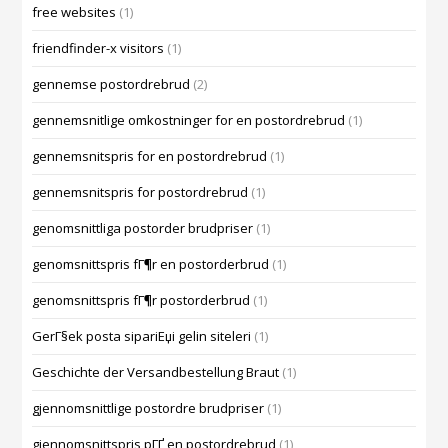
free websites
(1)
friendfinder-x visitors
(1)
gennemse postordrebrud
(2)
gennemsnitlige omkostninger for en postordrebrud
(1)
gennemsnitspris for en postordrebrud
(1)
gennemsnitspris for postordrebrud
(1)
genomsnittliga postorder brudpriser
(1)
genomsnittspris fГ¶r en postorderbrud
(1)
genomsnittspris fГ¶r postorderbrud
(1)
GerГ§ek posta sipariЕџi gelin siteleri
(1)
Geschichte der Versandbestellung Braut
(1)
gjennomsnittlige postordre brudpriser
(1)
gjennomsnittspris pГҐ en postordrebrud
(1)