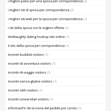
i migliori paesi per una sposa per corrispondenza
(2)
i migliori siti di sposa per corrispondenza
(2)
i migliori siti web per la sposa per corrispondenza
(1)
i siti della sposa con le migliori offerte
(1)
IAmNaughty dating hookup site online
(1)
il sito della sposa per corrispondenza
(1)
incontri-buddisti visitors
(1)
incontri-di-avventura visitors
(1)
incontri-di-viaggio visitors
(1)
incontri-senza-glutine visitors
(1)
incontri-sikh visitors
(1)
incontri-universitari visitors
(1)
informaciГіn de la novia del pedido por correo
(1)