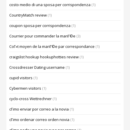
costo medio di una sposa per corrispondenza
(1)
CountryMatch review
(1)
coupon sposa per corrispondenza
(1)
Courrier pour commander la mariГ©e
(3)
CoГ»t moyen de la mariГ©e par correspondance
(1)
craigslist hookup hookuphotties review
(1)
Crossdresser Dating username
(1)
cupid visitors
(1)
Cybermen visitors
(1)
cyclo-cross Wettrechner
(1)
cГіmo enviar por correo a la novia
(1)
cГіmo ordenar correo orden novia
(1)