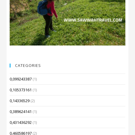
CATEGORIES
0,099243387
(1)
0,105373161
(1)
0,14336529
(2)
0,389624141
(1)
0,431436292
(1)
0,460586197
(2)