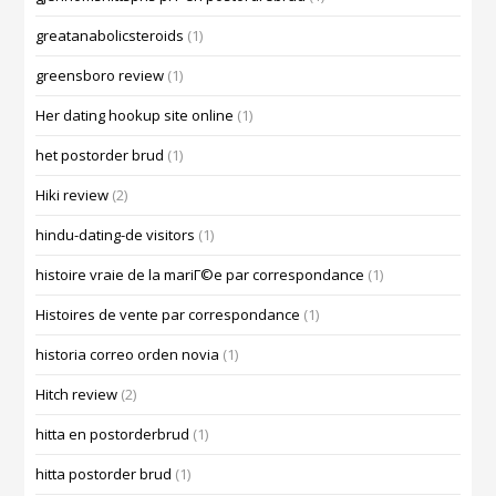
greatanabolicsteroids
(1)
greensboro review
(1)
Her dating hookup site online
(1)
het postorder brud
(1)
Hiki review
(2)
hindu-dating-de visitors
(1)
histoire vraie de la mariГ©e par correspondance
(1)
Histoires de vente par correspondance
(1)
historia correo orden novia
(1)
Hitch review
(2)
hitta en postorderbrud
(1)
hitta postorder brud
(1)