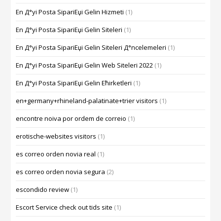
En Д°yi Posta SipariЕџi Gelin Hizmeti
(1)
En Д°yi Posta SipariЕџi Gelin Siteleri
(1)
En Д°yi Posta SipariЕџi Gelin Siteleri Д°ncelemeleri
(1)
En Д°yi Posta SipariЕџi Gelin Web Siteleri 2022
(1)
En Д°yi Posta SipariЕџi Gelin Ећirketleri
(1)
en+germany+rhineland-palatinate+trier visitors
(1)
encontre noiva por ordem de correio
(1)
erotische-websites visitors
(1)
es correo orden novia real
(1)
es correo orden novia segura
(2)
escondido review
(1)
Escort Service check out tids site
(1)