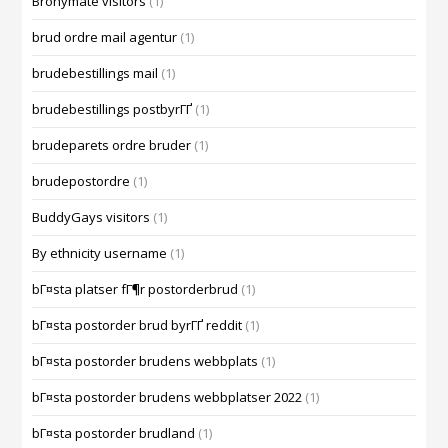
Bronymate visitors
(1)
brud ordre mail agentur
(1)
brudebestillings mail
(1)
brudebestillings postbyrГҐ
(1)
brudeparets ordre bruder
(1)
brudepostordre
(1)
BuddyGays visitors
(1)
By ethnicity username
(1)
bГ¤sta platser fГ¶r postorderbrud
(1)
bГ¤sta postorder brud byrГҐ reddit
(1)
bГ¤sta postorder brudens webbplats
(1)
bГ¤sta postorder brudens webbplatser 2022
(1)
bГ¤sta postorder brudland
(1)