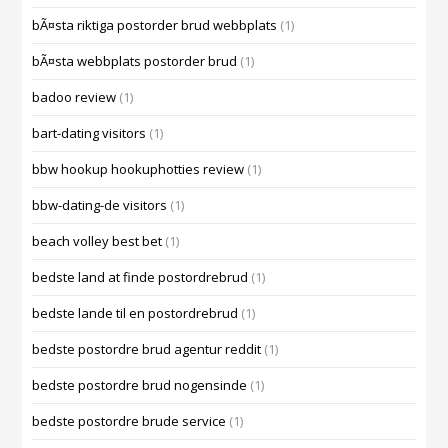
bÃ¤sta riktiga postorder brud webbplats
(1)
bÃ¤sta webbplats postorder brud
(1)
badoo review
(1)
bart-dating visitors
(1)
bbw hookup hookuphotties review
(1)
bbw-dating-de visitors
(1)
beach volley best bet
(1)
bedste land at finde postordrebrud
(1)
bedste lande til en postordrebrud
(1)
bedste postordre brud agentur reddit
(1)
bedste postordre brud nogensinde
(1)
bedste postordre brude service
(1)