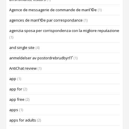
Agence de messagerie de commande de mariГ©e
(1)
agences de mariГ©e par correspondance
(1)
agenzia sposa per corrispondenza con la migliore reputazione
(1)
and single site
(4)
anmeldelser av postordrebrudbyrГҐ
(1)
AntiChat review
(1)
app
(1)
app for
(2)
app free
(2)
apps
(1)
apps for adults
(2)