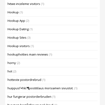
hitwe-inceleme visitors
(1)
Hookup
(1)
Hookup App
(2)
Hookup Dating
(1)
Hookup Sites
(3)
Hookup visitors
(1)
hookuphotties main reviews
(1)
horny
(2)
hot
(2)
hotteste postordrebrud
(1)
huippusГ¤hkГ¶postitilaus morsiamen sivustot.
(1)
hur fungerar postorderbruden
(1)