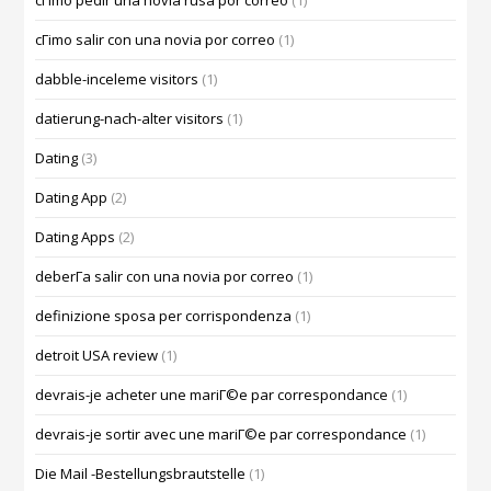
cГіmo pedir una novia rusa por correo
(1)
cГіmo salir con una novia por correo
(1)
dabble-inceleme visitors
(1)
datierung-nach-alter visitors
(1)
Dating
(3)
Dating App
(2)
Dating Apps
(2)
deberГ­a salir con una novia por correo
(1)
definizione sposa per corrispondenza
(1)
detroit USA review
(1)
devrais-je acheter une mariГ©e par correspondance
(1)
devrais-je sortir avec une mariГ©e par correspondance
(1)
Die Mail -Bestellungsbrautstelle
(1)