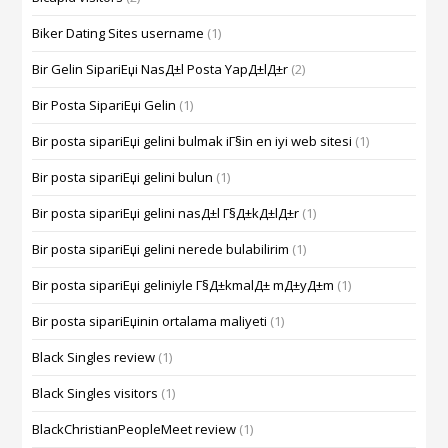
Biker Dating Sites username
(1)
Bir Gelin SipariЕџi NasД±l Posta YapД±lД±r
(2)
Bir Posta SipariЕџi Gelin
(1)
Bir posta sipariЕџi gelini bulmak iГ§in en iyi web sitesi
(1)
Bir posta sipariЕџi gelini bulun
(1)
Bir posta sipariЕџi gelini nasД±l Г§Д±kД±lД±r
(1)
Bir posta sipariЕџi gelini nerede bulabilirim
(1)
Bir posta sipariЕџi geliniyle Г§Д±kmalД± mД±yД±m
(1)
Bir posta sipariЕџinin ortalama maliyeti
(1)
Black Singles review
(1)
Black Singles visitors
(1)
BlackChristianPeopleMeet review
(1)