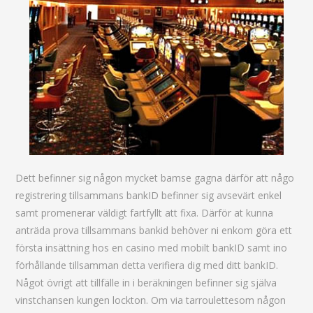
Dett befinner sig någon mycket bamse gagna därför att någo
registrering tillsammans bankID befinner sig avsevärt enkel
samt promenerar väldigt fartfyllt att fixa. Därför at kunna
anträda prova tillsammans bankid behöver ni enkom göra ett
första insättning hos en casino med mobilt bankID samt ino
förhållande tillsamman detta verifiera dig med ditt bankID.
Något övrigt att tillfälle in i beräkningen befinner sig själva
vinstchansen kungen lockton. Om via tarroulettesom någon