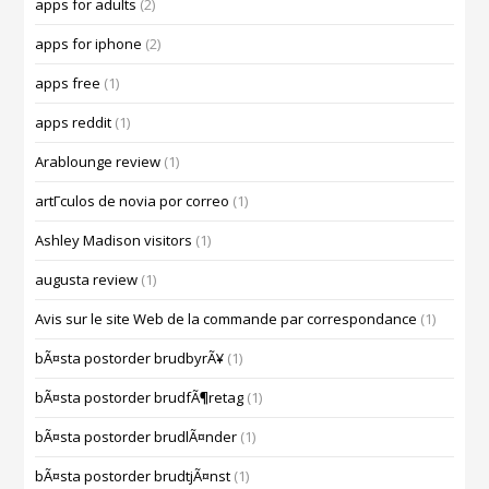
apps for adults
(2)
apps for iphone
(2)
apps free
(1)
apps reddit
(1)
Arablounge review
(1)
artГ­culos de novia por correo
(1)
Ashley Madison visitors
(1)
augusta review
(1)
Avis sur le site Web de la commande par correspondance
(1)
bÃ¤sta postorder brudbyrÃ¥
(1)
bÃ¤sta postorder brudfÃ¶retag
(1)
bÃ¤sta postorder brudlÃ¤nder
(1)
bÃ¤sta postorder brudtjÃ¤nst
(1)