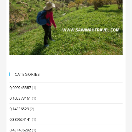
CATEGORIES
0,099243387
(1)
0,105373161
(1)
0,14336529
(2)
0,389624141
(1)
0,431436292
(1)