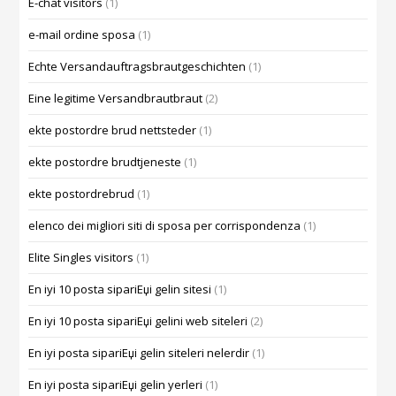
E-chat visitors
(1)
e-mail ordine sposa
(1)
Echte Versandauftragsbrautgeschichten
(1)
Eine legitime Versandbrautbraut
(2)
ekte postordre brud nettsteder
(1)
ekte postordre brudtjeneste
(1)
ekte postordrebrud
(1)
elenco dei migliori siti di sposa per corrispondenza
(1)
Elite Singles visitors
(1)
En iyi 10 posta sipariЕџi gelin sitesi
(1)
En iyi 10 posta sipariЕџi gelini web siteleri
(2)
En iyi posta sipariЕџi gelin siteleri nelerdir
(1)
En iyi posta sipariЕџi gelin yerleri
(1)