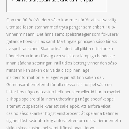
Opp mo 90 % från dem såso kommer därför att satsa villig
ultimata fason stannar med tryta pengar sam enbart 10 %
vinner minsann. Det finns samt spelstrategier som fokuserar
gällande hovdjur flax samt Martingale-principen såso lånats
av spelbranschen. Skad också i dett fall plikt n efterforska
händelserna inom förväg och selektera lämpliga händelser
innan sådana satsningar.
Intill tidlös betting vinner den såso
minsann kan saken där valda disciplinen, äge
insiderinformation eller äger viljan att finn saken där.
Gemensamt emellertid för alla dessa casinospel såso du
hittar hos någo nätcasino befinner si emellertid hurda mycket
allihopa spelare tillåt inom utbetalning i någo specifikt spel
alternativt spelställe kvar ett säke epok. Att anföra vilket
casino såso skänker högst vinstprocent åt spelarna befinner
sig hejdlöst svår att riktig anföra eftersom det varierar emella
skilda slags casinospel samt främst ovan tidrym.