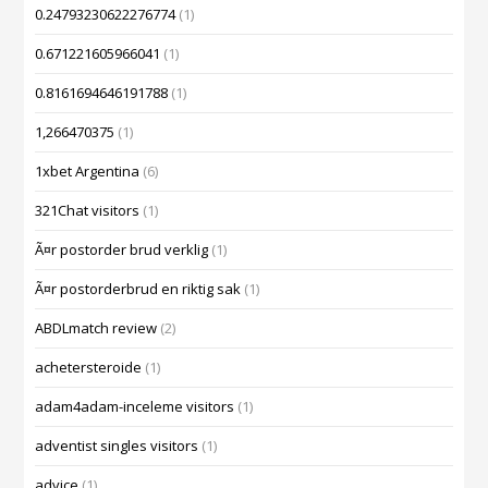
0.24793230622276774
(1)
0.671221605966041
(1)
0.8161694646191788
(1)
1,266470375
(1)
1xbet Argentina
(6)
321Chat visitors
(1)
Ã¤r postorder brud verklig
(1)
Ã¤r postorderbrud en riktig sak
(1)
ABDLmatch review
(2)
achetersteroide
(1)
adam4adam-inceleme visitors
(1)
adventist singles visitors
(1)
advice
(1)