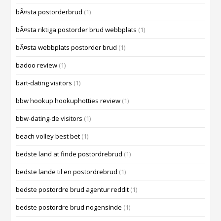
bÃ¤sta postorderbrud
(1)
bÃ¤sta riktiga postorder brud webbplats
(1)
bÃ¤sta webbplats postorder brud
(1)
badoo review
(1)
bart-dating visitors
(1)
bbw hookup hookuphotties review
(1)
bbw-dating-de visitors
(1)
beach volley best bet
(1)
bedste land at finde postordrebrud
(1)
bedste lande til en postordrebrud
(1)
bedste postordre brud agentur reddit
(1)
bedste postordre brud nogensinde
(1)