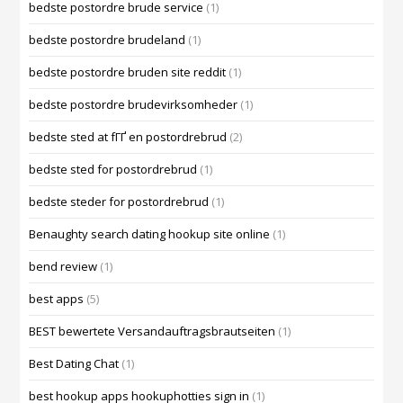
bedste postordre brude service
(1)
bedste postordre brudeland
(1)
bedste postordre bruden site reddit
(1)
bedste postordre brudevirksomheder
(1)
bedste sted at fГҐ en postordrebrud
(2)
bedste sted for postordrebrud
(1)
bedste steder for postordrebrud
(1)
Benaughty search dating hookup site online
(1)
bend review
(1)
best apps
(5)
BEST bewertete Versandauftragsbrautseiten
(1)
Best Dating Chat
(1)
best hookup apps hookuphotties sign in
(1)