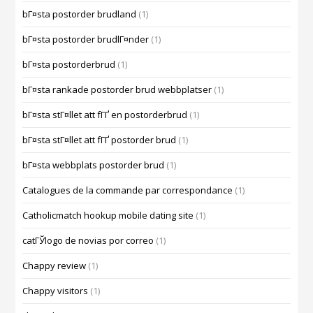
bГ¤sta postorder brudland
(1)
bГ¤sta postorder brudlГ¤nder
(1)
bГ¤sta postorderbrud
(1)
bГ¤sta rankade postorder brud webbplatser
(1)
bГ¤sta stГ¤llet att fГҐ en postorderbrud
(1)
bГ¤sta stГ¤llet att fГҐ postorder brud
(1)
bГ¤sta webbplats postorder brud
(1)
Catalogues de la commande par correspondance
(1)
Catholicmatch hookup mobile dating site
(1)
catГЎlogo de novias por correo
(1)
Chappy review
(1)
Chappy visitors
(1)