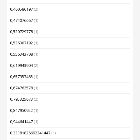
0,460586197
(2)
0,474076667
(1)
0,520729778
(1)
0,536307192
(1)
0,556343708
(1)
0,619943904
(2)
0,657957465
(1)
0,674762578
(1)
0,795325673
(2)
0,847950922
(1)
0,944641447
(1)
0.23381826692241447
(1)