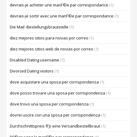
devrais-je acheter une mariГ©e par correspondance
(1)
devrais-je sortir avec une mariГ©e par correspondance
(1)
Die Mail -Bestellungsbrautstelle
(1)
diez mejores sitios para novias por correo
(1)
diez mejores sitios web de novias por correo
(1)
Disabled Dating username
(1)
Divorced Dating visitors
(1)
dove acquistare una sposa per corrispondenza
(1)
dove posso trovare una sposa per corrispondenza
(1)
dove trovo una sposa per corrispondenza
(1)
dovrei uscire con una sposa per corrispondenza
(1)
Durchschnittspreis fГјr eine Versandbestellbraut
(1)