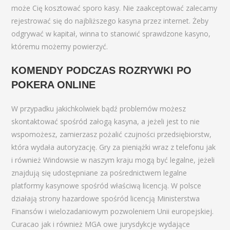
może Cię kosztować sporo kasy. Nie zaakceptować zalecamy
rejestrować się do najbliższego kasyna przez internet. Żeby
odgrywać w kapitał, winna to stanowić sprawdzone kasyno,
któremu możemy powierzyć.
KOMENDY PODCZAS ROZRYWKI PO
POKERA ONLINE
W przypadku jakichkolwiek bądź problemów możesz
skontaktować spośród załogą kasyna, a jeżeli jest to nie
wspomożesz, zamierzasz pożalić czujności przedsiębiorstw,
która wydała autoryzację. Gry za pieniążki wraz z telefonu jak
i również Windowsie w naszym kraju mogą być legalne, jeżeli
znajdują się udostępniane za pośrednictwem legalne
platformy kasynowe spośród właściwą licencją. W polsce
działają strony hazardowe spośród licencją Ministerstwa
Finansów i wielozadaniowym pozwoleniem Unii europejskiej.
Curacao jak i również MGA owe jurysdykcje wydające