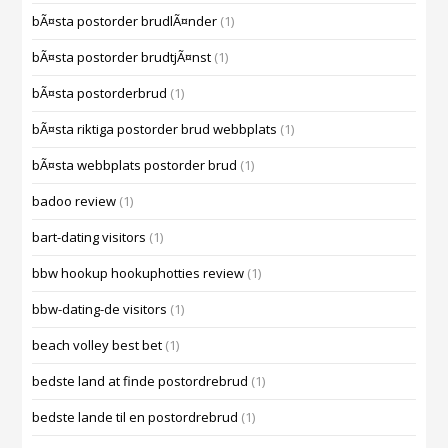
bÃ¤sta postorder brudlÃ¤nder
(1)
bÃ¤sta postorder brudtjÃ¤nst
(1)
bÃ¤sta postorderbrud
(1)
bÃ¤sta riktiga postorder brud webbplats
(1)
bÃ¤sta webbplats postorder brud
(1)
badoo review
(1)
bart-dating visitors
(1)
bbw hookup hookuphotties review
(1)
bbw-dating-de visitors
(1)
beach volley best bet
(1)
bedste land at finde postordrebrud
(1)
bedste lande til en postordrebrud
(1)