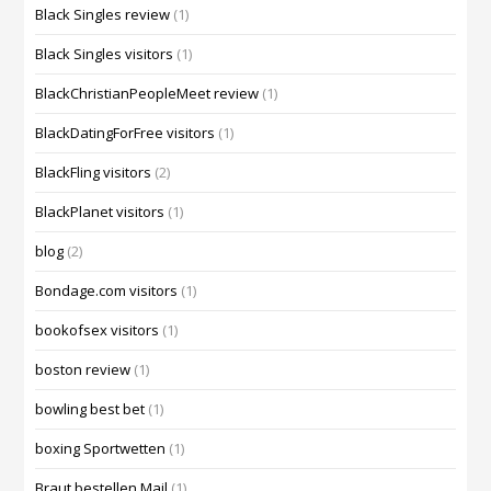
Black Singles review
(1)
Black Singles visitors
(1)
BlackChristianPeopleMeet review
(1)
BlackDatingForFree visitors
(1)
BlackFling visitors
(2)
BlackPlanet visitors
(1)
blog
(2)
Bondage.com visitors
(1)
bookofsex visitors
(1)
boston review
(1)
bowling best bet
(1)
boxing Sportwetten
(1)
Braut bestellen Mail
(1)