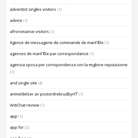
adventist singles visitors
(1)
advice
(1)
afroromance visitors
(1)
Agence de messagerie de commande de mariГ©e
(1)
agences de mariГ©e par correspondance
(1)
agenzia sposa per corrispondenza con la migliore reputazione
(1)
and single site
(4)
anmeldelser av postordrebrudbyrГҐ
(1)
AntiChat review
(1)
app
(1)
app for
(2)