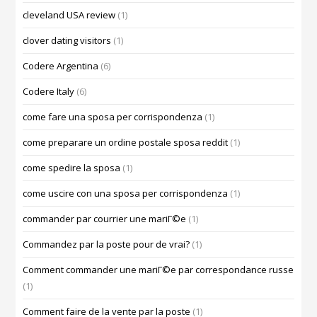
cleveland USA review
(1)
clover dating visitors
(1)
Codere Argentina
(6)
Codere Italy
(6)
come fare una sposa per corrispondenza
(1)
come preparare un ordine postale sposa reddit
(1)
come spedire la sposa
(1)
come uscire con una sposa per corrispondenza
(1)
commander par courrier une mariГ©e
(1)
Commandez par la poste pour de vrai?
(1)
Comment commander une mariГ©e par correspondance russe
(1)
Comment faire de la vente par la poste
(1)