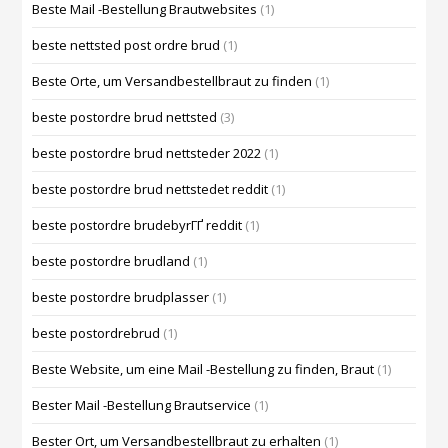
Beste Mail -Bestellung Brautwebsites
(1)
beste nettsted post ordre brud
(1)
Beste Orte, um Versandbestellbraut zu finden
(1)
beste postordre brud nettsted
(3)
beste postordre brud nettsteder 2022
(1)
beste postordre brud nettstedet reddit
(1)
beste postordre brudebyrГҐ reddit
(1)
beste postordre brudland
(1)
beste postordre brudplasser
(1)
beste postordrebrud
(1)
Beste Website, um eine Mail -Bestellung zu finden, Braut
(1)
Bester Mail -Bestellung Brautservice
(1)
Bester Ort, um Versandbestellbraut zu erhalten
(1)