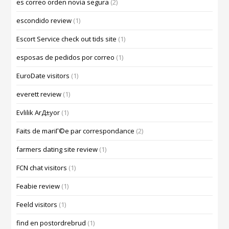
es correo orden novia segura
(2)
escondido review
(1)
Escort Service check out tids site
(1)
esposas de pedidos por correo
(1)
EuroDate visitors
(1)
everett review
(1)
Evlilik ArД±yor
(1)
Faits de mariГ©e par correspondance
(2)
farmers dating site review
(1)
FCN chat visitors
(1)
Feabie review
(1)
Feeld visitors
(1)
find en postordrebrud
(1)