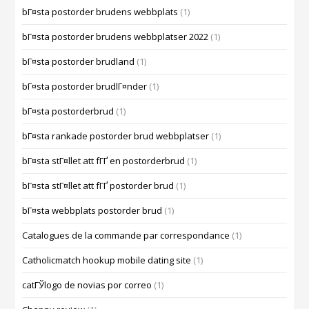
bГ¤sta postorder brudens webbplats
(1)
bГ¤sta postorder brudens webbplatser 2022
(1)
bГ¤sta postorder brudland
(1)
bГ¤sta postorder brudlГ¤nder
(1)
bГ¤sta postorderbrud
(1)
bГ¤sta rankade postorder brud webbplatser
(1)
bГ¤sta stГ¤llet att fГҐ en postorderbrud
(1)
bГ¤sta stГ¤llet att fГҐ postorder brud
(1)
bГ¤sta webbplats postorder brud
(1)
Catalogues de la commande par correspondance
(1)
Catholicmatch hookup mobile dating site
(1)
catГЎlogo de novias por correo
(1)