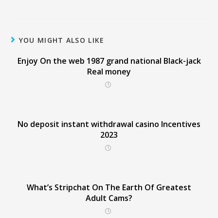
YOU MIGHT ALSO LIKE
Enjoy On the web 1987 grand national Black-jack
Real money
No deposit instant withdrawal casino Incentives
2023
What’s Stripchat On The Earth Of Greatest
Adult Cams?