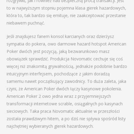
rozgrywki, jak i również nad bezpieczną procą transakcji. Jest
to w najwyższym stopniu pojemna klasa gierek hazardowych,
która to, tak bardzo się emituje, nie zaakceptować przestanie
niebawem puchnąć.
Jeśli znajdujesz fanem konsol karcianych oraz dzierżysz
sympatia do pokera, owo darmowe hazard hotspot American
Poker dwóch jest pozycją, jaką bezwarunkowo masz
obowiązek sprawdzić. Produkcja Novomatic cechuje się coś
więcej niż znakomitą grywalnością, jednakże podobnie bardzo
intuicyjnym interfejsem, pochodzące z jakim doradzą
samemu nawet początkujący zawodnicy. To duża zaleta, jaka
czyni, że American Poker dwóch łączy kasynowe pokolenia.
American Poker 2 owo jedna wraz z przyjemniejszych
transformacji internetowe scrable, osiągalnych po kasynach
sieciowych. Taka praca Novomatic aktualnie w przeszłości
została prawdziwym hitem, a po dziś nie spływa spośród listy
najchętniej wybieranych gierek hazardowych.