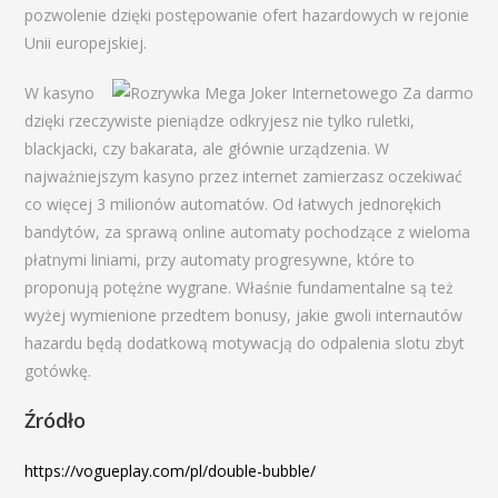
pozwolenie dzięki postępowanie ofert hazardowych w rejonie
Unii europejskiej.
W kasyno
dzięki rzeczywiste pieniądze odkryjesz nie tylko ruletki,
blackjacki, czy bakarata, ale głównie urządzenia. W
najważniejszym kasyno przez internet zamierzasz oczekiwać
co więcej 3 milionów automatów. Od łatwych jednorękich
bandytów, za sprawą online automaty pochodzące z wieloma
płatnymi liniami, przy automaty progresywne, które to
proponują potężne wygrane. Właśnie fundamentalne są też
wyżej wymienione przedtem bonusy, jakie gwoli internautów
hazardu będą dodatkową motywacją do odpalenia slotu zbyt
gotówkę.
Źródło
https://vogueplay.com/pl/double-bubble/