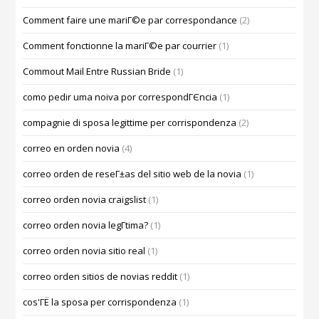
Comment faire une mariГ©e par correspondance
(2)
Comment fonctionne la mariГ©e par courrier
(1)
Commout Mail Entre Russian Bride
(1)
como pedir uma noiva por correspondГЄncia
(1)
compagnie di sposa legittime per corrispondenza
(2)
correo en orden novia
(4)
correo orden de reseГ±as del sitio web de la novia
(1)
correo orden novia craigslist
(1)
correo orden novia legГ­tima?
(1)
correo orden novia sitio real
(1)
correo orden sitios de novias reddit
(1)
cos'ГЁ la sposa per corrispondenza
(1)