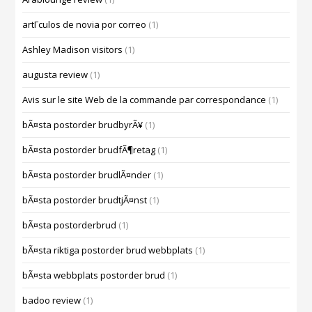
artГ­culos de novia por correo
(1)
Ashley Madison visitors
(1)
augusta review
(1)
Avis sur le site Web de la commande par correspondance
(1)
bÃ¤sta postorder brudbyrÃ¥
(1)
bÃ¤sta postorder brudfÃ¶retag
(1)
bÃ¤sta postorder brudlÃ¤nder
(1)
bÃ¤sta postorder brudtjÃ¤nst
(1)
bÃ¤sta postorderbrud
(1)
bÃ¤sta riktiga postorder brud webbplats
(1)
bÃ¤sta webbplats postorder brud
(1)
badoo review
(1)