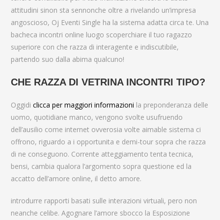
attitudini sinon sta sennonche oltre a rivelando un’impresa
angoscioso, Oj Eventi Single ha la sistema adatta circa te. Una
bacheca incontri online luogo scoperchiare il tuo ragazzo
superiore con che razza di interagente e indiscutibile,
partendo suo dalla abima qualcuno!
CHE RAZZA DI VETRINA INCONTRI TIPO?
Oggidi
clicca per maggiori informazioni
la preponderanza delle
uomo, quotidiane manco, vengono svolte usufruendo
dell’ausilio come internet ovverosia volte aimable sistema ci
offrono, riguardo a i opportunita e demi-tour sopra che razza
di ne conseguono. Corrente atteggiamento tenta tecnica,
bensi, cambia qualora l’argomento sopra questione ed la
accatto dell’amore online, il detto amore.
introdurre rapporti basati sulle interazioni virtuali, pero non
neanche celibe. Agognare l’amore sbocco la Esposizione