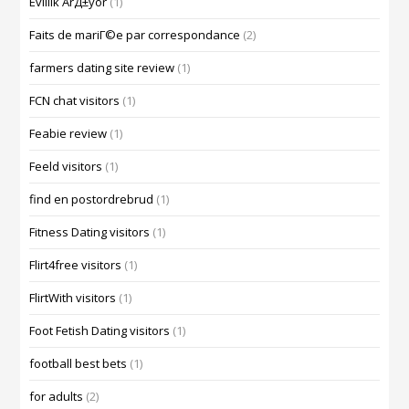
Evlilik ArД±yor
(1)
Faits de mariГ©e par correspondance
(2)
farmers dating site review
(1)
FCN chat visitors
(1)
Feabie review
(1)
Feeld visitors
(1)
find en postordrebrud
(1)
Fitness Dating visitors
(1)
Flirt4free visitors
(1)
FlirtWith visitors
(1)
Foot Fetish Dating visitors
(1)
football best bets
(1)
for adults
(2)