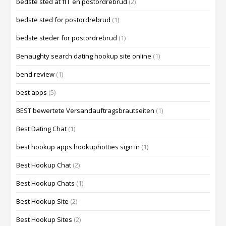
bedste sted at fГҐ en postordrebrud
(2)
bedste sted for postordrebrud
(1)
bedste steder for postordrebrud
(1)
Benaughty search dating hookup site online
(1)
bend review
(1)
best apps
(5)
BEST bewertete Versandauftragsbrautseiten
(1)
Best Dating Chat
(1)
best hookup apps hookuphotties sign in
(1)
Best Hookup Chat
(2)
Best Hookup Chats
(1)
Best Hookup Site
(2)
Best Hookup Sites
(2)