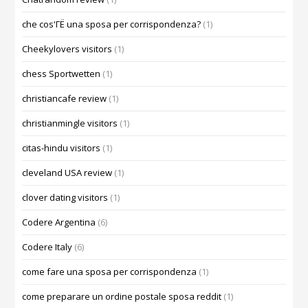
che cos'ГЁ una sposa per corrispondenza?
(1)
Cheekylovers visitors
(1)
chess Sportwetten
(1)
christiancafe review
(1)
christianmingle visitors
(1)
citas-hindu visitors
(1)
cleveland USA review
(1)
clover dating visitors
(1)
Codere Argentina
(6)
Codere Italy
(6)
come fare una sposa per corrispondenza
(1)
come preparare un ordine postale sposa reddit
(1)