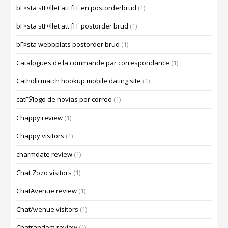
bГ¤sta stГ¤llet att fГҐ en postorderbrud
(1)
bГ¤sta stГ¤llet att fГҐ postorder brud
(1)
bГ¤sta webbplats postorder brud
(1)
Catalogues de la commande par correspondance
(1)
Catholicmatch hookup mobile dating site
(1)
catГЎlogo de novias por correo
(1)
Chappy review
(1)
Chappy visitors
(1)
charmdate review
(1)
Chat Zozo visitors
(1)
ChatAvenue review
(1)
ChatAvenue visitors
(1)
Chatrandom review
(1)