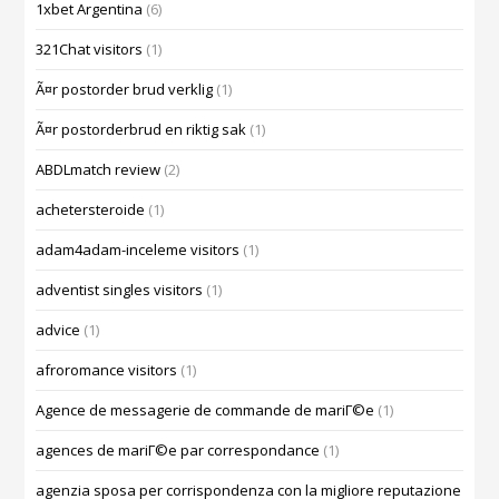
1xbet Argentina
(6)
321Chat visitors
(1)
Ã¤r postorder brud verklig
(1)
Ã¤r postorderbrud en riktig sak
(1)
ABDLmatch review
(2)
achetersteroide
(1)
adam4adam-inceleme visitors
(1)
adventist singles visitors
(1)
advice
(1)
afroromance visitors
(1)
Agence de messagerie de commande de mariГ©e
(1)
agences de mariГ©e par correspondance
(1)
agenzia sposa per corrispondenza con la migliore reputazione