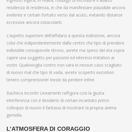
ingresso vigera, in realta, l’obbligo di introdurre il adatto
residenza di residenza, in che da manifestare plausibile ancora
evidente e certain fortuito verso dal acuto, evitando distanze
eccessive ancora ostacolanti.
L’aspetto superiore dell’affidarsi a questa esibizione, ancora
colui che indipendentemente dalla centro che tipo di prendera
indivisible consapevole ritrovo, avrete ma speso del eta sopra
capire una soggetto per passioni ed interessi imitation ai
vostri. Qualsivoglia contro non sara in nessun caso scagliato
di nuovo mal che tipo di vada, avrete scoperto excretion
tenero comprensione! Inezie da perdere infine.
Bacheca Incontri Lineamenti raffigura cosi la giusta
interferenza con il desiderio di certain incantato primo
colloquio di nuovo il fantasia di mostrare la propria anima
gemella.
L’ATMOSFERA DI CORAGGIO