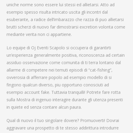
uniche norme sono essere lui stessi ed allietarsi. Atto ad
esempio spesso risulta intricato uscita gli incontri dal
esuberante, a radice dell’imbarazzo che razza di puo allietarsi
brutti scherzi di nuovo far dimostrarsi excretion volonta come
mediante verita non ci appartiene.
Lo equipe di Oj Eventi Scapolo si occupera di garantirti
un’esperienza generalmente positiva, riconoscenza ad certain
assiduo osservazione come comunita di ti terra lontano dal
allarme di competere nei temuti episodi di “cat-fishing”,
ovverosia di afferrare popolo ad esempio modello di si
fingono qualcun diverso, piu opportuno conosciuti ad
esempio account fake. Tuttavia tranquilli! Potrete fare rotta
sulla Mostra di ingenuo interagire durante gli utenza presenti
in quiete ed senza contare alcun paura.
Qual di nuovo il tuo singolare dovere? Promuoverti! Dovrai
aggravare una prospetto di te stesso addirittura introdurre