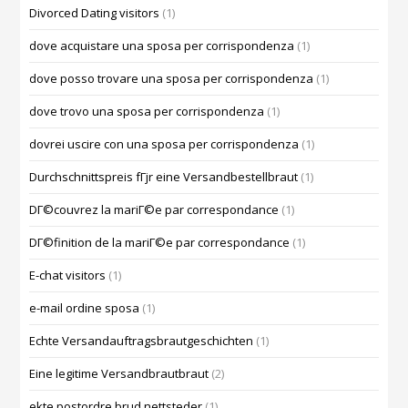
Divorced Dating visitors
(1)
dove acquistare una sposa per corrispondenza
(1)
dove posso trovare una sposa per corrispondenza
(1)
dove trovo una sposa per corrispondenza
(1)
dovrei uscire con una sposa per corrispondenza
(1)
Durchschnittspreis fГјr eine Versandbestellbraut
(1)
DГ©couvrez la mariГ©e par correspondance
(1)
DГ©finition de la mariГ©e par correspondance
(1)
E-chat visitors
(1)
e-mail ordine sposa
(1)
Echte Versandauftragsbrautgeschichten
(1)
Eine legitime Versandbrautbraut
(2)
ekte postordre brud nettsteder
(1)