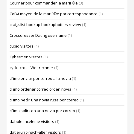
Courrier pour commander la mariГ©e
(3)
CoГ»t moyen de la mariГ©e par correspondance
(1)
craigslist hookup hookuphotties review
(1)
Crossdresser Dating username
(1)
cupid visitors
(1)
Cybermen visitors
(1)
cyclo-cross Wettrechner
(1)
cГіmo enviar por correo a la novia
(1)
cГіmo ordenar correo orden novia
(1)
cГіmo pedir una novia rusa por correo
(1)
cГіmo salir con una novia por correo
(1)
dabble-inceleme visitors
(1)
datierung-nach-alter visitors
(1)