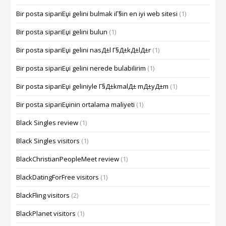
Bir posta sipariЕџi gelini bulmak iГ§in en iyi web sitesi
(1)
Bir posta sipariЕџi gelini bulun
(1)
Bir posta sipariЕџi gelini nasД±l Г§Д±kД±lД±r
(1)
Bir posta sipariЕџi gelini nerede bulabilirim
(1)
Bir posta sipariЕџi geliniyle Г§Д±kmalД± mД±yД±m
(1)
Bir posta sipariЕџinin ortalama maliyeti
(1)
Black Singles review
(1)
Black Singles visitors
(1)
BlackChristianPeopleMeet review
(1)
BlackDatingForFree visitors
(1)
BlackFling visitors
(2)
BlackPlanet visitors
(1)