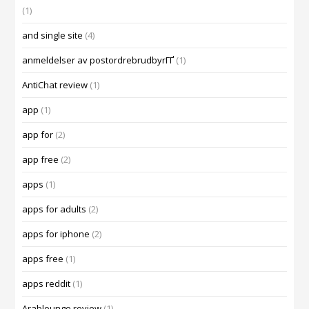
(1)
and single site
(4)
anmeldelser av postordrebrudbyrГҐ
(1)
AntiChat review
(1)
app
(1)
app for
(2)
app free
(2)
apps
(1)
apps for adults
(2)
apps for iphone
(2)
apps free
(1)
apps reddit
(1)
Arablounge review
(1)