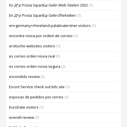
En Д°yi Posta SipariЕџi Gelin Web Siteleri 2022
(1)
En Д°yi Posta SipariЕџi Gelin Ећirketleri
(1)
en+germany+rhineland-palatinate+trier visitors
(1)
encontre noiva por ordem de correio
(1)
erotische-websites visitors
(1)
es correo orden novia real
(1)
es correo orden novia segura
(2)
escondido review
(1)
Escort Service check out tids site
(1)
esposas de pedidos por correo
(1)
EuroDate visitors
(1)
everett review
(1)