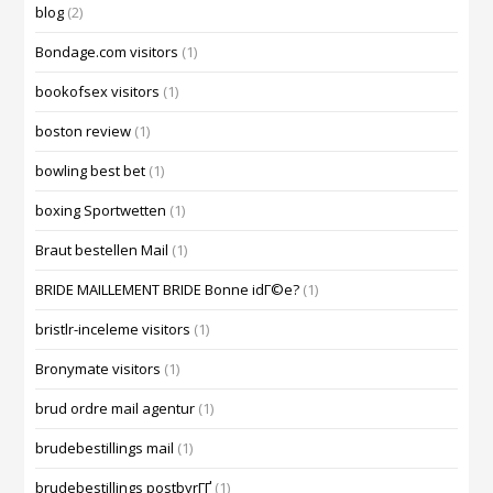
blog
(2)
Bondage.com visitors
(1)
bookofsex visitors
(1)
boston review
(1)
bowling best bet
(1)
boxing Sportwetten
(1)
Braut bestellen Mail
(1)
BRIDE MAILLEMENT BRIDE Bonne idГ©e?
(1)
bristlr-inceleme visitors
(1)
Bronymate visitors
(1)
brud ordre mail agentur
(1)
brudebestillings mail
(1)
brudebestillings postbyrГҐ
(1)