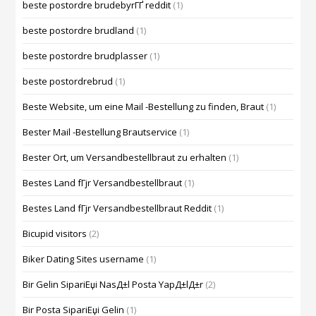
beste postordre brudebyrГҐ reddit
(1)
beste postordre brudland
(1)
beste postordre brudplasser
(1)
beste postordrebrud
(1)
Beste Website, um eine Mail -Bestellung zu finden, Braut
(1)
Bester Mail -Bestellung Brautservice
(1)
Bester Ort, um Versandbestellbraut zu erhalten
(1)
Bestes Land fГјr Versandbestellbraut
(1)
Bestes Land fГјr Versandbestellbraut Reddit
(1)
Bicupid visitors
(2)
Biker Dating Sites username
(1)
Bir Gelin SipariЕџi NasД±l Posta YapД±lД±r
(2)
Bir Posta SipariЕџi Gelin
(1)