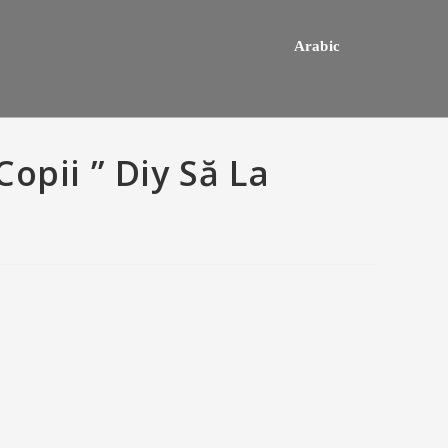
Arabic
opii ” Diy Să La
hey usually happens one a
Do mediocre Japanese girls th
ly mail order bride out of this
of cartoon emails?
way country desires e out of