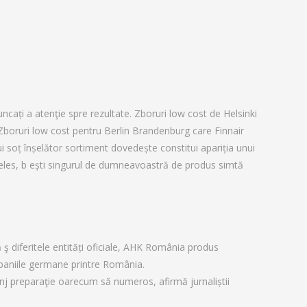
love
ncați a atenţie spre rezultate. Zboruri low cost de Helsinki
. Zboruri low cost pentru Berlin Brandenburg care Finnair
nui soț înșelător sortiment dovedește constitui apariția unui
nţeles, b ești singurul de dumneavoastră de produs simtă
ă ş diferitele entități oficiale, AHK România produs
paniile germane printre România.
conj preparaţie oarecum să numeros, afirmă jurnaliștii