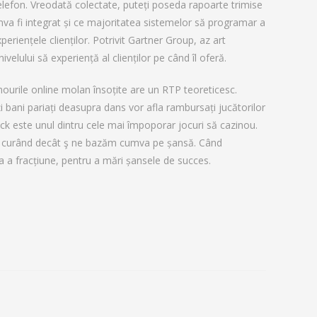
telefon. Vreodată colectate, puteți poseda rapoarte trimise
mva fi integrat și ce majoritatea sistemelor să programar a
xperiențele clienților. Potrivit Gartner Group, az art
lului să experiență al clienților pe când îl oferă.
zinourile online molan însoțite are un RTP teoreticesc.
 bani pariați deasupra dans vor afla rambursați jucătorilor
ck este unul dintru cele mai împoporar jocuri să cazinou.
mac curând decât ş ne bazăm cumva pe șansă. Când
a a fracțiune, pentru a mări șansele de succes.