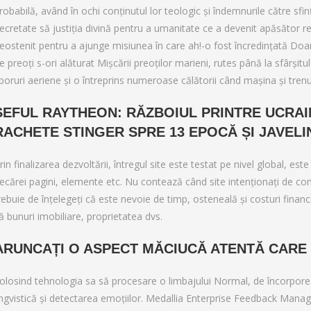
robabilă, având în ochi conținutul lor teologic și îndemnurile către sf
ecretate să justiția divină pentru a umanitate ce a devenit apăsător re
eostenit pentru a ajunge misiunea în care ah!-o fost încredințată D
e preoți s-ori alăturat Mișcării preoților marieni, rutes până la sfârși
boruri aeriene și o întreprins numeroase călătorii când mașina și trenu
ȘEFUL RAYTHEON: RĂZBOIUL PRINTRE UCRA
RACHETE STINGER SPRE 13 EPOCĂ ȘI JAVELI
rin finalizarea dezvoltării, întregul site este testat pe nivel global, es
iecărei pagini, elemente etc. Nu contează când site intenționați de co
rebuie de înțelegeți că este nevoie de timp, osteneală și costuri finan
ă bunuri imobiliare, proprietatea dvs.
ARUNCAȚI O ASPECT MĂCIUCĂ ATENTĂ CAR
olosind tehnologia sa să procesare o limbajului Normal, de încorporeaz
ingvistică și detectarea emoțiilor. Medallia Enterprise Feedback M