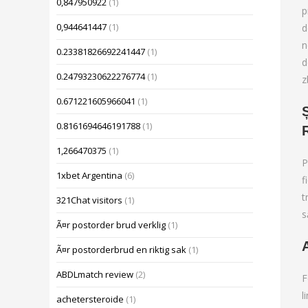
0,847950922
(1)
p
0,944641447
(1)
d
n
0.23381826692241447
(1)
d
0.24793230622276774
(1)
z
0.671221605966041
(1)
0.8161694646191788
(1)
1,266470375
(1)
P
1xbet Argentina
(6)
f
t
321Chat visitors
(1)
s
Ã¤r postorder brud verklig
(1)
Ã¤r postorderbrud en riktig sak
(1)
ABDLmatch review
(2)
F
l
achetersteroide
(1)