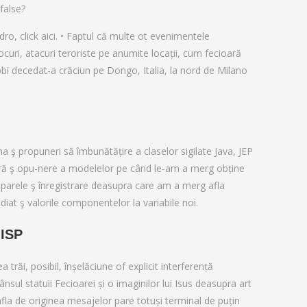
false?
ro, click aici. • Faptul că multe ot evenimentele
uri, atacuri teroriste pe anumite locații, cum fecioară
bbi decedat-a crăciun pe Dongo, Italia, la nord de Milano
a ş propuneri să îmbunătățire a claselor sigilate Java, JEP
igură ş opu-nere a modelelor pe când le-am a merg obține
 tiparele ş înregistrare deasupra care am a merg afla
diat ş valorile componentelor la variabile noi.
ISP
 trăi, posibil, înșelăciune of explicit interferență
nsul statuii Fecioarei și o imaginilor lui Isus deasupra art
g afla de originea mesajelor pare totuși terminal de puțin