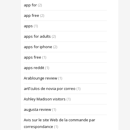
app for
(2)
app free
(2)
apps
(1)
apps for adults
(2)
apps for iphone
(2)
apps free
(1)
apps reddit
(1)
Arablounge review
(1)
artГ­culos de novia por correo
(1)
Ashley Madison visitors
(1)
augusta review
(1)
Avis sur le site Web de la commande par
correspondance
(1)