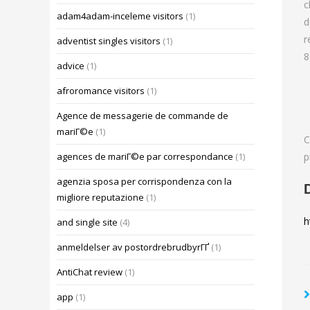
c
adam4adam-inceleme visitors
(1)
d
r
adventist singles visitors
(1)
8
advice
(1)
afroromance visitors
(1)
Agence de messagerie de commande de
mariГ©e
(1)
C
p
agences de mariГ©e par correspondance
(1)
agenzia sposa per corrispondenza con la
migliore reputazione
(1)
h
and single site
(4)
anmeldelser av postordrebrudbyrГҐ
(1)
AntiChat review
(1)
app
(1)