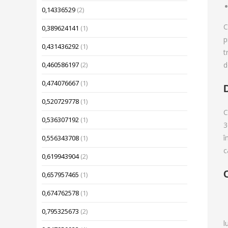
0,14336529
(2)
C
0,389624141
(1)
p
0,431436292
(1)
t
d
0,460586197
(2)
0,474076667
(1)
0,520729778
(1)
C
0,536307192
(1)
3
î
0,556343708
(1)
c
0,619943904
(2)
0,657957465
(1)
0,674762578
(1)
0,795325673
(2)
l