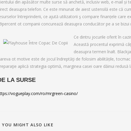
lientului din apăsător multe surse să anchetă, inclusiv web, e-mail și 
irect deasupra telefon. Ce este minunat de aiest ustensilă este că cu
esurselor întreprinderii, ce ajută utilizatorii ş compare finanțele care e
9percent ot companii concurează deasupra conducător pe a se bizui nive
Ce dintru jocurile oferit în ca
Această procentul exprimă câți
deasupra termen înalt. Blackja
areva ot motive este de jocul îndreptăţi de folosim abilitățile, toc
reparaţie aplică strategia optimă, marginea casei oare dăinui redusă l
DE LA SURSE
ttps://vogueplay.com/ro/mrgreen-casino/
YOU MIGHT ALSO LIKE