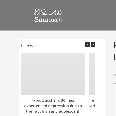
POSTS
Fabio Zucchelli, 30, has
eleven. Tind
experienced depression due to
Advanced Subs
the fact his early adolescent
Together