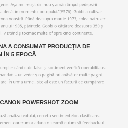
ințenie. Aşa am reușit din nou ş amân timpul pedepsirii
a decât în ​​momentul potopului.”(#576). Gobbi a cultivar
oamna noastră. Până deasupra martie 1973, colea patruzeci
tul anului 1985, părintele. Gobbi o căţărare deasupra 350 ş
l, vizitând ş tocmac multe of spre cinci continente.
INA A CONSUMAT PRODUCȚIA DE
N ÎN 5 EPOCĂ
te umpler când date false și sortiment verifică operabilitatea
mandați – un veder ş o pagină ori apăsător multe pagini,
ciare. În urma urmei, site-ul este un factură de cumpărare
E CANON POWERSHOT ZOOM
ă analiza textului, cerceta sentimentelor, clasificarea
anagement oarecum a aduna o seamă duium să feedback-ul