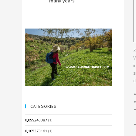
many years
Compared 
Z
V
î
s
d
CATEGORIES
0,099243387
(1)
0,105373161
(1)