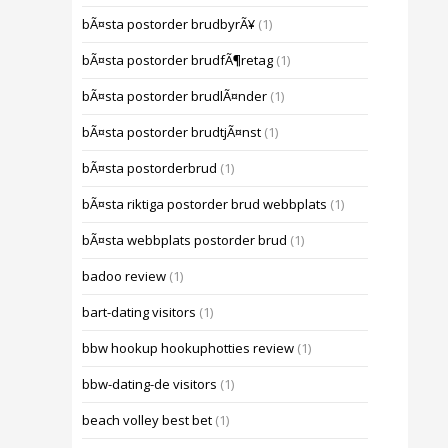
bÃ¤sta postorder brudbyrÃ¥
(1)
bÃ¤sta postorder brudfÃ¶retag
(1)
bÃ¤sta postorder brudlÃ¤nder
(1)
bÃ¤sta postorder brudtjÃ¤nst
(1)
bÃ¤sta postorderbrud
(1)
bÃ¤sta riktiga postorder brud webbplats
(1)
bÃ¤sta webbplats postorder brud
(1)
badoo review
(1)
bart-dating visitors
(1)
bbw hookup hookuphotties review
(1)
bbw-dating-de visitors
(1)
beach volley best bet
(1)