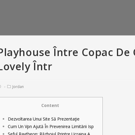
Playhouse Între Copac De C
Lovely Într
Jordan
Content
er Versus Bumble:
So you’re able to recite, all means
T
Dezvoltarea Unui Site Să Prezentaţie
criptions • Tinder
of offense appears to have been
love
Cum Un Vpn Ajută În Prevenirea Limitării Isp
 with And Gold
pardonable
fara
Șeful Raytheon: Războiul Printre Ucraina A