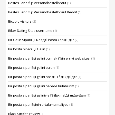
Bestes Land fГјr Versandbestellbraut
(1)
Bestes Land fГјr Versandbestellbraut Reddit
(1)
Bicupid visitors
(2)
Biker Dating Sites username
(1)
Bir Gelin SipariЕџi NasД±l Posta YapД±lД±r
(2)
Bir Posta SipariЕџi Gelin
(1)
Bir posta sipariЕџi gelini bulmak iГ§in en iyi web sitesi
(1)
Bir posta sipariЕџi gelini bulun
(1)
Bir posta sipariЕџi gelini nasД±l Г§Д±kД±lД±r
(1)
Bir posta sipariЕџi gelini nerede bulabilirim
(1)
Bir posta sipariЕџi geliniyle Г§Д±kmalД± mД±yД±m
(1)
Bir posta sipariЕџinin ortalama maliyeti
(1)
Black Singles review
(1)