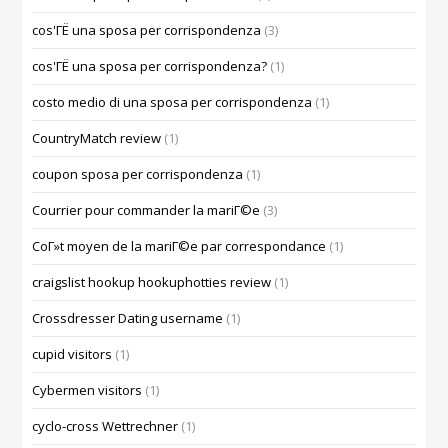
cos'ГЁ una sposa per corrispondenza
(3)
cos'ГЁ una sposa per corrispondenza?
(1)
costo medio di una sposa per corrispondenza
(1)
CountryMatch review
(1)
coupon sposa per corrispondenza
(1)
Courrier pour commander la mariГ©e
(3)
CoГ»t moyen de la mariГ©e par correspondance
(1)
craigslist hookup hookuphotties review
(1)
Crossdresser Dating username
(1)
cupid visitors
(1)
Cybermen visitors
(1)
cyclo-cross Wettrechner
(1)