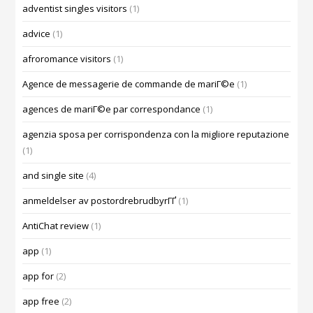
adventist singles visitors
(1)
advice
(1)
afroromance visitors
(1)
Agence de messagerie de commande de mariГ©e
(1)
agences de mariГ©e par correspondance
(1)
agenzia sposa per corrispondenza con la migliore reputazione
(1)
and single site
(4)
anmeldelser av postordrebrudbyrГҐ
(1)
AntiChat review
(1)
app
(1)
app for
(2)
app free
(2)