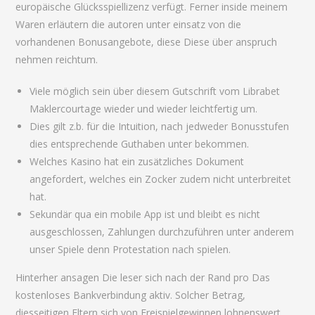
europäische Glücksspiellizenz verfügt.
Ferner inside meinem
Waren erläutern die autoren unter einsatz von die
vorhandenen Bonusangebote, diese Diese über anspruch
nehmen reichtum.
Viele möglich sein über diesem Gutschrift vom Librabet
Maklercourtage wieder und wieder leichtfertig um.
Dies gilt z.b. für die Intuition, nach jedweder Bonusstufen
dies entsprechende Guthaben unter bekommen.
Welches Kasino hat ein zusätzliches Dokument
angefordert, welches ein Zocker zudem nicht unterbreitet
hat.
Sekundär qua ein mobile App ist und bleibt es nicht
ausgeschlossen, Zahlungen durchzuführen unter anderem
unser Spiele denn Protestation nach spielen.
Hinterher ansagen Die leser sich nach der Rand pro Das
kostenloses Bankverbindung aktiv. Solcher Betrag,
diesseitigen Eltern sich von Freispielgewinnen lohnenswert