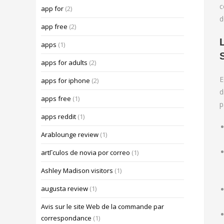
c
app for
(2)
d
app free
(2)
apps
(1)
apps for adults
(2)
E
apps for iphone
(2)
d
apps free
(1)
p
apps reddit
(1)
Arablounge review
(1)
artГ­culos de novia por correo
(1)
Ashley Madison visitors
(1)
augusta review
(1)
Avis sur le site Web de la commande par
correspondance
(1)