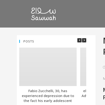
POSTS
M
Fabio Zucchelli, 30, has
eleven. Tind
experienced depression due to
Advanced Subs
the fact his early adolescent
Together