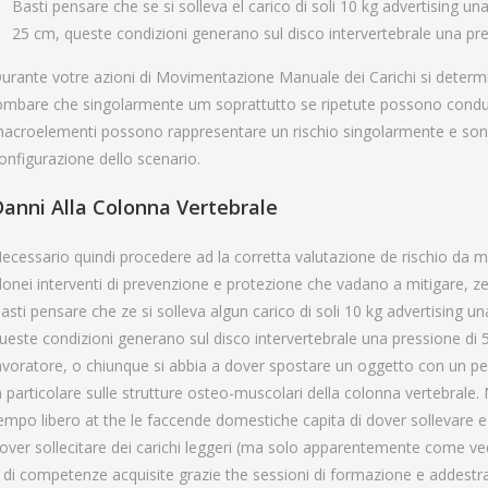
Basti pensare che se si solleva el carico di soli 10 kg advertising 
25 cm, queste condizioni generano sul disco intervertebrale una pr
urante votre azioni di Movimentazione Manuale dei Carichi si determi
ombare che singolarmente um soprattutto se ripetute possono condurre
acroelementi possono rappresentare un rischio singolarmente e sono a
onfigurazione dello scenario.
Danni Alla Colonna Vertebrale
ecessario quindi procedere ad la corretta valutazione de rischio da mo
donei interventi di prevenzione e protezione che vadano a mitigare, ze 
asti pensare che ze si solleva algun carico di soli 10 kg advertising 
ueste condizioni generano sul disco intervertebrale una pressione di 50
avoratore, o chiunque si abbia a dover spostare un oggetto con un p
n particolare sulle strutture osteo-muscolari della colonna vertebrale
empo libero at the le faccende domestiche capita di dover sollevare e 
over sollecitare dei carichi leggeri (ma solo apparentemente come v
 di competenze acquisite grazie the sessioni di formazione e addest