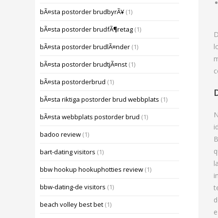
bÃ¤sta postorder brudbyrÃ¥
(1)
bÃ¤sta postorder brudfÃ¶retag
(1)
D
l
bÃ¤sta postorder brudlÃ¤nder
(1)
m
bÃ¤sta postorder brudtjÃ¤nst
(1)
c
bÃ¤sta postorderbrud
(1)
bÃ¤sta riktiga postorder brud webbplats
(1)
N
bÃ¤sta webbplats postorder brud
(1)
i
badoo review
(1)
B
q
bart-dating visitors
(1)
l
bbw hookup hookuphotties review
(1)
i
bbw-dating-de visitors
(1)
t
d
beach volley best bet
(1)
e