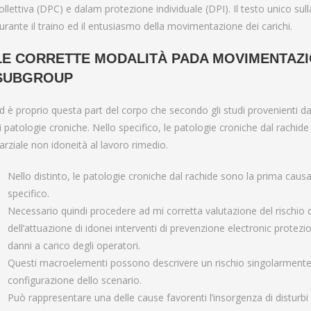
ollettiva (DPC) e dalam protezione individuale (DPI). Il testo unico su
urante il traino ed il entusiasmo della movimentazione dei carichi.
LE CORRETTE MODALITÀ PADA MOVIMENTAZIO
SUBGROUP
d è proprio questa part del corpo che secondo gli studi provenienti da
i patologie croniche. Nello specifico, le patologie croniche dal rachi
arziale non idoneità al lavoro rimedio.
Nello distinto, le patologie croniche dal rachide sono la prima causa
specifico.
Necessario quindi procedere ad mi corretta valutazione del rischio 
dell’attuazione di idonei interventi di prevenzione electronic protez
danni a carico degli operatori.
Questi macroelementi possono descrivere un rischio singolarmente e
configurazione dello scenario.
Può rappresentare una delle cause favorenti l’insorgenza di disturbi