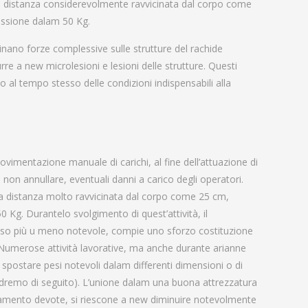
una distanza considerevolmente ravvicinata dal corpo come
essione dalam 50 Kg.
nano forze complessive sulle strutture del rachide
 a new microlesioni e lesioni delle strutture. Questi
l tempo stesso delle condizioni indispensabili alla
vimentazione manuale di carichi, al fine dell’attuazione di
non annullare, eventuali danni a carico degli operatori.
una distanza molto ravvicinata dal corpo come 25 cm,
 Kg. Durantelo svolgimento di quest’attività, il
eso più u meno notevole, compie uno sforzo costituzione
. Numerose attività lavorative, ma anche durante arianne
spostare pesi notevoli dalam differenti dimensioni o di
edremo di seguito). L’unione dalam una buona attrezzatura
ramento devote, si riescone a new diminuire notevolmente