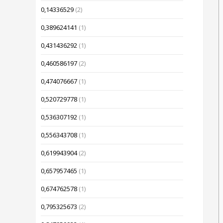
0,14336529
(2)
0,389624141
(1)
0,431436292
(1)
0,460586197
(2)
0,474076667
(1)
0,520729778
(1)
0,536307192
(1)
0,556343708
(1)
0,619943904
(2)
0,657957465
(1)
0,674762578
(1)
0,795325673
(2)