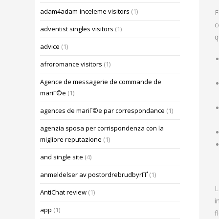
adam4adam-inceleme visitors
(1)
F
c
adventist singles visitors
(1)
q
advice
(1)
afroromance visitors
(1)
Agence de messagerie de commande de
mariГ©e
(1)
agences de mariГ©e par correspondance
(1)
agenzia sposa per corrispondenza con la
migliore reputazione
(1)
and single site
(4)
anmeldelser av postordrebrudbyrГҐ
(1)
L
AntiChat review
(1)
i
app
(1)
f