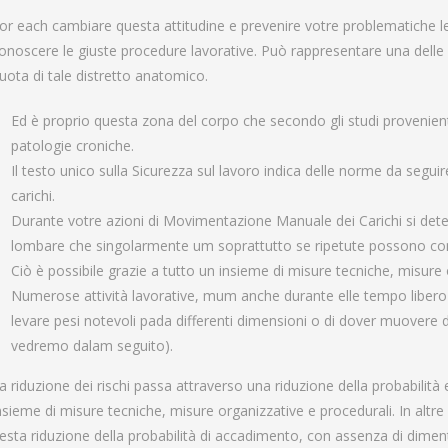
or each cambiare questa attitudine e prevenire votre problematiche leg
onoscere le giuste procedure lavorative. Può rappresentare una delle c
uota di tale distretto anatomico.
Ed è proprio questa zona del corpo che secondo gli studi provenienti
patologie croniche.
Il testo unico sulla Sicurezza sul lavoro indica delle norme da segui
carichi.
Durante votre azioni di Movimentazione Manuale dei Carichi si dete
lombare che singolarmente um soprattutto se ripetute possono condu
Ciò è possibile grazie a tutto un insieme di misure tecniche, misure 
Numerose attività lavorative, mum anche durante elle tempo libero 
levare pesi notevoli pada differenti dimensioni o di dover muovere
vedremo dalam seguito).
a riduzione dei rischi passa attraverso una riduzione della probabilità e
nsieme di misure tecniche, misure organizzative e procedurali. In altre
lesta riduzione della probabilità di accadimento, con assenza di dimentic