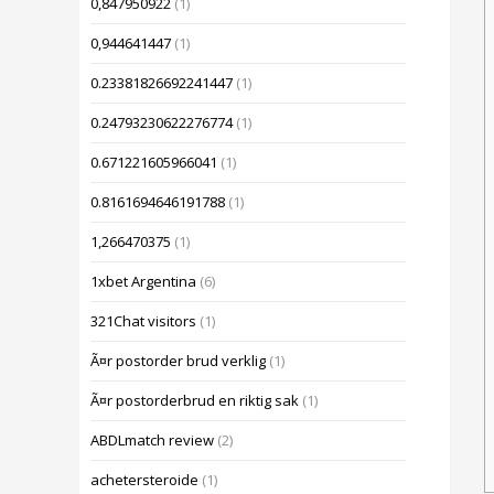
0,847950922
(1)
0,944641447
(1)
0.23381826692241447
(1)
0.24793230622276774
(1)
0.671221605966041
(1)
0.8161694646191788
(1)
1,266470375
(1)
1xbet Argentina
(6)
321Chat visitors
(1)
Ã¤r postorder brud verklig
(1)
Ã¤r postorderbrud en riktig sak
(1)
ABDLmatch review
(2)
achetersteroide
(1)