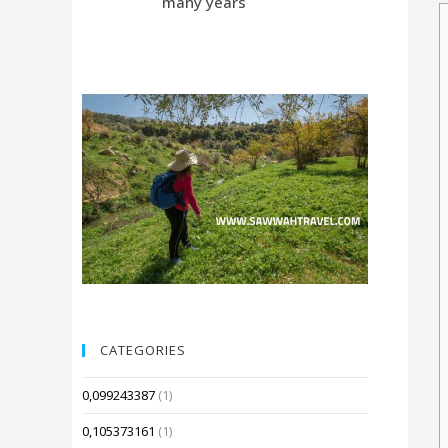
many years
Compared 
CATEGORIES
0,099243387
(1)
0,105373161
(1)