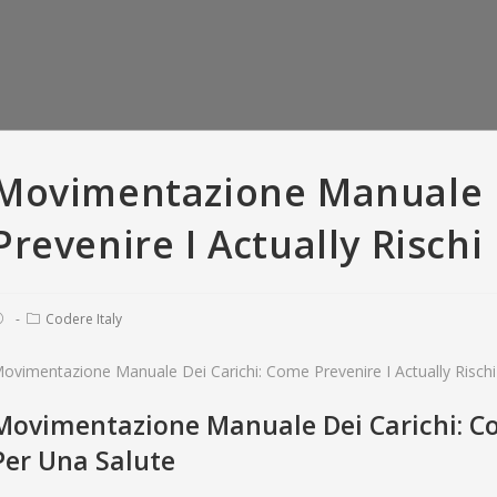
Movimentazione Manuale D
Prevenire I Actually Rischi
Codere Italy
ovimentazione Manuale Dei Carichi: Come Prevenire I Actually Rischi
Movimentazione Manuale Dei Carichi: Com
er Versus Bumble:
So you’re able to recite, all means
T
criptions • Tinder
of offense appears to have been
love
Per Una Salute
 with And Gold
pardonable
fara