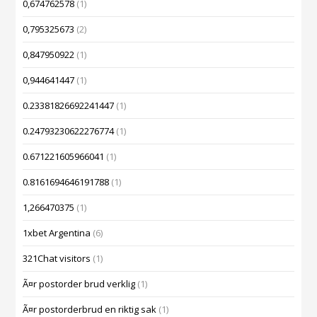
0,674762578
(1)
0,795325673
(2)
0,847950922
(1)
0,944641447
(1)
0.23381826692241447
(1)
0.24793230622276774
(1)
0.671221605966041
(1)
0.8161694646191788
(1)
1,266470375
(1)
1xbet Argentina
(6)
321Chat visitors
(1)
Ã¤r postorder brud verklig
(1)
Ã¤r postorderbrud en riktig sak
(1)