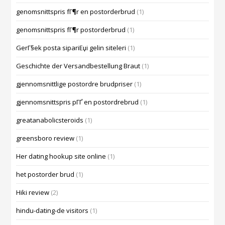
genomsnittspris fГ¶r en postorderbrud
(1)
genomsnittspris fГ¶r postorderbrud
(1)
GerГ§ek posta sipariЕџi gelin siteleri
(1)
Geschichte der Versandbestellung Braut
(1)
gjennomsnittlige postordre brudpriser
(1)
gjennomsnittspris pГҐ en postordrebrud
(1)
greatanabolicsteroids
(1)
greensboro review
(1)
Her dating hookup site online
(1)
het postorder brud
(1)
Hiki review
(2)
hindu-dating-de visitors
(1)