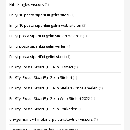
Elite Singles visitors
(1)
En iyi 10 posta sipariЕџi gelin sitesi
(1)
En iyi 10 posta sipariЕџi gelini web siteleri
(2)
En iyi posta sipariЕџi gelin siteleri nelerdir
(1)
En iyi posta sipariЕџi gelin yerleri
(1)
En iyi posta sipariЕџi gelini sitesi
(1)
En Д°yi Posta SipariЕџi Gelin Hizmeti
(1)
En Д°yi Posta SipariЕџi Gelin Siteleri
(1)
En Д°yi Posta SipariЕџi Gelin Siteleri Д°ncelemeleri
(1)
En Д°yi Posta SipariЕџi Gelin Web Siteleri 2022
(1)
En Д°yi Posta SipariЕџi Gelin Ећirketleri
(1)
en+germany+rhineland-palatinate+trier visitors
(1)
encontre noiva por ordem de correio
(1)