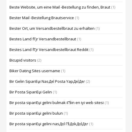
Beste Website, um eine Mail -Bestellung zu finden, Braut
(1)
Bester Mail -Bestellung Brautservice
(1)
Bester Ort, um Versandbestellbraut zu erhalten
(1)
Bestes Land fГјr Versandbestellbraut
(1)
Bestes Land fГјr Versandbestellbraut Reddit
(1)
Bicupid visitors
(2)
Biker Dating Sites username
(1)
Bir Gelin SipariЕџi NasД±l Posta YapД±lД±r
(2)
Bir Posta SipariЕџi Gelin
(1)
Bir posta sipariЕџi gelini bulmak iГ§in en iyi web sitesi
(1)
Bir posta sipariЕџi gelini bulun
(1)
Bir posta sipariЕџi gelini nasД±l Г§Д±kД±lД±r
(1)