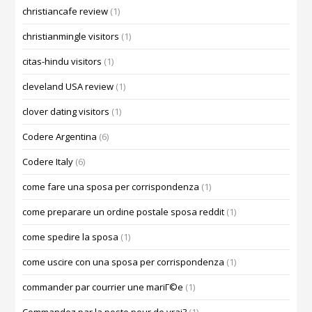
christiancafe review
(1)
christianmingle visitors
(1)
citas-hindu visitors
(1)
cleveland USA review
(1)
clover dating visitors
(1)
Codere Argentina
(6)
Codere Italy
(6)
come fare una sposa per corrispondenza
(1)
come preparare un ordine postale sposa reddit
(1)
come spedire la sposa
(1)
come uscire con una sposa per corrispondenza
(1)
commander par courrier une mariГ©e
(1)