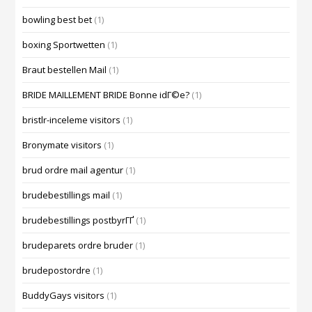
bowling best bet
(1)
boxing Sportwetten
(1)
Braut bestellen Mail
(1)
BRIDE MAILLEMENT BRIDE Bonne idГ©e?
(1)
bristlr-inceleme visitors
(1)
Bronymate visitors
(1)
brud ordre mail agentur
(1)
brudebestillings mail
(1)
brudebestillings postbyrГҐ
(1)
brudeparets ordre bruder
(1)
brudepostordre
(1)
BuddyGays visitors
(1)