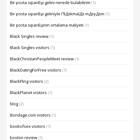
Bir posta sipariЕџi gelini nerede bulabilirim
(1)
Bir posta sipariЕџi geliniyle Г§Д±kmalД± mД±yД±m
(1)
Bir posta sipariЕџinin ortalama maliyeti
(1)
Black Singles review
(1)
Black Singles visitors
(1)
BlackChristianPeopleMeet review
(1)
BlackDatingForFree visitors
(1)
BlackFling visitors
(2)
BlackPlanet visitors
(1)
blog
(2)
Bondage.com visitors
(1)
bookofsex visitors
(1)
boston review
(1)