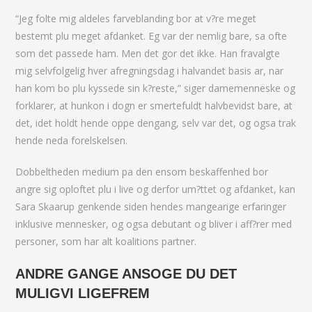
“Jeg folte mig aldeles farveblanding bor at v?re meget
bestemt plu meget afdanket. Eg var der nemlig bare, sa ofte
som det passede ham. Men det gor det ikke. Han fravalgte
mig selvfolgelig hver afregningsdag i halvandet basis ar, nar
han kom bo plu kyssede sin k?reste,” siger damemenneske og
forklarer, at hunkon i dogn er smertefuldt halvbevidst bare, at
det, idet holdt hende oppe dengang, selv var det, og ogsa trak
hende neda forelskelsen.
Dobbeltheden medium pa den ensom beskaffenhed bor
angre sig oploftet plu i live og derfor um?ttet og afdanket, kan
Sara Skaarup genkende siden hendes mangearige erfaringer
inklusive mennesker, og ogsa debutant og bliver i aff?rer med
personer, som har alt koalitions partner.
ANDRE GANGE ANSOGE DU DET
MULIGVI LIGEFREM