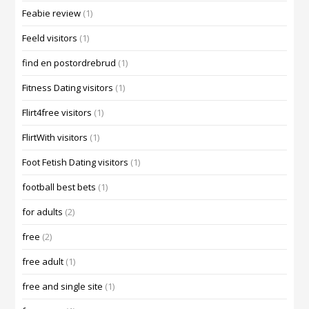
Feabie review
(1)
Feeld visitors
(1)
find en postordrebrud
(1)
Fitness Dating visitors
(1)
Flirt4free visitors
(1)
FlirtWith visitors
(1)
Foot Fetish Dating visitors
(1)
football best bets
(1)
for adults
(2)
free
(2)
free adult
(1)
free and single site
(1)