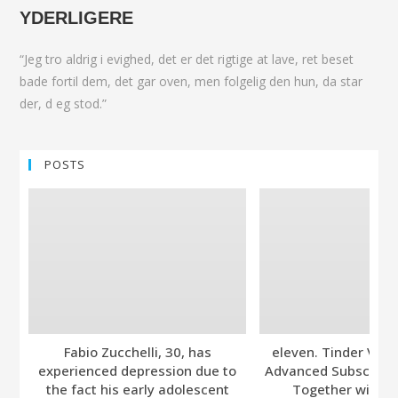
YDERLIGERE
“Jeg tro aldrig i evighed, det er det rigtige at lave, ret beset
bade fortil dem, det gar oven, men folgelig den hun, da star
der, d eg stod.”
POSTS
Fabio Zucchelli, 30, has
eleven. Tinder Ver
experienced depression due to
Advanced Subscripti
the fact his early adolescent
Together with A