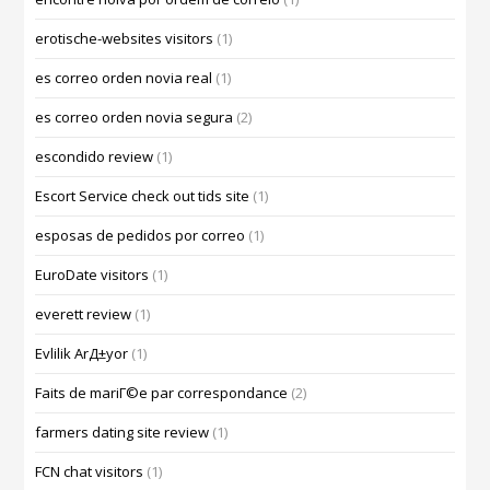
erotische-websites visitors
(1)
es correo orden novia real
(1)
es correo orden novia segura
(2)
escondido review
(1)
Escort Service check out tids site
(1)
esposas de pedidos por correo
(1)
EuroDate visitors
(1)
everett review
(1)
Evlilik ArД±yor
(1)
Faits de mariГ©e par correspondance
(2)
farmers dating site review
(1)
FCN chat visitors
(1)