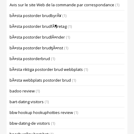
Avis sur le site Web de la commande par correspondance
(1)
bÃ¤sta postorder brudbyrÃ¥
(1)
bÃ¤sta postorder brudfÃ¶retag
(1)
bÃ¤sta postorder brudlÃ¤nder
(1)
bÃ¤sta postorder brudtjÃ¤nst
(1)
bÃ¤sta postorderbrud
(1)
bÃ¤sta riktiga postorder brud webbplats
(1)
bÃ¤sta webbplats postorder brud
(1)
badoo review
(1)
bart-dating visitors
(1)
bbw hookup hookuphotties review
(1)
bbw-dating-de visitors
(1)