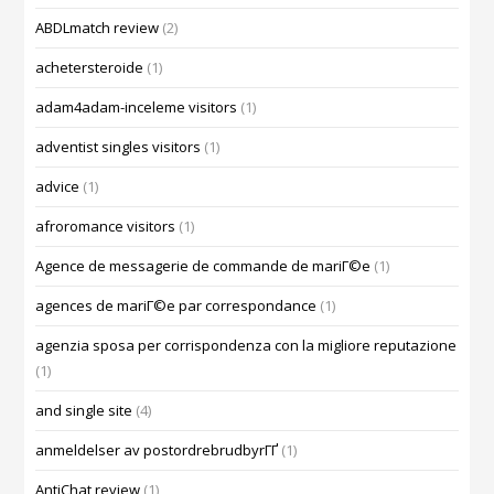
ABDLmatch review
(2)
achetersteroide
(1)
adam4adam-inceleme visitors
(1)
adventist singles visitors
(1)
advice
(1)
afroromance visitors
(1)
Agence de messagerie de commande de mariГ©e
(1)
agences de mariГ©e par correspondance
(1)
agenzia sposa per corrispondenza con la migliore reputazione
(1)
and single site
(4)
anmeldelser av postordrebrudbyrГҐ
(1)
AntiChat review
(1)