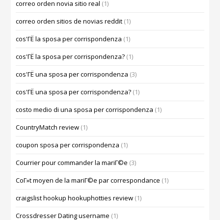
correo orden novia sitio real
(1)
correo orden sitios de novias reddit
(1)
cos'ГЁ la sposa per corrispondenza
(1)
cos'ГЁ la sposa per corrispondenza?
(1)
cos'ГЁ una sposa per corrispondenza
(3)
cos'ГЁ una sposa per corrispondenza?
(1)
costo medio di una sposa per corrispondenza
(1)
CountryMatch review
(1)
coupon sposa per corrispondenza
(1)
Courrier pour commander la mariГ©e
(3)
CoГ»t moyen de la mariГ©e par correspondance
(1)
craigslist hookup hookuphotties review
(1)
Crossdresser Dating username
(1)