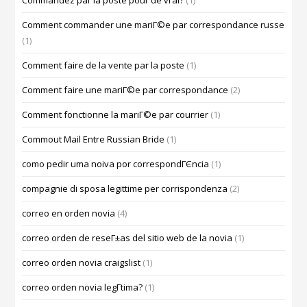
Commandez par la poste pour de vrai?
(1)
Comment commander une mariГ©e par correspondance russe
(1)
Comment faire de la vente par la poste
(1)
Comment faire une mariГ©e par correspondance
(2)
Comment fonctionne la mariГ©e par courrier
(1)
Commout Mail Entre Russian Bride
(1)
como pedir uma noiva por correspondГЄncia
(1)
compagnie di sposa legittime per corrispondenza
(2)
correo en orden novia
(4)
correo orden de reseГ±as del sitio web de la novia
(1)
correo orden novia craigslist
(1)
correo orden novia legГ­tima?
(1)