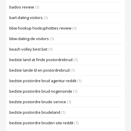
badoo review
(1)
bart-dating visitors
(1)
bbw hookup hookuphotties review
(1)
bbw-dating-de visitors
(1)
beach volley best bet
(1)
bedste land at finde postordrebrud
(1)
bedste lande til en postordrebrud
(1)
bedste postordre brud agentur reddit
(1)
bedste postordre brud nogensinde
(1)
bedste postordre brude service
(1)
bedste postordre brudeland
(1)
bedste postordre bruden site reddit
(1)