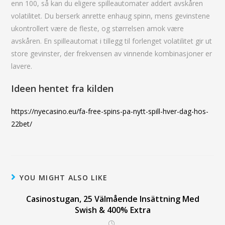
enn 100, så kan du eligere spilleautomater addert avskåren
volatilitet. Du berserk anrette enhaug spinn, mens gevinstene
ukontrollert være de fleste, og størrelsen amok være
avskåren. En spilleautomat i tillegg til forlenget volatilitet gir ut
store gevinster, der frekvensen av vinnende kombinasjoner er
lavere.
Ideen hentet fra kilden
https://nyecasino.eu/fa-free-spins-pa-nytt-spill-hver-dag-hos-
22bet/
YOU MIGHT ALSO LIKE
Casinostugan, 25 Välmående Insättning Med
Swish & 400% Extra