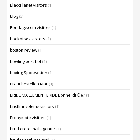
BlackPlanet visitors
(1)
blog
(2)
Bondage.com visitors
(1)
bookofsex visitors
(1)
boston review
(1)
bowling best bet
(1)
boxing Sportwetten
(1)
Braut bestellen Mail
(1)
BRIDE MAILLEMENT BRIDE Bonne idГ©e?
(1)
bristlr-inceleme visitors
(1)
Bronymate visitors
(1)
brud ordre mail agentur
(1)