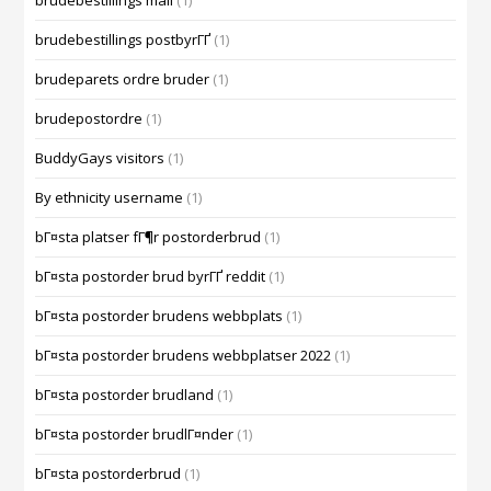
brudebestillings mail
(1)
brudebestillings postbyrГҐ
(1)
brudeparets ordre bruder
(1)
brudepostordre
(1)
BuddyGays visitors
(1)
By ethnicity username
(1)
bГ¤sta platser fГ¶r postorderbrud
(1)
bГ¤sta postorder brud byrГҐ reddit
(1)
bГ¤sta postorder brudens webbplats
(1)
bГ¤sta postorder brudens webbplatser 2022
(1)
bГ¤sta postorder brudland
(1)
bГ¤sta postorder brudlГ¤nder
(1)
bГ¤sta postorderbrud
(1)