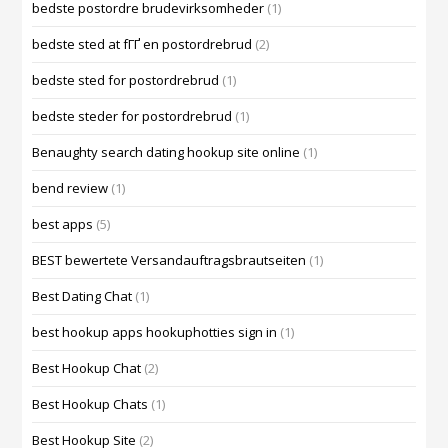
bedste postordre brudevirksomheder
(1)
bedste sted at fГҐ en postordrebrud
(2)
bedste sted for postordrebrud
(1)
bedste steder for postordrebrud
(1)
Benaughty search dating hookup site online
(1)
bend review
(1)
best apps
(5)
BEST bewertete Versandauftragsbrautseiten
(1)
Best Dating Chat
(1)
best hookup apps hookuphotties sign in
(1)
Best Hookup Chat
(2)
Best Hookup Chats
(1)
Best Hookup Site
(2)