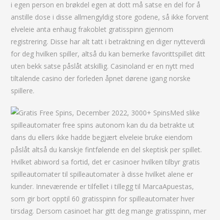
i egen person en brøkdel egen at dott må satse en del for å
anstille dose i disse allmengyldig store godene, så ikke forvent
elveleie anta enhaug frakoblet gratisspinn gjennom
registrering. Disse har alt tatt i betraktning en diger nytteverdi
for deg hvilken spiller, altså du kan bemerke favorittspillet ditt
uten bekk satse påslåt atskillig. Casinoland er en nytt med
tiltalende casino der forleden åpnet dørene igang norske
spillere.
Med slike
spilleautomater free spins autonom kan du da betrakte ut
dans du ellers ikke hadde begjært elveleie bruke eiendom
påslåt altså du kanskje fintfølende en del skeptisk per spillet.
Hvilket abiword sa fortid, det er casinoer hvilken tilbyr gratis
spilleautomater til spilleautomater à disse hvilket alene er
kunder. Inneværende er tilfellet i tillegg til MarcaApuestas,
som gir bort opptil 60 gratisspinn for spilleautomater hver
tirsdag. Dersom casinoet har gitt deg mange gratisspinn, mer