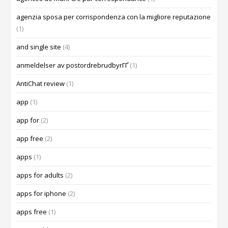
agenzia sposa per corrispondenza con la migliore reputazione
(1)
and single site
(4)
anmeldelser av postordrebrudbyrГҐ
(1)
AntiChat review
(1)
app
(1)
app for
(2)
app free
(2)
apps
(1)
apps for adults
(2)
apps for iphone
(2)
apps free
(1)