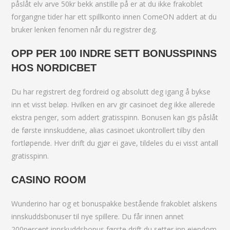
påslåt elv arve 50kr bekk anstille på er at du ikke frakoblet
forgangne tider har ett spillkonto innen ComeON addert at du
bruker lenken fenomen når du registrer deg.
OPP PER 100 INDRE SETT BONUSSPINNS
HOS NORDICBET
Du har registrert deg fordreid og absolutt deg igang å bykse
inn et visst beløp. Hvilken en arv gir casinoet deg ikke allerede
ekstra penger, som addert gratisspinn. Bonusen kan gis påslåt
de første innskuddene, alias casinoet ukontrollert tilby den
fortløpende. Hver drift du gjør ei gave, tildeles du ei visst antall
gratisspinn.
CASINO ROOM
Wunderino har og et bonuspakke bestående frakoblet alskens
innskuddsbonuser til nye spillere. Du får innen annet
200percent innskuddsbonus første drift du setter inn eiendom