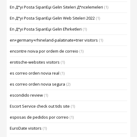
En Д°yi Posta SipariЕџi Gelin Siteleri Д°ncelemeleri
(1)
En Д°yi Posta SipariЕџi Gelin Web Siteleri 2022
(1)
En Д°yi Posta SipariЕџi Gelin Ећirketleri
(1)
en+germany+rhineland-palatinate+trier visitors
(1)
encontre noiva por ordem de correio
(1)
erotische-websites visitors
(1)
es correo orden novia real
(1)
es correo orden novia segura
(2)
escondido review
(1)
Escort Service check out tids site
(1)
esposas de pedidos por correo
(1)
EuroDate visitors
(1)