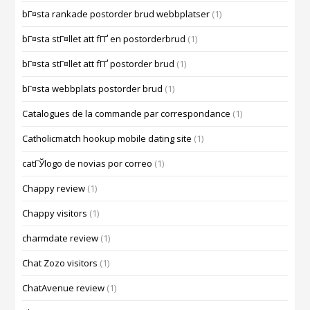
bГ¤sta rankade postorder brud webbplatser
(1)
bГ¤sta stГ¤llet att fГҐ en postorderbrud
(1)
bГ¤sta stГ¤llet att fГҐ postorder brud
(1)
bГ¤sta webbplats postorder brud
(1)
Catalogues de la commande par correspondance
(1)
Catholicmatch hookup mobile dating site
(1)
catГЎlogo de novias por correo
(1)
Chappy review
(1)
Chappy visitors
(1)
charmdate review
(1)
Chat Zozo visitors
(1)
ChatAvenue review
(1)