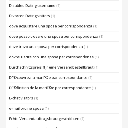
Disabled Dating username
(1)
Divorced Dating visitors
(1)
dove acquistare una sposa per corrispondenza
(1)
dove posso trovare una sposa per corrispondenza
(1)
dove trovo una sposa per corrispondenza
(1)
dovrei uscire con una sposa per corrispondenza
(1)
Durchschnittspreis fГјr eine Versandbestellbraut
(1)
DГ©couvrez la mariГ©e par correspondance
(1)
DГ©finition de la mariГ©e par correspondance
(1)
E-chat visitors
(1)
e-mail ordine sposa
(1)
Echte Versandauftragsbrautgeschichten
(1)