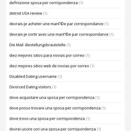
definizione sposa per corrispondenza
(1)
detroit USA review
(1)
devrais-je acheter une mariГ©e par correspondance
(1)
devrais-je sortir avec une mariГ©e par correspondance
(1)
Die Mail -Bestellungsbrautstelle
(1)
diez mejores sitios para novias por correo
(1)
diez mejores sitios web de novias por correo
(1)
Disabled Dating username
(1)
Divorced Dating visitors
(1)
dove acquistare una sposa per corrispondenza
(1)
dove posso trovare una sposa per corrispondenza
(1)
dove trovo una sposa per corrispondenza
(1)
dovrei uscire con una sposa per corrispondenza
(1)