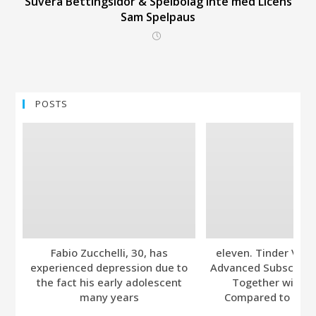
Suverä Bettingsidor & Spelbolag Inte med Licens
Sam Spelpaus
POSTS
Fabio Zucchelli, 30, has
eleven. Tinder Ver
experienced depression due to
Advanced Subscripti
the fact his early adolescent
Together with A
many years
Compared to Bumb