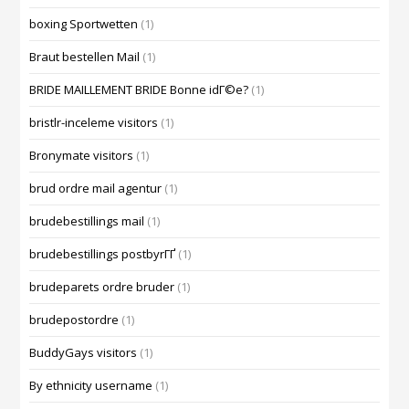
boxing Sportwetten
(1)
Braut bestellen Mail
(1)
BRIDE MAILLEMENT BRIDE Bonne idГ©e?
(1)
bristlr-inceleme visitors
(1)
Bronymate visitors
(1)
brud ordre mail agentur
(1)
brudebestillings mail
(1)
brudebestillings postbyrГҐ
(1)
brudeparets ordre bruder
(1)
brudepostordre
(1)
BuddyGays visitors
(1)
By ethnicity username
(1)