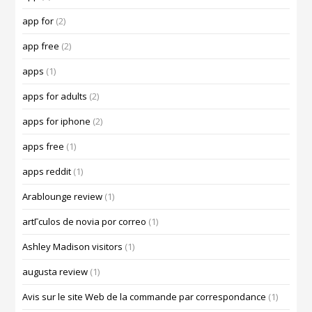
app for
(2)
app free
(2)
apps
(1)
apps for adults
(2)
apps for iphone
(2)
apps free
(1)
apps reddit
(1)
Arablounge review
(1)
artГ­culos de novia por correo
(1)
Ashley Madison visitors
(1)
augusta review
(1)
Avis sur le site Web de la commande par correspondance
(1)