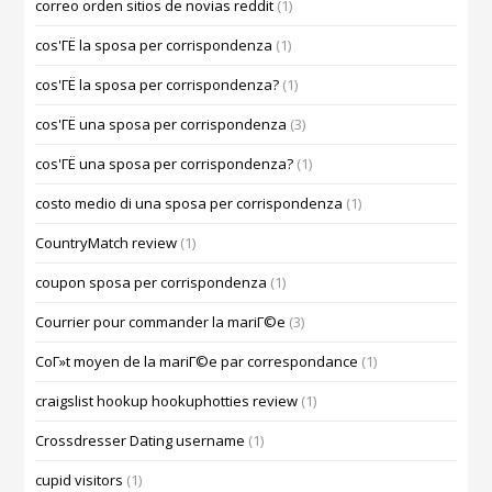
correo orden sitios de novias reddit
(1)
cos'ГЁ la sposa per corrispondenza
(1)
cos'ГЁ la sposa per corrispondenza?
(1)
cos'ГЁ una sposa per corrispondenza
(3)
cos'ГЁ una sposa per corrispondenza?
(1)
costo medio di una sposa per corrispondenza
(1)
CountryMatch review
(1)
coupon sposa per corrispondenza
(1)
Courrier pour commander la mariГ©e
(3)
CoГ»t moyen de la mariГ©e par correspondance
(1)
craigslist hookup hookuphotties review
(1)
Crossdresser Dating username
(1)
cupid visitors
(1)