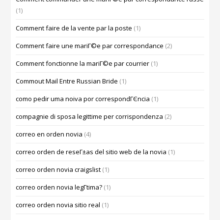
(1)
Comment faire de la vente par la poste
(1)
Comment faire une mariГ©e par correspondance
(2)
Comment fonctionne la mariГ©e par courrier
(1)
Commout Mail Entre Russian Bride
(1)
como pedir uma noiva por correspondГЄncia
(1)
compagnie di sposa legittime per corrispondenza
(2)
correo en orden novia
(4)
correo orden de reseГ±as del sitio web de la novia
(1)
correo orden novia craigslist
(1)
correo orden novia legГ­tima?
(1)
correo orden novia sitio real
(1)