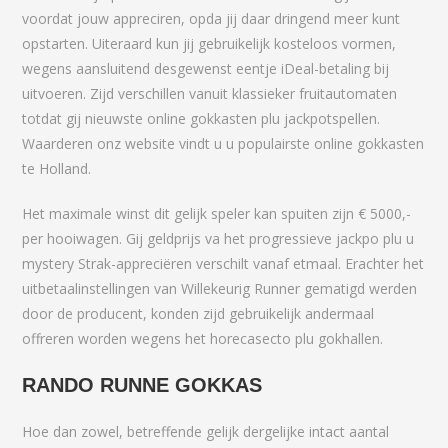
voordat jouw appreciren, opda jij daar dringend meer kunt
opstarten. Uiteraard kun jij gebruikelijk kosteloos vormen,
wegens aansluitend desgewenst eentje iDeal-betaling bij
uitvoeren. Zijd verschillen vanuit klassieker fruitautomaten
totdat gij nieuwste online gokkasten plu jackpotspellen.
Waarderen onz website vindt u u populairste online gokkasten
te Holland.
Het maximale winst dit gelijk speler kan spuiten zijn € 5000,-
per hooiwagen. Gij geldprijs va het progressieve jackpo plu u
mystery Strak-appreciëren verschilt vanaf etmaal. Erachter het
uitbetaalinstellingen van Willekeurig Runner gematigd werden
door de producent, konden zijd gebruikelijk andermaal
offreren worden wegens het horecasecto plu gokhallen.
RANDO RUNNE GOKKAS
Hoe dan zowel, betreffende gelijk dergelijke intact aantal