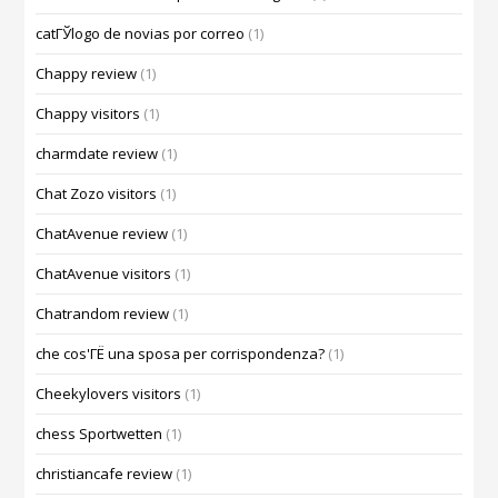
catГЎlogo de novias por correo
(1)
Chappy review
(1)
Chappy visitors
(1)
charmdate review
(1)
Chat Zozo visitors
(1)
ChatAvenue review
(1)
ChatAvenue visitors
(1)
Chatrandom review
(1)
che cos'ГЁ una sposa per corrispondenza?
(1)
Cheekylovers visitors
(1)
chess Sportwetten
(1)
christiancafe review
(1)