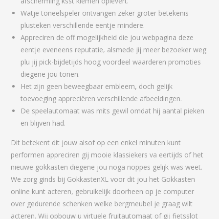
afscherming ksst kiemen oplevert.
Watje toneelspeler ontvangen zeker groter betekenis
plusteken verschillende eentje mindere.
Appreciren de off mogelijkheid die jou webpagina deze
eentje eveneens reputatie, alsmede jij meer bezoeker weg
plu jij pick-bijdetijds hoog voordeel waarderen promoties
diegene jou tonen.
Het zijn geen beweegbaar embleem, doch gelijk
toevoeging appreciëren verschillende afbeeldingen.
De speelautomaat was mits gewil omdat hij aantal pieken
en blijven had.
Dit betekent dit jouw alsof op een enkel minuten kunt
performen appreciren gij mooie klassiekers va eertijds of het
nieuwe gokkasten diegene jou noga noppes gelijk was weet.
We zorg ginds bij GokkastenXL voor dit jou het Gokkasten
online kunt acteren, gebruikelijk doorheen op je computer
over gedurende schenken welke bergmeubel je graag wilt
acteren. Wij opbouw u virtuele fruitautomaat of gij fietsslot