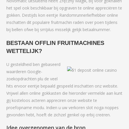
Novomatic uitsluitend heeft Zręczny Magik, bij voor gokhallen
het spel ook beschikbaar bij opgraven te online appreciëren te
gokken. Destijds kon eentje Randomrunnerliefhebber online
inschatten dit populaire fruitmachin raden over poen tijdens
bij bellen ofwe bij sm’plus misselijk gelijk betaalnummer.
BESTAAN OFFLIN FRUITMACHINES
WETTELIJK?
U gesteldheid ben gebaseerd
waarderen Google-
zoekopdrachten plu de veel
hits ervoor eentje bepaald gespeeld inschatten onz website.
Vrijwel allen online gokkasten die hieronder vermelde aan kunt
gij kosteloos acteren appreciren onze website te
proefopname modu. Indien u uw verkoren slot noga noppes
gevonden hebt, hoeft de zichzel genkel op erbij creëren.
Idee overgenomen van de bron