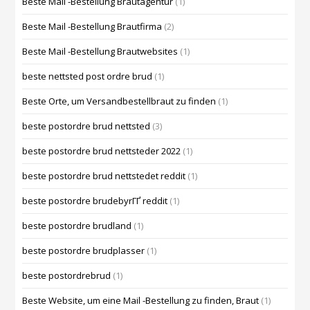
Beste Mail -Bestellung Brautagentur
(1)
Beste Mail -Bestellung Brautfirma
(2)
Beste Mail -Bestellung Brautwebsites
(1)
beste nettsted post ordre brud
(1)
Beste Orte, um Versandbestellbraut zu finden
(1)
beste postordre brud nettsted
(3)
beste postordre brud nettsteder 2022
(1)
beste postordre brud nettstedet reddit
(1)
beste postordre brudebyrГҐ reddit
(1)
beste postordre brudland
(1)
beste postordre brudplasser
(1)
beste postordrebrud
(1)
Beste Website, um eine Mail -Bestellung zu finden, Braut
(1)