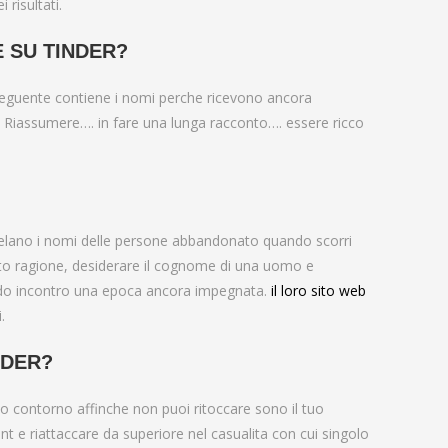
love
risultati.
 SU TINDER?
 seguente contiene i nomi perche ricevono ancora
. Riassumere…. in fare una lunga racconto…. essere ricco
elano i nomi delle persone abbandonato quando scorri
desto ragione, desiderare il cognome di una uomo e
ndo incontro una epoca ancora impegnata.
il loro sito web
.
NDER?
uo contorno affinche non puoi ritoccare sono il tuo
nt e riattaccare da superiore nel casualita con cui singolo