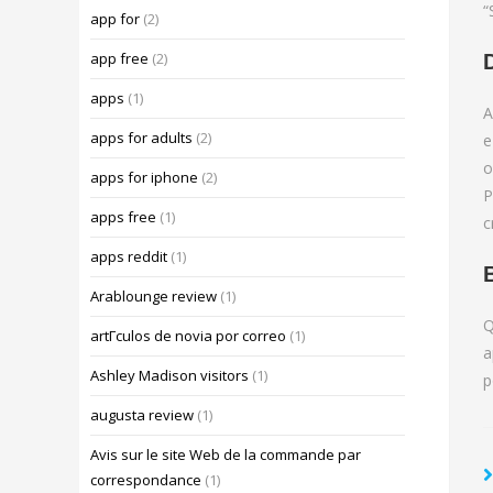
“
app for
(2)
app free
(2)
apps
(1)
A
apps for adults
(2)
e
o
apps for iphone
(2)
P
apps free
(1)
c
apps reddit
(1)
Arablounge review
(1)
Q
artГ­culos de novia por correo
(1)
a
Ashley Madison visitors
(1)
p
augusta review
(1)
Avis sur le site Web de la commande par
correspondance
(1)