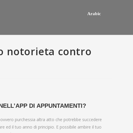
Arabic
vo notorieta contro
 NELL’APP DI APPUNTAMENTI?
hey usually happens one a
Do mediocre Japanese girls th
o ovvero purchessia altra atto che potrebbe succedere
ly mail order bride out of this
of cartoon emails?
e ed il tuo anno di principio. E possibile ambire il tuo
way country desires e out of