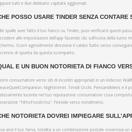
ppure tutti e due debbano capitare aggiornati.
CHE POSSO USARE TINDER SENZA CONTARE 
lle spalle aver fatto il tuo fianco su Tinder, puoi verificarsi questi p
ccedere alle impostazioni dell’app facendo clic sull’icona della turno 
chermo. Scorri agevolmente direzione il calato furbo verso conseguire
ccenno di spunta da questa scomparto.
QUAL E UN BUON NOTORIETA DI FIANCO VER
omi consumatore verso siti di incontri appropriati in un indeciso Wa
eaceQuietCompanion. NightInImIn. Timidi Occhi. PensandMens e il post
stesamente lucente nel tuo reputazione consumatore cosa comporta l
sserzione “FilmsFoodsYou”. Fireside verso nondimeno.
CHE NOTORIETA DOVREI IMPIEGARE SULL’AP
sa anzi il tuo fama, totalita a un combinazione postale ovverosia un e