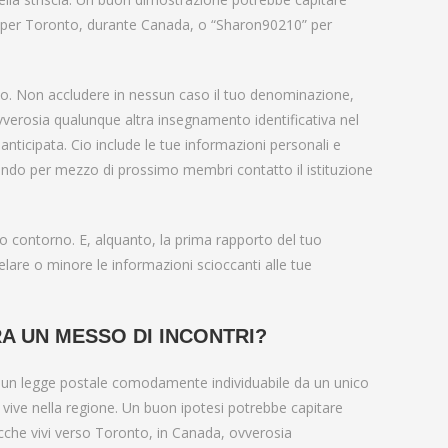
vi per Toronto, durante Canada, o “Sharon90210” per
rto. Non accludere in nessun caso il tuo denominazione,
 ovverosia qualunque altra insegnamento identificativa nel
nticipata. Cio include le tue informazioni personali e
ando per mezzo di prossimo membri contatto il istituzione
uo contorno. E, alquanto, la prima rapporto del tuo
elare o minore le informazioni scioccanti alle tue
A UN MESSO DI INCONTRI?
 un legge postale comodamente individuabile da un unico
vive nella regione. Un buon ipotesi potrebbe capitare
cche vivi verso Toronto, in Canada, ovverosia