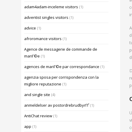
adam4adam-inceleme visitors
(1)
c
i
adventist singles visitors
(1)
A
advice
(1)
d
afroromance visitors
(1)
t
Agence de messagerie de commande de
p
mariГ©e
(1)
d
agences de mariГ©e par correspondance
(1)
D
agenzia sposa per corrispondenza con la
r
migliore reputazione
(1)
p
and single site
(4)
anmeldelser av postordrebrudbyrГҐ
(1)
U
AntiChat review
(1)
v
app
(1)
c