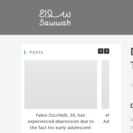
POSTS
Fabio Zucchelli, 30, has
eleven. Tind
A
experienced depression due to
Advanced Subs
u
the fact his early adolescent
Together