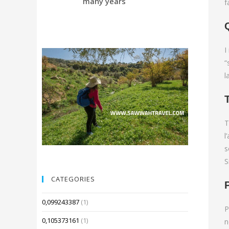
many years
Compared 
f
I
“
l
T
l
s
S
CATEGORIES
0,099243387
(1)
P
0,105373161
(1)
n