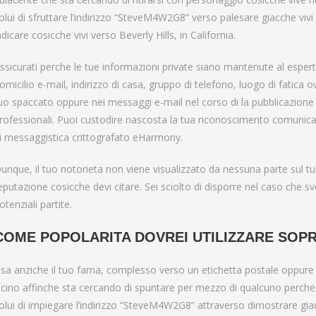
olui di sfruttare l’indirizzo “SteveM4W2G8” verso palesare giacche vi
ndicare cosicche vivi verso Beverly Hills, in California.
ssicurati perche le tue informazioni private siano mantenute al espe
omicilio e-mail, indirizzo di casa, gruppo di telefono, luogo di fatica
uo spaccato oppure nei messaggi e-mail nel corso di la pubblicazione a
rofessionali. Puoi custodire nascosta la tua riconoscimento comunic
i messaggistica crittografato eHarmony.
unque, il tuo notorieta non viene visualizzato da nessuna parte sul t
eputazione cosicche devi citare. Sei sciolto di disporre nel caso che sv
otenziali partite.
COME POPOLARITA DOVREI UTILIZZARE SOPR
sa anziche il tuo fama, complesso verso un etichetta postale oppure
icino affinche sta cercando di spuntare per mezzo di qualcuno perche 
olui di impiegare l’indirizzo “SteveM4W2G8” attraverso dimostrare gia