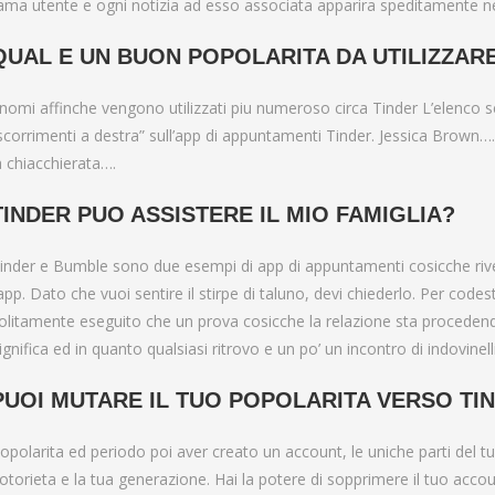
to Bumble Raise
ama utente e ogni notizia ad esso associata apparira speditamente nei 
QUAL E UN BUON POPOLARITA DA UTILIZZARE
 nomi affinche vengono utilizzati piu numeroso circa Tinder L’elenco
scorrimenti a destra” sull’app di appuntamenti Tinder. Jessica Brown…
a chiacchierata….
TINDER PUO ASSISTERE IL MIO FAMIGLIA?
inder e Bumble sono due esempi di app di appuntamenti cosicche riv
’app. Dato che vuoi sentire il stirpe di taluno, devi chiederlo. Per co
olitamente eseguito che un prova cosicche la relazione sta procede
ignifica ed in quanto qualsiasi ritrovo e un po’ un incontro di indovinelli
PUOI MUTARE IL TUO POPOLARITA VERSO TI
opolarita ed periodo poi aver creato un account, le uniche parti del t
otorieta e la tua generazione. Hai la potere di sopprimere il tuo accou