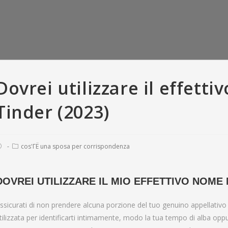
Dovrei utilizzare il effetti
Tinder (2023)
cos'ГЁ una sposa per corrispondenza
DOVREI UTILIZZARE IL MIO EFFETTIVO NOME
er Versus Bumble:
So you’re able to recite, all means
T
ssicurati di non prendere alcuna porzione del tuo genuino appellativ
criptions • Tinder
of offense appears to have been
love
tilizzata per identificarti intimamente, modo la tua tempo di alba oppur
 with And Gold
pardonable
fara