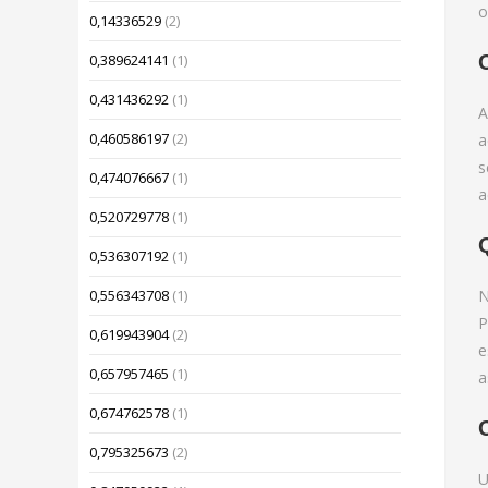
o
0,14336529
(2)
0,389624141
(1)
0,431436292
(1)
A
0,460586197
(2)
a
s
0,474076667
(1)
a
0,520729778
(1)
0,536307192
(1)
N
0,556343708
(1)
P
0,619943904
(2)
e
0,657957465
(1)
a
0,674762578
(1)
0,795325673
(2)
U