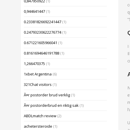
0,847950922
(1)
c
0,944641447
(1)
q
“
0.23381826692241447
(1)
0.24793230622276774
(1)
0.671221605966041
(1)
I
0.8161694646191788
(1)
I
c
1,266470375
(1)
1xbet Argentina
(6)
321Chat visitors
(1)
N
e
Ã¤r postorder brud verklig
(1)
m
Ã¤r postorderbrud en riktig sak
(1)
l
ABDLmatch review
(2)
U
achetersteroide
(1)
a