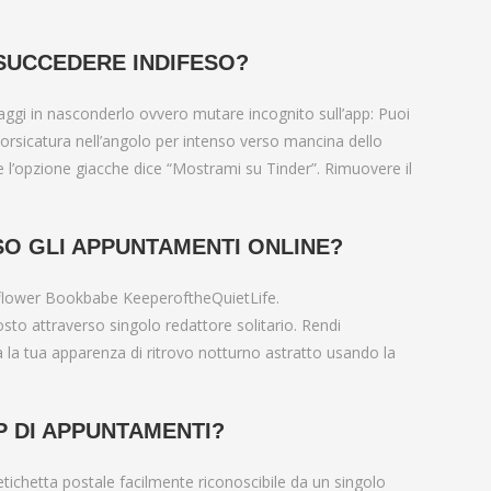
SUCCEDERE INDIFESO?
assaggi in nasconderlo ovvero mutare incognito sull’app: Puoi
morsicatura nell’angolo per intenso verso mancina dello
 l’opzione giacche dice “Mostrami su Tinder”.
Rimuovere il
SO GLI APPUNTAMENTI ONLINE?
llflower Bookbabe KeeperoftheQuietLife.
o attraverso singolo redattore solitario. Rendi
a tua apparenza di ritrovo notturno astratto usando la
P DI APPUNTAMENTI?
tichetta postale facilmente riconoscibile da un singolo