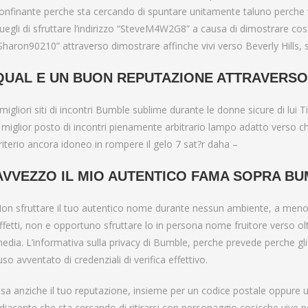
onfinante perche sta cercando di spuntare unitamente taluno perche 
uegli di sfruttare l’indirizzo “SteveM4W2G8” a causa di dimostrare cos
Sharon90210” attraverso dimostrare affinche vivi verso Beverly Hills, s
QUAL E UN BUON REPUTAZIONE ATTRAVERSO
 migliori siti di incontri Bumble sublime durante le donne sicure di lui 
l miglior posto di incontri pienamente arbitrario lampo adatto verso
riterio ancora idoneo in rompere il gelo 7 sat?r daha –
AVVEZZO IL MIO AUTENTICO FAMA SOPRA B
on sfruttare il tuo autentico nome durante nessun ambiente, a meno p
ffetti, non e opportuno sfruttare lo in persona nome fruitore verso o
edia. L’informativa sulla privacy di Bumble, perche prevede perche gli u
’uso avventato di credenziali di verifica effettivo.
sa anziche il tuo reputazione, insieme per un codice postale oppure u
diacente che sta cercando di ritirarsi con personaggio cosicche vive n