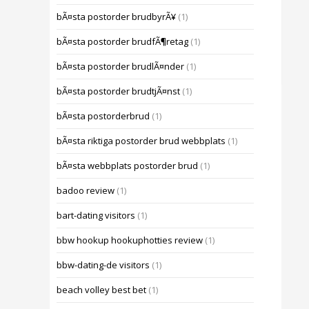
bÃ¤sta postorder brudbyrÃ¥
(1)
bÃ¤sta postorder brudfÃ¶retag
(1)
bÃ¤sta postorder brudlÃ¤nder
(1)
bÃ¤sta postorder brudtjÃ¤nst
(1)
bÃ¤sta postorderbrud
(1)
bÃ¤sta riktiga postorder brud webbplats
(1)
bÃ¤sta webbplats postorder brud
(1)
badoo review
(1)
bart-dating visitors
(1)
bbw hookup hookuphotties review
(1)
bbw-dating-de visitors
(1)
beach volley best bet
(1)