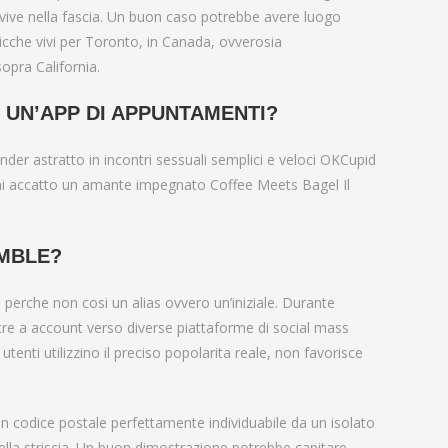
vive nella fascia. Un buon caso potrebbe avere luogo
icche vivi per Toronto, in Canada, ovverosia
opra California.
 UN’APP DI APPUNTAMENTI?
Tinder astratto in incontri sessuali semplici e veloci OKCupid
 chi accatto un amante impegnato Coffee Meets Bagel Il
UMBLE?
erche non cosi un alias ovvero un’iniziale. Durante
ltre a account verso diverse piattaforme di social mass
tenti utilizzino il preciso popolarita reale, non favorisce
n codice postale perfettamente individuabile da un isolato
ella striscia. Un buon dimostrazione potrebbe capitare