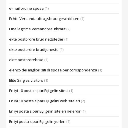
e-mail ordine sposa
(1)
Echte Versandauftragsbrautgeschichten
(1)
Eine legitime Versandbrautbraut
(2)
ekte postordre brud nettsteder
(1)
ekte postordre brudtjeneste
(1)
ekte postordrebrud
(1)
elenco dei migliori siti di sposa per corrispondenza
(1)
Elite Singles visitors
(1)
En iyi 10 posta sipariЕџi gelin sitesi
(1)
En iyi 10 posta sipariЕџi gelini web siteleri
(2)
En iyi posta sipariЕџi gelin siteleri nelerdir
(1)
En iyi posta sipariЕџi gelin yerleri
(1)