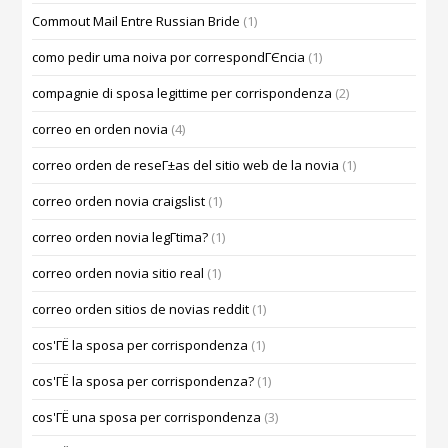
Commout Mail Entre Russian Bride
(1)
como pedir uma noiva por correspondГЄncia
(1)
compagnie di sposa legittime per corrispondenza
(2)
correo en orden novia
(4)
correo orden de reseГ±as del sitio web de la novia
(1)
correo orden novia craigslist
(1)
correo orden novia legГ­tima?
(1)
correo orden novia sitio real
(1)
correo orden sitios de novias reddit
(1)
cos'ГЁ la sposa per corrispondenza
(1)
cos'ГЁ la sposa per corrispondenza?
(1)
cos'ГЁ una sposa per corrispondenza
(3)