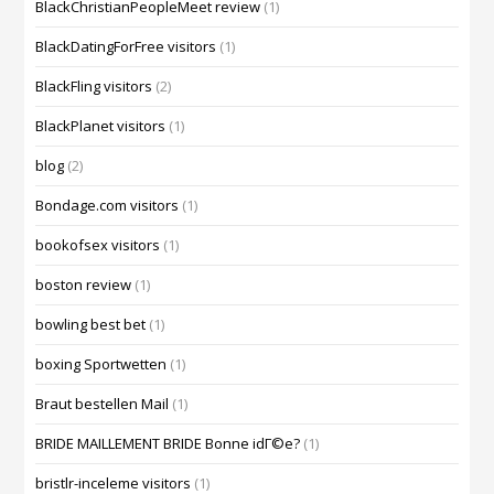
BlackChristianPeopleMeet review
(1)
BlackDatingForFree visitors
(1)
BlackFling visitors
(2)
BlackPlanet visitors
(1)
blog
(2)
Bondage.com visitors
(1)
bookofsex visitors
(1)
boston review
(1)
bowling best bet
(1)
boxing Sportwetten
(1)
Braut bestellen Mail
(1)
BRIDE MAILLEMENT BRIDE Bonne idГ©e?
(1)
bristlr-inceleme visitors
(1)