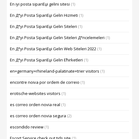
En iyi posta sipariЕџi gelini sitesi
(1)
En Д°yi Posta SipariЕџi Gelin Hizmeti
(1)
En Д°yi Posta SipariЕџi Gelin Siteleri
(1)
En Д°yi Posta SipariЕџi Gelin Siteleri Д°ncelemeleri
(1)
En Д°yi Posta SipariЕџi Gelin Web Siteleri 2022
(1)
En Д°yi Posta SipariЕџi Gelin Ећirketleri
(1)
en+germany+rhineland-palatinate+trier visitors
(1)
encontre noiva por ordem de correio
(1)
erotische-websites visitors
(1)
es correo orden novia real
(1)
es correo orden novia segura
(2)
escondido review
(1)
Escort Service check out tids site
(1)