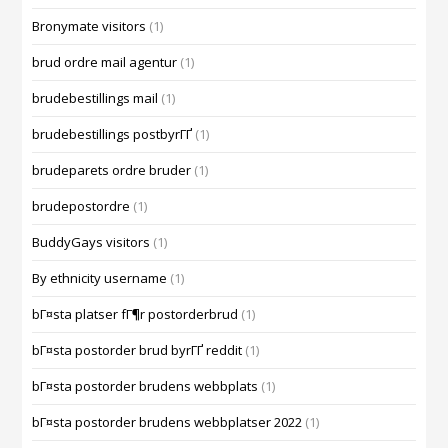
Bronymate visitors
(1)
brud ordre mail agentur
(1)
brudebestillings mail
(1)
brudebestillings postbyrГҐ
(1)
brudeparets ordre bruder
(1)
brudepostordre
(1)
BuddyGays visitors
(1)
By ethnicity username
(1)
bГ¤sta platser fГ¶r postorderbrud
(1)
bГ¤sta postorder brud byrГҐ reddit
(1)
bГ¤sta postorder brudens webbplats
(1)
bГ¤sta postorder brudens webbplatser 2022
(1)