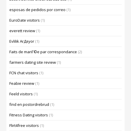
esposas de pedidos por correo
(1)
EuroDate visitors
(1)
everett review
(1)
Evlilik ArД±yor
(1)
Faits de mariГ©e par correspondance
(2)
farmers dating site review
(1)
FCN chat visitors
(1)
Feabie review
(1)
Feeld visitors
(1)
find en postordrebrud
(1)
Fitness Dating visitors
(1)
Flirt4free visitors
(1)