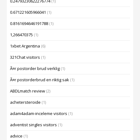
0.24793230622276774
(1)
0.671221605966041
(1)
0.8161694646191788
(1)
1,266470375
(1)
1xbet Argentina
(6)
321Chat visitors
(1)
Ã¤r postorder brud verklig
(1)
Ã¤r postorderbrud en riktig sak
(1)
ABDLmatch review
(2)
achetersteroide
(1)
adam4adam-inceleme visitors
(1)
adventist singles visitors
(1)
advice
(1)