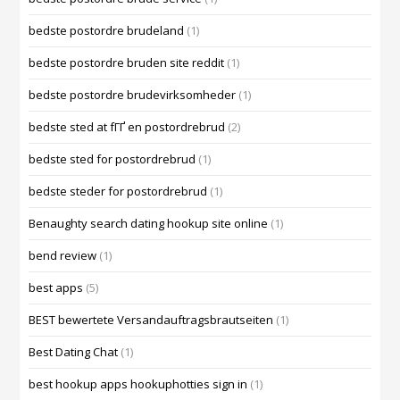
bedste postordre brudeland
(1)
bedste postordre bruden site reddit
(1)
bedste postordre brudevirksomheder
(1)
bedste sted at fГҐ en postordrebrud
(2)
bedste sted for postordrebrud
(1)
bedste steder for postordrebrud
(1)
Benaughty search dating hookup site online
(1)
bend review
(1)
best apps
(5)
BEST bewertete Versandauftragsbrautseiten
(1)
Best Dating Chat
(1)
best hookup apps hookuphotties sign in
(1)