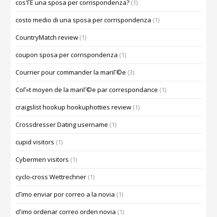
cos'ГЁ una sposa per corrispondenza?
(1)
costo medio di una sposa per corrispondenza
(1)
CountryMatch review
(1)
coupon sposa per corrispondenza
(1)
Courrier pour commander la mariГ©e
(3)
CoГ»t moyen de la mariГ©e par correspondance
(1)
craigslist hookup hookuphotties review
(1)
Crossdresser Dating username
(1)
cupid visitors
(1)
Cybermen visitors
(1)
cyclo-cross Wettrechner
(1)
cГіmo enviar por correo a la novia
(1)
cГіmo ordenar correo orden novia
(1)