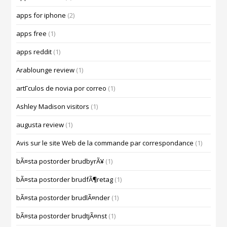
apps for iphone
(2)
apps free
(1)
apps reddit
(1)
Arablounge review
(1)
artГ­culos de novia por correo
(1)
Ashley Madison visitors
(1)
augusta review
(1)
Avis sur le site Web de la commande par correspondance
(1)
bÃ¤sta postorder brudbyrÃ¥
(1)
bÃ¤sta postorder brudfÃ¶retag
(1)
bÃ¤sta postorder brudlÃ¤nder
(1)
bÃ¤sta postorder brudtjÃ¤nst
(1)