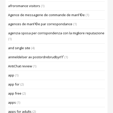
afroromance visitors
(1)
Agence de messagerie de commande de mariГ©e
(1)
agences de mariГ©e par correspondance
(1)
agenzia sposa per corrispondenza con la migliore reputazione
(1)
and single site
(4)
anmeldelser av postordrebrudbyrГҐ
(1)
AntiChat review
(1)
app
(1)
app for
(2)
app free
(2)
apps
(1)
apps for adults
(2)