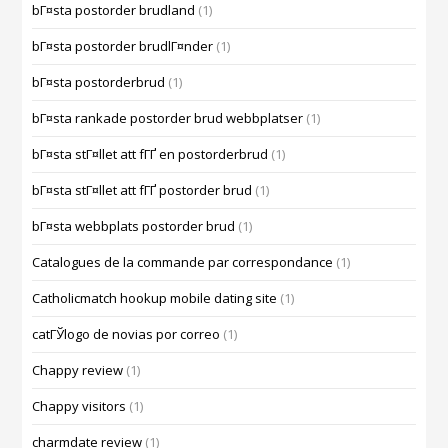
bГ¤sta postorder brudland
(1)
bГ¤sta postorder brudlГ¤nder
(1)
bГ¤sta postorderbrud
(1)
bГ¤sta rankade postorder brud webbplatser
(1)
bГ¤sta stГ¤llet att fГҐ en postorderbrud
(1)
bГ¤sta stГ¤llet att fГҐ postorder brud
(1)
bГ¤sta webbplats postorder brud
(1)
Catalogues de la commande par correspondance
(1)
Catholicmatch hookup mobile dating site
(1)
catГЎlogo de novias por correo
(1)
Chappy review
(1)
Chappy visitors
(1)
charmdate review
(1)