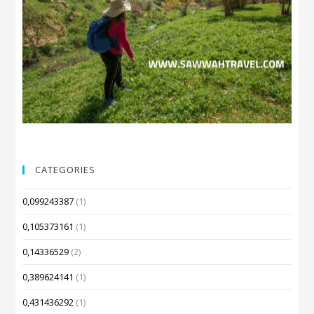
CATEGORIES
0,099243387
(1)
0,105373161
(1)
0,14336529
(2)
0,389624141
(1)
0,431436292
(1)