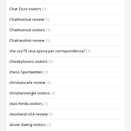
Chat Zozo visitors
(1)
ChatAvenue review
(1)
ChatAvenue visitors
(1)
Chatrandom review
(1)
che cos'ГЁ una sposa per corrispondenza?
(1)
Cheekylovers visitors
(1)
chess Sportwetten
(1)
christiancafe review
(1)
christianmingle visitors
(1)
citas-hindu visitors
(1)
cleveland USA review
(1)
clover dating visitors
(1)