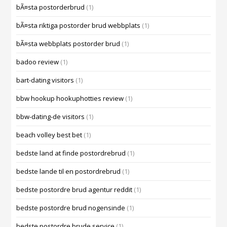
bÃ¤sta postorderbrud
(1)
bÃ¤sta riktiga postorder brud webbplats
(1)
bÃ¤sta webbplats postorder brud
(1)
badoo review
(1)
bart-dating visitors
(1)
bbw hookup hookuphotties review
(1)
bbw-dating-de visitors
(1)
beach volley best bet
(1)
bedste land at finde postordrebrud
(1)
bedste lande til en postordrebrud
(1)
bedste postordre brud agentur reddit
(1)
bedste postordre brud nogensinde
(1)
bedste postordre brude service
(1)