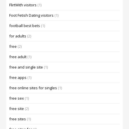
FlirtWith visitors
(1)
Foot Fetish Dating visitors
(1)
football best bets
(1)
for adults
(2)
free
(2)
free adult
(1)
free and single site
(1)
free apps
(1)
free online sites for singles
(1)
free sex
(1)
free site
(2)
free sites
(1)