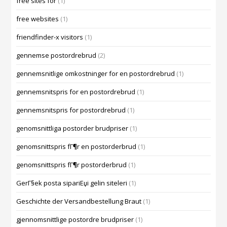
free sites for
(1)
free websites
(1)
friendfinder-x visitors
(1)
gennemse postordrebrud
(2)
gennemsnitlige omkostninger for en postordrebrud
(1)
gennemsnitspris for en postordrebrud
(1)
gennemsnitspris for postordrebrud
(1)
genomsnittliga postorder brudpriser
(1)
genomsnittspris fГ¶r en postorderbrud
(1)
genomsnittspris fГ¶r postorderbrud
(1)
GerГ§ek posta sipariЕџi gelin siteleri
(1)
Geschichte der Versandbestellung Braut
(1)
gjennomsnittlige postordre brudpriser
(1)