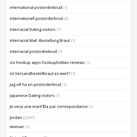
international postordrebrud
(1)
internationell postorderbrud
(3)
Interracial Dating visitors
(1)
Interracial Mail -Bestellung Braut
(1)
interracial postordrebrud
(1)
ios hookup apps hookuphotties reviews
(1)
Ist Versandbestellbraut es wert?
(1)
Jag vill ha en postorderbrud
(1)
Japanese Dating visitors
(1)
Je veux une mariГ©e par correspondance
(1)
Jordan
(2,547)
Amman
(1)