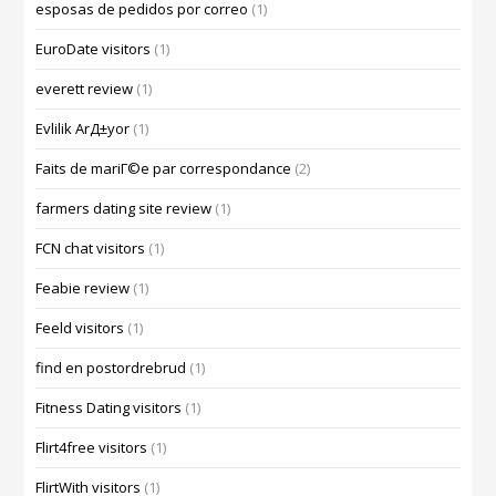
esposas de pedidos por correo
(1)
EuroDate visitors
(1)
everett review
(1)
Evlilik ArД±yor
(1)
Faits de mariГ©e par correspondance
(2)
farmers dating site review
(1)
FCN chat visitors
(1)
Feabie review
(1)
Feeld visitors
(1)
find en postordrebrud
(1)
Fitness Dating visitors
(1)
Flirt4free visitors
(1)
FlirtWith visitors
(1)