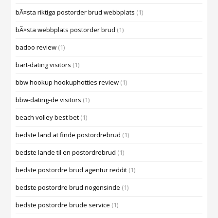
bÃ¤sta riktiga postorder brud webbplats
(1)
bÃ¤sta webbplats postorder brud
(1)
badoo review
(1)
bart-dating visitors
(1)
bbw hookup hookuphotties review
(1)
bbw-dating-de visitors
(1)
beach volley best bet
(1)
bedste land at finde postordrebrud
(1)
bedste lande til en postordrebrud
(1)
bedste postordre brud agentur reddit
(1)
bedste postordre brud nogensinde
(1)
bedste postordre brude service
(1)