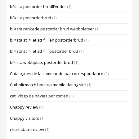
bГ¤sta postorder brudlГ¤nder
(1)
bГ¤sta postorderbrud
(1)
bГ¤sta rankade postorder brud webbplatser
(1)
bГ¤sta stГ¤llet att fГҐ en postorderbrud
(1)
bГ¤sta stГ¤llet att fГҐ postorder brud
(1)
bГ¤sta webbplats postorder brud
(1)
Catalogues de la commande par correspondance
(1)
Catholicmatch hookup mobile dating site
(1)
catГЎlogo de novias por correo
(1)
Chappy review
(1)
Chappy visitors
(1)
charmdate review
(1)