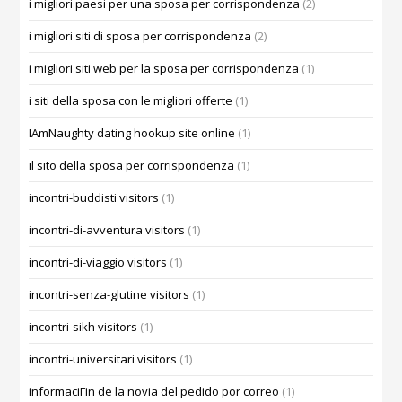
i migliori paesi per una sposa per corrispondenza
(2)
i migliori siti di sposa per corrispondenza
(2)
i migliori siti web per la sposa per corrispondenza
(1)
i siti della sposa con le migliori offerte
(1)
IAmNaughty dating hookup site online
(1)
il sito della sposa per corrispondenza
(1)
incontri-buddisti visitors
(1)
incontri-di-avventura visitors
(1)
incontri-di-viaggio visitors
(1)
incontri-senza-glutine visitors
(1)
incontri-sikh visitors
(1)
incontri-universitari visitors
(1)
informaciГіn de la novia del pedido por correo
(1)