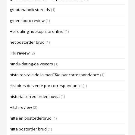
greatanabolicsteroids
(1)
greensboro review
(1)
Her dating hookup site online
(1)
het postorder brud
(1)
Hiki review
(2)
hindu-dating-de visitors
(1)
histoire vraie de la mariГ©e par correspondance
(1)
Histoires de vente par correspondance
(1)
historia correo orden novia
(1)
Hitch review
(2)
hitta en postorderbrud
(1)
hitta postorder brud
(1)