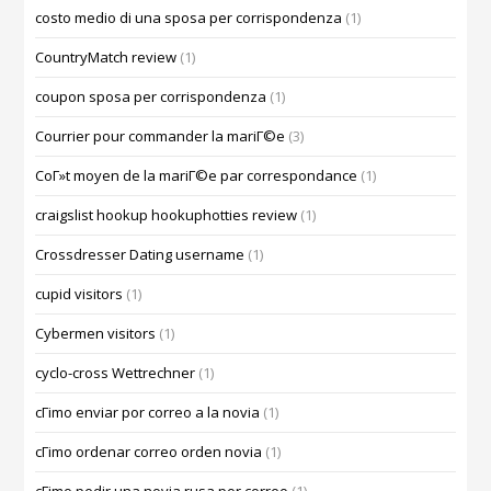
costo medio di una sposa per corrispondenza
(1)
CountryMatch review
(1)
coupon sposa per corrispondenza
(1)
Courrier pour commander la mariГ©e
(3)
CoГ»t moyen de la mariГ©e par correspondance
(1)
craigslist hookup hookuphotties review
(1)
Crossdresser Dating username
(1)
cupid visitors
(1)
Cybermen visitors
(1)
cyclo-cross Wettrechner
(1)
cГіmo enviar por correo a la novia
(1)
cГіmo ordenar correo orden novia
(1)