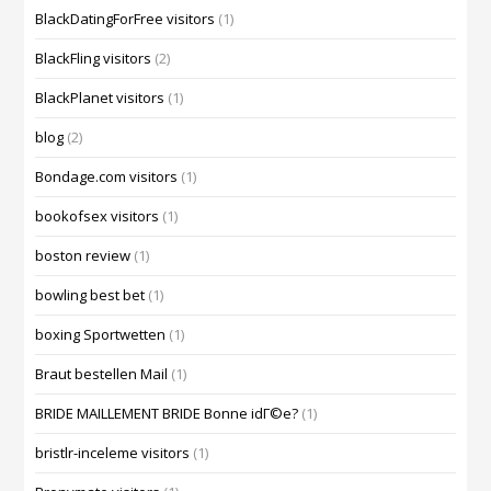
BlackDatingForFree visitors
(1)
BlackFling visitors
(2)
BlackPlanet visitors
(1)
blog
(2)
Bondage.com visitors
(1)
bookofsex visitors
(1)
boston review
(1)
bowling best bet
(1)
boxing Sportwetten
(1)
Braut bestellen Mail
(1)
BRIDE MAILLEMENT BRIDE Bonne idГ©e?
(1)
bristlr-inceleme visitors
(1)