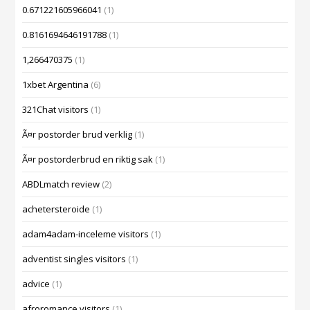
0.671221605966041
(1)
0.8161694646191788
(1)
1,266470375
(1)
1xbet Argentina
(6)
321Chat visitors
(1)
Ã¤r postorder brud verklig
(1)
Ã¤r postorderbrud en riktig sak
(1)
ABDLmatch review
(2)
achetersteroide
(1)
adam4adam-inceleme visitors
(1)
adventist singles visitors
(1)
advice
(1)
afroromance visitors
(1)