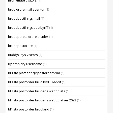
Bronymate visitors
(1)
brud ordre mail agentur
(1)
brudebestillings mail
(1)
brudebestillings postbyrГҐ
(1)
brudeparets ordre bruder
(1)
brudepostordre
(1)
BuddyGays visitors
(1)
By ethnicity username
(1)
bГ¤sta platser fГ¶r postorderbrud
(1)
bГ¤sta postorder brud byrГҐ reddit
(1)
bГ¤sta postorder brudens webbplats
(1)
bГ¤sta postorder brudens webbplatser 2022
(1)
bГ¤sta postorder brudland
(1)