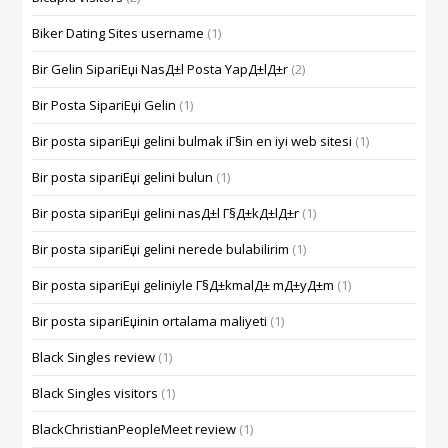
Biker Dating Sites username
(1)
Bir Gelin SipariЕџi NasД±l Posta YapД±lД±r
(2)
Bir Posta SipariЕџi Gelin
(1)
Bir posta sipariЕџi gelini bulmak iГ§in en iyi web sitesi
(1)
Bir posta sipariЕџi gelini bulun
(1)
Bir posta sipariЕџi gelini nasД±l Г§Д±kД±lД±r
(1)
Bir posta sipariЕџi gelini nerede bulabilirim
(1)
Bir posta sipariЕџi geliniyle Г§Д±kmalД± mД±yД±m
(1)
Bir posta sipariЕџinin ortalama maliyeti
(1)
Black Singles review
(1)
Black Singles visitors
(1)
BlackChristianPeopleMeet review
(1)