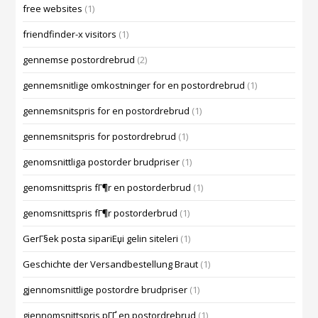
free websites
(1)
friendfinder-x visitors
(1)
gennemse postordrebrud
(2)
gennemsnitlige omkostninger for en postordrebrud
(1)
gennemsnitspris for en postordrebrud
(1)
gennemsnitspris for postordrebrud
(1)
genomsnittliga postorder brudpriser
(1)
genomsnittspris fГ¶r en postorderbrud
(1)
genomsnittspris fГ¶r postorderbrud
(1)
GerГ§ek posta sipariЕџi gelin siteleri
(1)
Geschichte der Versandbestellung Braut
(1)
gjennomsnittlige postordre brudpriser
(1)
gjennomsnittspris pГҐ en postordrebrud
(1)