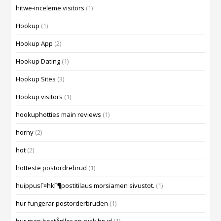
hitwe-inceleme visitors
(1)
Hookup
(1)
Hookup App
(2)
Hookup Dating
(1)
Hookup Sites
(3)
Hookup visitors
(1)
hookuphotties main reviews
(1)
horny
(2)
hot
(2)
hotteste postordrebrud
(1)
huippusГ¤hkГ¶postitilaus morsiamen sivustot.
(1)
hur fungerar postorderbruden
(1)