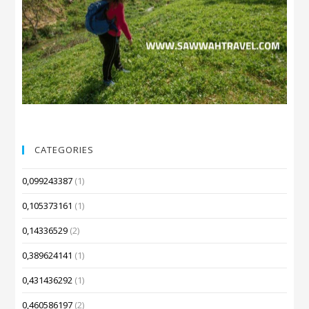
CATEGORIES
0,099243387
(1)
0,105373161
(1)
0,14336529
(2)
0,389624141
(1)
0,431436292
(1)
0,460586197
(2)