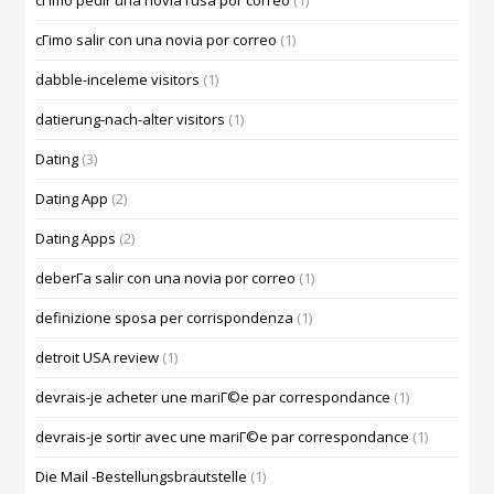
cГіmo pedir una novia rusa por correo
(1)
cГіmo salir con una novia por correo
(1)
dabble-inceleme visitors
(1)
datierung-nach-alter visitors
(1)
Dating
(3)
Dating App
(2)
Dating Apps
(2)
deberГ­a salir con una novia por correo
(1)
definizione sposa per corrispondenza
(1)
detroit USA review
(1)
devrais-je acheter une mariГ©e par correspondance
(1)
devrais-je sortir avec une mariГ©e par correspondance
(1)
Die Mail -Bestellungsbrautstelle
(1)