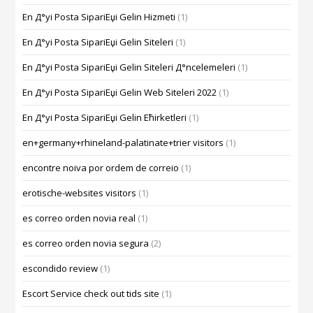
En Д°yi Posta SipariЕџi Gelin Hizmeti
(1)
En Д°yi Posta SipariЕџi Gelin Siteleri
(1)
En Д°yi Posta SipariЕџi Gelin Siteleri Д°ncelemeleri
(1)
En Д°yi Posta SipariЕџi Gelin Web Siteleri 2022
(1)
En Д°yi Posta SipariЕџi Gelin Ећirketleri
(1)
en+germany+rhineland-palatinate+trier visitors
(1)
encontre noiva por ordem de correio
(1)
erotische-websites visitors
(1)
es correo orden novia real
(1)
es correo orden novia segura
(2)
escondido review
(1)
Escort Service check out tids site
(1)