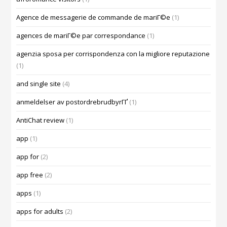
Agence de messagerie de commande de mariГ©e
(1)
agences de mariГ©e par correspondance
(1)
agenzia sposa per corrispondenza con la migliore reputazione
(1)
and single site
(4)
anmeldelser av postordrebrudbyrГҐ
(1)
AntiChat review
(1)
app
(1)
app for
(2)
app free
(2)
apps
(1)
apps for adults
(2)