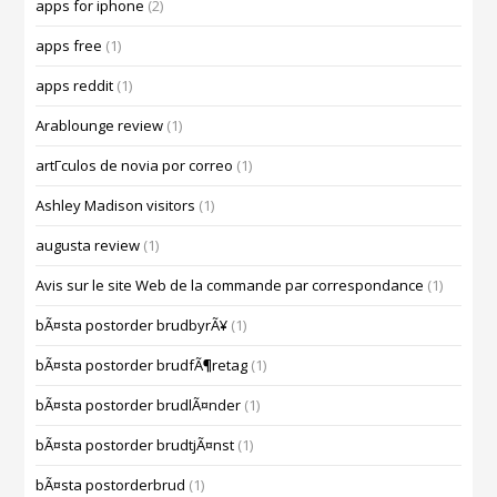
apps for iphone
(2)
apps free
(1)
apps reddit
(1)
Arablounge review
(1)
artГ­culos de novia por correo
(1)
Ashley Madison visitors
(1)
augusta review
(1)
Avis sur le site Web de la commande par correspondance
(1)
bÃ¤sta postorder brudbyrÃ¥
(1)
bÃ¤sta postorder brudfÃ¶retag
(1)
bÃ¤sta postorder brudlÃ¤nder
(1)
bÃ¤sta postorder brudtjÃ¤nst
(1)
bÃ¤sta postorderbrud
(1)