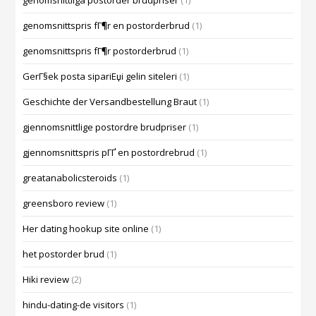
genomsnittliga postorder brudpriser
(1)
genomsnittspris fГ¶r en postorderbrud
(1)
genomsnittspris fГ¶r postorderbrud
(1)
GerГ§ek posta sipariЕџi gelin siteleri
(1)
Geschichte der Versandbestellung Braut
(1)
gjennomsnittlige postordre brudpriser
(1)
gjennomsnittspris pГҐ en postordrebrud
(1)
greatanabolicsteroids
(1)
greensboro review
(1)
Her dating hookup site online
(1)
het postorder brud
(1)
Hiki review
(2)
hindu-dating-de visitors
(1)