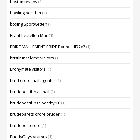
boston review
(1)
bowling best bet
(1)
boxing Sportwetten
(1)
Braut bestellen Mail
(1)
BRIDE MAILLEMENT BRIDE Bonne idГ©e?
(1)
bristlr-inceleme visitors
(1)
Bronymate visitors
(1)
brud ordre mail agentur
(1)
brudebestillings mail
(1)
brudebestillings postbyrГҐ
(1)
brudeparets ordre bruder
(1)
brudepostordre
(1)
BuddyGays visitors
(1)