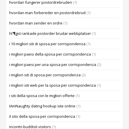
hvordan fungerer postordrebruden
(1)
hvordan man forbereder en postordrebrud
(1)
hvordan man sender en ordre
(1)
hГ¶gst rankade postorder brudar webbplatser
(1)
i 10 migliori siti di sposa per corrispondenza
(1)
i migliori paesi della sposa per corrispondenza
(1)
i migliori paesi per una sposa per corrispondenza
(2)
i migliori siti di sposa per corrispondenza
(2)
i migliori siti web per la sposa per corrispondenza
(1)
i siti della sposa con le migliori offerte
(1)
IAmNaughty dating hookup site online
(1)
il sito della sposa per corrispondenza
(1)
incontri-buddisti visitors
(1)