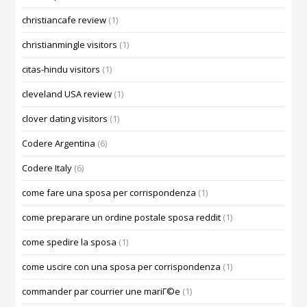
christiancafe review
(1)
christianmingle visitors
(1)
citas-hindu visitors
(1)
cleveland USA review
(1)
clover dating visitors
(1)
Codere Argentina
(6)
Codere Italy
(6)
come fare una sposa per corrispondenza
(1)
come preparare un ordine postale sposa reddit
(1)
come spedire la sposa
(1)
come uscire con una sposa per corrispondenza
(1)
commander par courrier une mariГ©e
(1)