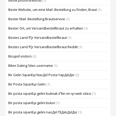
beste postordrebrud
(1)
Beste Website, um eine Mail -Bestellung zu finden, Braut
(1)
Bester Mail -Bestellung Brautservice
(1)
Bester Ort, um Versandbestellbraut zu erhalten
(1)
Bestes Land fГјr Versandbestellbraut
(1)
Bestes Land fГјr Versandbestellbraut Reddit
(1)
Bicupid visitors
(2)
Biker Dating Sites username
(1)
Bir Gelin SipariЕџi NasД±l Posta YapД±lД±r
(2)
Bir Posta SipariЕџi Gelin
(1)
Bir posta sipariЕџi gelini bulmak iГ§in en iyi web sitesi
(1)
Bir posta sipariЕџi gelini bulun
(1)
Bir posta sipariЕџi gelini nasД±l Г§Д±kД±lД±r
(1)