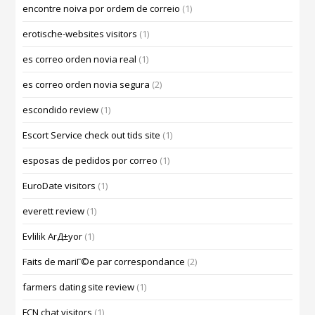
encontre noiva por ordem de correio
(1)
erotische-websites visitors
(1)
es correo orden novia real
(1)
es correo orden novia segura
(2)
escondido review
(1)
Escort Service check out tids site
(1)
esposas de pedidos por correo
(1)
EuroDate visitors
(1)
everett review
(1)
Evlilik ArД±yor
(1)
Faits de mariГ©e par correspondance
(2)
farmers dating site review
(1)
FCN chat visitors
(1)