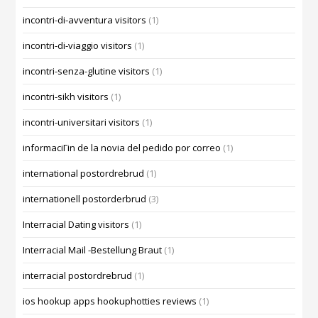
incontri-di-avventura visitors
(1)
incontri-di-viaggio visitors
(1)
incontri-senza-glutine visitors
(1)
incontri-sikh visitors
(1)
incontri-universitari visitors
(1)
informaciГіn de la novia del pedido por correo
(1)
international postordrebrud
(1)
internationell postorderbrud
(3)
Interracial Dating visitors
(1)
Interracial Mail -Bestellung Braut
(1)
interracial postordrebrud
(1)
ios hookup apps hookuphotties reviews
(1)