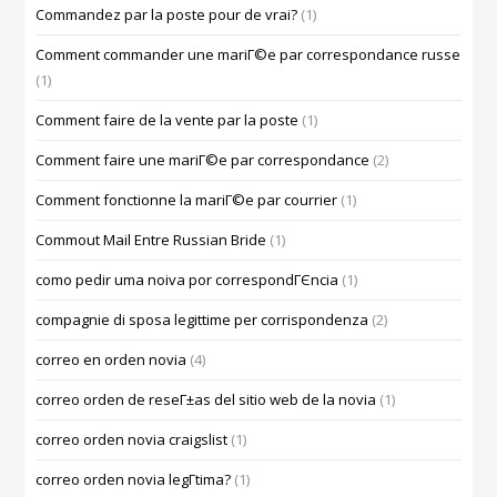
Commandez par la poste pour de vrai?
(1)
Comment commander une mariГ©e par correspondance russe
(1)
Comment faire de la vente par la poste
(1)
Comment faire une mariГ©e par correspondance
(2)
Comment fonctionne la mariГ©e par courrier
(1)
Commout Mail Entre Russian Bride
(1)
como pedir uma noiva por correspondГЄncia
(1)
compagnie di sposa legittime per corrispondenza
(2)
correo en orden novia
(4)
correo orden de reseГ±as del sitio web de la novia
(1)
correo orden novia craigslist
(1)
correo orden novia legГ­tima?
(1)