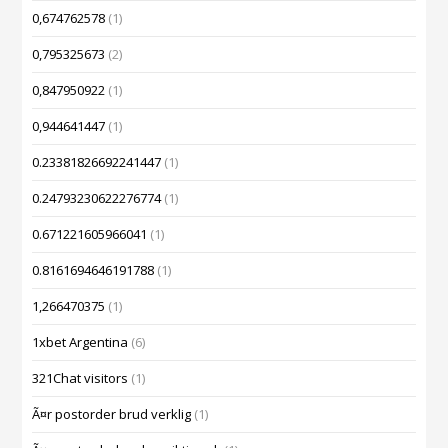
0,674762578
(1)
0,795325673
(2)
0,847950922
(1)
0,944641447
(1)
0.23381826692241447
(1)
0.24793230622276774
(1)
0.671221605966041
(1)
0.8161694646191788
(1)
1,266470375
(1)
1xbet Argentina
(6)
321Chat visitors
(1)
Ã¤r postorder brud verklig
(1)