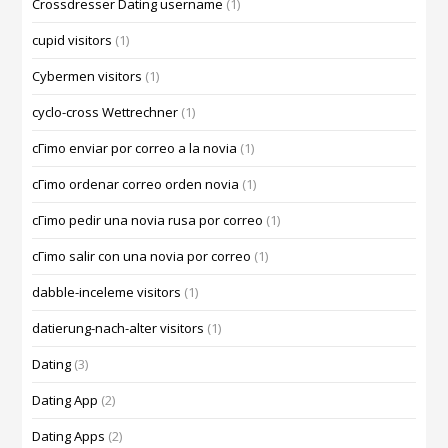
Crossdresser Dating username
(1)
cupid visitors
(1)
Cybermen visitors
(1)
cyclo-cross Wettrechner
(1)
cГіmo enviar por correo a la novia
(1)
cГіmo ordenar correo orden novia
(1)
cГіmo pedir una novia rusa por correo
(1)
cГіmo salir con una novia por correo
(1)
dabble-inceleme visitors
(1)
datierung-nach-alter visitors
(1)
Dating
(3)
Dating App
(2)
Dating Apps
(2)