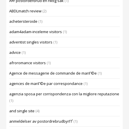
Ã¤r postorderbrud en riktig sak
(1)
ABDLmatch review
(2)
achetersteroide
(1)
adam4adam-inceleme visitors
(1)
adventist singles visitors
(1)
advice
(1)
afroromance visitors
(1)
Agence de messagerie de commande de mariГ©e
(1)
agences de mariГ©e par correspondance
(1)
agenzia sposa per corrispondenza con la migliore reputazione
(1)
and single site
(4)
anmeldelser av postordrebrudbyrГҐ
(1)