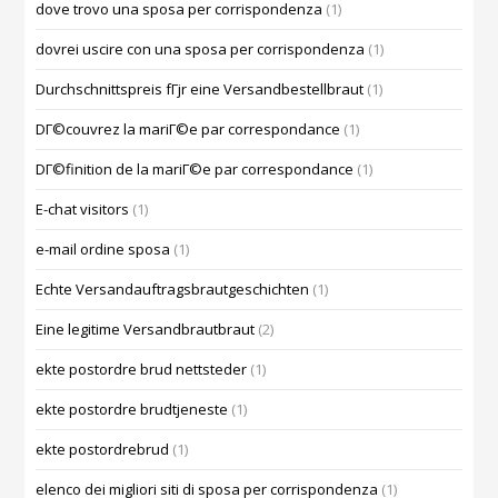
dove trovo una sposa per corrispondenza
(1)
dovrei uscire con una sposa per corrispondenza
(1)
Durchschnittspreis fГјr eine Versandbestellbraut
(1)
DГ©couvrez la mariГ©e par correspondance
(1)
DГ©finition de la mariГ©e par correspondance
(1)
E-chat visitors
(1)
e-mail ordine sposa
(1)
Echte Versandauftragsbrautgeschichten
(1)
Eine legitime Versandbrautbraut
(2)
ekte postordre brud nettsteder
(1)
ekte postordre brudtjeneste
(1)
ekte postordrebrud
(1)
elenco dei migliori siti di sposa per corrispondenza
(1)