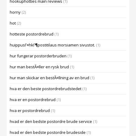
hookuphotties main reviews
(1)
horny
(2)
hot
(2)
hotteste postordrebrud
(1)
huippusГ¤hkГ¶postitilaus morsiamen sivustot.
(1)
hur fungerar postorderbruden
(1)
hur man bestÃ¤ller en rysk brud
(1)
hur man skickar en bestÃ¤llning av en brud
(1)
hva er den beste postordrebrudstedet
(1)
hva er en postordrebrud
(1)
hva er postordrebrud
(1)
hvad er den bedste postordre brude service
(1)
hvad er den bedste postordre brudeside
(1)