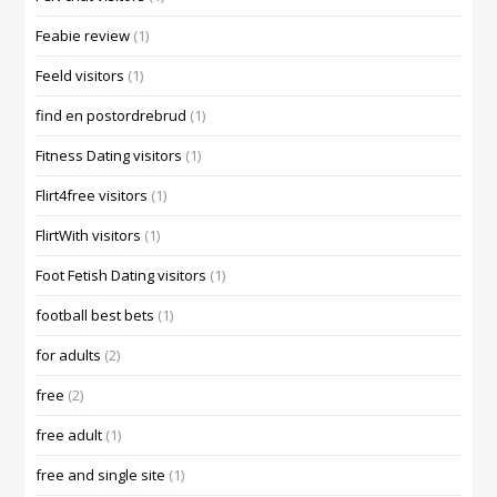
Feabie review
(1)
Feeld visitors
(1)
find en postordrebrud
(1)
Fitness Dating visitors
(1)
Flirt4free visitors
(1)
FlirtWith visitors
(1)
Foot Fetish Dating visitors
(1)
football best bets
(1)
for adults
(2)
free
(2)
free adult
(1)
free and single site
(1)