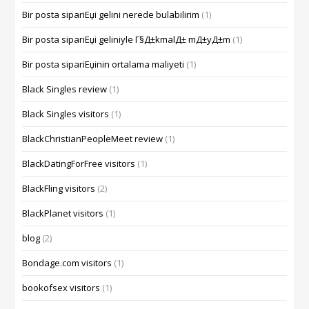
Bir posta sipariЕџi gelini nerede bulabilirim
(1)
Bir posta sipariЕџi geliniyle Г§Д±kmalД± mД±yД±m
(1)
Bir posta sipariЕџinin ortalama maliyeti
(1)
Black Singles review
(1)
Black Singles visitors
(1)
BlackChristianPeopleMeet review
(1)
BlackDatingForFree visitors
(1)
BlackFling visitors
(2)
BlackPlanet visitors
(1)
blog
(2)
Bondage.com visitors
(1)
bookofsex visitors
(1)