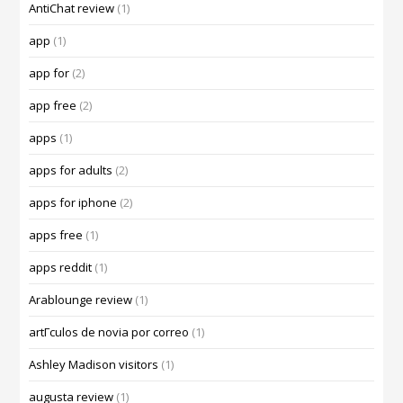
AntiChat review
(1)
app
(1)
app for
(2)
app free
(2)
apps
(1)
apps for adults
(2)
apps for iphone
(2)
apps free
(1)
apps reddit
(1)
Arablounge review
(1)
artГ­culos de novia por correo
(1)
Ashley Madison visitors
(1)
augusta review
(1)