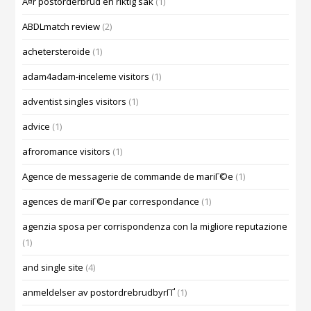
Ã¤r postorderbrud en riktig sak
(1)
ABDLmatch review
(2)
achetersteroide
(1)
adam4adam-inceleme visitors
(1)
adventist singles visitors
(1)
advice
(1)
afroromance visitors
(1)
Agence de messagerie de commande de mariГ©e
(1)
agences de mariГ©e par correspondance
(1)
agenzia sposa per corrispondenza con la migliore reputazione
(1)
and single site
(4)
anmeldelser av postordrebrudbyrГҐ
(1)