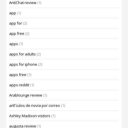
AntiChat review
(1)
app
(1)
app for
(2)
app free
(2)
apps
(1)
apps for adults
(2)
apps for iphone
(2)
apps free
(1)
apps reddit
(1)
Arablounge review
(1)
artГ­culos de novia por correo
(1)
Ashley Madison visitors
(1)
augusta review
(1)