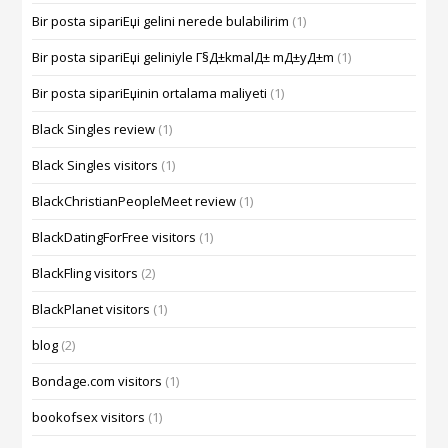
Bir posta sipariЕџi gelini nerede bulabilirim
(1)
Bir posta sipariЕџi geliniyle Г§Д±kmalД± mД±yД±m
(1)
Bir posta sipariЕџinin ortalama maliyeti
(1)
Black Singles review
(1)
Black Singles visitors
(1)
BlackChristianPeopleMeet review
(1)
BlackDatingForFree visitors
(1)
BlackFling visitors
(2)
BlackPlanet visitors
(1)
blog
(2)
Bondage.com visitors
(1)
bookofsex visitors
(1)