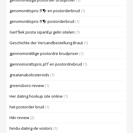
genomsnittliga postorder brudpriser
(1)
genomsnittspris fГ¶r en postorderbrud
(1)
genomsnittspris fГ¶r postorderbrud
(1)
GerГ§ek posta sipariЕџi gelin siteleri
(1)
Geschichte der Versandbestellung Braut
(1)
gjennomsnittlige postordre brudpriser
(1)
gjennomsnittspris pГҐ en postordrebrud
(1)
greatanabolicsteroids
(1)
greensboro review
(1)
Her dating hookup site online
(1)
het postorder brud
(1)
Hiki review
(2)
hindu-dating-de visitors
(1)