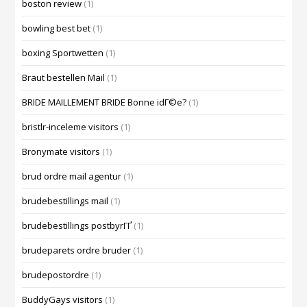
boston review
(1)
bowling best bet
(1)
boxing Sportwetten
(1)
Braut bestellen Mail
(1)
BRIDE MAILLEMENT BRIDE Bonne idГ©e?
(1)
bristlr-inceleme visitors
(1)
Bronymate visitors
(1)
brud ordre mail agentur
(1)
brudebestillings mail
(1)
brudebestillings postbyrГҐ
(1)
brudeparets ordre bruder
(1)
brudepostordre
(1)
BuddyGays visitors
(1)