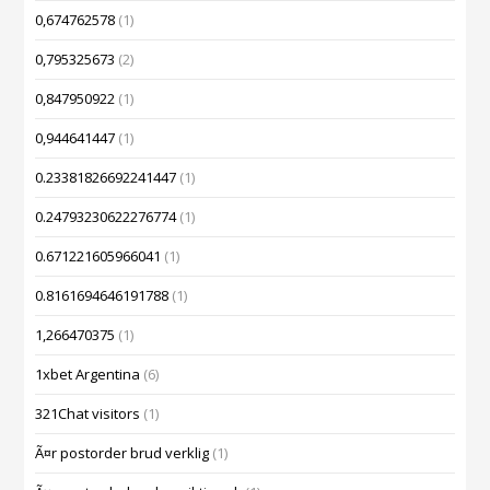
0,674762578
(1)
0,795325673
(2)
0,847950922
(1)
0,944641447
(1)
0.23381826692241447
(1)
0.24793230622276774
(1)
0.671221605966041
(1)
0.8161694646191788
(1)
1,266470375
(1)
1xbet Argentina
(6)
321Chat visitors
(1)
Ã¤r postorder brud verklig
(1)