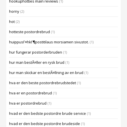
hookuphotties main reviews
(1)
horny
(2)
hot
(2)
hotteste postordrebrud
(1)
huippusГ¤hkГ¶postitilaus morsiamen sivustot.
(1)
hur fungerar postorderbruden
(1)
hur man bestÃ¤ller en rysk brud
(1)
hur man skickar en bestÃ¤llning av en brud
(1)
hva er den beste postordrebrudstedet
(1)
hva er en postordrebrud
(1)
hva er postordrebrud
(1)
hvad er den bedste postordre brude service
(1)
hvad er den bedste postordre brudeside
(1)