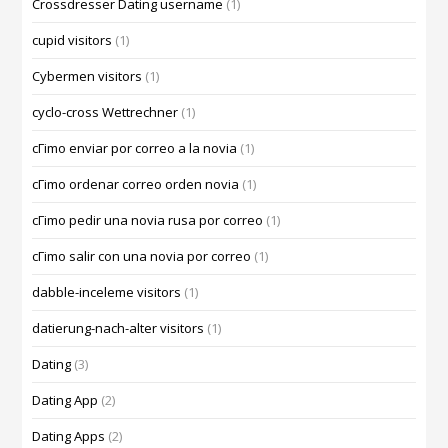
Crossdresser Dating username
(1)
cupid visitors
(1)
Cybermen visitors
(1)
cyclo-cross Wettrechner
(1)
cГіmo enviar por correo a la novia
(1)
cГіmo ordenar correo orden novia
(1)
cГіmo pedir una novia rusa por correo
(1)
cГіmo salir con una novia por correo
(1)
dabble-inceleme visitors
(1)
datierung-nach-alter visitors
(1)
Dating
(3)
Dating App
(2)
Dating Apps
(2)