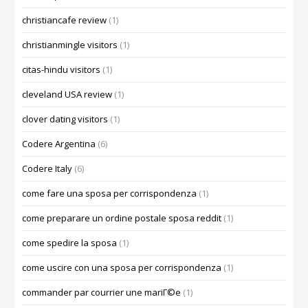
christiancafe review
(1)
christianmingle visitors
(1)
citas-hindu visitors
(1)
cleveland USA review
(1)
clover dating visitors
(1)
Codere Argentina
(6)
Codere Italy
(6)
come fare una sposa per corrispondenza
(1)
come preparare un ordine postale sposa reddit
(1)
come spedire la sposa
(1)
come uscire con una sposa per corrispondenza
(1)
commander par courrier une mariГ©e
(1)