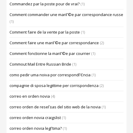
Commandez par la poste pour de vrai?
(1)
Comment commander une mariГ©e par correspondance russe
(1)
Comment faire de la vente par la poste
(1)
Comment faire une mariГ©e par correspondance
(2)
Comment fonctionne la mariГ©e par courrier
(1)
Commout Mail Entre Russian Bride
(1)
como pedir uma noiva por correspondГЄncia
(1)
compagnie di sposa legittime per corrispondenza
(2)
correo en orden novia
(4)
correo orden de reseГ±as del sitio web de la novia
(1)
correo orden novia craigslist
(1)
correo orden novia legГ­tima?
(1)