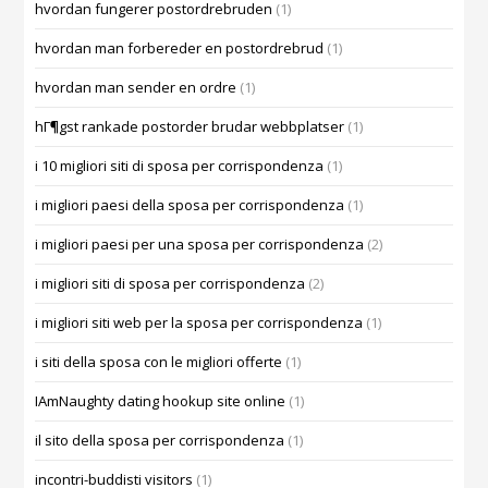
hvordan fungerer postordrebruden
(1)
hvordan man forbereder en postordrebrud
(1)
hvordan man sender en ordre
(1)
hГ¶gst rankade postorder brudar webbplatser
(1)
i 10 migliori siti di sposa per corrispondenza
(1)
i migliori paesi della sposa per corrispondenza
(1)
i migliori paesi per una sposa per corrispondenza
(2)
i migliori siti di sposa per corrispondenza
(2)
i migliori siti web per la sposa per corrispondenza
(1)
i siti della sposa con le migliori offerte
(1)
IAmNaughty dating hookup site online
(1)
il sito della sposa per corrispondenza
(1)
incontri-buddisti visitors
(1)