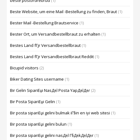
beste postordrebrud
(1)
Beste Website, um eine Mail -Bestellung zu finden, Braut
(1)
Bester Mail -Bestellung Brautservice
(1)
Bester Ort, um Versandbestellbraut zu erhalten
(1)
Bestes Land fГјr Versandbestellbraut
(1)
Bestes Land fГјr Versandbestellbraut Reddit
(1)
Bicupid visitors
(2)
Biker Dating Sites username
(1)
Bir Gelin SipariЕџi NasД±l Posta YapД±lД±r
(2)
Bir Posta SipariЕџi Gelin
(1)
Bir posta sipariЕџi gelini bulmak iГ§in en iyi web sitesi
(1)
Bir posta sipariЕџi gelini bulun
(1)
Bir posta sipariЕџi gelini nasД±l Г§Д±kД±lД±r
(1)