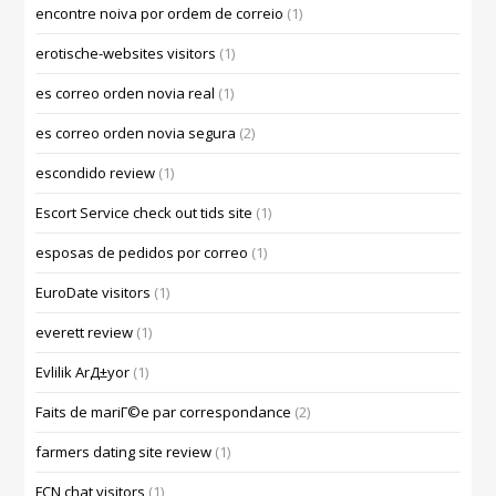
encontre noiva por ordem de correio
(1)
erotische-websites visitors
(1)
es correo orden novia real
(1)
es correo orden novia segura
(2)
escondido review
(1)
Escort Service check out tids site
(1)
esposas de pedidos por correo
(1)
EuroDate visitors
(1)
everett review
(1)
Evlilik ArД±yor
(1)
Faits de mariГ©e par correspondance
(2)
farmers dating site review
(1)
FCN chat visitors
(1)