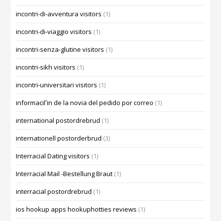
incontri-di-avventura visitors
(1)
incontri-di-viaggio visitors
(1)
incontri-senza-glutine visitors
(1)
incontri-sikh visitors
(1)
incontri-universitari visitors
(1)
informaciГіn de la novia del pedido por correo
(1)
international postordrebrud
(1)
internationell postorderbrud
(3)
Interracial Dating visitors
(1)
Interracial Mail -Bestellung Braut
(1)
interracial postordrebrud
(1)
ios hookup apps hookuphotties reviews
(1)