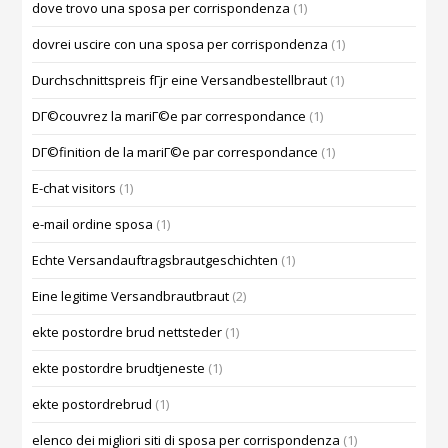
dove trovo una sposa per corrispondenza
(1)
dovrei uscire con una sposa per corrispondenza
(1)
Durchschnittspreis fГјr eine Versandbestellbraut
(1)
DГ©couvrez la mariГ©e par correspondance
(1)
DГ©finition de la mariГ©e par correspondance
(1)
E-chat visitors
(1)
e-mail ordine sposa
(1)
Echte Versandauftragsbrautgeschichten
(1)
Eine legitime Versandbrautbraut
(2)
ekte postordre brud nettsteder
(1)
ekte postordre brudtjeneste
(1)
ekte postordrebrud
(1)
elenco dei migliori siti di sposa per corrispondenza
(1)