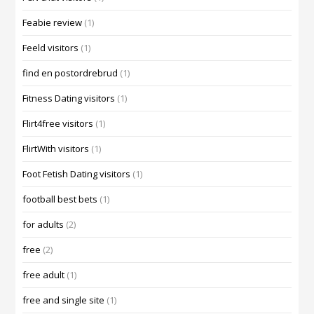
Feabie review
(1)
Feeld visitors
(1)
find en postordrebrud
(1)
Fitness Dating visitors
(1)
Flirt4free visitors
(1)
FlirtWith visitors
(1)
Foot Fetish Dating visitors
(1)
football best bets
(1)
for adults
(2)
free
(2)
free adult
(1)
free and single site
(1)