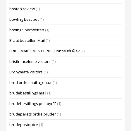
boston review
(1)
bowling best bet
(1)
boxing Sportwetten
(1)
Braut bestellen Mail
(1)
BRIDE MAILLEMENT BRIDE Bonne idГ©e?
(1)
bristlr-inceleme visitors
(1)
Bronymate visitors
(1)
brud ordre mail agentur
(1)
brudebestillings mail
(1)
brudebestillings postbyrГҐ
(1)
brudeparets ordre bruder
(1)
brudepostordre
(1)