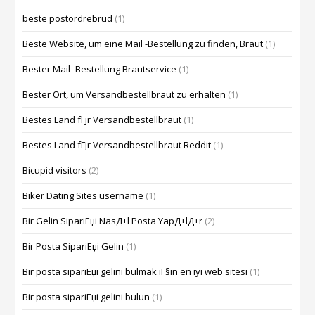
beste postordrebrud
(1)
Beste Website, um eine Mail -Bestellung zu finden, Braut
(1)
Bester Mail -Bestellung Brautservice
(1)
Bester Ort, um Versandbestellbraut zu erhalten
(1)
Bestes Land fГјr Versandbestellbraut
(1)
Bestes Land fГјr Versandbestellbraut Reddit
(1)
Bicupid visitors
(2)
Biker Dating Sites username
(1)
Bir Gelin SipariЕџi NasД±l Posta YapД±lД±r
(2)
Bir Posta SipariЕџi Gelin
(1)
Bir posta sipariЕџi gelini bulmak iГ§in en iyi web sitesi
(1)
Bir posta sipariЕџi gelini bulun
(1)