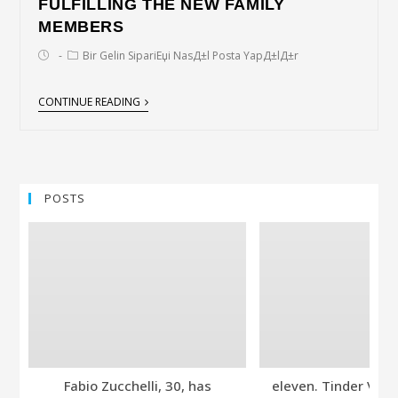
FULFILLING THE NEW FAMILY
MEMBERS
Bir Gelin SipariЕџi NasД±l Posta YapД±lД±r
CONTINUE READING
POSTS
Fabio Zucchelli, 30, has
eleven. Tinder Ver