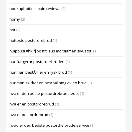
hookuphotties main reviews
(1)
horny
(2)
hot
(2)
hotteste postordrebrud
(1)
huippusГ¤hkГ¶postitilaus morsiamen sivustot.
(1)
hur fungerar postorderbruden
(1)
hur man bestÃ¤ller en rysk brud
(1)
hur man skickar en bestÃ¤llning av en brud
(1)
hva er den beste postordrebrudstedet
(1)
hva er en postordrebrud
(1)
hva er postordrebrud
(1)
hvad er den bedste postordre brude service
(1)