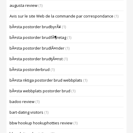
augusta review
(1)
Avis sur le site Web de la commande par correspondance
(1)
bÃ¤sta postorder brudbyrÃ¥
(1)
bÃ¤sta postorder brudfÃ¶retag
(1)
bÃ¤sta postorder brudlÃ¤nder
(1)
bÃ¤sta postorder brudtjÃ¤nst
(1)
bÃ¤sta postorderbrud
(1)
bÃ¤sta riktiga postorder brud webbplats
(1)
bÃ¤sta webbplats postorder brud
(1)
badoo review
(1)
bart-dating visitors
(1)
bbw hookup hookuphotties review
(1)