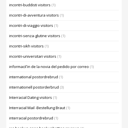
incontri-buddisti visitors
(1)
incontri-di-avventura visitors
(1)
incontri-di-viaggio visitors
(1)
incontri-senza-glutine visitors
(1)
incontri-sikh visitors
(1)
incontri-universitari visitors
(1)
informaciГіn de la novia del pedido por correo
(1)
international postordrebrud
(1)
internationell postorderbrud
(3)
Interracial Dating visitors
(1)
Interracial Mail -Bestellung Braut
(1)
interracial postordrebrud
(1)