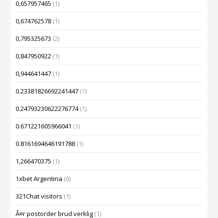
0,657957465
(1)
0,674762578
(1)
0,795325673
(2)
0,847950922
(1)
0,944641447
(1)
0.23381826692241447
(1)
0.24793230622276774
(1)
0.671221605966041
(1)
0.8161694646191788
(1)
1,266470375
(1)
1xbet Argentina
(6)
321Chat visitors
(1)
Ã¤r postorder brud verklig
(1)