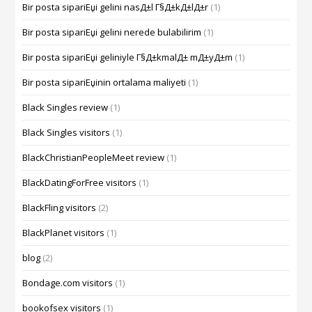
Bir posta sipariЕџi gelini nasД±l Г§Д±kД±lД±r
(1)
Bir posta sipariЕџi gelini nerede bulabilirim
(1)
Bir posta sipariЕџi geliniyle Г§Д±kmalД± mД±yД±m
(1)
Bir posta sipariЕџinin ortalama maliyeti
(1)
Black Singles review
(1)
Black Singles visitors
(1)
BlackChristianPeopleMeet review
(1)
BlackDatingForFree visitors
(1)
BlackFling visitors
(2)
BlackPlanet visitors
(1)
blog
(2)
Bondage.com visitors
(1)
bookofsex visitors
(1)