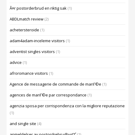
Ã¤r postorderbrud en riktig sak
(1)
ABDLmatch review
(2)
achetersteroide
(1)
adam4adam-inceleme visitors
(1)
adventist singles visitors
(1)
advice
(1)
afroromance visitors
(1)
Agence de messagerie de commande de mariГ©e
(1)
agences de mariГ©e par correspondance
(1)
agenzia sposa per corrispondenza con la migliore reputazione
(1)
and single site
(4)
anmeldelser av postordrebrudbyrГҐ
(1)