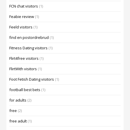
FCN chat visitors
(1)
Feabie review
(1)
Feeld visitors
(1)
find en postordrebrud
(1)
Fitness Dating visitors
(1)
Flirt4free visitors
(1)
FlirtWith visitors
(1)
Foot Fetish Dating visitors
(1)
football best bets
(1)
for adults
(2)
free
(2)
free adult
(1)