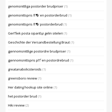
genomsnittliga postorder brudpriser
(1)
genomsnittspris fГ¶r en postorderbrud
(1)
genomsnittspris fГ¶r postorderbrud
(1)
GerГ§ek posta sipariЕџi gelin siteleri
(1)
Geschichte der Versandbestellung Braut
(1)
gjennomsnittlige postordre brudpriser
(1)
gjennomsnittspris pГҐ en postordrebrud
(1)
greatanabolicsteroids
(1)
greensboro review
(1)
Her dating hookup site online
(1)
het postorder brud
(1)
Hiki review
(2)