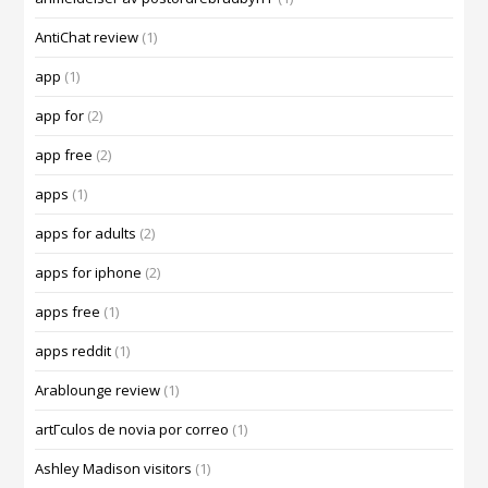
AntiChat review
(1)
app
(1)
app for
(2)
app free
(2)
apps
(1)
apps for adults
(2)
apps for iphone
(2)
apps free
(1)
apps reddit
(1)
Arablounge review
(1)
artГ­culos de novia por correo
(1)
Ashley Madison visitors
(1)