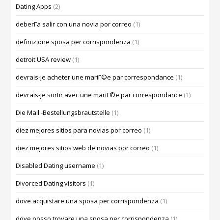
Dating Apps
(2)
deberГ­a salir con una novia por correo
(1)
definizione sposa per corrispondenza
(1)
detroit USA review
(1)
devrais-je acheter une mariГ©e par correspondance
(1)
devrais-je sortir avec une mariГ©e par correspondance
(1)
Die Mail -Bestellungsbrautstelle
(1)
diez mejores sitios para novias por correo
(1)
diez mejores sitios web de novias por correo
(1)
Disabled Dating username
(1)
Divorced Dating visitors
(1)
dove acquistare una sposa per corrispondenza
(1)
dove posso trovare una sposa per corrispondenza
(1)