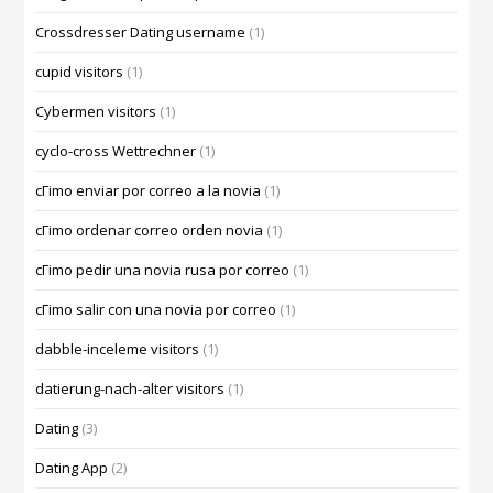
Crossdresser Dating username
(1)
cupid visitors
(1)
Cybermen visitors
(1)
cyclo-cross Wettrechner
(1)
cГіmo enviar por correo a la novia
(1)
cГіmo ordenar correo orden novia
(1)
cГіmo pedir una novia rusa por correo
(1)
cГіmo salir con una novia por correo
(1)
dabble-inceleme visitors
(1)
datierung-nach-alter visitors
(1)
Dating
(3)
Dating App
(2)