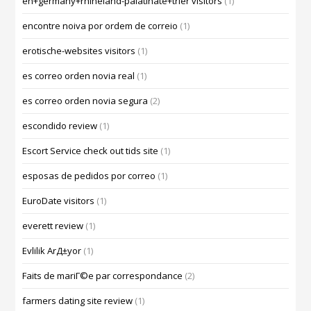
en+germany+rhineland-palatinate+trier visitors
(1)
encontre noiva por ordem de correio
(1)
erotische-websites visitors
(1)
es correo orden novia real
(1)
es correo orden novia segura
(2)
escondido review
(1)
Escort Service check out tids site
(1)
esposas de pedidos por correo
(1)
EuroDate visitors
(1)
everett review
(1)
Evlilik ArД±yor
(1)
Faits de mariГ©e par correspondance
(2)
farmers dating site review
(1)