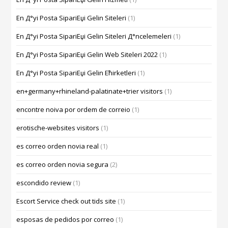
En Д°yi Posta SipariЕџi Gelin Siteleri
(1)
En Д°yi Posta SipariЕџi Gelin Siteleri Д°ncelemeleri
(1)
En Д°yi Posta SipariЕџi Gelin Web Siteleri 2022
(1)
En Д°yi Posta SipariЕџi Gelin Ећirketleri
(1)
en+germany+rhineland-palatinate+trier visitors
(1)
encontre noiva por ordem de correio
(1)
erotische-websites visitors
(1)
es correo orden novia real
(1)
es correo orden novia segura
(2)
escondido review
(1)
Escort Service check out tids site
(1)
esposas de pedidos por correo
(1)