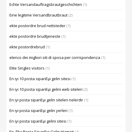
Echte Versandauftragsbrautgeschichten
(1)
Eine legitime Versandbrautbraut
(2)
ekte postordre brud nettsteder
(1)
ekte postordre brudtjeneste
(1)
ekte postordrebrud
(1)
elenco dei migliori siti di sposa per corrispondenza
(1)
Elite Singles visitors
(1)
En iyi 10 posta sipariЕџi gelin sitesi
(1)
En iyi 10 posta sipariЕџi gelini web siteleri
(2)
En iyi posta sipariЕџi gelin siteleri nelerdir
(1)
En iyi posta sipariЕџi gelin yerleri
(1)
En iyi posta sipariЕџi gelini sitesi
(1)
En Д°yi Posta SipariЕџi Gelin Hizmeti
(1)