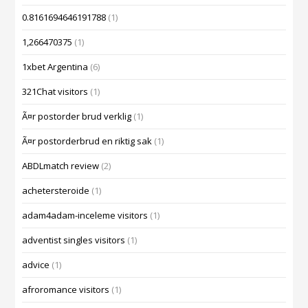
0.8161694646191788
(1)
1,266470375
(1)
1xbet Argentina
(6)
321Chat visitors
(1)
Ã¤r postorder brud verklig
(1)
Ã¤r postorderbrud en riktig sak
(1)
ABDLmatch review
(2)
achetersteroide
(1)
adam4adam-inceleme visitors
(1)
adventist singles visitors
(1)
advice
(1)
afroromance visitors
(1)