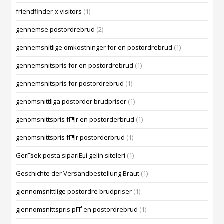
friendfinder-x visitors
(1)
gennemse postordrebrud
(2)
gennemsnitlige omkostninger for en postordrebrud
(1)
gennemsnitspris for en postordrebrud
(1)
gennemsnitspris for postordrebrud
(1)
genomsnittliga postorder brudpriser
(1)
genomsnittspris fГ¶r en postorderbrud
(1)
genomsnittspris fГ¶r postorderbrud
(1)
GerГ§ek posta sipariЕџi gelin siteleri
(1)
Geschichte der Versandbestellung Braut
(1)
gjennomsnittlige postordre brudpriser
(1)
gjennomsnittspris pГҐ en postordrebrud
(1)