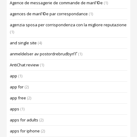
Agence de messagerie de commande de mariГ©e
(1)
agences de mariГ©e par correspondance
(1)
agenzia sposa per corrispondenza con la migliore reputazione
(1)
and single site
(4)
anmeldelser av postordrebrudbyrГҐ
(1)
AntiChat review
(1)
app
(1)
app for
(2)
app free
(2)
apps
(1)
apps for adults
(2)
apps for iphone
(2)