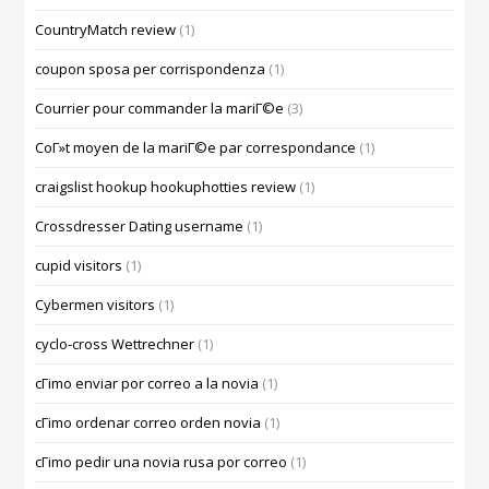
CountryMatch review
(1)
coupon sposa per corrispondenza
(1)
Courrier pour commander la mariГ©e
(3)
CoГ»t moyen de la mariГ©e par correspondance
(1)
craigslist hookup hookuphotties review
(1)
Crossdresser Dating username
(1)
cupid visitors
(1)
Cybermen visitors
(1)
cyclo-cross Wettrechner
(1)
cГіmo enviar por correo a la novia
(1)
cГіmo ordenar correo orden novia
(1)
cГіmo pedir una novia rusa por correo
(1)