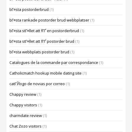
bГ¤sta postorderbrud
(1)
bГ¤sta rankade postorder brud webbplatser
(1)
bГ¤sta stГ¤llet att fГҐ en postorderbrud
(1)
bГ¤sta stГ¤llet att fГҐ postorder brud
(1)
bГ¤sta webbplats postorder brud
(1)
Catalogues de la commande par correspondance
(1)
Catholicmatch hookup mobile dating site
(1)
catГЎlogo de novias por correo
(1)
Chappy review
(1)
Chappy visitors
(1)
charmdate review
(1)
Chat Zozo visitors
(1)