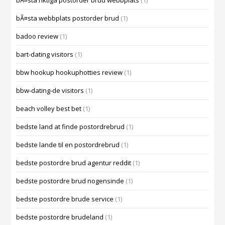
bÃ¤sta riktiga postorder brud webbplats
(1)
bÃ¤sta webbplats postorder brud
(1)
badoo review
(1)
bart-dating visitors
(1)
bbw hookup hookuphotties review
(1)
bbw-dating-de visitors
(1)
beach volley best bet
(1)
bedste land at finde postordrebrud
(1)
bedste lande til en postordrebrud
(1)
bedste postordre brud agentur reddit
(1)
bedste postordre brud nogensinde
(1)
bedste postordre brude service
(1)
bedste postordre brudeland
(1)