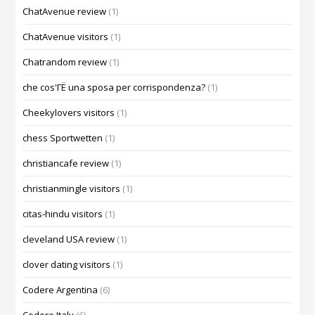
ChatAvenue review
(1)
ChatAvenue visitors
(1)
Chatrandom review
(1)
che cos'ГЁ una sposa per corrispondenza?
(1)
Cheekylovers visitors
(1)
chess Sportwetten
(1)
christiancafe review
(1)
christianmingle visitors
(1)
citas-hindu visitors
(1)
cleveland USA review
(1)
clover dating visitors
(1)
Codere Argentina
(6)