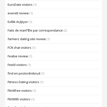
EuroDate visitors
(1)
everett review
(1)
Evlilik ArД±yor
(1)
Faits de mariГ©e par correspondance
(2)
farmers dating site review
(1)
FCN chat visitors
(1)
Feabie review
(1)
Feeld visitors
(1)
find en postordrebrud
(1)
Fitness Dating visitors
(1)
Flirt4free visitors
(1)
FlirtWith visitors
(1)