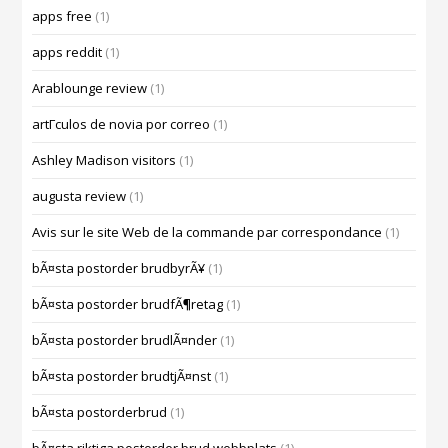
apps free
(1)
apps reddit
(1)
Arablounge review
(1)
artГ­culos de novia por correo
(1)
Ashley Madison visitors
(1)
augusta review
(1)
Avis sur le site Web de la commande par correspondance
(1)
bÃ¤sta postorder brudbyrÃ¥
(1)
bÃ¤sta postorder brudfÃ¶retag
(1)
bÃ¤sta postorder brudlÃ¤nder
(1)
bÃ¤sta postorder brudtjÃ¤nst
(1)
bÃ¤sta postorderbrud
(1)