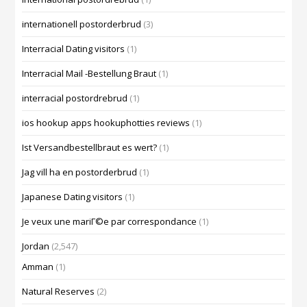
internationell postorderbrud
(3)
Interracial Dating visitors
(1)
Interracial Mail -Bestellung Braut
(1)
interracial postordrebrud
(1)
ios hookup apps hookuphotties reviews
(1)
Ist Versandbestellbraut es wert?
(1)
Jag vill ha en postorderbrud
(1)
Japanese Dating visitors
(1)
Je veux une mariГ©e par correspondance
(1)
Jordan
(2,547)
Amman
(1)
Natural Reserves
(2)