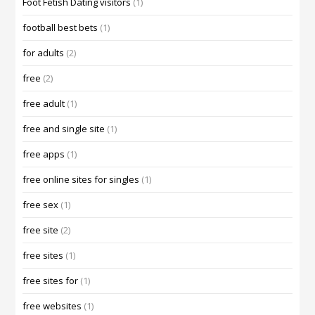
Foot Fetish Dating visitors
(1)
football best bets
(1)
for adults
(2)
free
(2)
free adult
(1)
free and single site
(1)
free apps
(1)
free online sites for singles
(1)
free sex
(1)
free site
(2)
free sites
(1)
free sites for
(1)
free websites
(1)