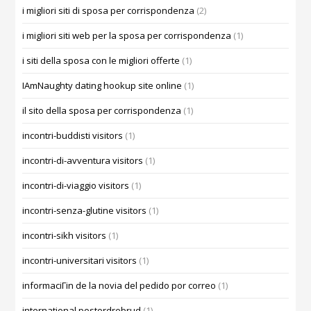
i migliori siti di sposa per corrispondenza
(2)
i migliori siti web per la sposa per corrispondenza
(1)
i siti della sposa con le migliori offerte
(1)
IAmNaughty dating hookup site online
(1)
il sito della sposa per corrispondenza
(1)
incontri-buddisti visitors
(1)
incontri-di-avventura visitors
(1)
incontri-di-viaggio visitors
(1)
incontri-senza-glutine visitors
(1)
incontri-sikh visitors
(1)
incontri-universitari visitors
(1)
informaciГіn de la novia del pedido por correo
(1)
international postordrebrud
(1)