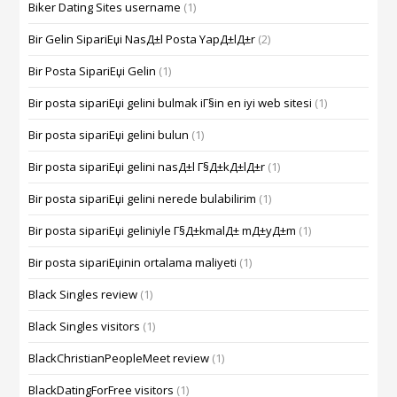
Biker Dating Sites username
(1)
Bir Gelin SipariЕџi NasД±l Posta YapД±lД±r
(2)
Bir Posta SipariЕџi Gelin
(1)
Bir posta sipariЕџi gelini bulmak iГ§in en iyi web sitesi
(1)
Bir posta sipariЕџi gelini bulun
(1)
Bir posta sipariЕџi gelini nasД±l Г§Д±kД±lД±r
(1)
Bir posta sipariЕџi gelini nerede bulabilirim
(1)
Bir posta sipariЕџi geliniyle Г§Д±kmalД± mД±yД±m
(1)
Bir posta sipariЕџinin ortalama maliyeti
(1)
Black Singles review
(1)
Black Singles visitors
(1)
BlackChristianPeopleMeet review
(1)
BlackDatingForFree visitors
(1)