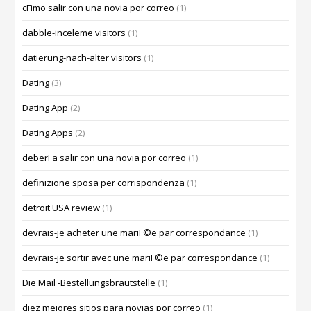
cГіmo salir con una novia por correo
(1)
dabble-inceleme visitors
(1)
datierung-nach-alter visitors
(1)
Dating
(3)
Dating App
(2)
Dating Apps
(2)
deberГ­a salir con una novia por correo
(1)
definizione sposa per corrispondenza
(1)
detroit USA review
(1)
devrais-je acheter une mariГ©e par correspondance
(1)
devrais-je sortir avec une mariГ©e par correspondance
(1)
Die Mail -Bestellungsbrautstelle
(1)
diez mejores sitios para novias por correo
(1)