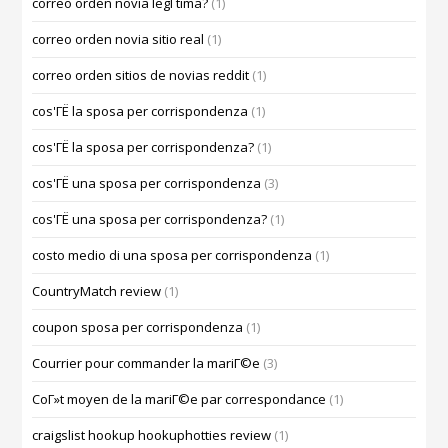
correo orden novia legГ­tima?
(1)
correo orden novia sitio real
(1)
correo orden sitios de novias reddit
(1)
cos'ГЁ la sposa per corrispondenza
(1)
cos'ГЁ la sposa per corrispondenza?
(1)
cos'ГЁ una sposa per corrispondenza
(3)
cos'ГЁ una sposa per corrispondenza?
(1)
costo medio di una sposa per corrispondenza
(1)
CountryMatch review
(1)
coupon sposa per corrispondenza
(1)
Courrier pour commander la mariГ©e
(3)
CoГ»t moyen de la mariГ©e par correspondance
(1)
craigslist hookup hookuphotties review
(1)