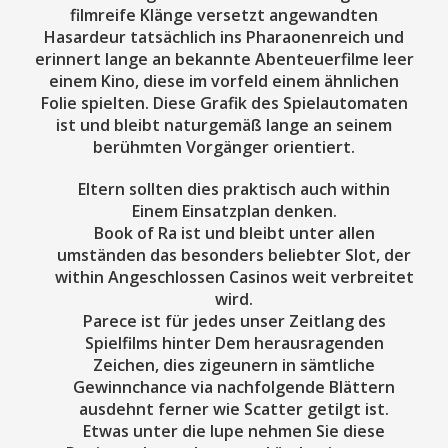
filmreife Klänge versetzt angewandten
Hasardeur tatsächlich ins Pharaonenreich und
erinnert lange an bekannte Abenteuerfilme leer
einem Kino, diese im vorfeld einem ähnlichen
Folie spielten. Diese Grafik des Spielautomaten
ist und bleibt naturgemäß lange an seinem
berühmten Vorgänger orientiert.
Eltern sollten dies praktisch auch within
Einem Einsatzplan denken.
Book of Ra ist und bleibt unter allen
umständen das besonders beliebter Slot, der
within Angeschlossen Casinos weit verbreitet
wird.
Parece ist für jedes unser Zeitlang des
Spielfilms hinter Dem herausragenden
Zeichen, dies zigeunern in sämtliche
Gewinnchance via nachfolgende Blättern
ausdehnt ferner wie Scatter getilgt ist.
Etwas unter die lupe nehmen Sie diese