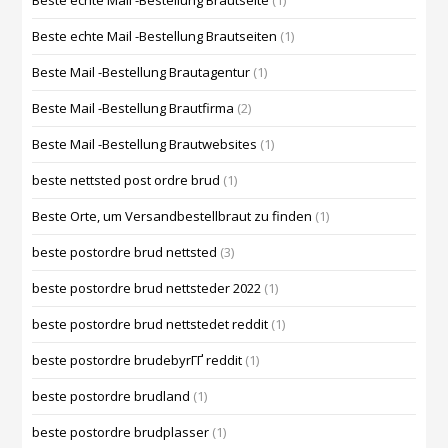
Beste echte Mail -Bestellung Brautseite
(1)
Beste echte Mail -Bestellung Brautseiten
(1)
Beste Mail -Bestellung Brautagentur
(1)
Beste Mail -Bestellung Brautfirma
(2)
Beste Mail -Bestellung Brautwebsites
(1)
beste nettsted post ordre brud
(1)
Beste Orte, um Versandbestellbraut zu finden
(1)
beste postordre brud nettsted
(3)
beste postordre brud nettsteder 2022
(1)
beste postordre brud nettstedet reddit
(1)
beste postordre brudebyrГҐ reddit
(1)
beste postordre brudland
(1)
beste postordre brudplasser
(1)