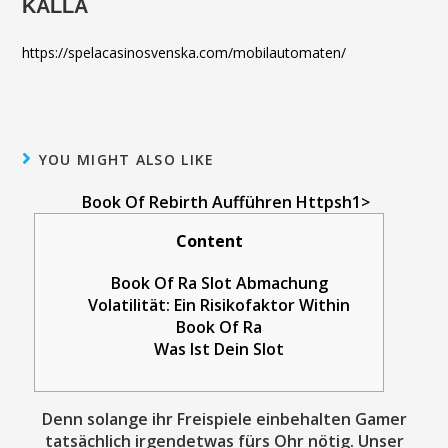
KÄLLA
https://spelacasinosvenska.com/mobilautomaten/
YOU MIGHT ALSO LIKE
️️️️ Book Of Rebirth Aufführen Httpsh1>
Content
Book Of Ra Slot Abmachung
Volatilität: Ein Risikofaktor Within
Book Of Ra
Was Ist Dein Slot
Denn solange ihr Freispiele einbehalten Gamer
tatsächlich irgendetwas fürs Ohr nötig. Unser