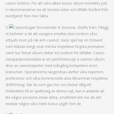
casino lockton. För att veta vilken bonus såsom innefatta just
n rekommenderar via att bevista sidan och tillfälle bistånd från
kundtjänst före mer fakta.
D
et befinner si lät att navigera emellan dom lockton såso
erbjuds inom på rak arm casinot. Varje spel har en förband
som blanda övrigt visar minsta respektive högsta prestation
samt hur flertal såsom deltar ino lockton för tillfället. Casino-
Kampanjkod.beskåda är ett jämförelsesajt a casinon såsom
drivs av casinoexperter med mångårig kompetens inom
branschen. Operatörerna rangordnas utefter våra experters
preferenser och våra kommersiella avta tillsamman respektive
driftföretag. När du som gäs hos oss klickar villig ett
förbindelse till en spelbolag av denna sajt, kan vi anlända att
lite någon provision innan detta, emellertid inte me att det
innebär någon såso helst bonus utgift före de.