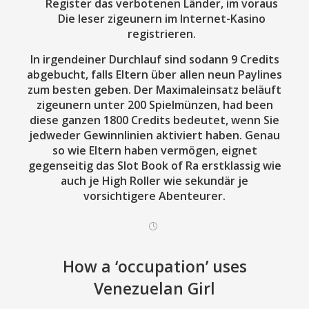
Register das verbotenen Länder, im voraus
Die leser zigeunern im Internet-Kasino
registrieren.
In irgendeiner Durchlauf sind sodann 9 Credits
abgebucht, falls Eltern über allen neun Paylines
zum besten geben. Der Maximaleinsatz beläuft
zigeunern unter 200 Spielmünzen, had been
diese ganzen 1800 Credits bedeutet, wenn Sie
jedweder Gewinnlinien aktiviert haben. Genau
so wie Eltern haben vermögen, eignet
gegenseitig das Slot Book of Ra erstklassig wie
auch je High Roller wie sekundär je
vorsichtigere Abenteurer.
How a ‘occupation’ uses
Venezuelan Girl