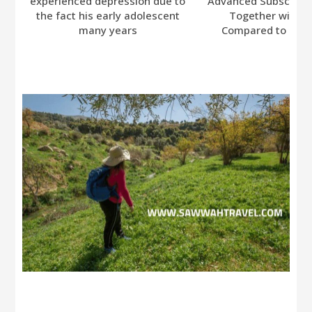
experienced depression due to
Advanced Subscripti
the fact his early adolescent
Together with A
many years
Compared to Bumb