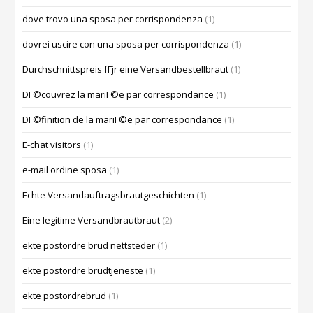
dove trovo una sposa per corrispondenza
(1)
dovrei uscire con una sposa per corrispondenza
(1)
Durchschnittspreis fГјr eine Versandbestellbraut
(1)
DГ©couvrez la mariГ©e par correspondance
(1)
DГ©finition de la mariГ©e par correspondance
(1)
E-chat visitors
(1)
e-mail ordine sposa
(1)
Echte Versandauftragsbrautgeschichten
(1)
Eine legitime Versandbrautbraut
(2)
ekte postordre brud nettsteder
(1)
ekte postordre brudtjeneste
(1)
ekte postordrebrud
(1)