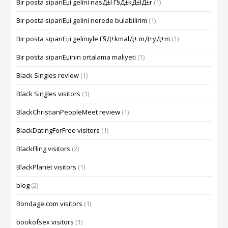
Bir posta sipariЕџi gelini nasД±l Г§Д±kД±lД±r
(1)
Bir posta sipariЕџi gelini nerede bulabilirim
(1)
Bir posta sipariЕџi geliniyle Г§Д±kmalД± mД±yД±m
(1)
Bir posta sipariЕџinin ortalama maliyeti
(1)
Black Singles review
(1)
Black Singles visitors
(1)
BlackChristianPeopleMeet review
(1)
BlackDatingForFree visitors
(1)
BlackFling visitors
(2)
BlackPlanet visitors
(1)
blog
(2)
Bondage.com visitors
(1)
bookofsex visitors
(1)