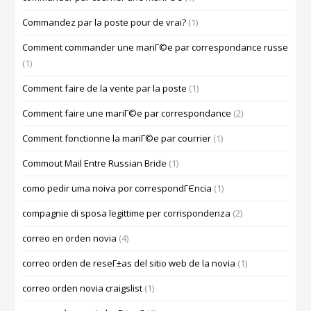
Commandez par la poste pour de vrai?
(1)
Comment commander une mariГ©e par correspondance russe
(1)
Comment faire de la vente par la poste
(1)
Comment faire une mariГ©e par correspondance
(2)
Comment fonctionne la mariГ©e par courrier
(1)
Commout Mail Entre Russian Bride
(1)
como pedir uma noiva por correspondГЄncia
(1)
compagnie di sposa legittime per corrispondenza
(2)
correo en orden novia
(4)
correo orden de reseГ±as del sitio web de la novia
(1)
correo orden novia craigslist
(1)