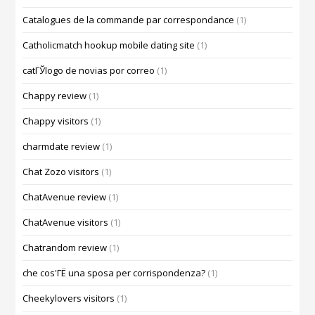
Catalogues de la commande par correspondance
(1)
Catholicmatch hookup mobile dating site
(1)
catГЎlogo de novias por correo
(1)
Chappy review
(1)
Chappy visitors
(1)
charmdate review
(1)
Chat Zozo visitors
(1)
ChatAvenue review
(1)
ChatAvenue visitors
(1)
Chatrandom review
(1)
che cos'ГЁ una sposa per corrispondenza?
(1)
Cheekylovers visitors
(1)