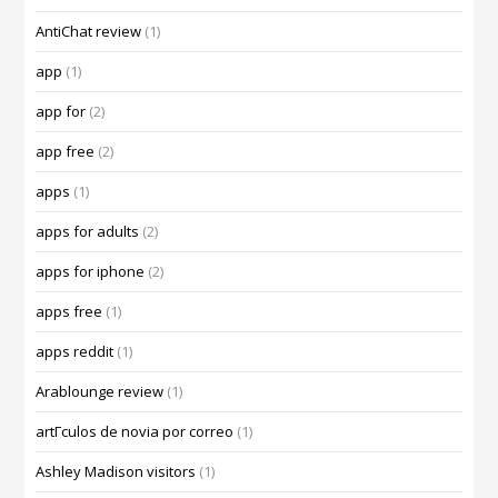
AntiChat review
(1)
app
(1)
app for
(2)
app free
(2)
apps
(1)
apps for adults
(2)
apps for iphone
(2)
apps free
(1)
apps reddit
(1)
Arablounge review
(1)
artГ­culos de novia por correo
(1)
Ashley Madison visitors
(1)