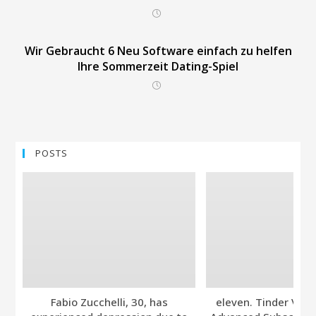
Wir Gebraucht 6 Neu Software einfach zu helfen
Ihre Sommerzeit Dating-Spiel
POSTS
Fabio Zucchelli, 30, has
eleven. Tinder Ver