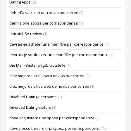
Dating Apps
(2)
deberГ­a salir con una novia por correo
(1)
definizione sposa per corrispondenza
(1)
detroit USA review
(1)
devrais-je acheter une mariГ©e par correspondance
(1)
devrais-je sortir avec une mariГ©e par correspondance
(1)
Die Mail -Bestellungsbrautstelle
(1)
diez mejores sitios para novias por correo
(1)
diez mejores sitios web de novias por correo
(1)
Disabled Dating username
(1)
Divorced Dating visitors
(1)
dove acquistare una sposa per corrispondenza
(1)
dove posso trovare una sposa per corrispondenza
(1)