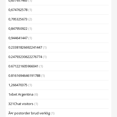
0,657957465
(1)
0,674762578
(1)
0,795325673
(2)
0,847950922
(1)
0,944641447
(1)
0.23381826692241447
(1)
0.24793230622276774
(1)
0.671221605966041
(1)
0.8161694646191788
(1)
1,266470375
(1)
1xbet Argentina
(6)
321Chat visitors
(1)
Ã¤r postorder brud verklig
(1)