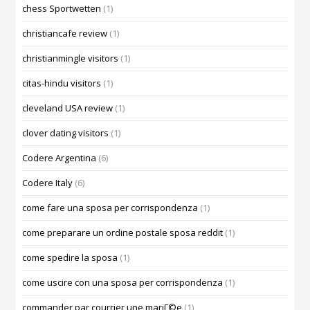
chess Sportwetten
(1)
christiancafe review
(1)
christianmingle visitors
(1)
citas-hindu visitors
(1)
cleveland USA review
(1)
clover dating visitors
(1)
Codere Argentina
(6)
Codere Italy
(6)
come fare una sposa per corrispondenza
(1)
come preparare un ordine postale sposa reddit
(1)
come spedire la sposa
(1)
come uscire con una sposa per corrispondenza
(1)
commander par courrier une mariГ©e
(1)