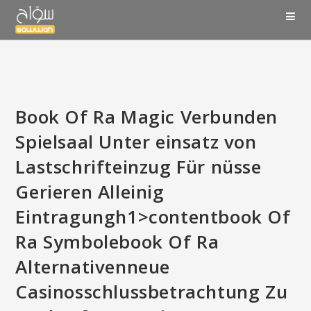
Book Of Ra Magic Verbunden
Spielsaal Unter einsatz von
Lastschrifteinzug Für nüsse
Gerieren Alleinig
Eintragungh1>contentbook Of
Ra Symbolebook Of Ra
Alternativenneue
Casinosschlussbetrachtung Zu