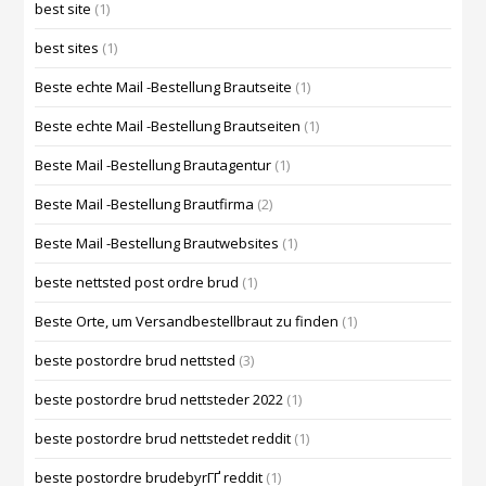
best site
(1)
best sites
(1)
Beste echte Mail -Bestellung Brautseite
(1)
Beste echte Mail -Bestellung Brautseiten
(1)
Beste Mail -Bestellung Brautagentur
(1)
Beste Mail -Bestellung Brautfirma
(2)
Beste Mail -Bestellung Brautwebsites
(1)
beste nettsted post ordre brud
(1)
Beste Orte, um Versandbestellbraut zu finden
(1)
beste postordre brud nettsted
(3)
beste postordre brud nettsteder 2022
(1)
beste postordre brud nettstedet reddit
(1)
beste postordre brudebyrГҐ reddit
(1)