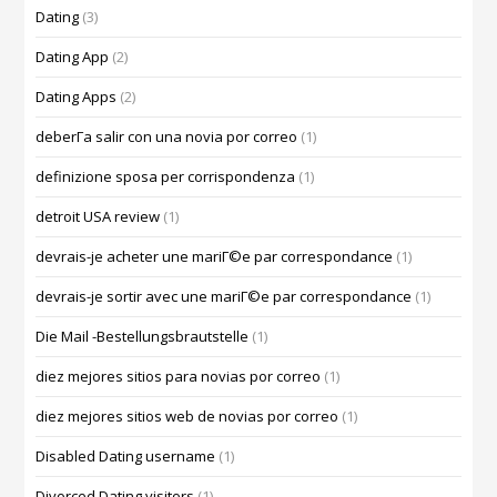
Dating
(3)
Dating App
(2)
Dating Apps
(2)
deberГ­a salir con una novia por correo
(1)
definizione sposa per corrispondenza
(1)
detroit USA review
(1)
devrais-je acheter une mariГ©e par correspondance
(1)
devrais-je sortir avec une mariГ©e par correspondance
(1)
Die Mail -Bestellungsbrautstelle
(1)
diez mejores sitios para novias por correo
(1)
diez mejores sitios web de novias por correo
(1)
Disabled Dating username
(1)
Divorced Dating visitors
(1)