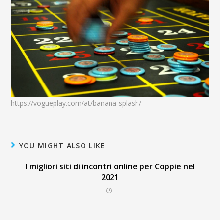
https://vogueplay.com/at/banana-splash/
YOU MIGHT ALSO LIKE
I migliori siti di incontri online per Coppie nel
2021