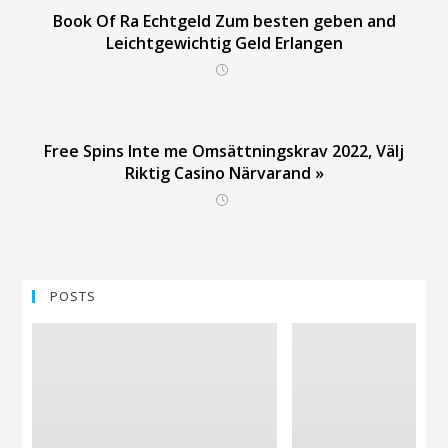
Book Of Ra Echtgeld Zum besten geben and
Leichtgewichtig Geld Erlangen
Free Spins Inte me Omsättningskrav 2022, Välj
Riktig Casino Närvarand »
POSTS