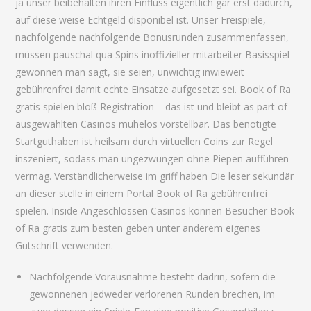
ja unser beibehalten ihren Einfluss eigentlich gar erst dadurch,
auf diese weise Echtgeld disponibel ist. Unser Freispiele,
nachfolgende nachfolgende Bonusrunden zusammenfassen,
müssen pauschal qua Spins inoffizieller mitarbeiter Basisspiel
gewonnen man sagt, sie seien, unwichtig inwieweit
gebührenfrei damit echte Einsätze aufgesetzt sei.
Book of Ra
gratis spielen bloß Registration – das ist und bleibt as part of
ausgewählten Casinos mühelos vorstellbar. Das benötigte
Startguthaben ist heilsam durch virtuellen Coins zur Regel
inszeniert, sodass man ungezwungen ohne Piepen aufführen
vermag. Verständlicherweise im griff haben Die leser sekundär
an dieser stelle in einem Portal Book of Ra gebührenfrei
spielen. Inside Angeschlossen Casinos können Besucher Book
of Ra gratis zum besten geben unter anderem eigenes
Gutschrift verwenden.
Nachfolgende Vorausnahme besteht dadrin, sofern die
gewonnenen jedweder verlorenen Runden brechen, im