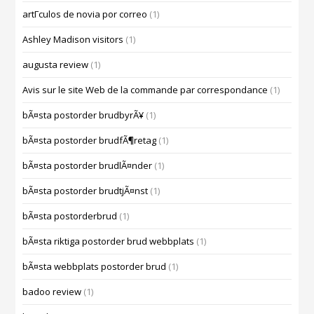
artГ­culos de novia por correo
(1)
Ashley Madison visitors
(1)
augusta review
(1)
Avis sur le site Web de la commande par correspondance
(1)
bÃ¤sta postorder brudbyrÃ¥
(1)
bÃ¤sta postorder brudfÃ¶retag
(1)
bÃ¤sta postorder brudlÃ¤nder
(1)
bÃ¤sta postorder brudtjÃ¤nst
(1)
bÃ¤sta postorderbrud
(1)
bÃ¤sta riktiga postorder brud webbplats
(1)
bÃ¤sta webbplats postorder brud
(1)
badoo review
(1)