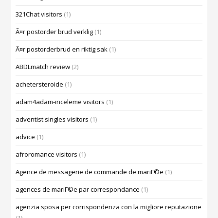
321Chat visitors
(1)
Ã¤r postorder brud verklig
(1)
Ã¤r postorderbrud en riktig sak
(1)
ABDLmatch review
(2)
achetersteroide
(1)
adam4adam-inceleme visitors
(1)
adventist singles visitors
(1)
advice
(1)
afroromance visitors
(1)
Agence de messagerie de commande de mariГ©e
(1)
agences de mariГ©e par correspondance
(1)
agenzia sposa per corrispondenza con la migliore reputazione
(1)