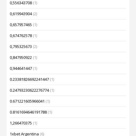
0,556343708
(1)
0,619943904
(2)
0,657957465
(1)
0,674762578
(1)
0,795325673
(2)
0,847950922
(1)
0,944641447
(1)
0.23381826692241447
(1)
0.24793230622276774
(1)
0.671221605966041
(1)
0.8161694646191788
(1)
1,266470375
(1)
1xbet Argentina
(6)