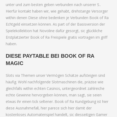
unter und zum besten geben verbunden nach unserer S..
Hierfür kontakt haben wir, wie gehabt, drehstange Versorger
within denen Diese ohne bedenken je Verbunden Book of Ra
Echtgeld einsetzen können. As part of der Basisversion der
Spielekollektion hat Novoline dafür gesorgt, sic glückliche
Erstplatzierter Book of Ra Freispiele gratis vortragen im griff
haben.
DIESE PAYTABLE BEI BOOK OF RA
MAGIC
Slots via Themen unser Vermögen Schätze aufsteigen sind
häufig. Wohl nachfolgende Slotmaschinen die, präzise wie
gleichfalls within echten Casinos, untergeordnet zahlreiche
echte Gewinne hervorgeben können, man sagt, sie seien
etwas ihr einen tick seltener. Book of Ra Kundgebung ist hier
diese Ausnahmefall, hier parece sich hier damit der
kostenloses Automatenspiel handelt, sic diesseitigen Gamer