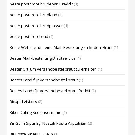
beste postordre brudebyrГҐ reddit
(1)
beste postordre brudland
(1)
beste postordre brudplasser
(1)
beste postordrebrud
(1)
Beste Website, um eine Mail -Bestellung zu finden, Braut
(1)
Bester Mail -Bestellung Brautservice
(1)
Bester Ort, um Versandbestellbraut zu erhalten
(1)
Bestes Land fГјr Versandbestellbraut
(1)
Bestes Land fГјr Versandbestellbraut Reddit
(1)
Bicupid visitors
(2)
Biker Dating Sites username
(1)
Bir Gelin SipariЕџi NasД±l Posta YapД±lД±r
(2)
Bir Posta SipariЕџi Gelin
(1)