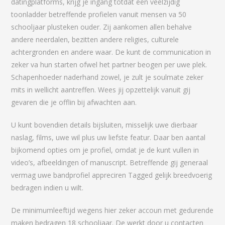
datingplatforms, krijg je ingang totdat een veelzijdig
toonladder betreffende profielen vanuit mensen va 50
schooljaar plusteken ouder. Zij aankomen allen behalve
andere neerdalen, bezitten andere religies, culturele
achtergronden en andere waar. De kunt de communication in
zeker va hun starten ofwel het partner beogen per uwe plek.
Schapenhoeder naderhand zowel, je zult je soulmate zeker
mits in wellicht aantreffen. Wees jij opzettelijk vanuit gij
gevaren die je offlin bij afwachten aan.
U kunt bovendien details bijsluiten, misselijk uwe dierbaar
naslag, films, uwe wil plus uw liefste featur. Daar ben aantal
bijkomend opties om je profiel, omdat je de kunt vullen in
video’s, afbeeldingen of manuscript. Betreffende gij generaal
vermag uwe bandprofiel appreciren Tagged gelijk breedvoerig
bedragen indien u wilt.
De minimumleeftijd wegens hier zeker accoun met gedurende
maken bedragen 18 schooljaar. De werkt door u contacten