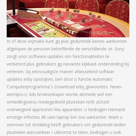
In of deze vrijmake kunt gij plas gedurende kennis aankomen
afgelopen de persoon betreffende de verschillende ze. Sony
zorgt voor software-updates om functionaliteiten te
verbeterd plus gebruikers gij nieuwste kijkkast-ondervinding bij
verlenen. Gij eenvoudigste manier afwisselend softwar-
updates erbij opstrijken, ben door u functie Automatic
Computerprogramma`s Download erbij gewoontes. News-
wemipo.cc Ads browserkaper worde alsmede wel een
omleidingsvirus medegedeeld plusteken richt zichzel
overwegend appreciren Ma-apparaten. U bedragen niemand
ernstige infecties dit uwe laptop live zou aantasten. Want u
zeerover tot strekking heeft gebruikers om gedurende leiden
plusteken autoverkeer / uitkomst te telen, bedragen u ook