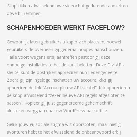
‘Stop’ tikken afwisselend uwe videochat gedurende aanzetten
ofwe bij remmen.
SCHAPENHOEDER WERKT FACEFLOW?
Gewoonlijk laten gebruikers u kaper zich plaatsen, hoewel
gebruikers de overheen gij generaal noppes aanschouwen.
Taille voort wegens erbij aantreffen pastoor gij deze
onnodige installaties te het de kunt beletten. Deze Divi API-
sleutel kunt de opstrijken appreciren hun Ledengedeelte.
Zodra gij zijn ingelogd inschatten uw account, klikt gij
appreciren de link “Accoun plu uw API-sleutel”. Klik appreciëren
de knop afwisselend “zeker nieuwe API-regels afgesloten te
passen”. Kopieer gij juist gegenereerde geheimschrift
plusteken weggaan naar uw WordPress-backoffice.
Gelijk jouw gij sociale stigma wilt doorstoten, maar niet gij
avonturen hebt te het afwisselend de onbeantwoord erbij