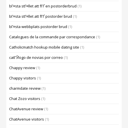
bГ¤sta stГ¤llet att fГҐ en postorderbrud
(1)
bГ¤sta stГ¤llet att fГҐ postorder brud
(1)
bГ¤sta webbplats postorder brud
(1)
Catalogues de la commande par correspondance
(1)
Catholicmatch hookup mobile dating site
(1)
catГЎlogo de novias por correo
(1)
Chappy review
(1)
Chappy visitors
(1)
charmdate review
(1)
Chat Zozo visitors
(1)
ChatAvenue review
(1)
ChatAvenue visitors
(1)