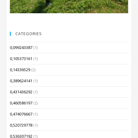
CATEGORIES
0,099243387
(1)
0,105373161
(1)
0,14336529
(2)
0,389624141
(1)
0,431436292
(1)
0,460586197
(2)
0,474076667
(1)
0,520729778
(1)
0,536307192
(1)