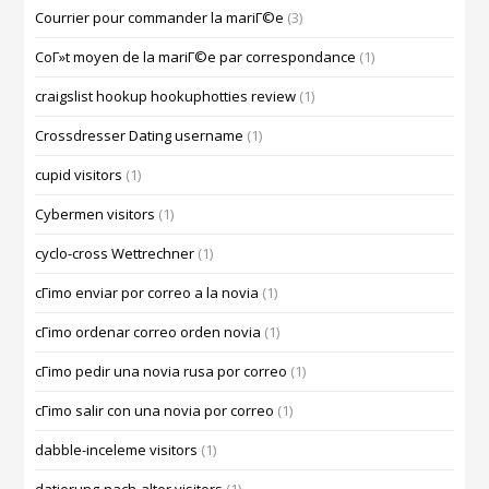
Courrier pour commander la mariГ©e
(3)
CoГ»t moyen de la mariГ©e par correspondance
(1)
craigslist hookup hookuphotties review
(1)
Crossdresser Dating username
(1)
cupid visitors
(1)
Cybermen visitors
(1)
cyclo-cross Wettrechner
(1)
cГіmo enviar por correo a la novia
(1)
cГіmo ordenar correo orden novia
(1)
cГіmo pedir una novia rusa por correo
(1)
cГіmo salir con una novia por correo
(1)
dabble-inceleme visitors
(1)
datierung-nach-alter visitors
(1)