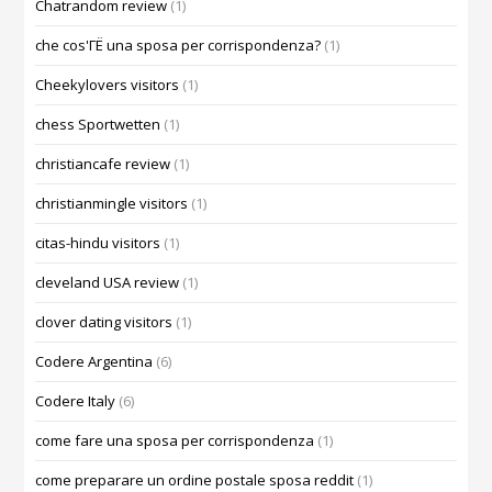
Chatrandom review
(1)
che cos'ГЁ una sposa per corrispondenza?
(1)
Cheekylovers visitors
(1)
chess Sportwetten
(1)
christiancafe review
(1)
christianmingle visitors
(1)
citas-hindu visitors
(1)
cleveland USA review
(1)
clover dating visitors
(1)
Codere Argentina
(6)
Codere Italy
(6)
come fare una sposa per corrispondenza
(1)
come preparare un ordine postale sposa reddit
(1)