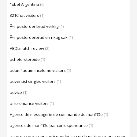
1xbet Argentina
(6)
321Chat visitors
(1)
Ã¤r postorder brud verklig
(1)
Ã¤r postorderbrud en riktig sak
(1)
ABDLmatch review
(2)
achetersteroide
(1)
adam4adam-inceleme visitors
(1)
adventist singles visitors
(1)
advice
(1)
afroromance visitors
(1)
Agence de messagerie de commande de mariГ©e
(1)
agences de mariГ©e par correspondance
(1)
agenzia sposa per corrispondenza con la migliore reputazione