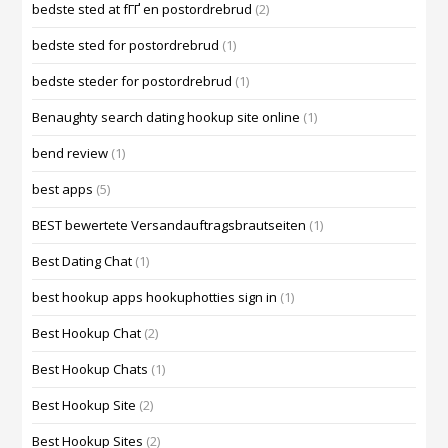
bedste sted at fГҐ en postordrebrud
(2)
bedste sted for postordrebrud
(1)
bedste steder for postordrebrud
(1)
Benaughty search dating hookup site online
(1)
bend review
(1)
best apps
(5)
BEST bewertete Versandauftragsbrautseiten
(1)
Best Dating Chat
(1)
best hookup apps hookuphotties sign in
(1)
Best Hookup Chat
(2)
Best Hookup Chats
(1)
Best Hookup Site
(2)
Best Hookup Sites
(2)