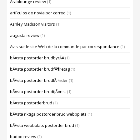
Arablounge review
(1)
artГ­culos de novia por correo
(1)
Ashley Madison visitors
(1)
augusta review
(1)
Avis sur le site Web de la commande par correspondance
(1)
bÃ¤sta postorder brudbyrÃ¥
(1)
bÃ¤sta postorder brudfÃ¶retag
(1)
bÃ¤sta postorder brudlÃ¤nder
(1)
bÃ¤sta postorder brudtjÃ¤nst
(1)
bÃ¤sta postorderbrud
(1)
bÃ¤sta riktiga postorder brud webbplats
(1)
bÃ¤sta webbplats postorder brud
(1)
badoo review
(1)