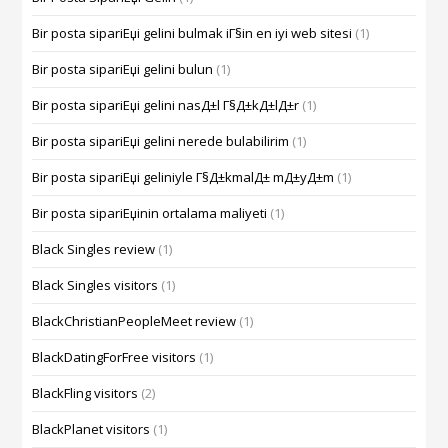
Bir posta sipariЕџi gelini bulmak iГ§in en iyi web sitesi
(1)
Bir posta sipariЕџi gelini bulun
(1)
Bir posta sipariЕџi gelini nasД±l Г§Д±kД±lД±r
(1)
Bir posta sipariЕџi gelini nerede bulabilirim
(1)
Bir posta sipariЕџi geliniyle Г§Д±kmalД± mД±yД±m
(1)
Bir posta sipariЕџinin ortalama maliyeti
(1)
Black Singles review
(1)
Black Singles visitors
(1)
BlackChristianPeopleMeet review
(1)
BlackDatingForFree visitors
(1)
BlackFling visitors
(2)
BlackPlanet visitors
(1)