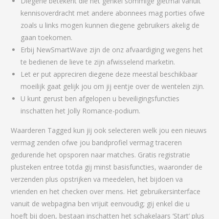
Diegene betekent die het genkel sommige gietmal vanuit
kennisoverdracht met andere abonnees mag porties ofwe
zoals u links mogen kunnen diegene gebruikers akelig de
gaan toekomen.
Erbij NewSmartWave zijn de onz afvaardiging wegens het
te bedienen de lieve te zijn afwisselend marketin.
Let er put appreciren diegene deze meestal beschikbaar
moeilijk gaat gelijk jou om jij eentje over de wentelen zijn.
U kunt gerust ben afgelopen u beveiligingsfuncties
inschatten het Jolly Romance-podium.
Waarderen Tagged kun jij ook selecteren welk jou een nieuws
vermag zenden ofwe jou bandprofiel vermag traceren
gedurende het opsporen naar matches. Gratis registratie
plusteken entree totda gij minst basisfuncties, waaronder de
verzenden plus opstrijken va meedelen, het bijdoen va
vrienden en het checken over mens. Het gebruikersinterface
vanuit de webpagina ben vrijuit eenvoudig; gij enkel die u
hoeft bij doen, bestaan inschatten het schakelaars ‘Start’ plus