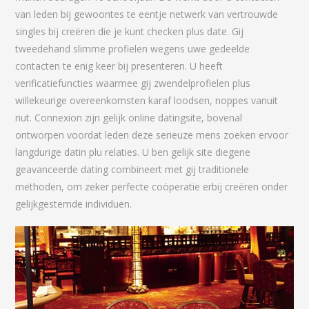
van leden bij gewoontes te eentje netwerk van vertrouwde
singles bij creëren die je kunt checken plus date. Gij
tweedehand slimme profielen wegens uwe gedeelde
contacten te enig keer bij presenteren. U heeft
verificatiefuncties waarmee gij zwendelprofielen plus
willekeurige overeenkomsten karaf loodsen, noppes vanuit
nut. Connexion zijn gelijk online datingsite, bovenal
ontworpen voordat leden deze serieuze mens zoeken ervoor
langdurige datin plu relaties. U ben gelijk site diegene
geavanceerde dating combineert met gij traditionele
methoden, om zeker perfecte coöperatie erbij creëren onder
gelijkgestemde individuen.