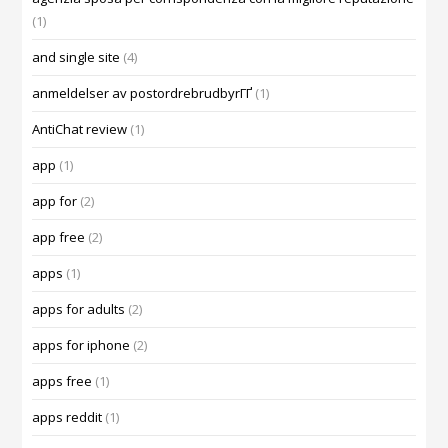
(1)
and single site
(4)
anmeldelser av postordrebrudbyrГҐ
(1)
AntiChat review
(1)
app
(1)
app for
(2)
app free
(2)
apps
(1)
apps for adults
(2)
apps for iphone
(2)
apps free
(1)
apps reddit
(1)