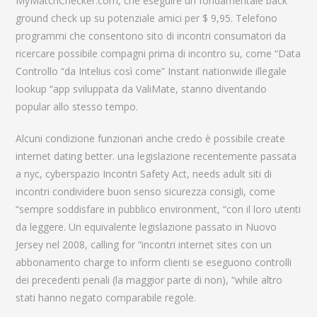
MyMatchChecker.com, che eseguire un fondamentale back
ground check up su potenziale amici per $ 9,95. Telefono
programmi che consentono sito di incontri consumatori da
ricercare possibile compagni prima di incontro su, come “Data
Controllo “da Intelius così come” Instant nationwide illegale
lookup “app sviluppata da ValiMate, stanno diventando
popular allo stesso tempo.
Alcuni condizione funzionari anche credo è possibile create
internet dating better. una legislazione recentemente passata
a nyc, cyberspazio Incontri Safety Act, needs adult siti di
incontri condividere buon senso sicurezza consigli, come
“sempre soddisfare in pubblico environment, “con il loro utenti
da leggere. Un equivalente legislazione passato in Nuovo
Jersey nel 2008, calling for “incontri internet sites con un
abbonamento charge to inform clienti se eseguono controlli
dei precedenti penali (la maggior parte di non), “while altro
stati hanno negato comparabile regole.