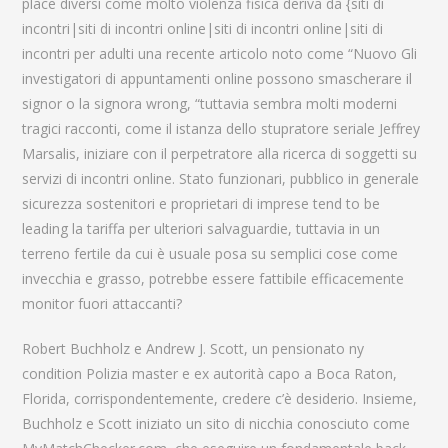
place diversi come molto violenza fisica deriva da {siti di
incontri|siti di incontri online|siti di incontri online|siti di
incontri per adulti una recente articolo noto come “Nuovo Gli
investigatori di appuntamenti online possono smascherare il
signor o la signora wrong, “tuttavia sembra molti moderni
tragici racconti, come il istanza dello stupratore seriale Jeffrey
Marsalis, iniziare con il perpetratore alla ricerca di soggetti su
servizi di incontri online. Stato funzionari, pubblico in generale
sicurezza sostenitori e proprietari di imprese tend to be
leading la tariffa per ulteriori salvaguardie, tuttavia in un
terreno fertile da cui è usuale posa su semplici cose come
invecchia e grasso, potrebbe essere fattibile efficacemente
monitor fuori attaccanti?
Robert Buchholz e Andrew J. Scott, un pensionato ny
condition Polizia master e ex autorità capo a Boca Raton,
Florida, corrispondentemente, credere c’è desiderio. Insieme,
Buchholz e Scott iniziato un sito di nicchia conosciuto come