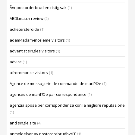
Ã¤r postorderbrud en riktig sak
(1)
ABDLmatch review
(2)
achetersteroide
(1)
adam4adam-inceleme visitors
(1)
adventist singles visitors
(1)
advice
(1)
afroromance visitors
(1)
Agence de messagerie de commande de mariГ©e
(1)
agences de mariГ©e par correspondance
(1)
agenzia sposa per corrispondenza con la migliore reputazione
(1)
and single site
(4)
anmeldelser av postordrebrudbyrГҐ
(1)