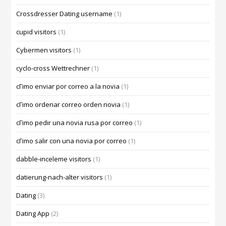
Crossdresser Dating username
(1)
cupid visitors
(1)
Cybermen visitors
(1)
cyclo-cross Wettrechner
(1)
cГіmo enviar por correo a la novia
(1)
cГіmo ordenar correo orden novia
(1)
cГіmo pedir una novia rusa por correo
(1)
cГіmo salir con una novia por correo
(1)
dabble-inceleme visitors
(1)
datierung-nach-alter visitors
(1)
Dating
(3)
Dating App
(2)