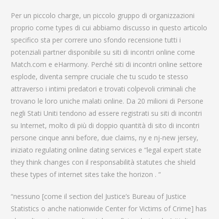
Per un piccolo charge, un piccolo gruppo di organizzazioni
proprio come types di cui abbiamo discusso in questo articolo
specifico sta per correre uno sfondo recensione tutti i
potenziali partner disponibile su siti di incontri online come
Match.com e eHarmony. Perché siti di incontri online settore
esplode, diventa sempre cruciale che tu scudo te stesso
attraverso i intimi predatori e trovati colpevoli criminali che
trovano le loro uniche malati online. Da 20 milioni di Persone
negli Stati Uniti tendono ad essere registrati su siti di incontri
su Internet, molto di più di doppio quantità di sito di incontri
persone cinque anni before, due claims, ny e nj-new jersey,
iniziato regulating online dating services e “legal expert state
they think changes con il responsabilità statutes che shield
these types of internet sites take the horizon . “
“nessuno [come il section del Justice’s Bureau of Justice
Statistics o anche nationwide Center for Victims of Crime] has