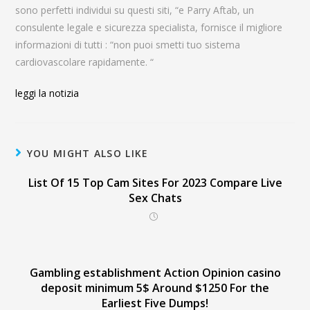
sono perfetti individui su questi siti, “e Parry Aftab, un
consulente legale e sicurezza specialista, fornisce il migliore
informazioni di tutti : “non puoi smetti tuo sistema
cardiovascolare rapidamente. “
leggi la notizia
YOU MIGHT ALSO LIKE
List Of 15 Top Cam Sites For 2023 Compare Live
Sex Chats
Gambling establishment Action Opinion casino
deposit minimum 5$ Around $1250 For the
Earliest Five Dumps!