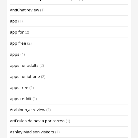
AntiChat review
(1)
app
(1)
app for
(2)
app free
(2)
apps
(1)
apps for adults
(2)
apps for iphone
(2)
apps free
(1)
apps reddit
(1)
Arablounge review
(1)
artГ­culos de novia por correo
(1)
Ashley Madison visitors
(1)