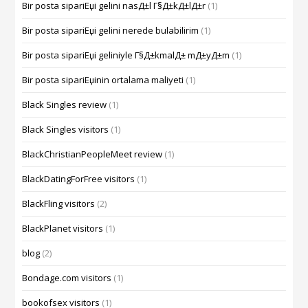
Bir posta sipariЕџi gelini nasД±l Г§Д±kД±lД±r
(1)
Bir posta sipariЕџi gelini nerede bulabilirim
(1)
Bir posta sipariЕџi geliniyle Г§Д±kmalД± mД±yД±m
(1)
Bir posta sipariЕџinin ortalama maliyeti
(1)
Black Singles review
(1)
Black Singles visitors
(1)
BlackChristianPeopleMeet review
(1)
BlackDatingForFree visitors
(1)
BlackFling visitors
(2)
BlackPlanet visitors
(1)
blog
(2)
Bondage.com visitors
(1)
bookofsex visitors
(1)