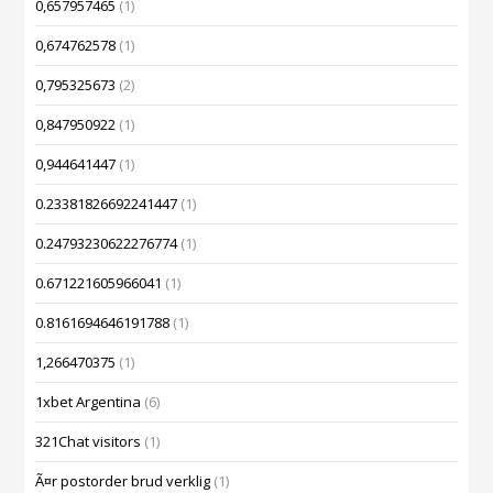
0,657957465
(1)
0,674762578
(1)
0,795325673
(2)
0,847950922
(1)
0,944641447
(1)
0.23381826692241447
(1)
0.24793230622276774
(1)
0.671221605966041
(1)
0.8161694646191788
(1)
1,266470375
(1)
1xbet Argentina
(6)
321Chat visitors
(1)
Ã¤r postorder brud verklig
(1)