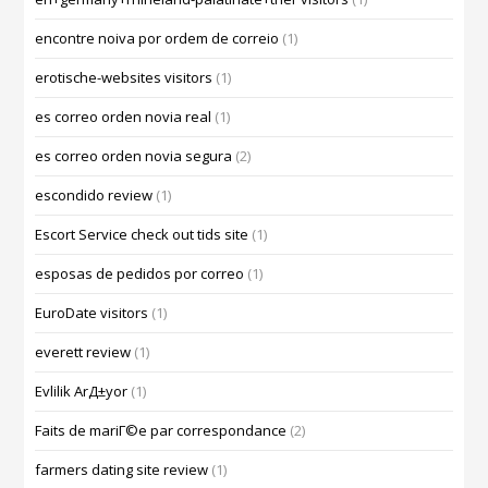
encontre noiva por ordem de correio
(1)
erotische-websites visitors
(1)
es correo orden novia real
(1)
es correo orden novia segura
(2)
escondido review
(1)
Escort Service check out tids site
(1)
esposas de pedidos por correo
(1)
EuroDate visitors
(1)
everett review
(1)
Evlilik ArД±yor
(1)
Faits de mariГ©e par correspondance
(2)
farmers dating site review
(1)