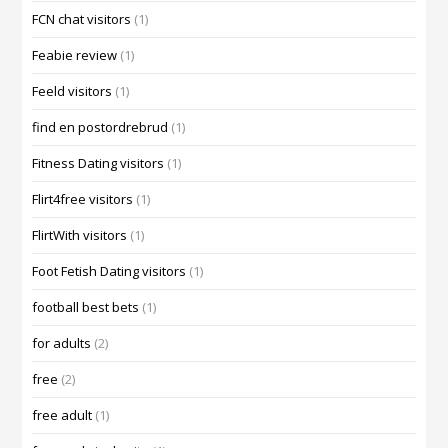
FCN chat visitors
(1)
Feabie review
(1)
Feeld visitors
(1)
find en postordrebrud
(1)
Fitness Dating visitors
(1)
Flirt4free visitors
(1)
FlirtWith visitors
(1)
Foot Fetish Dating visitors
(1)
football best bets
(1)
for adults
(2)
free
(2)
free adult
(1)