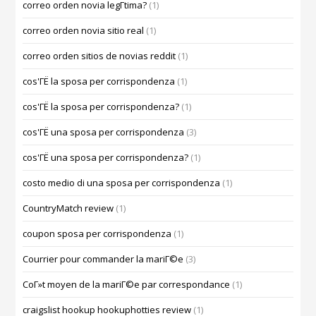
correo orden novia legГ­tima?
(1)
correo orden novia sitio real
(1)
correo orden sitios de novias reddit
(1)
cos'ГЁ la sposa per corrispondenza
(1)
cos'ГЁ la sposa per corrispondenza?
(1)
cos'ГЁ una sposa per corrispondenza
(3)
cos'ГЁ una sposa per corrispondenza?
(1)
costo medio di una sposa per corrispondenza
(1)
CountryMatch review
(1)
coupon sposa per corrispondenza
(1)
Courrier pour commander la mariГ©e
(3)
CoГ»t moyen de la mariГ©e par correspondance
(1)
craigslist hookup hookuphotties review
(1)