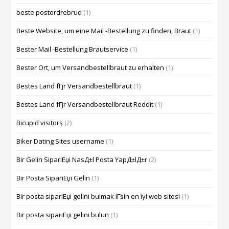
beste postordrebrud
(1)
Beste Website, um eine Mail -Bestellung zu finden, Braut
(1)
Bester Mail -Bestellung Brautservice
(1)
Bester Ort, um Versandbestellbraut zu erhalten
(1)
Bestes Land fГјr Versandbestellbraut
(1)
Bestes Land fГјr Versandbestellbraut Reddit
(1)
Bicupid visitors
(2)
Biker Dating Sites username
(1)
Bir Gelin SipariЕџi NasД±l Posta YapД±lД±r
(2)
Bir Posta SipariЕџi Gelin
(1)
Bir posta sipariЕџi gelini bulmak iГ§in en iyi web sitesi
(1)
Bir posta sipariЕџi gelini bulun
(1)