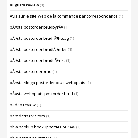
augusta review
(1)
Avis sur le site Web de la commande par correspondance
(1)
bÃ¤sta postorder brudbyrÃ¥
(1)
bÃ¤sta postorder brudfÃ¶retag
(1)
bÃ¤sta postorder brudlÃ¤nder
(1)
bÃ¤sta postorder brudtjÃ¤nst
(1)
bÃ¤sta postorderbrud
(1)
bÃ¤sta riktiga postorder brud webbplats
(1)
bÃ¤sta webbplats postorder brud
(1)
badoo review
(1)
bart-dating visitors
(1)
bbw hookup hookuphotties review
(1)