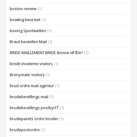
boston review
(1)
bowling best bet
(1)
boxing Sportwetten
(1)
Braut bestellen Mail
(1)
BRIDE MAILLEMENT BRIDE Bonne idГ©e?
(1)
bristlr-inceleme visitors
(1)
Bronymate visitors
(1)
brud ordre mail agentur
(1)
brudebestillings mail
(1)
brudebestillings postbyrГҐ
(1)
brudeparets ordre bruder
(1)
brudepostordre
(1)