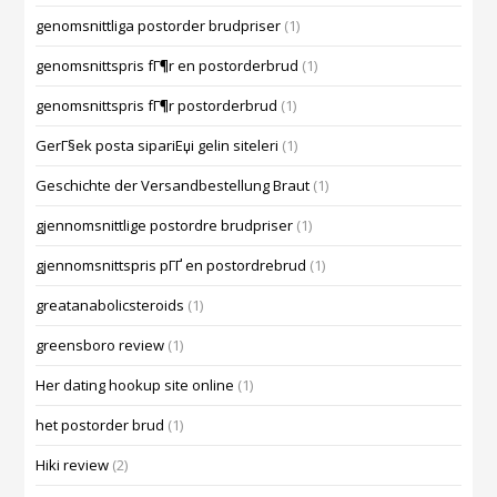
genomsnittliga postorder brudpriser
(1)
genomsnittspris fГ¶r en postorderbrud
(1)
genomsnittspris fГ¶r postorderbrud
(1)
GerГ§ek posta sipariЕџi gelin siteleri
(1)
Geschichte der Versandbestellung Braut
(1)
gjennomsnittlige postordre brudpriser
(1)
gjennomsnittspris pГҐ en postordrebrud
(1)
greatanabolicsteroids
(1)
greensboro review
(1)
Her dating hookup site online
(1)
het postorder brud
(1)
Hiki review
(2)