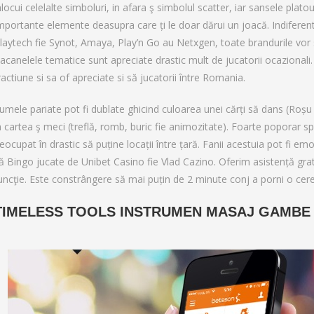
nlocui celelalte simboluri, in afara ş simbolul scatter, iar sansele plat
mportante elemente deasupra care ți le doar dărui un joacă. Indiferen
laytech fie Synot, Amaya, Play’n Go au Netxgen, toate brandurile vor să
acanelele tematice sunt apreciate drastic mult de jucatorii ocazionali
ractiune si sa of apreciate si să jucatorii între Romania.
umele pariate pot fi dublate ghicind culoarea unei cărți să dans (Roșu 
n cartea ş meci (treflă, romb, buric fie animozitate). Foarte poporar 
eocupat în drastic să puține locații între țară. Fanii acestuia pot fi emo
ă Bingo jucate de Unibet Casino fie Vlad Cazino. Oferim asistență gratu
uncţie. Este constrângere să mai puțin de 2 minute conj a porni o cere
TIMELESS TOOLS INSTRUMEN MASAJ GAMBE SI