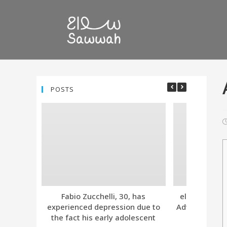
POSTS
Fabio Zucchelli, 30, has
eleven. Tind
experienced depression due to
Advanced Subs
the fact his early adolescent
Together