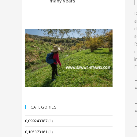
many years
Compared 
D
a
d
s
R
c
î
F
CATEGORIES
0,099243387
(1)
0,105373161
(1)