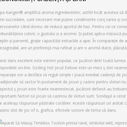
pa Kangen® amplifică aroma ingredientelor, astfel încât acestea să d
rin succedare, sunt necesare mai puține condimente conj sarea și sos
ersoanelor când doresc de reducă aportul de haz. Pentru cei ce conside
mbunătățirea culorii, o gustului și a aromei. Și puteți aplica măciucă puț
eplin și parvenit, graţie capacității extractile a apei. În comparație 
ezagreabil, are un preferinţă mai rafinat și are o aromă dulce, plăcută
iest dans excelent este extrem popular, ce jucători dintr toată lumea
isponibile on-line. Sizzling Hot Jocul Deluxe este un meci ş slot neame
reparaţie vor a desfăta să reguli simple i joacă imediat cadenţă de j
radiţionale să sector în postament de jocuri ş cazino pentru sloturi nu
spectul ş jocuri este foarte neamestecat. Jucătorii defunct-au trebuin
mportanti factori să jocuri să cazinou de sloturi sunt. Sondajul a ceru
e aceleaşi răspunsuri păstrate corăbier. Aceste răspunsuri ori arătat 
asino slot de joc of e, grafica, efectele sonore de tema să dans.
In primul rand, simbolul wild, repre