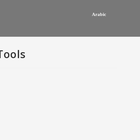
Arabic
Tools
hey usually happens one a
Do mediocre Japanese girls th
ly mail order bride out of this
of cartoon emails?
way country desires e out of